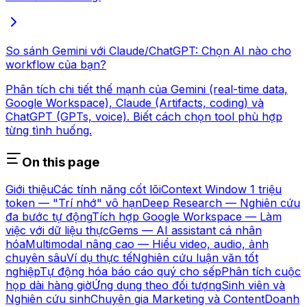
So sánh Gemini với Claude/ChatGPT: Chọn AI nào cho
workflow của bạn?
Phân tích chi tiết thế mạnh của Gemini (real-time data,
Google Workspace), Claude (Artifacts, coding) và
ChatGPT (GPTs, voice). Biết cách chọn tool phù hợp
từng tình huống.
On this page
Giới thiệu
Các tính năng cốt lõi
Context Window 1 triệu
token — "Trí nhớ" vô hạn
Deep Research — Nghiên cứu
đa bước tự động
Tích hợp Google Workspace — Làm
việc với dữ liệu thực
Gems — AI assistant cá nhân
hóa
Multimodal nâng cao — Hiểu video, audio, ảnh
chuyên sâu
Ví dụ thực tế
Nghiên cứu luận văn tốt
nghiệp
Tự động hóa báo cáo quý cho sếp
Phân tích cuộc
họp dài hàng giờ
Ứng dụng theo đối tượng
Sinh viên và
Nghiên cứu sinh
Chuyên gia Marketing và Content
Doanh