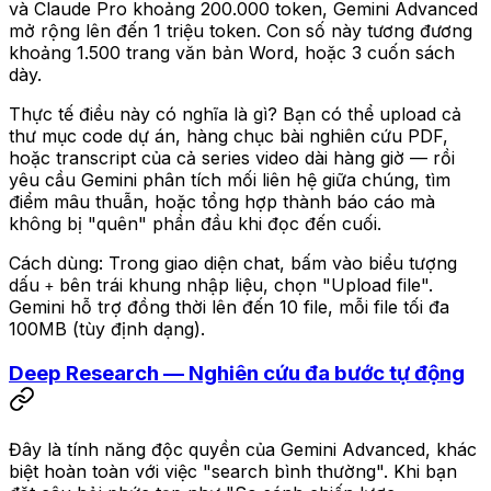
và Claude Pro khoảng 200.000 token, Gemini Advanced
mở rộng lên đến 1 triệu token. Con số này tương đương
khoảng 1.500 trang văn bản Word, hoặc 3 cuốn sách
dày.
Thực tế điều này có nghĩa là gì? Bạn có thể upload cả
thư mục code dự án, hàng chục bài nghiên cứu PDF,
hoặc transcript của cả series video dài hàng giờ — rồi
yêu cầu Gemini phân tích mối liên hệ giữa chúng, tìm
điểm mâu thuẫn, hoặc tổng hợp thành báo cáo mà
không bị "quên" phần đầu khi đọc đến cuối.
Cách dùng: Trong giao diện chat, bấm vào biểu tượng
dấu
bên trái khung nhập liệu, chọn "Upload file".
+
Gemini hỗ trợ đồng thời lên đến 10 file, mỗi file tối đa
100MB (tùy định dạng).
Deep Research — Nghiên cứu đa bước tự động
Đây là tính năng độc quyền của Gemini Advanced, khác
biệt hoàn toàn với việc "search bình thường". Khi bạn