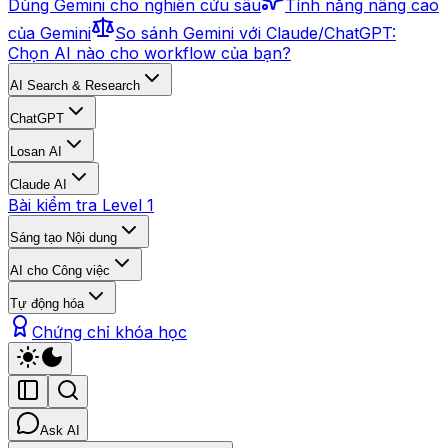
Dùng Gemini cho nghiên cứu sâu
Tính năng nâng cao
của Gemini
So sánh Gemini với Claude/ChatGPT:
Chọn AI nào cho workflow của bạn?
AI Search & Research
ChatGPT
Losan AI
Claude AI
Bài kiểm tra Level 1
Sáng tạo Nội dung
AI cho Công việc
Tự động hóa
Chứng chỉ khóa học
Ask AI