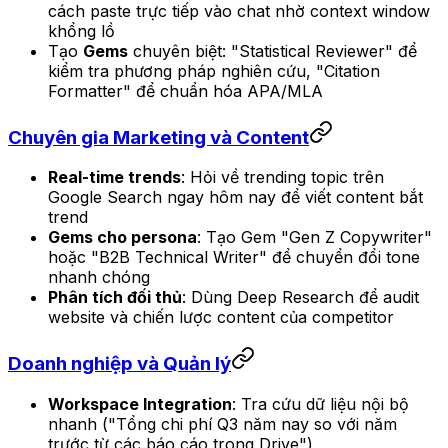
cách paste trực tiếp vào chat nhờ context window
khổng lồ
Tạo
Gems
chuyên biệt: "Statistical Reviewer" để
kiểm tra phương pháp nghiên cứu, "Citation
Formatter" để chuẩn hóa APA/MLA
Chuyên gia Marketing và Content
Real-time trends
: Hỏi về trending topic trên
Google Search ngay hôm nay để viết content bắt
trend
Gems cho persona
: Tạo Gem "Gen Z Copywriter"
hoặc "B2B Technical Writer" để chuyển đổi tone
nhanh chóng
Phân tích đối thủ
: Dùng Deep Research để audit
website và chiến lược content của competitor
Doanh nghiệp và Quản lý
Workspace Integration
: Tra cứu dữ liệu nội bộ
nhanh ("Tổng chi phí Q3 năm nay so với năm
trước từ các báo cáo trong Drive")