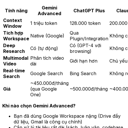
Gemini
Tính năng
ChatGPT Plus
Clau
Advanced
Context
1 triệu token
128.000 token
200.000
Window
Tích hợp
Qua
Native (Google)
Không c
Workspace
Plugin/Integration
Deep
Có (GPT-4 với
Có (tự động)
Không c
Research
browsing)
Multimodal
Phân tích video
Giới hạn hơn
Chủ yếu
Video
dài
Real-time
Google Search
Bing Search
Không r
Search
~450.000đ/tháng
Giá
(qua Google
~500.000đ/tháng
~400.00
One)
Khi nào chọn Gemini Advanced?
Bạn đã dùng Google Workspace nặng (Drive đầy
dữ liệu, Gmail là công cụ chính)
Cần xử lý tài liệu rất dài (sách, luận văn, codebase