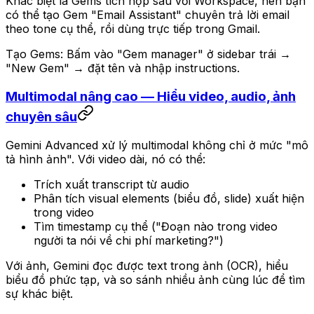
Khác biệt là Gems tích hợp sâu với Workspace, nên bạn
có thể tạo Gem "Email Assistant" chuyên trả lời email
theo tone cụ thể, rồi dùng trực tiếp trong Gmail.
Tạo Gems: Bấm vào "Gem manager" ở sidebar trái →
"New Gem" → đặt tên và nhập instructions.
Multimodal nâng cao — Hiểu video, audio, ảnh
chuyên sâu
Gemini Advanced xử lý multimodal không chỉ ở mức "mô
tả hình ảnh". Với video dài, nó có thể:
Trích xuất transcript từ audio
Phân tích visual elements (biểu đồ, slide) xuất hiện
trong video
Tìm timestamp cụ thể ("Đoạn nào trong video
người ta nói về chi phí marketing?")
Với ảnh, Gemini đọc được text trong ảnh (OCR), hiểu
biểu đồ phức tạp, và so sánh nhiều ảnh cùng lúc để tìm
sự khác biệt.