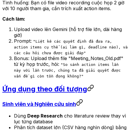
Tình huống: Bạn có file video recording cuộc họp 2 giờ
với 10 người tham gia, cần trích xuất action items.
Cách làm:
Upload video lên Gemini (hỗ trợ file lớn, dài hàng
giờ)
Prompt:
"Liệt kê các quyết định đã đưa ra,
action items cụ thể (ai làm gì, deadline nào), và
các câu hỏi chưa được giải đáp"
Bonus: Upload thêm file "Meeting_Notes_Old.pdf"
từ kỳ họp trước, hỏi:
"So sánh action items lần
này với lần trước, chúng ta đã giải quyết được
vấn đề gì còn tồn đọng không?"
Ứng dụng theo đối tượng
Sinh viên và Nghiên cứu sinh
Dùng
Deep Research
cho literature review thay vì
lục từng database
Phân tích dataset lớn (CSV hàng nghìn dòng) bằng