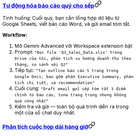
Tự động hóa báo cáo quý cho sếp
Tình huống: Cuối quý, bạn cần tổng hợp dữ liệu từ
Google Sheets, viết báo cáo Word, và gửi email tóm tắt.
Workflow:
Mở Gemini Advanced với Workspace extension bật
Prompt:
"Đọc file 'Q3_Sales_Data.xlsx' trong
Drive của tôi, phân tích xu hướng doanh thu theo
tháng, so sánh với Q2"
Tiếp tục:
"Tạo outline báo cáo 5 trang trong
Google Docs, bao gồm phần Executive Summary, phân
tích chi tiết, và recommendation"
Cuối cùng:
"Draft email gửi sếp tóm tắt 3 điểm
chính từ báo cáo, tone trang trọng nhưng không
quá cứng nhắc"
Kiểm tra và gửi — toàn bộ quá trình diễn ra trong
một cửa sổ chat duy nhất.
Phân tích cuộc họp dài hàng giờ