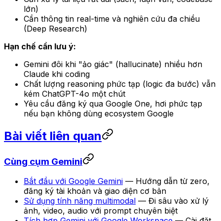
lớn)
Cần thông tin real-time và nghiên cứu đa chiều
(Deep Research)
Hạn chế cần lưu ý:
Gemini đôi khi "ảo giác" (hallucinate) nhiều hơn
Claude khi coding
Chất lượng reasoning phức tạp (logic đa bước) vẫn
kém ChatGPT-4o một chút
Yêu cầu đăng ký qua Google One, hơi phức tạp
nếu bạn không dùng ecosystem Google
Bài viết liên quan
Cùng cụm Gemini
Bắt đầu với Google Gemini
— Hướng dẫn từ zero,
đăng ký tài khoản và giao diện cơ bản
Sử dụng tính năng multimodal
— Đi sâu vào xử lý
ảnh, video, audio với prompt chuyên biệt
Tích hợp Gemini với Google Workspace
— Cài đặt