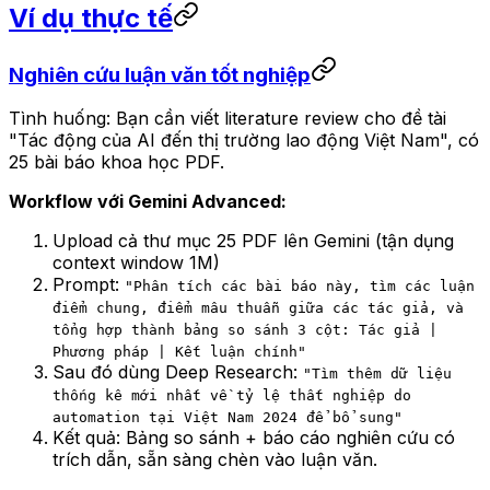
Ví dụ thực tế
Nghiên cứu luận văn tốt nghiệp
Tình huống: Bạn cần viết literature review cho đề tài
"Tác động của AI đến thị trường lao động Việt Nam", có
25 bài báo khoa học PDF.
Workflow với Gemini Advanced:
Upload cả thư mục 25 PDF lên Gemini (tận dụng
context window 1M)
Prompt:
"Phân tích các bài báo này, tìm các luận
điểm chung, điểm mâu thuẫn giữa các tác giả, và
tổng hợp thành bảng so sánh 3 cột: Tác giả |
Phương pháp | Kết luận chính"
Sau đó dùng Deep Research:
"Tìm thêm dữ liệu
thống kê mới nhất về tỷ lệ thất nghiệp do
automation tại Việt Nam 2024 để bổ sung"
Kết quả: Bảng so sánh + báo cáo nghiên cứu có
trích dẫn, sẵn sàng chèn vào luận văn.