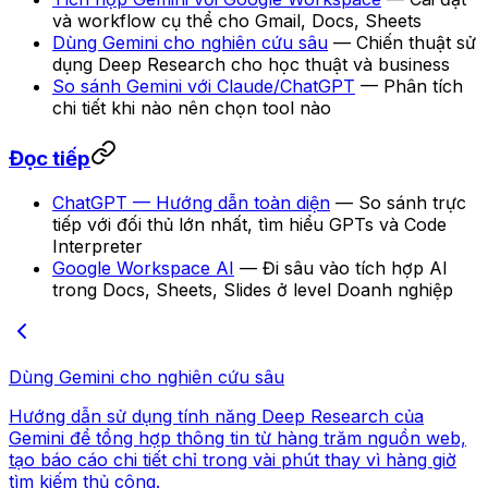
và workflow cụ thể cho Gmail, Docs, Sheets
Dùng Gemini cho nghiên cứu sâu
— Chiến thuật sử
dụng Deep Research cho học thuật và business
So sánh Gemini với Claude/ChatGPT
— Phân tích
chi tiết khi nào nên chọn tool nào
Đọc tiếp
ChatGPT — Hướng dẫn toàn diện
— So sánh trực
tiếp với đối thủ lớn nhất, tìm hiểu GPTs và Code
Interpreter
Google Workspace AI
— Đi sâu vào tích hợp AI
trong Docs, Sheets, Slides ở level Doanh nghiệp
Dùng Gemini cho nghiên cứu sâu
Hướng dẫn sử dụng tính năng Deep Research của
Gemini để tổng hợp thông tin từ hàng trăm nguồn web,
tạo báo cáo chi tiết chỉ trong vài phút thay vì hàng giờ
tìm kiếm thủ công.