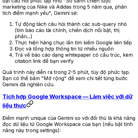
đặt câu hỏi phức tạp như "So sánh chiến lược
marketing của Nike và Adidas trong 5 năm qua, phân
tích điểm mạnh yếu", Gemini sẽ:
Tự động tách câu hỏi thành các sub-query nhỏ
(tìm báo cáo tài chính, chiến dịch nổi bật, thị
phần...)
Thực hiện hàng chục lần tìm kiếm Google liên tiếp
Đọc và tổng hợp thông tin từ nhiều nguồn
Trả về báo cáo dạng whitepaper có cấu trúc, kèm
citation link để bạn verify
Quá trình này diễn ra trong 2-5 phút, tùy độ phức tạp.
Bạn có thể bấm "Mở rộng" để xem chi tiết từng bước
Gemini đã nghiên cứu.
Tích hợp Google Workspace — Làm việc với dữ
liệu thực
Điểm mạnh unique của Gemini so với đối thủ là khả năng
đọc dữ liệu từ Google Workspace của bạn (nếu bật tính
năng này trong settings):