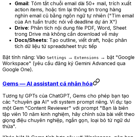
Gmail
: Tóm tắt chuỗi email dài 50+ mail, trích xuất
action items, hoặc tìm lại thông tin trong hàng
nghìn email cũ bằng ngôn ngữ tự nhiên ("Tìm email
của An tuần trước nói về deadline dự án X")
Drive
: Phân tích nội dung file PDF, Word, Sheet
trong Drive mà không cần download về máy
Docs/Sheets
: Tạo outline, viết draft, hoặc phân
tích dữ liệu từ spreadsheet trực tiếp
Bật tính năng: Vào
→
→ bật "Google
Settings
Extensions
Workspace" (yêu cầu đăng ký Gemini Advanced qua
Google One).
Gems — AI assistant cá nhân hóa
Tương tự GPTs của ChatGPT, Gems cho phép bạn tạo
các "chuyên gia AI" với system prompt riêng. Ví dụ: tạo
một Gem "Content Reviewer" với prompt "Bạn là biên
tập viên 10 năm kinh nghiệm, hãy chỉnh sửa bài viết theo
giọng điệu chuyên nghiệp, ngắn gọn, loại bỏ từ ngữ dư
thừa".