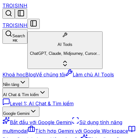
TROISINH
TROISINH
Search
⌘
K
AI Tools
ChatGPT, Claude, Midjourney, Cursor...
Khoá học
Blog
Về chúng tôi
Làm chủ AI Tools
Nền tảng
AI Chat & Tìm kiếm
Level 1: AI Chat & Tìm kiếm
Google Gemini
Bắt đầu với Google Gemini
Sử dụng tính năng
multimodal
Tích hợp Gemini với Google Workspace