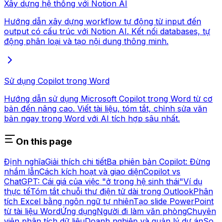
Xây dựng hệ thống với Notion AI
Hướng dẫn xây dựng workflow tự động từ input đến
output có cấu trúc với Notion AI. Kết nối databases, tự
động phân loại và tạo nội dung thông minh.
Sử dụng Copilot trong Word
Hướng dẫn sử dụng Microsoft Copilot trong Word từ cơ
bản đến nâng cao. Viết tài liệu, tóm tắt, chỉnh sửa văn
bản ngay trong Word với AI tích hợp sâu nhất.
On this page
Định nghĩa
Giải thích chi tiết
Ba phiên bản Copilot: Đừng
nhầm lẫn
Cách kích hoạt và giao diện
Copilot vs
ChatGPT: Cái giá của việc "ở trong hệ sinh thái"
Ví dụ
thực tế
Tóm tắt chuỗi thư điện tử dài trong Outlook
Phân
tích Excel bằng ngôn ngữ tự nhiên
Tạo slide PowerPoint
từ tài liệu Word
Ứng dụng
Người đi làm văn phòng
Chuyên
viên phân tích dữ liệu
Doanh nghiệp và quản lý dự án
So