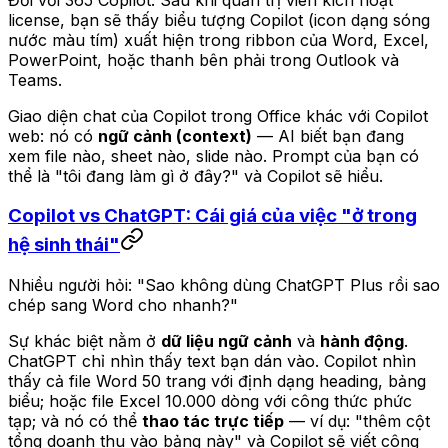
license, bạn sẽ thấy biểu tượng Copilot (icon dạng sóng
nước màu tím) xuất hiện trong ribbon của Word, Excel,
PowerPoint, hoặc thanh bên phải trong Outlook và
Teams.
Giao diện chat của Copilot trong Office khác với Copilot
web: nó có
ngữ cảnh (context)
— AI biết bạn đang
xem file nào, sheet nào, slide nào. Prompt của bạn có
thể là "tôi đang làm gì ở đây?" và Copilot sẽ hiểu.
Copilot vs ChatGPT: Cái giá của việc "ở trong
hệ sinh thái"
Nhiều người hỏi: "Sao không dùng ChatGPT Plus rồi sao
chép sang Word cho nhanh?"
Sự khác biệt nằm ở
dữ liệu ngữ cảnh
và
hành động
.
ChatGPT chỉ nhìn thấy text bạn dán vào. Copilot nhìn
thấy cả file Word 50 trang với định dạng heading, bảng
biểu; hoặc file Excel 10.000 dòng với công thức phức
tạp; và nó có thể
thao tác trực tiếp
— ví dụ: "thêm cột
tổng doanh thu vào bảng này" và Copilot sẽ viết công