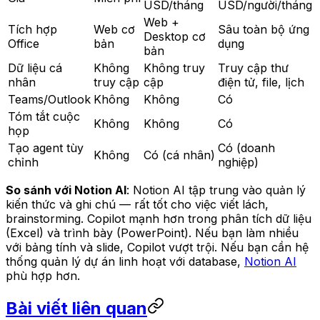
USD/tháng
USD/người/tháng
Web +
Tích hợp
Web cơ
Sâu toàn bộ ứng
Desktop cơ
Office
bản
dụng
bản
Dữ liệu cá
Không
Không truy
Truy cập thư
nhân
truy cập
cập
điện tử, file, lịch
Teams/Outlook
Không
Không
Có
Tóm tắt cuộc
Không
Không
Có
họp
Tạo agent tùy
Có (doanh
Không
Có (cá nhân)
chỉnh
nghiệp)
So sánh với Notion AI
: Notion AI tập trung vào quản lý
kiến thức và ghi chú — rất tốt cho việc viết lách,
brainstorming. Copilot mạnh hơn trong phân tích dữ liệu
(Excel) và trình bày (PowerPoint). Nếu bạn làm nhiều
với bảng tính và slide, Copilot vượt trội. Nếu bạn cần hệ
thống quản lý dự án linh hoạt với database,
Notion AI
phù hợp hơn.
Bài viết liên quan