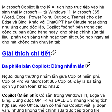
Microsoft Copilot là trợ lý AI tích hợp trực tiếp vào hệ
sinh thái Microsoft — từ Windows 11, Microsoft 365
(Word, Excel, PowerPoint, Outlook, Teams) cho đến
Edge và Bing. Khác với ChatGPT hay Claude hoạt động
như ứng dụng độc lập, Copilot "sống" bên trong các
công cụ bạn dùng hàng ngày, cho phép chỉnh sửa tài
liệu, phân tích bảng tính hoặc tóm tắt cuộc họp ngay tại
chỗ mà không cần chuyển tab.
Giải thích chi tiết
Ba phiên bản Copilot: Đừng nhầm lẫn
Người dùng thường nhầm lẫn giữa Copilot miễn phí,
Copilot Pro và Microsoft 365 Copilot. Đây là ba tầng
dịch vụ hoàn toàn khác nhau:
Copilot (Miễn phí)
: Có sẵn trong Windows 11, Edge và
Bing. Dùng được GPT-4 và DALL-E 3 nhưng không tích
hợp sâu vào Office. Bạn có thể hỏi Copilot viết lại đoạn
văn, nhưng không thể chỉnh sửa trực tiếp trong file