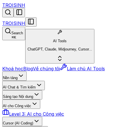
TROISINH
TROISINH
Search
⌘
K
AI Tools
ChatGPT, Claude, Midjourney, Cursor...
Khoá học
Blog
Về chúng tôi
Làm chủ AI Tools
Nền tảng
AI Chat & Tìm kiếm
Sáng tạo Nội dung
AI cho Công việc
Level 3: AI cho Công việc
Cursor (AI Coding)