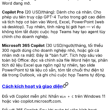
Word đang mở.
Copilot Pro
(20 USD/tháng): Dành cho cá nhân. Cho
phép ưu tiên truy cập GPT-4 Turbo trong giờ cao điểm
và tích hợp cơ bản vào Word, Excel, PowerPoint (web
và desktop). Tuy nhiên, tính năng bị giới hạn — ví dụ
không tóm tắt được cuộc họp Teams hay tạo agent tùy
chỉnh cho doanh nghiệp.
Microsoft 365 Copilot
(30 USD/người/tháng, tối thiểu
300 người dùng cho doanh nghiệp nhỏ, hoặc gói cá
nhân mới ra mắt): Đây là "bản full". Tích hợp sâu vào
toàn bộ Office: đọc và chỉnh sửa file Word hiện tại, phân
tích dữ liệu Excel qua ngôn ngữ tự nhiên, tạo slide
PowerPoint từ tài liệu có sẵn, tóm tắt chuỗi thư điện tử
dài trong Outlook, và ghi chú cuộc họp Teams tự động.
Cách kích hoạt và giao diện
Đối với Copilot miễn phí: Nhấn
trên Windows 11
Win + C
hoặc vào copilot.microsoft.com.
Đối với 365 Copilot: Sau khi quản trị viên kích hoạt