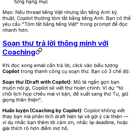
từng hạng mục
Mẹo: Nếu thread tiếng Việt nhưng lẫn tiếng Anh kỹ
thuật, Copilot thường tóm tắt bằng tiếng Anh. Bạn có thể
yêu cầu "Tóm tắt bằng tiếng Việt" trong prompt để đọc
nhanh hơn.
Soạn thư trả lời thông minh với
Coaching
Khi đọc xong email cần trả lời, click vào biểu tượng
Copilot
trong thanh công cụ soạn thư. Bạn có 3 chế độ:
Soạn thư (Draft with Copilot)
: Mô tả ngắn gọn bạn
muốn nói gì, Copilot sẽ viết thư hoàn chỉnh. Ví dụ: "từ
chối lịch họp chiều mai vì bận, đề xuất sang thứ Tư, giữ
giọng thân thiện".
Huấn luyện (Coaching by Copilot)
: Copilot không viết
thay bạn mà phân tích draft hiện tại và gợi ý cải thiện —
ví dụ nhắc bạn thêm lời cảm ơn, nhắc lại deadline, hoặc
giải thích rõ hơn điểm mơ hồ.