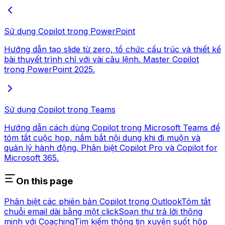
Sử dụng Copilot trong PowerPoint
Hướng dẫn tạo slide từ zero, tổ chức cấu trúc và thiết kế
bài thuyết trình chỉ với vài câu lệnh. Master Copilot
trong PowerPoint 2025.
Sử dụng Copilot trong Teams
Hướng dẫn cách dùng Copilot trong Microsoft Teams để
tóm tắt cuộc họp, nắm bắt nội dung khi đi muộn và
quản lý hành động. Phân biệt Copilot Pro và Copilot for
Microsoft 365.
On this page
Phân biệt các phiên bản Copilot trong Outlook
Tóm tắt
chuỗi email dài bằng một click
Soạn thư trả lời thông
minh với Coaching
Tìm kiếm thông tin xuyên suốt hộp