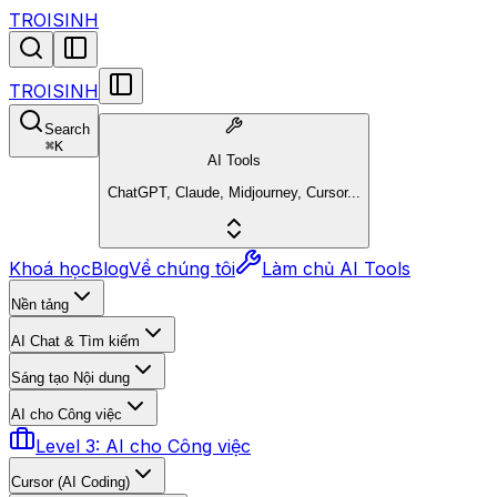
TROISINH
TROISINH
Search
⌘
K
AI Tools
ChatGPT, Claude, Midjourney, Cursor...
Khoá học
Blog
Về chúng tôi
Làm chủ AI Tools
Nền tảng
AI Chat & Tìm kiếm
Sáng tạo Nội dung
AI cho Công việc
Level 3: AI cho Công việc
Cursor (AI Coding)