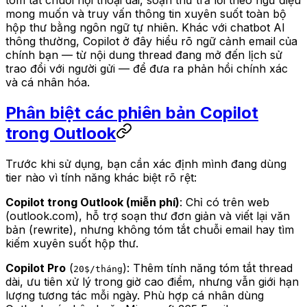
mong muốn và truy vấn thông tin xuyên suốt toàn bộ
hộp thư bằng ngôn ngữ tự nhiên. Khác với chatbot AI
thông thường, Copilot ở đây hiểu rõ ngữ cảnh email của
chính bạn — từ nội dung thread đang mở đến lịch sử
trao đổi với người gửi — để đưa ra phản hồi chính xác
và cá nhân hóa.
Phân biệt các phiên bản Copilot
trong Outlook
Trước khi sử dụng, bạn cần xác định mình đang dùng
tier nào vì tính năng khác biệt rõ rệt:
Copilot trong Outlook (miễn phí)
: Chỉ có trên web
(outlook.com), hỗ trợ soạn thư đơn giản và viết lại văn
bản (rewrite), nhưng không tóm tắt chuỗi email hay tìm
kiếm xuyên suốt hộp thư.
Copilot Pro
(
): Thêm tính năng tóm tắt thread
20$/tháng
dài, ưu tiên xử lý trong giờ cao điểm, nhưng vẫn giới hạn
lượng tương tác mỗi ngày. Phù hợp cá nhân dùng