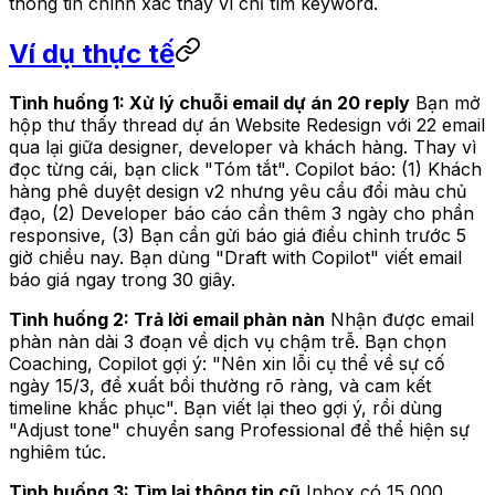
thông tin chính xác thay vì chỉ tìm keyword.
Ví dụ thực tế
Tình huống 1: Xử lý chuỗi email dự án 20 reply
Bạn mở
hộp thư thấy thread dự án Website Redesign với 22 email
qua lại giữa designer, developer và khách hàng. Thay vì
đọc từng cái, bạn click "Tóm tắt". Copilot báo: (1) Khách
hàng phê duyệt design v2 nhưng yêu cầu đổi màu chủ
đạo, (2) Developer báo cáo cần thêm 3 ngày cho phần
responsive, (3) Bạn cần gửi báo giá điều chỉnh trước 5
giờ chiều nay. Bạn dùng "Draft with Copilot" viết email
báo giá ngay trong 30 giây.
Tình huống 2: Trả lời email phàn nàn
Nhận được email
phàn nàn dài 3 đoạn về dịch vụ chậm trễ. Bạn chọn
Coaching, Copilot gợi ý: "Nên xin lỗi cụ thể về sự cố
ngày 15/3, đề xuất bồi thường rõ ràng, và cam kết
timeline khắc phục". Bạn viết lại theo gợi ý, rồi dùng
"Adjust tone" chuyển sang Professional để thể hiện sự
nghiêm túc.
Tình huống 3: Tìm lại thông tin cũ
Inbox có 15,000