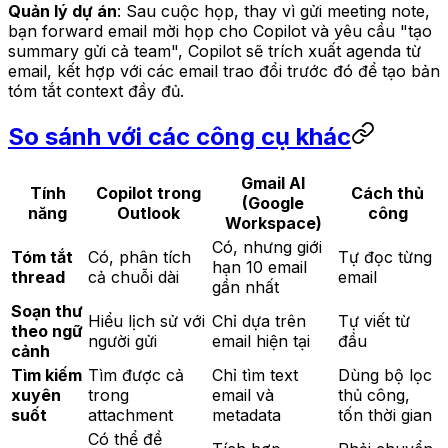
Quản lý dự án
: Sau cuộc họp, thay vì gửi meeting note,
bạn forward email mời họp cho Copilot và yêu cầu "tạo
summary gửi cả team", Copilot sẽ trích xuất agenda từ
email, kết hợp với các email trao đổi trước đó để tạo bản
tóm tắt context đầy đủ.
So sánh với các công cụ khác
Gmail AI
Tính
Copilot trong
Cách thủ
(Google
năng
Outlook
công
Workspace)
Có, nhưng giới
Tóm tắt
Có, phân tích
Tự đọc từng
hạn 10 email
thread
cả chuỗi dài
email
gần nhất
Soạn thư
Hiểu lịch sử với
Chỉ dựa trên
Tự viết từ
theo ngữ
người gửi
email hiện tại
đầu
cảnh
Tìm kiếm
Tìm được cả
Chỉ tìm text
Dùng bộ lọc
xuyên
trong
email và
thủ công,
suốt
attachment
metadata
tốn thời gian
Có thể đề