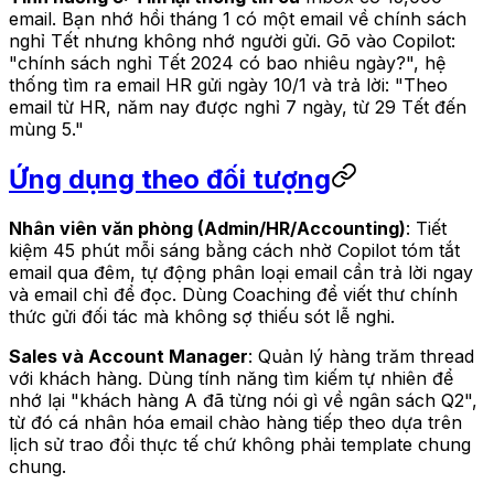
email. Bạn nhớ hồi tháng 1 có một email về chính sách
nghỉ Tết nhưng không nhớ người gửi. Gõ vào Copilot:
"chính sách nghỉ Tết 2024 có bao nhiêu ngày?", hệ
thống tìm ra email HR gửi ngày 10/1 và trả lời: "Theo
email từ HR, năm nay được nghỉ 7 ngày, từ 29 Tết đến
mùng 5."
Ứng dụng theo đối tượng
Nhân viên văn phòng (Admin/HR/Accounting)
: Tiết
kiệm 45 phút mỗi sáng bằng cách nhờ Copilot tóm tắt
email qua đêm, tự động phân loại email cần trả lời ngay
và email chỉ để đọc. Dùng Coaching để viết thư chính
thức gửi đối tác mà không sợ thiếu sót lễ nghi.
Sales và Account Manager
: Quản lý hàng trăm thread
với khách hàng. Dùng tính năng tìm kiếm tự nhiên để
nhớ lại "khách hàng A đã từng nói gì về ngân sách Q2",
từ đó cá nhân hóa email chào hàng tiếp theo dựa trên
lịch sử trao đổi thực tế chứ không phải template chung
chung.