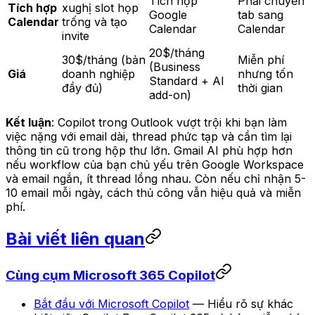
Tích hợp
Phải chuyển
Tích hợp
xughị slot họp
Google
tab sang
Calendar
trống và tạo
Calendar
Calendar
invite
20$/tháng
30$/tháng (bản
Miễn phí
(Business
Giá
doanh nghiệp
nhưng tốn
Standard + AI
đầy đủ)
thời gian
add-on)
Kết luận
: Copilot trong Outlook vượt trội khi bạn làm
việc nặng với email dài, thread phức tạp và cần tìm lại
thông tin cũ trong hộp thư lớn. Gmail AI phù hợp hơn
nếu workflow của bạn chủ yếu trên Google Workspace
và email ngắn, ít thread lồng nhau. Còn nếu chỉ nhận 5-
10 email mỗi ngày, cách thủ công vẫn hiệu quả và miễn
phí.
Bài viết liên quan
Cùng cụm Microsoft 365 Copilot
Bắt đầu với Microsoft Copilot
— Hiểu rõ sự khác