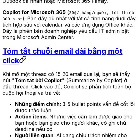
Outlook cá nhân hoặc Microsoft 365 Family.
Copilot for Microsoft 365
(
30$/tháng/người, tối thiểu
): Bản đầy đủ nhất với tất cả tính năng dưới đây,
300 slot
tích hợp sâu với calendar và các ứng dụng Office khác.
Đây là phiên bản doanh nghiệp yêu cầu IT admin bật
trong Microsoft Admin Center.
Tóm tắt chuỗi email dài bằng một
click
Khi mở một thread có 15-20 email qua lại, bạn sẽ thấy
nút
"Tóm tắt bởi Copilot"
(Summarize by Copilot) ở
đầu thread. Click vào đó, Copilot sẽ phân tích toàn bộ
cuộc hội thoại và trả về:
Những điểm chính
: 3-5 bullet points vấn đề cốt lõi
được thảo luận
Action items
: Những việc cần làm được giao cho
bạn hoặc bạn giao cho người khác, có ghi chú
deadline nếu có
Người liên quan
: Ai đang chịu trách nhiệm cho