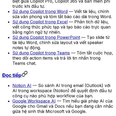
biệt giữa Copilot Pro, Copilot 365 và bản miễn phí
trước khi đầu tư.
Sử dụng Copilot trong Word
— Viết tài liệu, chỉnh
sửa văn phong và tóm tắt báo cáo dài trong Word.
Sử dụng Copilot trong Excel
— Phân tích dữ liệu,
viết công thức phức tạp và tạo báo cáo trực quan
bằng ngôn ngữ tự nhiên.
Sử dụng Copilot trong PowerPoint
— Tạo slide từ
tài liệu Word, chỉnh sửa layout và viết speaker
notes tự động.
Sử dụng Copilot trong Teams
— Tóm tắt cuộc họp,
theo dõi action items và trả lời tin nhắn trong
Teams chat.
Đọc tiếp
Notion AI
— So sánh AI trong email (Outlook) với
AI trong workspace (Notion) để quyết định đầu tư
công cụ nào phù hợp workflow của bạn.
Google Workspace AI
— Tìm hiểu giải pháp AI của
Google cho Gmail và Docs nếu bạn đang cân nhắc
giữa hệ sinh thái Microsoft và Google.