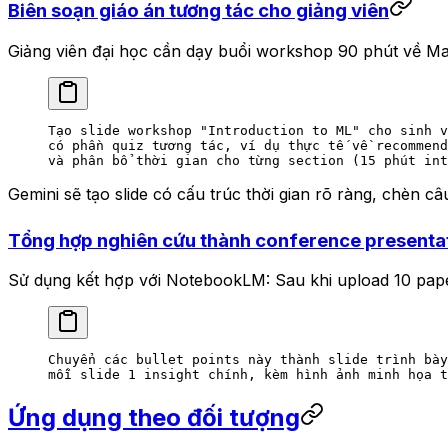
Biên soạn giáo án tương tác cho giảng viên
Giảng viên đại học cần dạy buổi workshop 90 phút về Ma
Tạo slide workshop "Introduction to ML" cho sinh v
có phần quiz tương tác, ví dụ thực tế về recommend
và phân bổ thời gian cho từng section (15 phút int
Gemini sẽ tạo slide có cấu trúc thời gian rõ ràng, chèn c
Tổng hợp nghiên cứu thành conference presenta
Sử dụng kết hợp với NotebookLM: Sau khi upload 10 pape
Chuyển các bullet points này thành slide trình bày
mỗi slide 1 insight chính, kèm hình ảnh minh họa t
Ứng dụng theo đối tượng