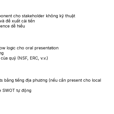
omponent cho stakeholder không kỹ thuật
và đề xuất cải tiến
ience dễ hiểu
ow logic cho oral presentation
ng
 của quỹ (NSF, ERC, v.v.)
hts bằng tiếng địa phương (nếu cần present cho local
ide SWOT tự động