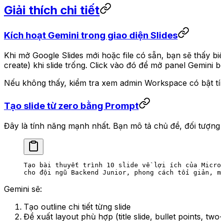
Giải thích chi tiết
Kích hoạt Gemini trong giao diện Slides
Khi mở Google Slides mới hoặc file có sẵn, bạn sẽ thấy b
create) khi slide trống. Click vào đó để mở panel Gemini 
Nếu không thấy, kiểm tra xem admin Workspace có bật tín
Tạo slide từ zero bằng Prompt
Đây là tính năng mạnh nhất. Bạn mô tả chủ đề, đối tượng
Tạo bài thuyết trình 10 slide về lợi ích của Micro
cho đội ngũ Backend Junior, phong cách tối giản, m
Gemini sẽ:
Tạo outline chi tiết từng slide
Đề xuất layout phù hợp (title slide, bullet points, two