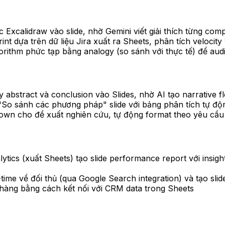
c Excalidraw vào slide, nhờ Gemini viết giải thích từng c
rint dựa trên dữ liệu Jira xuất ra Sheets, phân tích velocity 
lgorithm phức tạp bằng analogy (so sánh với thực tế) để aud
 abstract và conclusion vào Slides, nhờ AI tạo narrative fl
"So sánh các phương pháp" slide với bảng phân tích tự độ
kdown cho đề xuất nghiên cứu, tự động format theo yêu cầu
lytics (xuất Sheets) tạo slide performance report với insig
l-time về đối thủ (qua Google Search integration) và tạo sl
 hàng bằng cách kết nối với CRM data trong Sheets