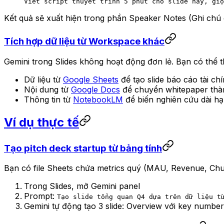
Viết script thuyết trình 5 phút cho slide này, giọ
Kết quả sẽ xuất hiện trong phần Speaker Notes (Ghi chú di
Tích hợp dữ liệu từ Workspace khác
Gemini trong Slides không hoạt động đơn lẻ. Bạn có thể 
Dữ liệu từ
Google Sheets
để tạo slide báo cáo tài ch
Nội dung từ
Google Docs
để chuyển whitepaper thàn
Thông tin từ
NotebookLM
để biến nghiên cứu dài h
Ví dụ thực tế
Tạo pitch deck startup từ bảng tính
Bạn có file Sheets chứa metrics quý (MAU, Revenue, Churn 
Trong Slides, mở Gemini panel
Prompt:
Tạo slide tổng quan Q4 dựa trên dữ liệu t
Gemini tự động tạo 3 slide: Overview với key number