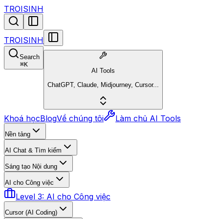
TROISINH
TROISINH
Search
⌘
K
AI Tools
ChatGPT, Claude, Midjourney, Cursor...
Khoá học
Blog
Về chúng tôi
Làm chủ AI Tools
Nền tảng
AI Chat & Tìm kiếm
Sáng tạo Nội dung
AI cho Công việc
Level 3: AI cho Công việc
Cursor (AI Coding)