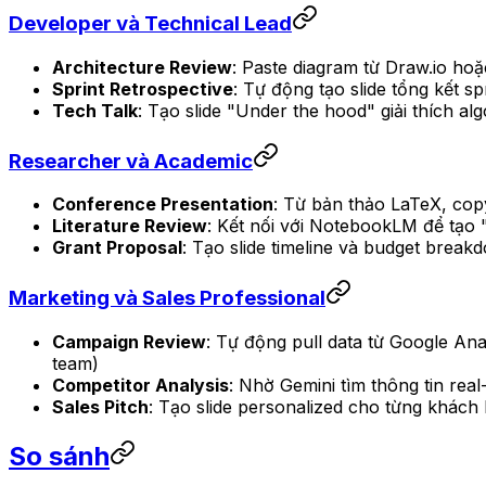
Developer và Technical Lead
Architecture Review
: Paste diagram từ Draw.io hoặ
Sprint Retrospective
: Tự động tạo slide tổng kết sp
Tech Talk
: Tạo slide "Under the hood" giải thích a
Researcher và Academic
Conference Presentation
: Từ bản thảo LaTeX, copy
Literature Review
: Kết nối với NotebookLM để tạo 
Grant Proposal
: Tạo slide timeline và budget brea
Marketing và Sales Professional
Campaign Review
: Tự động pull data từ Google Ana
team)
Competitor Analysis
: Nhờ Gemini tìm thông tin rea
Sales Pitch
: Tạo slide personalized cho từng khách
So sánh