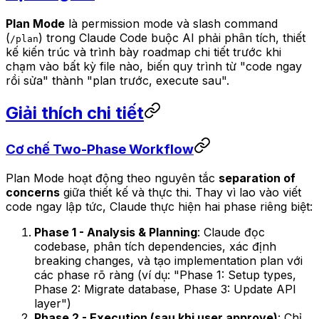
Plan Mode
là permission mode và slash command
(
) trong Claude Code buộc AI phải phân tích, thiết
/plan
kế kiến trúc và trình bày roadmap chi tiết trước khi
chạm vào bất kỳ file nào, biến quy trình từ "code ngay
rồi sửa" thành "plan trước, execute sau".
Giải thích chi tiết
Cơ chế Two-Phase Workflow
Plan Mode hoạt động theo nguyên tắc
separation of
concerns
giữa thiết kế và thực thi. Thay vì lao vào viết
code ngay lập tức, Claude thực hiện hai phase riêng biệt:
Phase 1 - Analysis & Planning
: Claude đọc
codebase, phân tích dependencies, xác định
breaking changes, và tạo implementation plan với
các phase rõ ràng (ví dụ: "Phase 1: Setup types,
Phase 2: Migrate database, Phase 3: Update API
layer")
Phase 2 - Execution (sau khi user approve)
: Chỉ