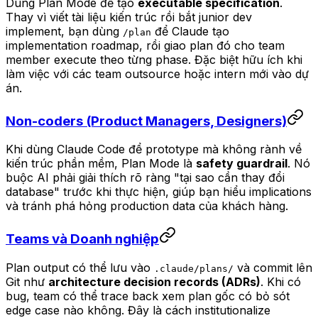
Dùng Plan Mode để tạo
executable specification
.
Thay vì viết tài liệu kiến trúc rồi bắt junior dev
implement, bạn dùng
để Claude tạo
/plan
implementation roadmap, rồi giao plan đó cho team
member execute theo từng phase. Đặc biệt hữu ích khi
làm việc với các team outsource hoặc intern mới vào dự
án.
Non-coders (Product Managers, Designers)
Khi dùng Claude Code để prototype mà không rành về
kiến trúc phần mềm, Plan Mode là
safety guardrail
. Nó
buộc AI phải giải thích rõ ràng "tại sao cần thay đổi
database" trước khi thực hiện, giúp bạn hiểu implications
và tránh phá hỏng production data của khách hàng.
Teams và Doanh nghiệp
Plan output có thể lưu vào
và commit lên
.claude/plans/
Git như
architecture decision records (ADRs)
. Khi có
bug, team có thể trace back xem plan gốc có bỏ sót
edge case nào không. Đây là cách institutionalize