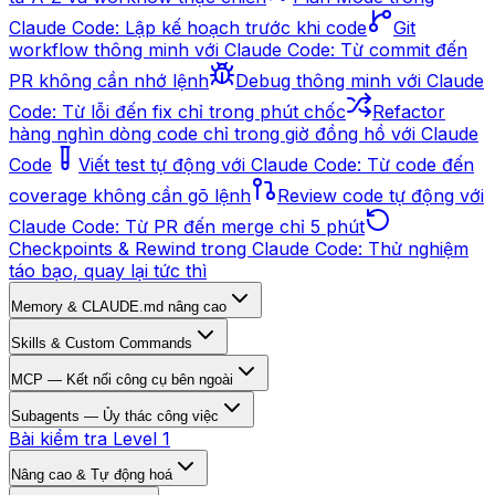
Claude Code: Lập kế hoạch trước khi code
Git
workflow thông minh với Claude Code: Từ commit đến
PR không cần nhớ lệnh
Debug thông minh với Claude
Code: Từ lỗi đến fix chỉ trong phút chốc
Refactor
hàng nghìn dòng code chỉ trong giờ đồng hồ với Claude
Code
Viết test tự động với Claude Code: Từ code đến
coverage không cần gõ lệnh
Review code tự động với
Claude Code: Từ PR đến merge chỉ 5 phút
Checkpoints & Rewind trong Claude Code: Thử nghiệm
táo bạo, quay lại tức thì
Memory & CLAUDE.md nâng cao
Skills & Custom Commands
MCP — Kết nối công cụ bên ngoài
Subagents — Ủy thác công việc
Bài kiểm tra Level 1
Nâng cao & Tự động hoá