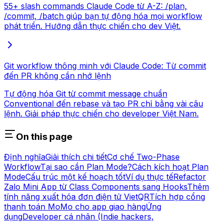
55+ slash commands Claude Code từ A-Z: /plan,
/commit, /batch giúp bạn tự động hóa mọi workflow
phát triển. Hướng dẫn thực chiến cho dev Việt.
Git workflow thông minh với Claude Code: Từ commit
đến PR không cần nhớ lệnh
Tự động hóa Git từ commit message chuẩn
Conventional đến rebase và tạo PR chỉ bằng vài câu
lệnh. Giải pháp thực chiến cho developer Việt Nam.
On this page
Định nghĩa
Giải thích chi tiết
Cơ chế Two-Phase
Workflow
Tại sao cần Plan Mode?
Cách kích hoạt Plan
Mode
Cấu trúc một kế hoạch tốt
Ví dụ thực tế
Refactor
Zalo Mini App từ Class Components sang Hooks
Thêm
tính năng xuất hóa đơn điện tử VietQR
Tích hợp cổng
thanh toán MoMo cho app giao hàng
Ứng
dụng
Developer cá nhân (Indie hackers,