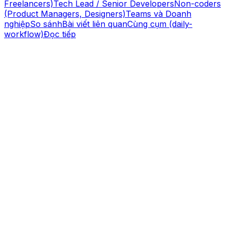
Freelancers)
Tech Lead / Senior Developers
Non-coders
(Product Managers, Designers)
Teams và Doanh
nghiệp
So sánh
Bài viết liên quan
Cùng cụm (daily-
workflow)
Đọc tiếp