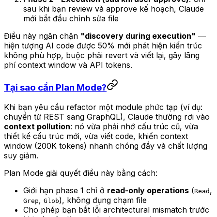
sau khi bạn review và approve kế hoạch, Claude
mới bắt đầu chỉnh sửa file
Điều này ngăn chặn
"discovery during execution"
—
hiện tượng AI code được 50% mới phát hiện kiến trúc
không phù hợp, buộc phải revert và viết lại, gây lãng
phí context window và API tokens.
Tại sao cần Plan Mode?
Khi bạn yêu cầu refactor một module phức tạp (ví dụ:
chuyển từ REST sang GraphQL), Claude thường rơi vào
context pollution
: nó vừa phải nhớ cấu trúc cũ, vừa
thiết kế cấu trúc mới, vừa viết code, khiến context
window (200K tokens) nhanh chóng đầy và chất lượng
suy giảm.
Plan Mode giải quyết điều này bằng cách:
Giới hạn phase 1 chỉ ở
read-only operations
(
,
Read
,
), không đụng chạm file
Grep
Glob
Cho phép bạn bắt lỗi architectural mismatch trước