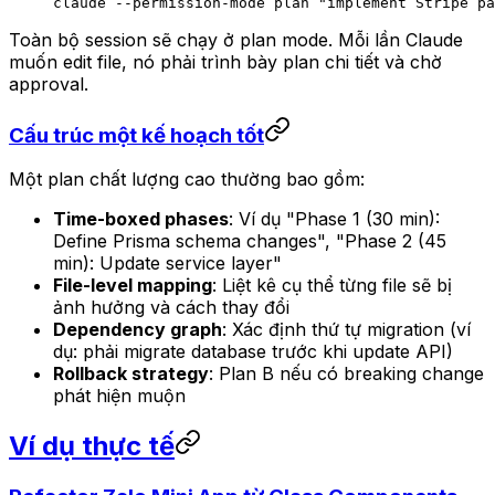
claude
 --permission-mode
 plan
 "implement Stripe pa
Toàn bộ session sẽ chạy ở plan mode. Mỗi lần Claude
muốn edit file, nó phải trình bày plan chi tiết và chờ
approval.
Cấu trúc một kế hoạch tốt
Một plan chất lượng cao thường bao gồm:
Time-boxed phases
: Ví dụ "Phase 1 (30 min):
Define Prisma schema changes", "Phase 2 (45
min): Update service layer"
File-level mapping
: Liệt kê cụ thể từng file sẽ bị
ảnh hưởng và cách thay đổi
Dependency graph
: Xác định thứ tự migration (ví
dụ: phải migrate database trước khi update API)
Rollback strategy
: Plan B nếu có breaking change
phát hiện muộn
Ví dụ thực tế