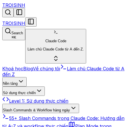
TROISINH
TROISINH
Search
⌘
K
Claude Code
Làm chủ Claude Code từ A đến Z.
Khoá học
Blog
Về chúng tôi
Làm chủ Claude Code từ A
đến Z
Nền tảng
Sử dụng thực chiến
Level 1: Sử dụng thực chiến
Slash Commands & Workflow hàng ngày
55+ Slash Commands trong Claude Code: Hướng dẫn
từ A-Z và workflow thực chiến
Plan Mode trong