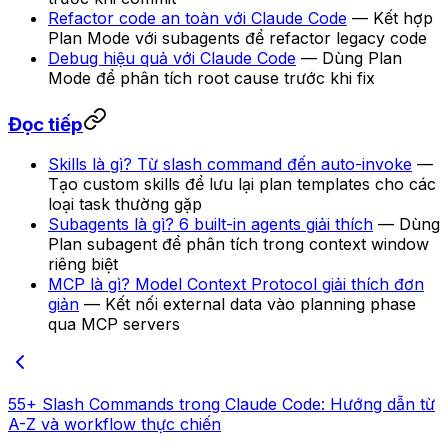
Refactor code an toàn với Claude Code
— Kết hợp
Plan Mode với subagents để refactor legacy code
Debug hiệu quả với Claude Code
— Dùng Plan
Mode để phân tích root cause trước khi fix
Đọc tiếp
Skills là gì? Từ slash command đến auto-invoke
—
Tạo custom skills để lưu lại plan templates cho các
loại task thường gặp
Subagents là gì? 6 built-in agents giải thích
— Dùng
Plan subagent để phân tích trong context window
riêng biệt
MCP là gì? Model Context Protocol giải thích đơn
giản
— Kết nối external data vào planning phase
qua MCP servers
55+ Slash Commands trong Claude Code: Hướng dẫn từ
A-Z và workflow thực chiến