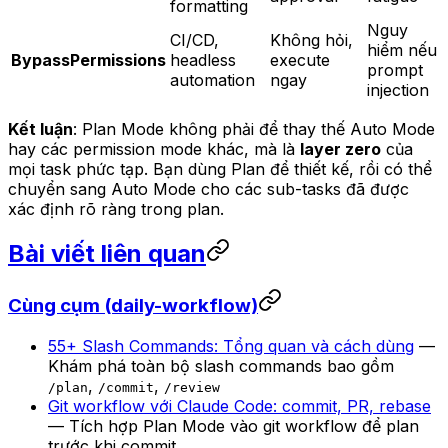
formatting
Nguy
CI/CD,
Không hỏi,
hiểm nếu
BypassPermissions
headless
execute
prompt
automation
ngay
injection
Kết luận
: Plan Mode không phải để thay thế Auto Mode
hay các permission mode khác, mà là
layer zero
của
mọi task phức tạp. Bạn dùng Plan để thiết kế, rồi có thể
chuyển sang Auto Mode cho các sub-tasks đã được
xác định rõ ràng trong plan.
Bài viết liên quan
Cùng cụm (daily-workflow)
55+ Slash Commands: Tổng quan và cách dùng
—
Khám phá toàn bộ slash commands bao gồm
,
,
/plan
/commit
/review
Git workflow với Claude Code: commit, PR, rebase
— Tích hợp Plan Mode vào git workflow để plan
trước khi commit