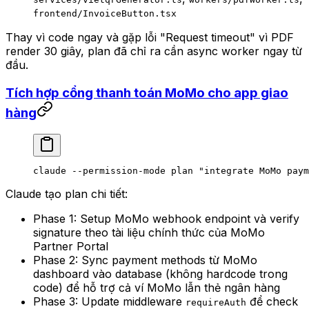
frontend/InvoiceButton.tsx
Thay vì code ngay và gặp lỗi "Request timeout" vì PDF
render 30 giây, plan đã chỉ ra cần async worker ngay từ
đầu.
Tích hợp cổng thanh toán MoMo cho app giao
hàng
claude
 --permission-mode
 plan
 "integrate MoMo paym
Claude tạo plan chi tiết:
Phase 1: Setup MoMo webhook endpoint và verify
signature theo tài liệu chính thức của MoMo
Partner Portal
Phase 2: Sync payment methods từ MoMo
dashboard vào database (không hardcode trong
code) để hỗ trợ cả ví MoMo lẫn thẻ ngân hàng
Phase 3: Update middleware
để check
requireAuth