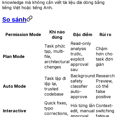
knowledge mà không cần viết tài liệu dài dòng bằng
tiếng Việt hoặc tiếng Anh.
So sánh
Khi nào
Permission Mode
Đặc điểm
Rủi ro
dùng
Read-only
Task phức
analysis
Chậm
tạp, multi-
trước,
hơn cho
Plan Mode
file,
explicit
task đơn
architectural
approval
giản
changes
sau
Background
Research
Task lặp đi
safety
Preview,
lặp lại,
Auto Mode
classifier
có thể
trusted
auto-
false
codebase
approve
positive
Quick fixes,
Hỏi từng lần
Context-
typo
Interactive
edit, manual
switching
corrections,
approval
fatigue