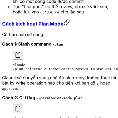
khi có một dòng code được commit
Tạo "blueprint" có thể review, chia sẻ với team,
hoặc lưu vào
cho lần sau
CLAUDE.md
Cách kích hoạt Plan Mode
Có hai cách sử dụng:
Cách 1: Slash command
/plan
claude
/plan
 refactor
 authentication
 system
 to
 use
 JWT
 in
Claude sẽ chuyển sang chế độ plan-only, không thực thi
bất kỳ write operation nào cho đến khi bạn gõ
hoặc
y
.
approve
Cách 2: CLI flag
--permission-mode plan