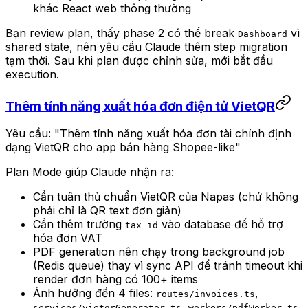
khác React web thông thường
Bạn review plan, thấy phase 2 có thể break
vì
Dashboard
shared state, nên yêu cầu Claude thêm step migration
tạm thời. Sau khi plan được chỉnh sửa, mới bắt đầu
execution.
Thêm tính năng xuất hóa đơn điện tử VietQR
Yêu cầu: "Thêm tính năng xuất hóa đơn tài chính định
dạng VietQR cho app bán hàng Shopee-like"
Plan Mode giúp Claude nhận ra:
Cần tuân thủ chuẩn VietQR của Napas (chứ không
phải chỉ là QR text đơn giản)
Cần thêm trường
vào database để hỗ trợ
tax_id
hóa đơn VAT
PDF generation nên chạy trong background job
(Redis queue) thay vì sync API để tránh timeout khi
render đơn hàng có 100+ items
Ảnh hưởng đến 4 files:
,
routes/invoices.ts
,
,
services/vietqrGenerator.ts
workers/pdfWorker.ts