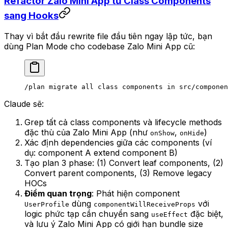
Refactor Zalo Mini App từ Class Components
sang Hooks
Thay vì bắt đầu rewrite file đầu tiên ngay lập tức, bạn
dùng Plan Mode cho codebase Zalo Mini App cũ:
/plan
 migrate
 all
 class
 components
 in
 src/componen
Claude sẽ:
Grep tất cả class components và lifecycle methods
đặc thù của Zalo Mini App (như
,
)
onShow
onHide
Xác định dependencies giữa các components (ví
dụ: component A extend component B)
Tạo plan 3 phase: (1) Convert leaf components, (2)
Convert parent components, (3) Remove legacy
HOCs
Điểm quan trọng
: Phát hiện component
dùng
với
UserProfile
componentWillReceiveProps
logic phức tạp cần chuyển sang
đặc biệt,
useEffect
và lưu ý Zalo Mini App có giới hạn bundle size