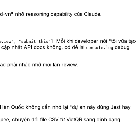
end-vn" nhờ reasoning capability của Claude.
. Mỗi khi developer nói
"tôi vừa tạo
eview", "submit this"]
có cập nhật API docs không, có để lại
debug
console.log
d phải nhắc nhở mỗi lần review.
 Hàn Quốc không cần nhớ lại "dự án này dùng Jest hay
opee, chuyển đổi file CSV từ VietQR sang định dạng