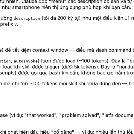
 nhiên, Claude đọc "menu" các description có sẵn và tự q
l như smartphone hiển thị ứng dụng phù hợp khi bạn cần.
 trường
(tối đa 200 ký tự) như một điều kiện
n
description
if
 prefix
.
/
re) để tiết kiệm context window — điều mà slash command
,
) luôn được load (~100 tokens). Đây là "bìa
ption
autoInvoke
load khi skill được trigger (dưới 5k tokens). Đây là "nội d
 scripts) được gọi qua bash khi cần, không bao giờ nằm tr
n mà chỉ tốn ~100 tokens mỗi skill khi chưa dùng đến — h
se (ví dụ: "that worked", "problem solved", "let's documen
e khi phát hiện dấu hiệu "cố gắng" — ví dụ: nhiều lần thử lỗi,