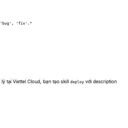
'bug', 'fix'."
ý tại Viettel Cloud, bạn tạo skill
với description
deploy