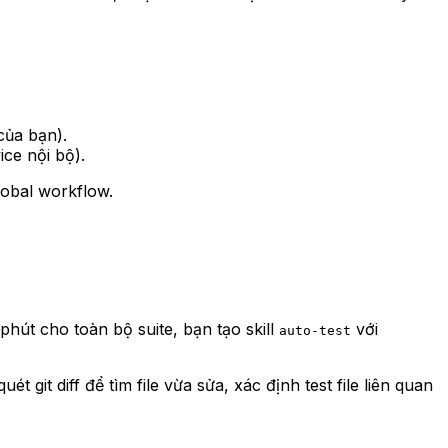
của bạn).
vice nội bộ).
obal workflow.
phút cho toàn bộ suite, bạn tạo skill
với
auto-test
t git diff để tìm file vừa sửa, xác định test file liên quan