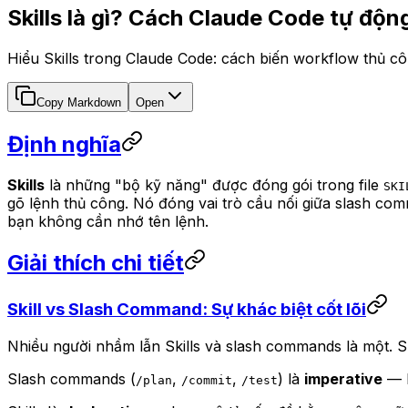
Skills là gì? Cách Claude Code tự độn
Hiểu Skills trong Claude Code: cách biến workflow thủ c
Copy Markdown
Open
Định nghĩa
Skills
là những "bộ kỹ năng" được đóng gói trong file
SKI
gõ lệnh thủ công. Nó đóng vai trò cầu nối giữa slash co
bạn không cần nhớ tên lệnh.
Giải thích chi tiết
Skill vs Slash Command: Sự khác biệt cốt lõi
Nhiều người nhầm lẫn Skills và slash commands là một. S
Slash commands (
,
,
) là
imperative
— b
/plan
/commit
/test