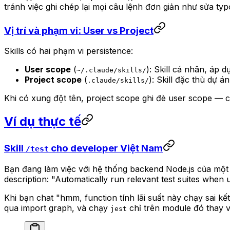
tránh việc ghi chép lại mọi câu lệnh đơn giản như sửa typ
Vị trí và phạm vi: User vs Project
Skills có hai phạm vi persistence:
User scope
(
): Skill cá nhân, áp 
~/.claude/skills/
Project scope
(
): Skill đặc thù dự án
.claude/skills/
Khi có xung đột tên, project scope ghi đè user scope —
Ví dụ thực tế
Skill
cho developer Việt Nam
/test
Bạn đang làm việc với hệ thống backend Node.js của một s
description:
"Automatically run relevant test suites when u
Khi bạn chat
"hmm, function tính lãi suất này chạy sai kế
qua import graph, và chạy
chỉ trên module đó thay vì
jest