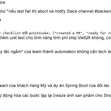
ice
 như "nếu test fail thì abort và notify Slack channel #back
với
r-checklist
autoInvoke: ["created a PR", "ready for r
 thêm unit test cho tính năng tính phí ship VietQR không, 
y tắc ngầm" của team thành automation không cần tech lea
React của khách hàng Mỹ và dự án Spring Boot của đối tác
tự động hóa các bước lặp lại (resize ảnh sản phẩm cho Sh