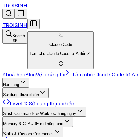
TROISINH
TROISINH
Search
⌘
K
Claude Code
Làm chủ Claude Code từ A đến Z.
Khoá học
Blog
Về chúng tôi
Làm chủ Claude Code từ A 
Nền tảng
Sử dụng thực chiến
Level 1: Sử dụng thực chiến
Slash Commands & Workflow hàng ngày
Memory & CLAUDE.md nâng cao
Skills & Custom Commands