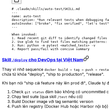
# .claude/skills/auto-test/SKILL.md
---
name
: 
auto-test
description
: 
"Run relevant tests when debugging fa
autoInvoke
: [
"broke"
, 
"fix verified"
, 
"let's test"
---
When invoked
:
1. Read recent git diff to identify changed files
2. Use glob to find test files matching patterns
: 
3. Run
: 
python -m pytest <matched_tests> -v
4. Report pass/fail with concise summary
Skill
cho DevOps tại Việt Nam
/deploy
Thay vì nhớ sequence
docker build → tag → push → resta
chứa từ khóa "deploy", "ship to production", "release".
Khi bạn nói
"ship cái feature này lên prod đi"
, Claude tự 
Check
đảm bảo không có uncommitted 
git status
Chạy test suite (qua skill
nếu có)
/test
Build Docker image với tag semantic version
Push lên registry (Docker Hub hoặc Harbor nội bộ)