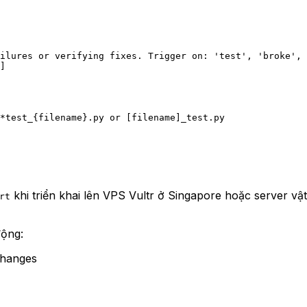
ilures or verifying fixes. Trigger on: 'test', 'broke', 
]
*
test_
{filename}.py
 or [filename]_test.py
khi triển khai lên VPS Vultr ở Singapore hoặc server vật l
rt
động:
changes