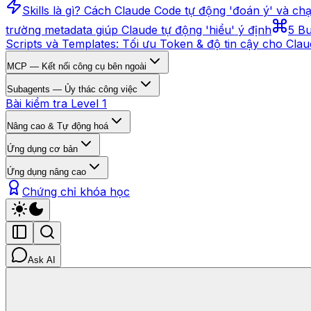
Skills là gì? Cách Claude Code tự động 'đoán ý' và ch
trường metadata giúp Claude tự động 'hiểu' ý định
5 Bu
Scripts và Templates: Tối ưu Token & độ tin cậy cho Cla
MCP — Kết nối công cụ bên ngoài
Subagents — Ủy thác công việc
Bài kiểm tra Level 1
Nâng cao & Tự động hoá
Ứng dụng cơ bản
Ứng dụng nâng cao
Chứng chỉ khóa học
Ask AI