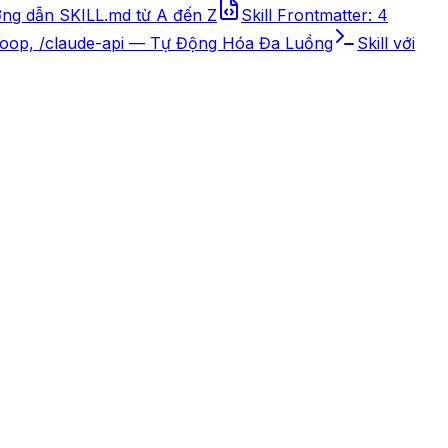
ớng dẫn SKILL.md từ A đến Z
Skill Frontmatter: 4
, /loop, /claude-api — Tự Động Hóa Đa Luồng
Skill với