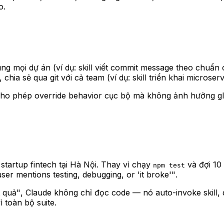
o.
dụng mọi dự án (ví dụ: skill viết commit message theo chuẩn 
, chia sẻ qua git với cả team (ví dụ: skill triển khai microser
 cho phép override behavior cục bộ mà không ảnh hưởng gl
tartup fintech tại Hà Nội. Thay vì chạy
và đợi 10 
npm test
ser mentions testing, debugging, or 'it broke'"
.
t quả"
, Claude không chỉ đọc code — nó auto-invoke skill, qué
 toàn bộ suite.