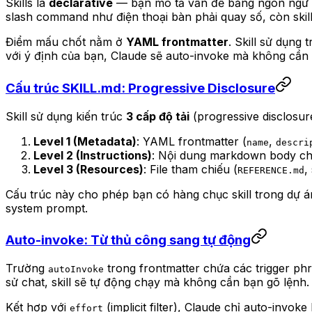
Skills là
declarative
— bạn mô tả vấn đề bằng ngôn ngữ tự
slash command như điện thoại bàn phải quay số, còn skil
Điểm mấu chốt nằm ở
YAML frontmatter
. Skill sử dụng
với ý định của bạn, Claude sẽ auto-invoke mà không cần
Cấu trúc SKILL.md: Progressive Disclosure
Skill sử dụng kiến trúc
3 cấp độ tải
(progressive disclosu
Level 1 (Metadata)
: YAML frontmatter (
,
name
descri
Level 2 (Instructions)
: Nội dung markdown body chỉ 
Level 3 (Resources)
: File tham chiếu (
,
REFERENCE.md
Cấu trúc này cho phép bạn có hàng chục skill trong dự á
system prompt.
Auto-invoke: Từ thủ công sang tự động
Trường
trong frontmatter chứa các trigger phra
autoInvoke
sử chat, skill sẽ tự động chạy mà không cần bạn gõ lệnh.
Kết hợp với
(implicit filter), Claude chỉ auto-invok
effort