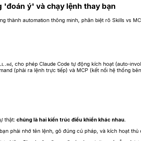
g 'đoán ý' và chạy lệnh thay bạn
ông thành automation thông minh, phân biệt rõ Skills vs 
, cho phép Claude Code tự động kích hoạt (auto-invok
LL.md
mmand (phải ra lệnh trực tiếp) và MCP (kết nối hệ thống b
ự thật:
chúng là hai kiến trúc điều khiển khác nhau
.
ạn phải nhớ tên lệnh, gõ đúng cú pháp, và kích hoạt thủ c