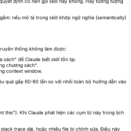
uyết định có nên gọi skill hay không. Hãy tưởng tượng
gầm: nếu mô tả trong skill khớp ngữ nghĩa (semantically)
 truyền thống không làm được:
 sách" để Claude biết skill tồn tại.
ung chương sách".
ong context window.
iệu quả gấp 60-80 lần so với nhồi toàn bộ hướng dẫn vào
t this"). Khi Claude phát hiện các cụm từ này trong lịch
 stack trace dài, hoặc nhiều file bị chỉnh sửa. Điều này