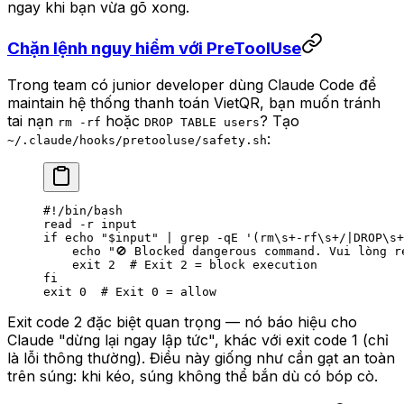
ngay khi bạn vừa gõ xong.
Chặn lệnh nguy hiểm với PreToolUse
Trong team có junior developer dùng Claude Code để
maintain hệ thống thanh toán VietQR, bạn muốn tránh
tai nạn
hoặc
? Tạo
rm -rf
DROP TABLE users
:
~/.claude/hooks/pretooluse/safety.sh
#!/bin/bash
read
 -r
 input
if
 echo
 "
$input
"
 |
 grep
 -qE
 '(rm\s+-rf\s+/|DROP\s+
    echo
 "🚫 Blocked dangerous command. Vui lòng r
    exit
 2
  # Exit 2 = block execution
fi
exit
 0
  # Exit 0 = allow
Exit code 2 đặc biệt quan trọng — nó báo hiệu cho
Claude "dừng lại ngay lập tức", khác với exit code 1 (chỉ
là lỗi thông thường). Điều này giống như cần gạt an toàn
trên súng: khi kéo, súng không thể bắn dù có bóp cò.