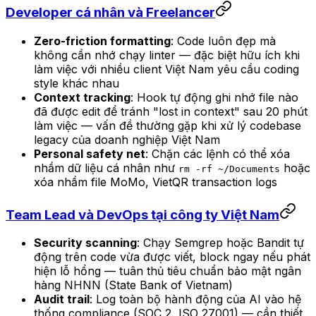
Developer cá nhân và Freelancer
Zero-friction formatting
: Code luôn đẹp mà
không cần nhớ chạy linter — đặc biệt hữu ích khi
làm việc với nhiều client Việt Nam yêu cầu coding
style khác nhau
Context tracking
: Hook tự động ghi nhớ file nào
đã được edit để tránh "lost in context" sau 20 phút
làm việc — vấn đề thường gặp khi xử lý codebase
legacy của doanh nghiệp Việt Nam
Personal safety net
: Chặn các lệnh có thể xóa
nhầm dữ liệu cá nhân như
hoặc
rm -rf ~/Documents
xóa nhầm file MoMo, VietQR transaction logs
Team Lead và DevOps tại công ty Việt Nam
Security scanning
: Chạy Semgrep hoặc Bandit tự
động trên code vừa được viết, block ngay nếu phát
hiện lỗ hổng — tuân thủ tiêu chuẩn bảo mật ngân
hàng NHNN (State Bank of Vietnam)
Audit trail
: Log toàn bộ hành động của AI vào hệ
thống compliance (SOC 2, ISO 27001) — cần thiết