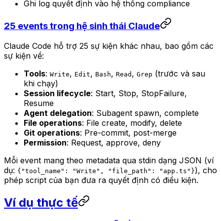
Ghi log quyết định vào hệ thống compliance
25 events trong hệ sinh thái Claude
Claude Code hỗ trợ 25 sự kiện khác nhau, bao gồm các
sự kiện về:
Tools
:
,
,
,
,
(trước và sau
Write
Edit
Bash
Read
Grep
khi chạy)
Session lifecycle
: Start, Stop, StopFailure,
Resume
Agent delegation
: Subagent spawn, complete
File operations
: File create, modify, delete
Git operations
: Pre-commit, post-merge
Permission
: Request, approve, deny
Mỗi event mang theo metadata qua stdin dạng JSON (ví
dụ:
), cho
{"tool_name": "Write", "file_path": "app.ts"}
phép script của bạn đưa ra quyết định có điều kiện.
Ví dụ thực tế