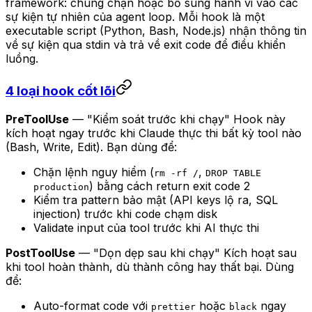
framework: chúng chặn hoặc bổ sung hành vi vào các
sự kiện tự nhiên của agent loop. Mỗi hook là một
executable script (Python, Bash, Node.js) nhận thông tin
về sự kiện qua stdin và trả về exit code để điều khiển
luồng.
4 loại hook cốt lõi
PreToolUse
— "Kiểm soát trước khi chạy" Hook này
kích hoạt ngay trước khi Claude thực thi bất kỳ tool nào
(Bash, Write, Edit). Bạn dùng để:
Chặn lệnh nguy hiểm (
,
rm -rf /
DROP TABLE
) bằng cách return exit code 2
production
Kiểm tra pattern bảo mật (API keys lộ ra, SQL
injection) trước khi code chạm disk
Validate input của tool trước khi AI thực thi
PostToolUse
— "Dọn dẹp sau khi chạy" Kích hoạt sau
khi tool hoàn thành, dù thành công hay thất bại. Dùng
để:
Auto-format code với
hoặc
ngay
prettier
black