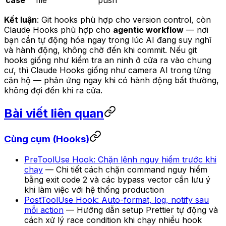
Kết luận
: Git hooks phù hợp cho version control, còn
Claude Hooks phù hợp cho
agentic workflow
— nơi
bạn cần tự động hóa ngay trong lúc AI đang suy nghĩ
và hành động, không chờ đến khi commit. Nếu git
hooks giống như kiểm tra an ninh ở cửa ra vào chung
cư, thì Claude Hooks giống như camera AI trong từng
căn hộ — phản ứng ngay khi có hành động bất thường,
không đợi đến khi ra cửa.
Bài viết liên quan
Cùng cụm (Hooks)
PreToolUse Hook: Chặn lệnh nguy hiểm trước khi
chạy
— Chi tiết cách chặn command nguy hiểm
bằng exit code 2 và các bypass vector cần lưu ý
khi làm việc với hệ thống production
PostToolUse Hook: Auto-format, log, notify sau
mỗi action
— Hướng dẫn setup Prettier tự động và
cách xử lý race condition khi chạy nhiều hook