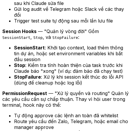
sau khi Claude sửa file
Gửi log audit về Telegram hoặc Slack về các thay
đổi
Trigger test suite tự động sau mỗi lần lưu file
Session Hooks
— "Quản lý vòng đời" Gồm
,
, và
:
SessionStart
Stop
StopFailure
SessionStart
: Khởi tạo context, load thêm thông
tin dự án, hoặc set environment variables khi bắt
đầu session
Stop
: Kiểm tra tính hoàn thiện của task trước khi
Claude báo "xong" (ví dụ: đảm bảo đã chạy test)
StopFailure
: Xử lý khi session kết thúc do lỗi API
(dùng để cleanup hoặc log lỗi)
PermissionRequest
— "Xử lý quyền và routing" Quản lý
các yêu cầu cần sự chấp thuận. Thay vì hỏi user trong
terminal, hook này có thể:
Tự động approve các lệnh an toàn đã whitelist
Route yêu cầu đến Zalo, Telegram, hoặc email cho
manager approve