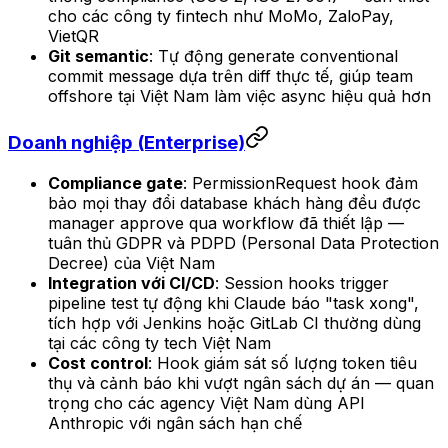
cho các công ty fintech như MoMo, ZaloPay,
VietQR
Git semantic
: Tự động generate conventional
commit message dựa trên diff thực tế, giúp team
offshore tại Việt Nam làm việc async hiệu quả hơn
Doanh nghiệp (Enterprise)
Compliance gate
: PermissionRequest hook đảm
bảo mọi thay đổi database khách hàng đều được
manager approve qua workflow đã thiết lập —
tuân thủ GDPR và PDPD (Personal Data Protection
Decree) của Việt Nam
Integration với CI/CD
: Session hooks trigger
pipeline test tự động khi Claude báo "task xong",
tích hợp với Jenkins hoặc GitLab CI thường dùng
tại các công ty tech Việt Nam
Cost control
: Hook giám sát số lượng token tiêu
thụ và cảnh báo khi vượt ngân sách dự án — quan
trọng cho các agency Việt Nam dùng API
Anthropic với ngân sách hạn chế