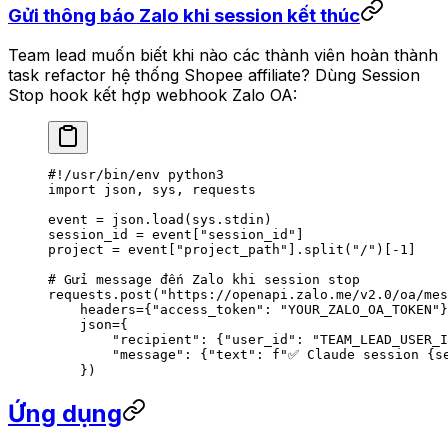
Gửi thông báo Zalo khi session kết thúc
Team lead muốn biết khi nào các thành viên hoàn thành
task refactor hệ thống Shopee affiliate? Dùng Session
Stop hook kết hợp webhook Zalo OA:
#!/usr/bin/env python3
import
 json, sys, requests
event 
=
 json.load(sys.stdin)
session_id 
=
 event[
"session_id"
]
project 
=
 event[
"project_path"
].split(
"/"
)[
-
1
]
# Gửi message đến Zalo khi session stop
requests.post(
"https://openapi.zalo.me/v2.0/oa/mes
    headers
=
{
"access_token"
: 
"YOUR_ZALO_OA_TOKEN"
}
    json
=
{
        "recipient"
: {
"user_id"
: 
"TEAM_LEAD_USER_I
        "message"
: {
"text"
: 
f
"✅ Claude session 
{
s
    })
Ứng dụng