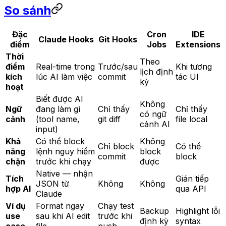
So sánh
Đặc
Cron
IDE
Claude Hooks
Git Hooks
điểm
Jobs
Extensions
Thời
Theo
điểm
Real-time trong
Trước/sau
Khi tương
lịch định
kích
lúc AI làm việc
commit
tác UI
kỳ
hoạt
Biết được AI
Không
Ngữ
đang làm gì
Chỉ thấy
Chỉ thấy
có ngữ
cảnh
(tool name,
git diff
file local
cảnh AI
input)
Khả
Có thể block
Không
Chỉ block
Có thể
năng
lệnh nguy hiểm
block
commit
block
chặn
trước khi chạy
được
Native — nhận
Tích
Gián tiếp
JSON từ
Không
Không
hợp AI
qua API
Claude
Ví dụ
Format ngay
Chạy test
Backup
Highlight lỗi
use
sau khi AI edit
trước khi
định kỳ
syntax
case
file
push