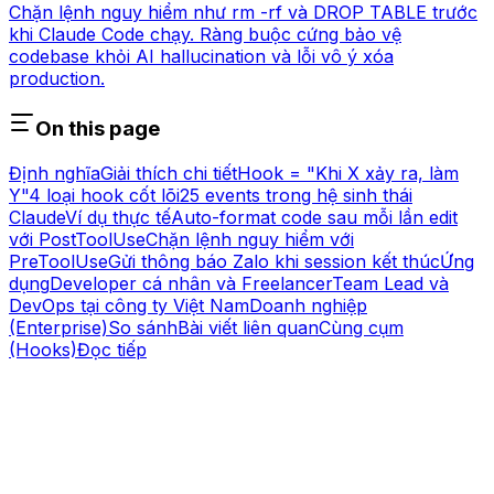
Chặn lệnh nguy hiểm như rm -rf và DROP TABLE trước
khi Claude Code chạy. Ràng buộc cứng bảo vệ
codebase khỏi AI hallucination và lỗi vô ý xóa
production.
On this page
Định nghĩa
Giải thích chi tiết
Hook = "Khi X xảy ra, làm
Y"
4 loại hook cốt lõi
25 events trong hệ sinh thái
Claude
Ví dụ thực tế
Auto-format code sau mỗi lần edit
với PostToolUse
Chặn lệnh nguy hiểm với
PreToolUse
Gửi thông báo Zalo khi session kết thúc
Ứng
dụng
Developer cá nhân và Freelancer
Team Lead và
DevOps tại công ty Việt Nam
Doanh nghiệp
(Enterprise)
So sánh
Bài viết liên quan
Cùng cụm
(Hooks)
Đọc tiếp