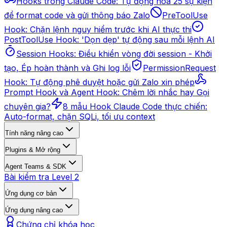
Hooks trong Claude Code: Tự động hóa 25 sự kiện
để format code và gửi thông báo Zalo
PreToolUse
Hook: Chặn lệnh nguy hiểm trước khi AI thực thi
PostToolUse Hook: 'Dọn dẹp' tự động sau mỗi lệnh AI
Session Hooks: Điều khiển vòng đời session - Khởi
tạo, Ép hoàn thành và Ghi log lỗi
PermissionRequest
Hook: Tự động phê duyệt hoặc gửi Zalo xin phép
Prompt Hook và Agent Hook: Chêm lời nhắc hay Gọi
chuyên gia?
8 mẫu Hook Claude Code thực chiến:
Auto-format, chặn SQLi, tối ưu context
Tính năng nâng cao
Plugins & Mở rộng
Agent Teams & SDK
Bài kiểm tra Level 2
Ứng dụng cơ bản
Ứng dụng nâng cao
Chứng chỉ khóa học