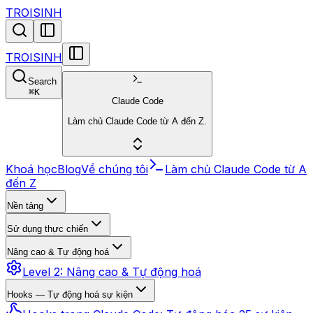
TROISINH
TROISINH
Search
⌘
K
Claude Code
Làm chủ Claude Code từ A đến Z.
Khoá học
Blog
Về chúng tôi
Làm chủ Claude Code từ A
đến Z
Nền tảng
Sử dụng thực chiến
Nâng cao & Tự động hoá
Level 2: Nâng cao & Tự động hoá
Hooks — Tự động hoá sự kiện