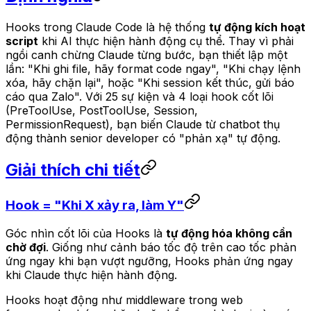
Hooks trong Claude Code là hệ thống
tự động kích hoạt
script
khi AI thực hiện hành động cụ thể. Thay vì phải
ngồi canh chừng Claude từng bước, bạn thiết lập một
lần: "Khi ghi file, hãy format code ngay", "Khi chạy lệnh
xóa, hãy chặn lại", hoặc "Khi session kết thúc, gửi báo
cáo qua Zalo". Với 25 sự kiện và 4 loại hook cốt lõi
(PreToolUse, PostToolUse, Session,
PermissionRequest), bạn biến Claude từ chatbot thụ
động thành senior developer có "phản xạ" tự động.
Giải thích chi tiết
Hook = "Khi X xảy ra, làm Y"
Góc nhìn cốt lõi của Hooks là
tự động hóa không cần
chờ đợi
. Giống như cảnh báo tốc độ trên cao tốc phản
ứng ngay khi bạn vượt ngưỡng, Hooks phản ứng ngay
khi Claude thực hiện hành động.
Hooks hoạt động như middleware trong web