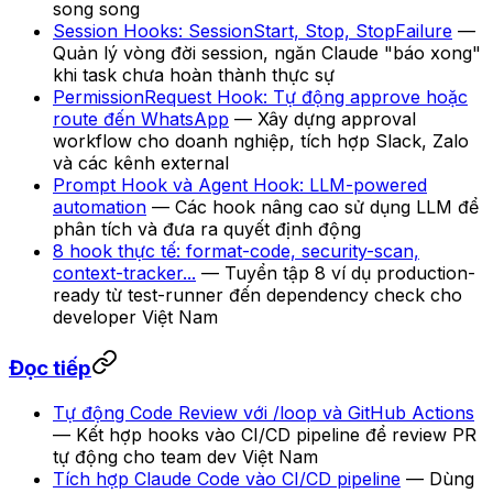
song song
Session Hooks: SessionStart, Stop, StopFailure
—
Quản lý vòng đời session, ngăn Claude "báo xong"
khi task chưa hoàn thành thực sự
PermissionRequest Hook: Tự động approve hoặc
route đến WhatsApp
— Xây dựng approval
workflow cho doanh nghiệp, tích hợp Slack, Zalo
và các kênh external
Prompt Hook và Agent Hook: LLM-powered
automation
— Các hook nâng cao sử dụng LLM để
phân tích và đưa ra quyết định động
8 hook thực tế: format-code, security-scan,
context-tracker...
— Tuyển tập 8 ví dụ production-
ready từ test-runner đến dependency check cho
developer Việt Nam
Đọc tiếp
Tự động Code Review với /loop và GitHub Actions
— Kết hợp hooks vào CI/CD pipeline để review PR
tự động cho team dev Việt Nam
Tích hợp Claude Code vào CI/CD pipeline
— Dùng