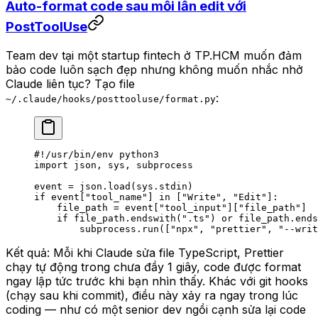
Auto-format code sau mỗi lần edit với
PostToolUse
Team dev tại một startup fintech ở TP.HCM muốn đảm
bảo code luôn sạch đẹp nhưng không muốn nhắc nhở
Claude liên tục? Tạo file
:
~/.claude/hooks/posttooluse/format.py
#!/usr/bin/env python3
import
 json, sys, subprocess
event 
=
 json.load(sys.stdin)
if
 event[
"tool_name"
] 
in
 [
"Write"
, 
"Edit"
]:
    file_path 
=
 event[
"tool_input"
][
"file_path"
]
    if
 file_path.endswith(
".ts"
) 
or
 file_path.ends
        subprocess.run([
"npx"
, 
"prettier"
, 
"--writ
Kết quả: Mỗi khi Claude sửa file TypeScript, Prettier
chạy tự động trong chưa đầy 1 giây, code được format
ngay lập tức trước khi bạn nhìn thấy. Khác với git hooks
(chạy sau khi commit), điều này xảy ra ngay trong lúc
coding — như có một senior dev ngồi cạnh sửa lại code