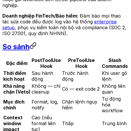
nghiệp.
Doanh nghiệp FinTech/Bảo hiểm:
Đảm bảo mọi thao
tác sửa code đều được log vào hệ thống
enterprise
setup
, phục vụ kiểm toán nội bộ và compliance (SOC 2,
ISO 27001, quy định NHNN).
So sánh
PostToolUse
PreToolUse
Slash
Đặc điểm
Hook
Hook
Commands
Thời điểm
Sau hành
Trước hành
Khi user gõ
kích hoạt
động
động
lệnh
Khả năng
Không — chỉ
Không liên
Có — exit code 2
chặn (Veto)
cleanup
quan
Tự động
Mục đích
Format, log,
Chặn lệnh nguy
hóa
chính
notify
hiểm
workflow
Context
Cao (nếu
window
format liên
Thấp
Trung bình
impact
tục)