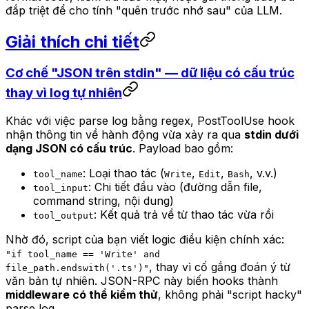
đắp triệt để cho tính "quên trước nhớ sau" của LLM.
Giải thích chi tiết
Cơ chế "JSON trên stdin" — dữ liệu có cấu trúc
thay vì log tự nhiên
Khác với việc parse log bằng regex, PostToolUse hook
nhận thông tin về hành động vừa xảy ra qua
stdin dưới
dạng JSON có cấu trúc
. Payload bao gồm:
: Loại thao tác (
,
,
, v.v.)
tool_name
Write
Edit
Bash
: Chi tiết đầu vào (đường dẫn file,
tool_input
command string, nội dung)
: Kết quả trả về từ thao tác vừa rồi
tool_output
Nhờ đó, script của bạn viết logic điều kiện chính xác:
"if tool_name == 'Write' and
, thay vì cố gắng đoán ý từ
file_path.endswith('.ts')"
văn bản tự nhiên. JSON-RPC này biến hooks thành
middleware có thể kiểm thử
, không phải "script hacky"
parse log.