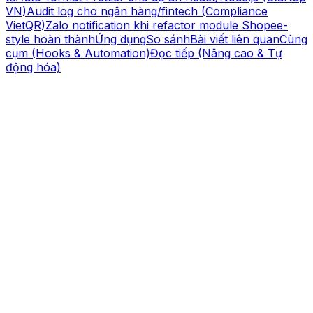
VN)
Audit log cho ngân hàng/fintech (Compliance
VietQR)
Zalo notification khi refactor module Shopee-
style hoàn thành
Ứng dụng
So sánh
Bài viết liên quan
Cùng
cụm (Hooks & Automation)
Đọc tiếp (Nâng cao & Tự
động hóa)