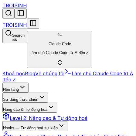
TROISINH
TROISINH
Search
⌘
K
Claude Code
Làm chủ Claude Code từ A đến Z.
Khoá học
Blog
Về chúng tôi
Làm chủ Claude Code từ A
đến Z
Nền tảng
Sử dụng thực chiến
Nâng cao & Tự động hoá
Level 2: Nâng cao & Tự động hoá
Hooks — Tự động hoá sự kiện