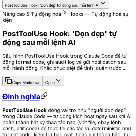
PostToolUse Hook: 'Dọn dẹp' tự động sau mỗi lệnh AI
Nâng cao & Tự động hoá
Hooks — Tự động hoá sự
kiện
PostToolUse Hook: 'Dọn dẹp' tự
động sau mỗi lệnh AI
Cấu hình PostToolUse Hook trong Claude Code để tự
động format code, ghi audit log và gửi notification sau
mỗi hành động. Khắc phục triệt để tính 'quên trước...
Copy Markdown
Open
Định nghĩa
PostToolUse Hook
đóng vai trò như "người dọn dẹp"
trong Claude Code — tự động kích hoạt ngay sau khi AI
hoàn thành bất kỳ thao tác nào (viết file, chạy lệnh
bash, edit code) để thực thi các tác vụ deterministic như
format code, kiểm tra bảo mật, hoặc gửi thông báo, bù