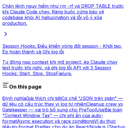
Chặn lệnh nguy hiểm như rm -rf và DROP TABLE trước
khi Claude Code chạy. Ràng buộc cứng bảo vệ
codebase khỏi AI hallucination và lỗi vô ý xóa
production.
Session Hooks: Điều khiển vòng đời session - Khởi tạo,
Ép hoàn thành và Ghi log lỗi
Tự động nạp context khi mở project, ép Claude chạy
test trước khi nghỉ, và ghi log lỗi API với 3 Session
Hooks: Start, Stop, StopFailure.
On this page
Định nghĩa
Giải thích chi tiết
Cơ chế "JSON trên stdin" —
dữ liệu có cấu trúc thay vì log tự nhiên
Cleanup crew vs
Gatekeeper — vai trò bổ sung cho PreToolUse
Bài toán
"Context Window Tax" — chi phí ẩn của auto-
format
Async execution và race conditions
Ví dụ thực
tế
Auto-format Prettier cho dự án React/Node.js (Startup