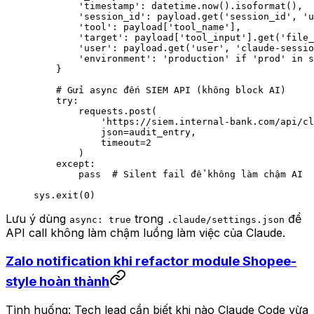
        'timestamp'
: datetime.now().isoformat(),
        'session_id'
: payload.get(
'session_id'
, 
'u
        'tool'
: payload[
'tool_name'
],
        'target'
: payload[
'tool_input'
].get(
'file_
        'user'
: payload.get(
'user'
, 
'claude-sessio
        'environment'
: 
'production'
 if
 'prod'
 in
 s
    }
    # Gửi async đến SIEM API (không block AI)
    try
:
        requests.post(
            'https://siem.internal-bank.com/api/cl
            json
=
audit_entry,
            timeout
=
2
        )
    except
:
        pass
  # Silent fail để không làm chậm AI
sys.exit(
0
)
Lưu ý dùng
trong
để
async: true
.claude/settings.json
API call không làm chậm luồng làm việc của Claude.
Zalo notification khi refactor module Shopee-
style hoàn thành
Tình huống: Tech lead cần biết khi nào Claude Code vừa