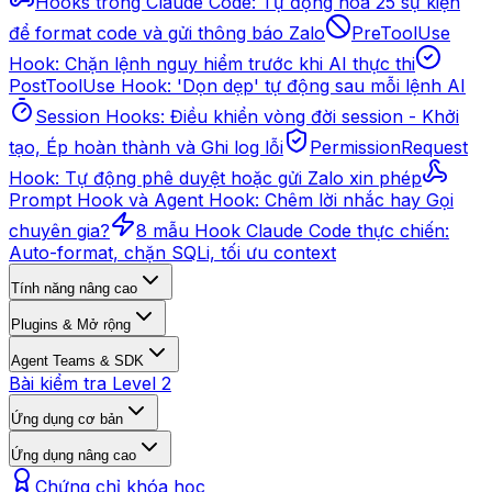
Hooks trong Claude Code: Tự động hóa 25 sự kiện
để format code và gửi thông báo Zalo
PreToolUse
Hook: Chặn lệnh nguy hiểm trước khi AI thực thi
PostToolUse Hook: 'Dọn dẹp' tự động sau mỗi lệnh AI
Session Hooks: Điều khiển vòng đời session - Khởi
tạo, Ép hoàn thành và Ghi log lỗi
PermissionRequest
Hook: Tự động phê duyệt hoặc gửi Zalo xin phép
Prompt Hook và Agent Hook: Chêm lời nhắc hay Gọi
chuyên gia?
8 mẫu Hook Claude Code thực chiến:
Auto-format, chặn SQLi, tối ưu context
Tính năng nâng cao
Plugins & Mở rộng
Agent Teams & SDK
Bài kiểm tra Level 2
Ứng dụng cơ bản
Ứng dụng nâng cao
Chứng chỉ khóa học