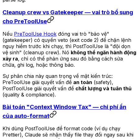
Cleanup crew vs Gatekeeper — vai trò bổ sung
cho PreToolUse
Nếu
PreToolUse Hook
đóng vai trò "bảo vệ"
(gatekeeper) có quyền veto (exit code 2) để chặn lệnh
nguy hiểm trước khi chạy, thì PostToolUse là "đội dọn
vệ sinh" (cleanup crew). Nó
không thể ngăn hành động
xảy ra
, chỉ có thể phản ứng sau đó bằng cách sửa
chữa, ghi log, hoặc thông báo.
Sự phân chia này quan trọng về mặt kiến trúc:
PreToolUse giải quyết vấn đề
an toàn
(safety),
PostToolUse giải quyết vấn đề
chất lượng và tuân thủ
(quality & compliance).
Bài toán "Context Window Tax" — chi phí ẩn
của auto-format
Khi dùng PostToolUse để format code (ví dụ chạy
Prettier), Claude sẽ nhận thấy file thay đổi ngay sau khi