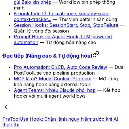
gửi Zalo xin phép
— Workflow xin phép thông
minh
8 hook thực tế: format-code, security-scan,
context-tracker...
— Thư viện pattern sẵn dùng
Session Hooks: SessionStart, Stop, StopFailure
—
Quản lý vòng đời session
Prompt Hook và Agent Hook: LLM-powered
automation
— Tự động hóa nâng cao
Đọc tiếp (Nâng cao & Tự động hóa)
Pro Automation: CI/CD, Auto Code Review
— Đưa
PostToolUse vào pipeline production
MCP là gì? Model Context Protocol
— Mở rộng
khả năng hook bằng external tools
Agent Teams: Nhiều Claude phối hợp
— Kết hợp
hooks với multi-agent workflows
PreToolUse Hook: Chặn lệnh nguy hiểm trước khi AI
thực thi