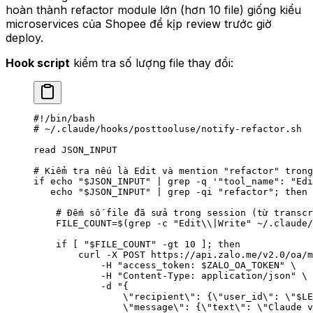
hoàn thành refactor module lớn (hơn 10 file) giống kiểu
microservices của Shopee để kịp review trước giờ
deploy.
Hook script
kiểm tra số lượng file thay đổi:
#!/bin/bash
# ~/.claude/hooks/posttooluse/notify-refactor.sh
read
 JSON_INPUT
# Kiểm tra nếu là Edit và mention "refactor" trong
if
 echo
 "
$JSON_INPUT
"
 |
 grep
 -q
 '"tool_name": "Edi
   echo
 "
$JSON_INPUT
"
 |
 grep
 -qi
 "refactor"
; 
then
    # Đếm số file đã sửa trong session (từ transcr
    FILE_COUNT
=
$(
grep
 -c
 "Edit
\\
|Write"
 ~/.claude/
    if
 [ 
"
$FILE_COUNT
"
 -gt
 10
 ]; 
then
        curl
 -X
 POST
 https://api.zalo.me/v2.0/oa/m
            -H
 "access_token: 
$ZALO_OA_TOKEN
"
 \
            -H
 "Content-Type: application/json"
 \
            -d
 "{
                \"
recipient
\"
: {
\"
user_id
\"
: 
\"
$LE
                \"
message
\"
: {
\"
text
\"
: 
\"
Claude v