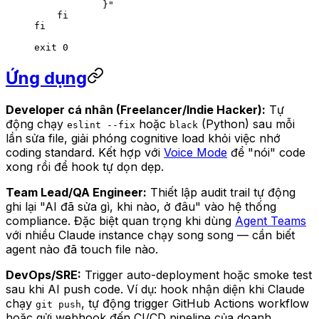
            }"
    fi
fi
exit
 0
Ứng dụng
Developer cá nhân (Freelancer/Indie Hacker):
Tự
động chạy
hoặc
(Python) sau mỗi
eslint --fix
black
lần sửa file, giải phóng cognitive load khỏi việc nhớ
coding standard. Kết hợp với
Voice Mode
để "nói" code
xong rồi để hook tự dọn dẹp.
Team Lead/QA Engineer:
Thiết lập audit trail tự động
ghi lại "AI đã sửa gì, khi nào, ở đâu" vào hệ thống
compliance. Đặc biệt quan trọng khi dùng
Agent Teams
với nhiều Claude instance chạy song song — cần biết
agent nào đã touch file nào.
DevOps/SRE:
Trigger auto-deployment hoặc smoke test
sau khi AI push code. Ví dụ: hook nhận diện khi Claude
chạy
, tự động trigger GitHub Actions workflow
git push
hoặc gửi webhook đến CI/CD pipeline của doanh