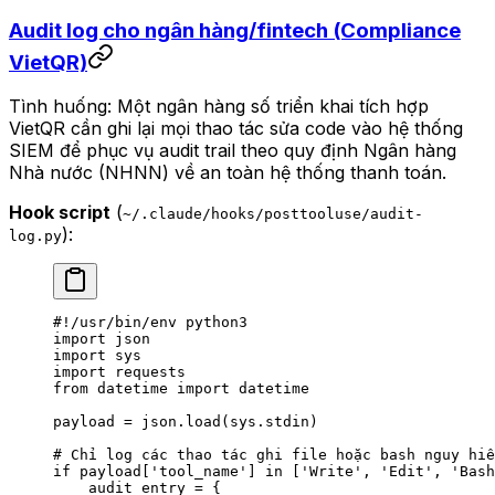
Audit log cho ngân hàng/fintech (Compliance
VietQR)
Tình huống: Một ngân hàng số triển khai tích hợp
VietQR cần ghi lại mọi thao tác sửa code vào hệ thống
SIEM để phục vụ audit trail theo quy định Ngân hàng
Nhà nước (NHNN) về an toàn hệ thống thanh toán.
Hook script
(
~/.claude/hooks/posttooluse/audit-
):
log.py
#!/usr/bin/env python3
import
 json
import
 sys
import
 requests
from
 datetime 
import
 datetime
payload 
=
 json.load(sys.stdin)
# Chỉ log các thao tác ghi file hoặc bash nguy hiể
if
 payload[
'tool_name'
] 
in
 [
'Write'
, 
'Edit'
, 
'Bash
    audit_entry 
=
 {