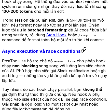
hook chạy xong. Hệ thống đưa vào context window một
system reminder ghi nhận thay đổi này, tiêu tốn khoảng
100-200 tokens
cho mỗi lần edit.
Trong session dài 50 lần edit, đây là 5k-10k tokens "vô
ích" nếu format ngay lập tức sau mỗi lần sửa. Chiến
lược tối ưu là
batched formatting
: để AI code "bừa bãi"
trong session, rồi dùng
Stop Hook
hoặc
/simplify
command để format toàn bộ một lần trước khi commit.
Async execution và race conditions
PostToolUse hỗ trợ chế độ
cho phép hook
async: true
chạy
non-blocking
song song với luồng làm việc chính
của AI. Phù hợp cho việc gửi Slack notification hoặc ghi
audit log — những tác vụ không cần kết quả trả về ngay
lập tức.
Tuy nhiên, do các hook chạy parallel, bạn
không thể
giả định thứ tự thực thi giữa chúng. Nếu hook A phụ
thuộc vào side effect của hook B, sẽ gặp race condition.
Giải pháp là gộp logic vào một script duy nhất hoặc
dùng file lock/timestamp để đồng bộ.