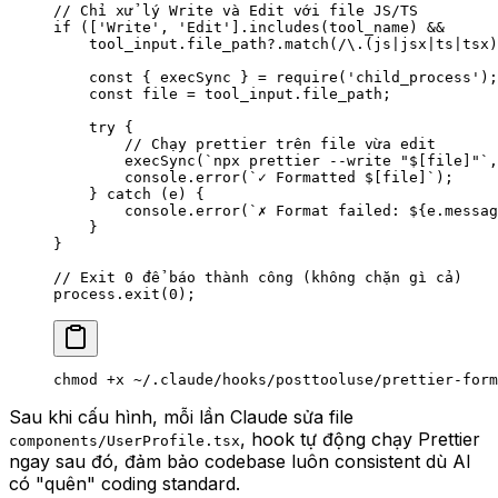
// Chỉ xử lý Write và Edit với file JS/TS
if
 ([
'Write'
, 
'Edit'
].
includes
(tool_name) 
&&
    tool_input.file_path?.
match
(
/
\.
(js
|
jsx
|
ts
|
tsx)
    const
 { 
execSync
 } 
=
 require
(
'child_process'
);
    const
 file
 =
 tool_input.file_path;
    try
 {
        // Chạy prettier trên file vừa edit
        execSync
(
`npx prettier --write "$[file]"`
,
        console.
error
(
`✓ Formatted $[file]`
);
    } 
catch
 (e) {
        console.
error
(
`✗ Format failed: ${
e
.
messag
    }
}
// Exit 0 để báo thành công (không chặn gì cả)
process.
exit
(
0
);
chmod
 +x
 ~/.claude/hooks/posttooluse/prettier-form
Sau khi cấu hình, mỗi lần Claude sửa file
, hook tự động chạy Prettier
components/UserProfile.tsx
ngay sau đó, đảm bảo codebase luôn consistent dù AI
có "quên" coding standard.