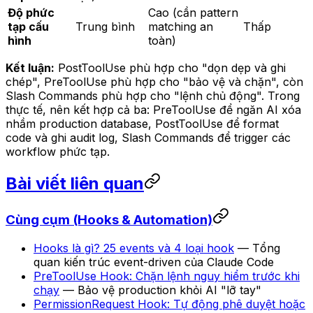
Độ phức
Cao (cần pattern
tạp cấu
Trung bình
matching an
Thấp
hình
toàn)
Kết luận:
PostToolUse phù hợp cho "dọn dẹp và ghi
chép", PreToolUse phù hợp cho "bảo vệ và chặn", còn
Slash Commands phù hợp cho "lệnh chủ động". Trong
thực tế, nên kết hợp cả ba: PreToolUse để ngăn AI xóa
nhầm production database, PostToolUse để format
code và ghi audit log, Slash Commands để trigger các
workflow phức tạp.
Bài viết liên quan
Cùng cụm (Hooks & Automation)
Hooks là gì? 25 events và 4 loại hook
— Tổng
quan kiến trúc event-driven của Claude Code
PreToolUse Hook: Chặn lệnh nguy hiểm trước khi
chạy
— Bảo vệ production khỏi AI "lỡ tay"
PermissionRequest Hook: Tự động phê duyệt hoặc