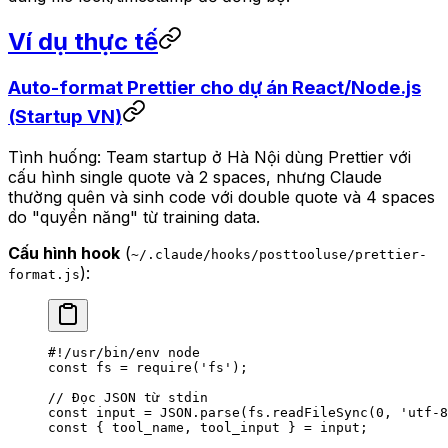
Ví dụ thực tế
Auto-format Prettier cho dự án React/Node.js
(Startup VN)
Tình huống: Team startup ở Hà Nội dùng Prettier với
cấu hình single quote và 2 spaces, nhưng Claude
thường quên và sinh code với double quote và 4 spaces
do "quyền năng" từ training data.
Cấu hình hook
(
~/.claude/hooks/posttooluse/prettier-
):
format.js
#!/usr/bin/env node
const
 fs
 =
 require
(
'fs'
);
// Đọc JSON từ stdin
const
 input
 =
 JSON
.
parse
(fs.
readFileSync
(
0
, 
'utf-8
const
 { 
tool_name
, 
tool_input
 } 
=
 input;