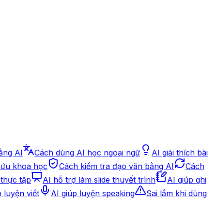
bằng AI
Cách dùng AI học ngoại ngữ
AI giải thích bài
 cứu khoa học
Cách kiểm tra đạo văn bằng AI
Cách
 thực tập
AI hỗ trợ làm slide thuyết trình
AI giúp ghi
p luyện viết
AI giúp luyện speaking
Sai lầm khi dùng