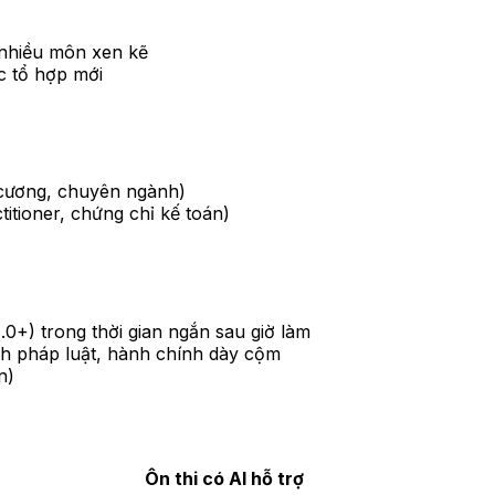
n nhiều môn xen kẽ
ặc tổ hợp mới
i cương, chuyên ngành)
tioner, chứng chỉ kế toán)
0+) trong thời gian ngắn sau giờ làm
ành pháp luật, hành chính dày cộm
n)
Ôn thi có AI hỗ trợ