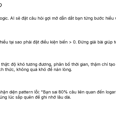
logic. AI sẽ đặt câu hỏi gợi mở dẫn dắt bạn từng bước hiể
 tại sao phải đặt điều kiện biến > 0. Đừng giải bài giúp tôi
thật: độ khó tương đương, phân bố thời gian, thậm chí tạo á
ch thức, không quá khó để nản lòng.
nhận diện pattern lỗi: "Bạn sai 80% câu liên quan đến loga
đúng lúc sắp quên để ghi nhớ lâu dài.