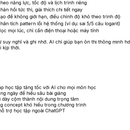
heo năng lực, tốc độ và lịch trình riêng
hản hồi tức thì, giải thích chi tiết ngay
ạo đề không giới hạn, điều chỉnh độ khó theo trình độ
hân tích pattern lỗi hệ thống (ví dụ: sai 5/5 câu logarit)
ọc mọi lúc, chỉ cần điện thoại hoặc máy tính
ự suy nghĩ và ghi nhớ. AI chỉ giúp bạn ôn thi thông minh h
 kịp thời.
 học tập tăng tốc với AI cho mọi môn học
ng ngày để hiểu sâu bài giảng
thi dày cộm thành nội dung trọng tâm
ng concept khó hiểu trong chương trình
ỗ trợ học tập ngoài ChatGPT