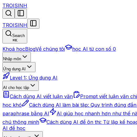
TROISINH
TROISINH
Search
⌘
K
Khoá học
Blog
Về chúng tôi
học AI từ con số 0
Nhập môn
Ứng dụng AI
Level 1: Ứng dụng AI
AI cho học tập
Cách dùng AI viết luận văn
Prompt viết luận văn chi 
học khó
Cách dùng AI làm bài tập: Quy trình đúng đắn
paraphrase bằng AI
AI giúp học nhanh hơn như thế n
chú thông minh
Cách dùng AI để ôn thi: Từ lập kế ho
AI để học