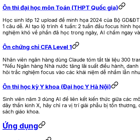
Ôn thi đại học môn Toán (THPT Quốc gia)
Học sinh lớp 12 upload đề minh họa 2024 của Bộ GD&ĐT v
1 câu dễ. AI tạo lộ trình 4 tuần: 2 tuần đầu focus hình họ
nghiệm khó về phần đã học trong ngày, AI chấm ngay và gi
Ôn chứng chỉ CFA Level 1
Nhân viên ngân hàng dùng Claude tóm tắt tài liệu 300 tra
"Nếu Ngân hàng Nhà nước tăng lãi suất điều hành, danh m
hỏi trắc nghiệm focus vào các khái niệm dễ nhầm lẫn như
Ôn thi học kỳ Y khoa (Đại học Y Hà Nội)
Sinh viên năm 3 dùng AI để liên kết kiến thức giữa các mô
dây thần kinh X, hãy chỉ ra vị trí giải phẫu bị tổn thương
sách giáo khoa.
Ứng dụng