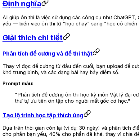
Định nghĩa
AI giúp ôn thi là việc sử dụng các công cụ như ChatGPT, C
yếu — biến việc ôn thi từ "học chay" sang "học có chiến l
Giải thích chi tiết
Phân tích đề cương và đề thi thật
Thay vì đọc đề cương từ đầu đến cuối, bạn upload đề cư
khó trung bình, và các dạng bài hay bẫy điểm số.
Prompt mẫu:
"Phân tích đề cương ôn thi học kỳ môn Vật lý đại cư
thứ tự ưu tiên ôn tập cho người mất gốc cơ học."
Tạo lộ trình học tập thích ứng
Dựa trên thời gian còn lại (ví dụ: 30 ngày) và phân tích 
cho phần bạn yếu, 40% cho phần đã khá, thay vì chia đ