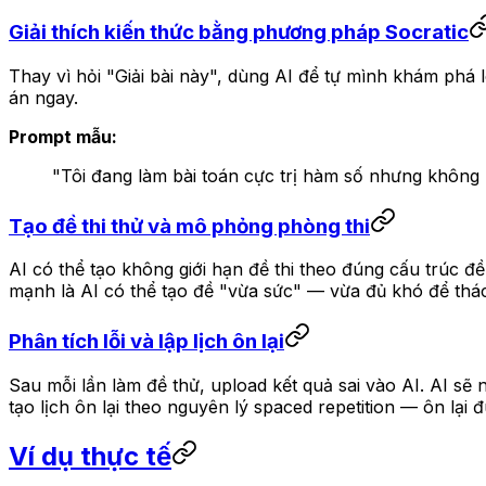
Giải thích kiến thức bằng phương pháp Socratic
Thay vì hỏi "Giải bài này", dùng AI để tự mình khám phá 
án ngay.
Prompt mẫu:
"Tôi đang làm bài toán cực trị hàm số nhưng không hiểu
Tạo đề thi thử và mô phỏng phòng thi
AI có thể tạo không giới hạn đề thi theo đúng cấu trúc đề 
mạnh là AI có thể tạo đề "vừa sức" — vừa đủ khó để thá
Phân tích lỗi và lập lịch ôn lại
Sau mỗi lần làm đề thử, upload kết quả sai vào AI. AI sẽ 
tạo lịch ôn lại theo nguyên lý spaced repetition — ôn lại 
Ví dụ thực tế