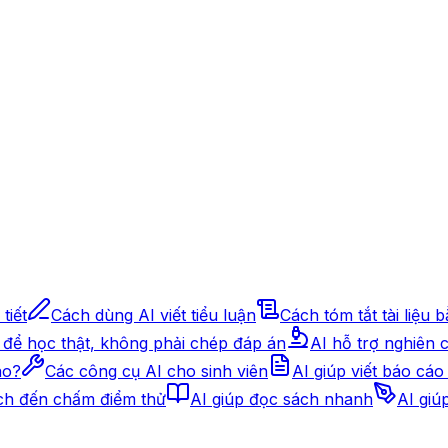
tiết
Cách dùng AI viết tiểu luận
Cách tóm tắt tài liệu 
 để học thật, không phải chép đáp án
AI hỗ trợ nghiên
ào?
Các công cụ AI cho sinh viên
AI giúp viết báo cáo
ạch đến chấm điểm thử
AI giúp đọc sách nhanh
AI giú