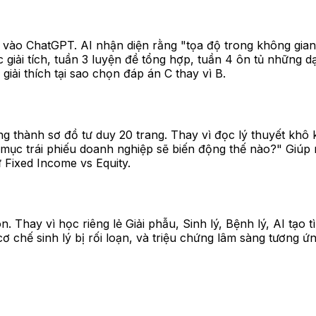
ào ChatGPT. AI nhận diện rằng "tọa độ trong không gian" 
c giải tích, tuần 3 luyện đề tổng hợp, tuần 4 ôn tủ những d
ải thích tại sao chọn đáp án C thay vì B.
ng thành sơ đồ tư duy 20 trang. Thay vì đọc lý thuyết khô 
ục trái phiếu doanh nghiệp sẽ biến động thế nào?" Giúp n
 Fixed Income vs Equity.
n. Thay vì học riêng lẻ Giải phẫu, Sinh lý, Bệnh lý, AI tạ
, cơ chế sinh lý bị rối loạn, và triệu chứng lâm sàng tương 