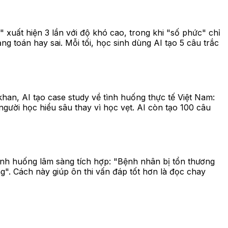
xuất hiện 3 lần với độ khó cao, trong khi "số phức" chỉ
ạng toán hay sai. Mỗi tối, học sinh dùng AI tạo 5 câu trắc
khan, AI tạo case study về tình huống thực tế Việt Nam:
gười học hiểu sâu thay vì học vẹt. AI còn tạo 100 câu
o tình huống lâm sàng tích hợp: "Bệnh nhân bị tổn thương
ứng". Cách này giúp ôn thi vấn đáp tốt hơn là đọc chay