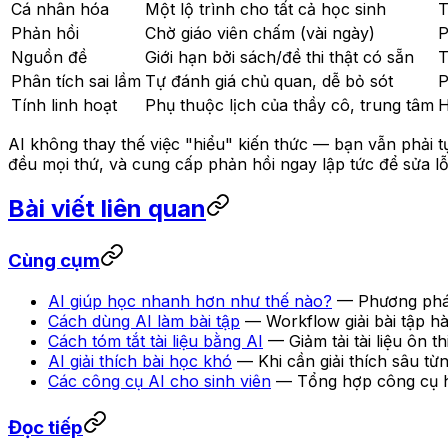
Cá nhân hóa
Một lộ trình cho tất cả học sinh
T
Phản hồi
Chờ giáo viên chấm (vài ngày)
P
Nguồn đề
Giới hạn bởi sách/đề thi thật có sẵn
T
Phân tích sai lầm
Tự đánh giá chủ quan, dễ bỏ sót
P
Tính linh hoạt
Phụ thuộc lịch của thầy cô, trung tâm
H
AI không thay thế việc "hiểu" kiến thức — bạn vẫn phải t
đều mọi thứ, và cung cấp phản hồi ngay lập tức để sửa lỗi
Bài viết liên quan
Cùng cụm
AI giúp học nhanh hơn như thế nào?
— Phương pháp
Cách dùng AI làm bài tập
— Workflow giải bài tập hà
Cách tóm tắt tài liệu bằng AI
— Giảm tải tài liệu ôn 
AI giải thích bài học khó
— Khi cần giải thích sâu từ
Các công cụ AI cho sinh viên
— Tổng hợp công cụ h
Đọc tiếp