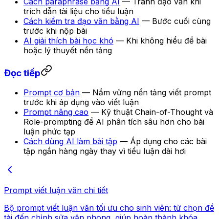
Cách paraphrase bằng AI
— Tránh đạo văn khi
trích dẫn tài liệu cho tiểu luận
Cách kiểm tra đạo văn bằng AI
— Bước cuối cùng
trước khi nộp bài
AI giải thích bài học khó
— Khi không hiểu đề bài
hoặc lý thuyết nền tảng
Đọc tiếp
Prompt cơ bản
— Nắm vững nền tảng viết prompt
trước khi áp dụng vào viết luận
Prompt nâng cao
— Kỹ thuật Chain-of-Thought và
Role-prompting để AI phân tích sâu hơn cho bài
luận phức tạp
Cách dùng AI làm bài tập
— Áp dụng cho các bài
tập ngắn hàng ngày thay vì tiểu luận dài hơi
Prompt viết luận văn chi tiết
Bộ prompt viết luận văn tối ưu cho sinh viên: từ chọn đề
tài đến chỉnh sửa văn phong, giúp hoàn thành khóa