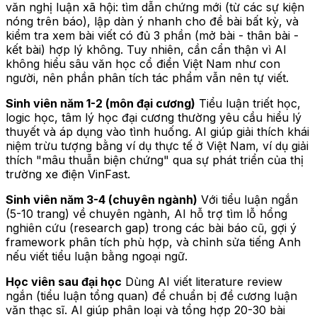
văn nghị luận xã hội: tìm dẫn chứng mới (từ các sự kiện
nóng trên báo), lập dàn ý nhanh cho đề bài bất kỳ, và
kiểm tra xem bài viết có đủ 3 phần (mở bài - thân bài -
kết bài) hợp lý không. Tuy nhiên, cần cẩn thận vì AI
không hiểu sâu văn học cổ điển Việt Nam như con
người, nên phần phân tích tác phẩm vẫn nên tự viết.
Sinh viên năm 1-2 (môn đại cương)
Tiểu luận triết học,
logic học, tâm lý học đại cương thường yêu cầu hiểu lý
thuyết và áp dụng vào tình huống. AI giúp giải thích khái
niệm trừu tượng bằng ví dụ thực tế ở Việt Nam, ví dụ giải
thích "mâu thuẫn biện chứng" qua sự phát triển của thị
trường xe điện VinFast.
Sinh viên năm 3-4 (chuyên ngành)
Với tiểu luận ngắn
(5-10 trang) về chuyên ngành, AI hỗ trợ tìm lỗ hổng
nghiên cứu (research gap) trong các bài báo cũ, gợi ý
framework phân tích phù hợp, và chỉnh sửa tiếng Anh
nếu viết tiểu luận bằng ngoại ngữ.
Học viên sau đại học
Dùng AI viết literature review
ngắn (tiểu luận tổng quan) để chuẩn bị đề cương luận
văn thạc sĩ. AI giúp phân loại và tổng hợp 20-30 bài