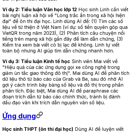
Ví dụ 2: Tiểu luận Văn học lớp 12
Học sinh Linh cần viết
bài nghị luận xã hội về "Lòng trắc ẩn trong xã hội hiện
đại" để ôn thi đại học. Linh dùng AI để: (1) Tìm các số
liệu về từ thiện ở Việt Nam (ví dụ: số tiền quyên góp qua
VietQR trong năm 2023), (2) Phân tích câu chuyện nổi
tiếng trên mạng xã hội gần đây để làm dẫn chứng, (3)
Kiểm tra xem bài viết có bị lạc đề không. Linh tự viết
toàn bộ nhưng AI giúp tìm dẫn chứng nhanh hơn.
Ví dụ 3: Tiểu luận Kinh tế học
Sinh viên Mai viết về
"Hiệu quả của các ứng dụng gọi xe công nghệ trong
giảm ùn tắc giao thông đô thị". Mai dùng AI để phân tích
dữ liệu thô từ báo cáo của Grab và Be, sau đó nhờ AI
gợi ý cách trình bày bảng số liệu và đồ thị trong phần
phân tích. Đặc biệt, Mai dùng AI để paraphrase các
đoạn trích dẫn từ báo cáo chính thức, tránh bị đánh
dấu đạo văn khi trích dẫn nguyên văn số liệu.
Ứng dụng
Học sinh THPT (ôn thi đại học)
Dùng AI để luyện viết