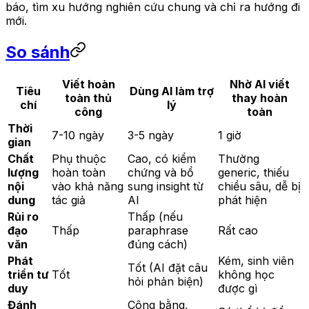
báo, tìm xu hướng nghiên cứu chung và chỉ ra hướng đi
mới.
So sánh
Viết hoàn
Nhờ AI viết
Tiêu
Dùng AI làm trợ
toàn thủ
thay hoàn
chí
lý
công
toàn
Thời
7-10 ngày
3-5 ngày
1 giờ
gian
Chất
Phụ thuộc
Cao, có kiểm
Thường
lượng
hoàn toàn
chứng và bổ
generic, thiếu
nội
vào khả năng
sung insight từ
chiều sâu, dễ bị
dung
tác giả
AI
phát hiện
Rủi ro
Thấp (nếu
đạo
Thấp
paraphrase
Rất cao
văn
đúng cách)
Phát
Kém, sinh viên
Tốt (AI đặt câu
triển tư
Tốt
không học
hỏi phản biện)
duy
được gì
Đánh
Công bằng,