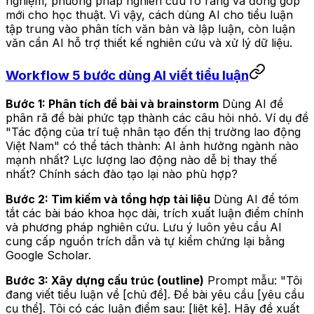
nghiệm, phương pháp nghiên cứu rõ ràng và đóng góp
mới cho học thuật. Vì vậy, cách dùng AI cho tiểu luận
tập trung vào phân tích văn bản và lập luận, còn luận
văn cần AI hỗ trợ thiết kế nghiên cứu và xử lý dữ liệu.
Workflow 5 bước dùng AI viết tiểu luận
Bước 1: Phân tích đề bài và brainstorm
Dùng AI để
phân rã đề bài phức tạp thành các câu hỏi nhỏ. Ví dụ đề
"Tác động của trí tuệ nhân tạo đến thị trường lao động
Việt Nam" có thể tách thành: AI ảnh hưởng ngành nào
mạnh nhất? Lực lượng lao động nào dễ bị thay thế
nhất? Chính sách đào tạo lại nào phù hợp?
Bước 2: Tìm kiếm và tổng hợp tài liệu
Dùng AI để tóm
tắt các bài báo khoa học dài, trích xuất luận điểm chính
và phương pháp nghiên cứu. Lưu ý luôn yêu cầu AI
cung cấp nguồn trích dẫn và tự kiểm chứng lại bằng
Google Scholar.
Bước 3: Xây dựng cấu trúc (outline)
Prompt mẫu:
"Tôi
đang viết tiểu luận về [chủ đề]. Đề bài yêu cầu [yêu cầu
cụ thể]. Tôi có các luận điểm sau: [liệt kê]. Hãy đề xuất