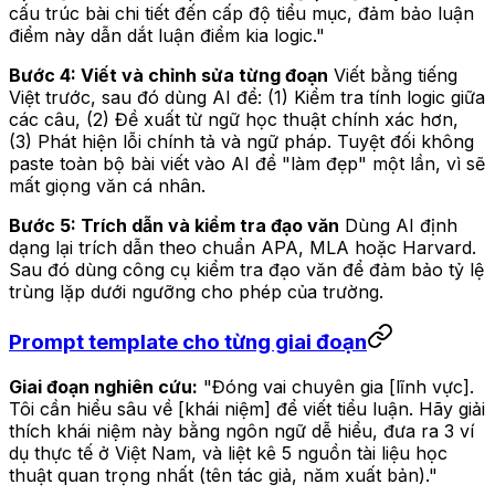
cấu trúc bài chi tiết đến cấp độ tiểu mục, đảm bảo luận
điểm này dẫn dắt luận điểm kia logic."
Bước 4: Viết và chỉnh sửa từng đoạn
Viết bằng tiếng
Việt trước, sau đó dùng AI để: (1) Kiểm tra tính logic giữa
các câu, (2) Đề xuất từ ngữ học thuật chính xác hơn,
(3) Phát hiện lỗi chính tả và ngữ pháp. Tuyệt đối không
paste toàn bộ bài viết vào AI để "làm đẹp" một lần, vì sẽ
mất giọng văn cá nhân.
Bước 5: Trích dẫn và kiểm tra đạo văn
Dùng AI định
dạng lại trích dẫn theo chuẩn APA, MLA hoặc Harvard.
Sau đó dùng công cụ kiểm tra đạo văn để đảm bảo tỷ lệ
trùng lặp dưới ngưỡng cho phép của trường.
Prompt template cho từng giai đoạn
Giai đoạn nghiên cứu:
"Đóng vai chuyên gia [lĩnh vực].
Tôi cần hiểu sâu về [khái niệm] để viết tiểu luận. Hãy giải
thích khái niệm này bằng ngôn ngữ dễ hiểu, đưa ra 3 ví
dụ thực tế ở Việt Nam, và liệt kê 5 nguồn tài liệu học
thuật quan trọng nhất (tên tác giả, năm xuất bản)."