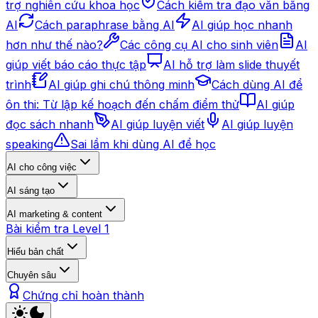
trợ nghiên cứu khoa học
Cách kiểm tra đạo văn bằng
AI
Cách paraphrase bằng AI
AI giúp học nhanh
hơn như thế nào?
Các công cụ AI cho sinh viên
AI
giúp viết báo cáo thực tập
AI hỗ trợ làm slide thuyết
trình
AI giúp ghi chú thông minh
Cách dùng AI để
ôn thi: Từ lập kế hoạch đến chấm điểm thử
AI giúp
đọc sách nhanh
AI giúp luyện viết
AI giúp luyện
speaking
Sai lầm khi dùng AI để học
AI cho công việc
AI sáng tạo
AI marketing & content
Bài kiểm tra Level 1
Hiểu bản chất
Chuyên sâu
Chứng chỉ hoàn thành