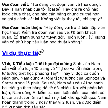
Giai đoạn viết:
"Tôi đang viết đoạn văn về [nội dung].
Đây là bản nháp của tôi: [paste]. Hãy chỉ ra chỗ nào
logic chưa chặt, chỗ nào cần bằng chứng cụ thể hơn,
và gợi ý cách viết lại. Không viết lại thay tôi, chỉ góp ý."
Giai đoạn hoàn thiện:
"Hãy đóng vai trò là biên tập viên
học thuật. Kiểm tra đoạn văn sau về: (1) tính khách
quan, (2) tránh dùng từ 'tuyệt đối', 'luôn luôn', (3) giọng
văn có phù hợp tiểu luận học thuật không."
Ví dụ thực tế
Ví dụ 1: Tiểu luận Triết học đại cương
Sinh viên Nam
cần viết tiểu luận 10 trang về "Tự do và tất nhiên trong
tư tưởng triết học phương Tây". Thay vì đọc cả cuốn
sách dày, Nam dùng AI tóm tắt tư tưởng của Spinoza và
Sartre trong 15 phút. Sau đó, Nam yêu cầu AI so sánh
hai triết gia theo bảng để dễ đối chiếu. Khi viết phần kết
luận, Nam dùng AI kiểm tra xem luận điểm của mình có
bị contradiction (mâu thuẫn nội tại) không. Kết quả: Nam
hoàn thành trong 3 ngày thay vì 2 tuần, và được điểm
8.5 vì phân tích sâu sắc.