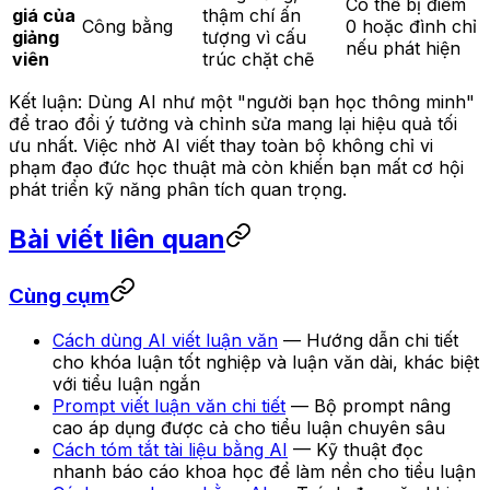
Có thể bị điểm
giá của
thậm chí ấn
Công bằng
0 hoặc đình chỉ
giảng
tượng vì cấu
nếu phát hiện
viên
trúc chặt chẽ
Kết luận: Dùng AI như một "người bạn học thông minh"
để trao đổi ý tưởng và chỉnh sửa mang lại hiệu quả tối
ưu nhất. Việc nhờ AI viết thay toàn bộ không chỉ vi
phạm đạo đức học thuật mà còn khiến bạn mất cơ hội
phát triển kỹ năng phân tích quan trọng.
Bài viết liên quan
Cùng cụm
Cách dùng AI viết luận văn
— Hướng dẫn chi tiết
cho khóa luận tốt nghiệp và luận văn dài, khác biệt
với tiểu luận ngắn
Prompt viết luận văn chi tiết
— Bộ prompt nâng
cao áp dụng được cả cho tiểu luận chuyên sâu
Cách tóm tắt tài liệu bằng AI
— Kỹ thuật đọc
nhanh báo cáo khoa học để làm nền cho tiểu luận