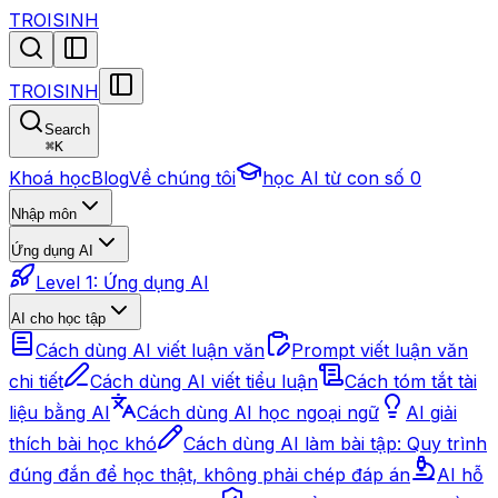
TROISINH
TROISINH
Search
⌘
K
Khoá học
Blog
Về chúng tôi
học AI từ con số 0
Nhập môn
Ứng dụng AI
Level 1: Ứng dụng AI
AI cho học tập
Cách dùng AI viết luận văn
Prompt viết luận văn
chi tiết
Cách dùng AI viết tiểu luận
Cách tóm tắt tài
liệu bằng AI
Cách dùng AI học ngoại ngữ
AI giải
thích bài học khó
Cách dùng AI làm bài tập: Quy trình
đúng đắn để học thật, không phải chép đáp án
AI hỗ