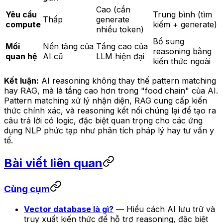
Cao (cần
Yêu cầu
Trung bình (tìm
Thấp
generate
compute
kiếm + generate)
nhiều token)
Bổ sung
Mối
Nền tảng của
Tầng cao của
reasoning bằng
quan hệ
AI cũ
LLM hiện đại
kiến thức ngoài
Kết luận:
AI reasoning không thay thế pattern matching
hay RAG, mà là tầng cao hơn trong "food chain" của AI.
Pattern matching xử lý nhận diện, RAG cung cấp kiến
thức chính xác, và reasoning kết nối chúng lại để tạo ra
câu trả lời có logic, đặc biệt quan trọng cho các ứng
dụng NLP phức tạp như phân tích pháp lý hay tư vấn y
tế.
Bài viết liên quan
Cùng cụm
Vector database là gì?
— Hiểu cách AI lưu trữ và
truy xuất kiến thức để hỗ trợ reasoning, đặc biệt