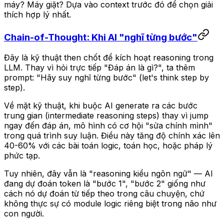
máy? Máy giặt? Dựa vào context trước đó để chọn giải
thích hợp lý nhất.
Chain-of-Thought: Khi AI "nghĩ từng bước"
Đây là kỹ thuật then chốt để kích hoạt reasoning trong
LLM. Thay vì hỏi trực tiếp "Đáp án là gì?", ta thêm
prompt:
"Hãy suy nghĩ từng bước"
(let's think step by
step).
Về mặt kỹ thuật, khi buộc AI generate ra các bước
trung gian (intermediate reasoning steps) thay vì jump
ngay đến đáp án, mô hình có cơ hội "sửa chính mình"
trong quá trình suy luận. Điều này tăng độ chính xác lên
40-60% với các bài toán logic, toán học, hoặc pháp lý
phức tạp.
Tuy nhiên, đây vẫn là "reasoning kiểu ngôn ngữ" — AI
đang dự đoán token là "bước 1", "bước 2" giống như
cách nó dự đoán từ tiếp theo trong câu chuyện, chứ
không thực sự có module logic riêng biệt trong não như
con người.