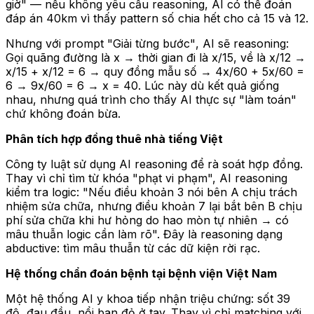
giờ"
— nếu không yêu cầu reasoning, AI có thể đoán
đáp án 40km vì thấy pattern số chia hết cho cả 15 và 12.
Nhưng với prompt
"Giải từng bước"
, AI sẽ reasoning:
Gọi quãng đường là x → thời gian đi là x/15, về là x/12 →
x/15 + x/12 = 6 → quy đồng mẫu số → 4x/60 + 5x/60 =
6 → 9x/60 = 6 → x = 40. Lúc này dù kết quả giống
nhau, nhưng quá trình cho thấy AI thực sự "làm toán"
chứ không đoán bừa.
Phân tích hợp đồng thuê nhà tiếng Việt
Công ty luật sử dụng AI reasoning để rà soát hợp đồng.
Thay vì chỉ tìm từ khóa "phạt vi phạm", AI reasoning
kiểm tra logic: "Nếu điều khoản 3 nói bên A chịu trách
nhiệm sửa chữa, nhưng điều khoản 7 lại bắt bên B chịu
phí sửa chữa khi hư hỏng do hao mòn tự nhiên → có
mâu thuẫn logic cần làm rõ". Đây là reasoning dạng
abductive: tìm mâu thuẫn từ các dữ kiện rời rạc.
Hệ thống chẩn đoán bệnh tại bệnh viện Việt Nam
Một hệ thống AI y khoa tiếp nhận triệu chứng: sốt 39
độ, đau đầu, nổi ban đỏ ở tay. Thay vì chỉ matching với