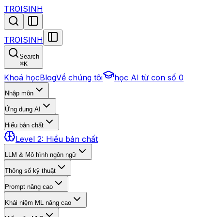
TROISINH
TROISINH
Search
⌘
K
Khoá học
Blog
Về chúng tôi
học AI từ con số 0
Nhập môn
Ứng dụng AI
Hiểu bản chất
Level 2: Hiểu bản chất
LLM & Mô hình ngôn ngữ
Thông số kỹ thuật
Prompt nâng cao
Khái niệm ML nâng cao