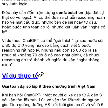
suy luận logic.
Điều này dẫn đến hiện tượng
confabulation
(bịa đặt sự
thật có vẻ logic): AI có thể đưa ra chuỗi reasoning hoàn
hảo về mặt cấu trúc, nhưng tiền đề sai ngay từ đầu,
hoặc bước tính toán có lỗi nhưng kết luận vẫn "nghe có
lý".
Ví dụ thực: ChatGPT có thể "giải thích" tại sao nước sôi
ở 80 độ C ở vùng núi cao bằng cách viết 5 bước
reasoning rất hợp lý, nhưng nếu con số 80 độ là sai
(thực tế khoảng 70 độ ở độ cao nhất định), cả chuỗi
reasoning đó trở thành vô nghĩa dù vẫn "nghe thông
minh".
Ví dụ thực tế
Giải toán đại số lớp 9 theo chương trình Việt Nam
Khi bạn hỏi ChatGPT:
"Một người đi xe đạp từ A đến B
với vận tốc 15km/h. Lúc về vận tốc 12km/h do ngược
gió. Tính quãng đường AB biết thời gian cả đi và về là 6