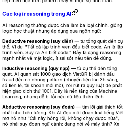
tiếp theo dựa trên pattern thay vì thực sự tính toán.
Các loại reasoning trong AI
AI reasoning thường được chia làm ba loại chính, giống
logic học thuật nhưng áp dụng qua ngôn ngữ:
Deductive reasoning (suy diễn)
— từ tổng quát đến cụ
thể. Ví dụ: "Tất cả lập trình viên đều biết code. An là lập
trình viên. Suy ra An biết code." Đây là dạng reasoning
mạnh nhất về mặt logic, ít sai sót nếu tiền đề đúng.
Inductive reasoning (quy nạp)
— từ cụ thể đến tổng
quát. AI quan sát 1000 giao dịch VietQR bị đánh dấu
fraud đều có chung pattern (chuyển tiền lúc 3h sáng,
số tiền lẻ, tài khoản mới mở), rồi rút ra quy luật để phát
hiện giao dịch thứ 1001. Đây là nền tảng của Machine
Learning, nhưng dễ bị lỗi nếu dữ liệu thiên lệch.
Abductive reasoning (suy đoán)
— tìm lời giải thích tốt
nhất cho hiện tượng. Khi AI đọc một đoạn text tiếng Việt
mơ hồ như "Cái này hỏng rồi, không chạy được nữa",
nó phải suy đoán ngữ cảnh: đang nói về máy tính? Xe