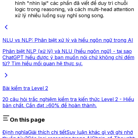
hình "nhìn lại" các phần đã viết để duy trì chuỗi
logic trong reasoning, và cách multi-head attention
xử lý nhiều luồng suy nghĩ song song.
NLU vs NLP: Phân biệt xử lý và hiểu ngôn ngữ trong AI
Phân biệt NLP (xử lý) và NLU (hiểu ngôn ngữ) - tại sao
ChatGPT hiểu được ý bạn muốn nói chứ không chỉ đếm
từ? Tìm hiểu mối quan hệ thực sự.
Bài kiểm tra Level 2
20 câu hỏi trắc nghiệm kiểm tra kiến thức Level 2 - Hiểu
bản chất. Cần đạt ≥60% để hoàn thành.
On this page
Định nghĩa
Giải thích chi tiết
Suy luận khác gì với ghi nhớ