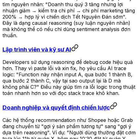
tìm nguyên nhân: "Doanh thu quý 3 tăng nhưng lợi
nhuận giảm → kiểm tra chi phí → chi phí marketing tăng
200% → hợp lý vì chiến dịch Tết Nguyên Đán sớm".
Đây là dạng causal reasoning (suy luận nguyên nhân)
mà không thể có nếu chỉ dùng sentiment analysis đơn
thuần.
Lập trình viên và kỹ sư AI
Developers sử dụng reasoning để debug code hiệu quả
hơn. Thay vì paste lỗi và xin fix, họ yêu cầu AI trace
logic:
"Function này nhận input A, qua bước 1 thành B,
qua bước 2 thành C, vậy tại sao output lại là D mà
không phải C?"
Điều này giúp tìm ra lỗi logic trong thuật
toán nhanh hơn so với đọc stack trace khô khan.
Doanh nghiệp và quyết định chiến lược
Các hệ thống recommendation như Shopee hoặc Grab
đang chuyển từ "gợi ý sản phẩm tương tự" sang "gợi ý
dựa trên reasoning". Ví dụ: "Người dùng thường đặt cơm
trưa lúc 11h từ quán X, hôm nay 10:30 đặt từ quán Y