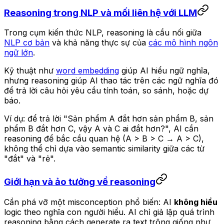
Reasoning trong NLP và mối liên hệ với LLM
Trong cụm kiến thức NLP, reasoning là cầu nối giữa
NLP cơ bản
và khả năng thực sự của
các mô hình ngôn
ngữ lớn
.
Kỹ thuật như
word embedding
giúp AI hiểu ngữ nghĩa,
nhưng reasoning giúp AI thao tác trên các ngữ nghĩa đó
để trả lời câu hỏi yêu cầu tính toán, so sánh, hoặc dự
báo.
Ví dụ: để trả lời "Sản phẩm A đắt hơn sản phẩm B, sản
phẩm B đắt hơn C, vậy A và C ai đắt hơn?", AI cần
reasoning để bắc cầu quan hệ (A > B > C → A > C),
không thể chỉ dựa vào semantic similarity giữa các từ
"đắt" và "rẻ".
Giới hạn và ảo tưởng về reasoning
Cần phá vỡ một misconception phổ biến: AI
không hiểu
logic theo nghĩa con người hiểu. AI chỉ giả lập quá trình
reasoning bằng cách generate ra text trông giống như