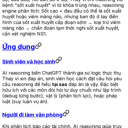
bệnh "sốt xuất huyết" vì từ khóa trùng nhau, reasoning
engine phân tích: Sốt cao + đau đầu có thể là sốt xuất
huyết hoặc viêm màng não, nhưng ban đỏ ở tay điển
hình của sốt xuất huyết cấp đoạn sớm → loại trừ viêm
màng não → chẩn đoán tạm thời: nghi sốt xuất huyết,
cần xét nghiệm NS1.
Ứng dụng
Sinh viên và học sinh
AI reasoning biến ChatGPT thành gia sư logic thực thụ.
Thay vì xin đáp án, sinh viên học cách đặt câu hỏi yêu
cầu reasoning để hiểu
tại sao
đáp án là vậy. Đặc biệt
hữu ích với các môn đòi hỏi tư duy chuỗi như lập trình
(debug từng bước), vật lý (phân tích lực), hoặc pháp
luật (suy luận vụ án).
Người đi làm văn phòng
Khi phân tích báo cáo tài chính, AI reasoning giúp truy