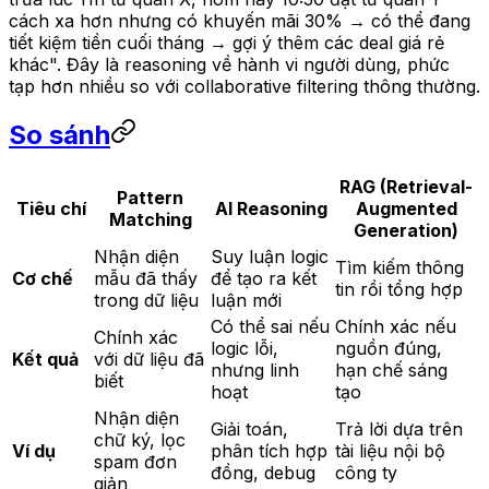
cách xa hơn nhưng có khuyến mãi 30% → có thể đang
tiết kiệm tiền cuối tháng → gợi ý thêm các deal giá rẻ
khác". Đây là reasoning về hành vi người dùng, phức
tạp hơn nhiều so với collaborative filtering thông thường.
So sánh
RAG (Retrieval-
Pattern
Tiêu chí
AI Reasoning
Augmented
Matching
Generation)
Nhận diện
Suy luận logic
Tìm kiếm thông
Cơ chế
mẫu đã thấy
để tạo ra kết
tin rồi tổng hợp
trong dữ liệu
luận mới
Có thể sai nếu
Chính xác nếu
Chính xác
logic lỗi,
nguồn đúng,
Kết quả
với dữ liệu đã
nhưng linh
hạn chế sáng
biết
hoạt
tạo
Nhận diện
Giải toán,
Trả lời dựa trên
chữ ký, lọc
Ví dụ
phân tích hợp
tài liệu nội bộ
spam đơn
đồng, debug
công ty
giản