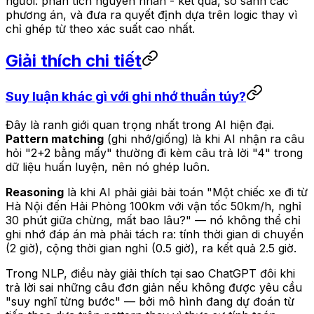
người: phân tích nguyên nhân - kết quả, so sánh các
phương án, và đưa ra quyết định dựa trên logic thay vì
chỉ ghép từ theo xác suất cao nhất.
Giải thích chi tiết
Suy luận khác gì với ghi nhớ thuần túy?
Đây là ranh giới quan trọng nhất trong AI hiện đại.
Pattern matching
(ghi nhớ/giống) là khi AI nhận ra câu
hỏi "2+2 bằng mấy" thường đi kèm câu trả lời "4" trong
dữ liệu huấn luyện, nên nó ghép luôn.
Reasoning
là khi AI phải giải bài toán "Một chiếc xe đi từ
Hà Nội đến Hải Phòng 100km với vận tốc 50km/h, nghỉ
30 phút giữa chừng, mất bao lâu?" — nó không thể chỉ
ghi nhớ đáp án mà phải tách ra: tính thời gian di chuyển
(2 giờ), cộng thời gian nghỉ (0.5 giờ), ra kết quả 2.5 giờ.
Trong NLP, điều này giải thích tại sao ChatGPT đôi khi
trả lời sai những câu đơn giản nếu không được yêu cầu
"suy nghĩ từng bước" — bởi mô hình đang dự đoán từ