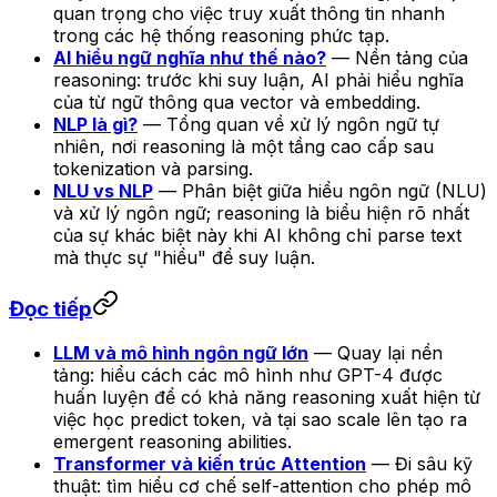
quan trọng cho việc truy xuất thông tin nhanh
trong các hệ thống reasoning phức tạp.
AI hiểu ngữ nghĩa như thế nào?
— Nền tảng của
reasoning: trước khi suy luận, AI phải hiểu nghĩa
của từ ngữ thông qua vector và embedding.
NLP là gì?
— Tổng quan về xử lý ngôn ngữ tự
nhiên, nơi reasoning là một tầng cao cấp sau
tokenization và parsing.
NLU vs NLP
— Phân biệt giữa hiểu ngôn ngữ (NLU)
và xử lý ngôn ngữ; reasoning là biểu hiện rõ nhất
của sự khác biệt này khi AI không chỉ parse text
mà thực sự "hiểu" để suy luận.
Đọc tiếp
LLM và mô hình ngôn ngữ lớn
— Quay lại nền
tảng: hiểu cách các mô hình như GPT-4 được
huấn luyện để có khả năng reasoning xuất hiện từ
việc học predict token, và tại sao scale lên tạo ra
emergent reasoning abilities.
Transformer và kiến trúc Attention
— Đi sâu kỹ
thuật: tìm hiểu cơ chế self-attention cho phép mô