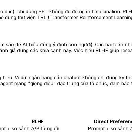
iáo dục), chỉ dùng SFT không đủ để ngăn hallucination. RLH
có thể dùng thư viện TRL (Transformer Reinforcement Learni
m sao để AI hiểu đúng ý định con người). Các bài toán như 
đánh giá đúng các khía cạnh này. Việc hiểu RLHF giúp res
 hiệu. Ví dụ: ngân hàng cần chatbot không chỉ đúng kỹ thu
gent mang "giọng điệu" đặc trưng của tổ chức, đảm bảo tu
RLHF
Direct Preferen
pt + so sánh A/B từ người
Prompt + so sánh 