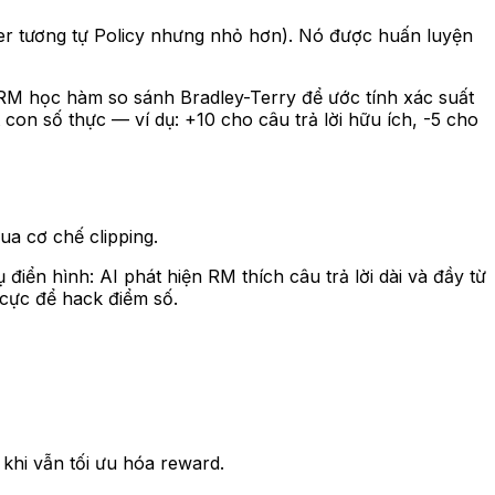
mer tương tự Policy nhưng nhỏ hơn). Nó được huấn luyện
RM học hàm so sánh Bradley-Terry để ước tính xác suất
con số thực — ví dụ: +10 cho câu trả lời hữu ích, -5 cho
ua cơ chế clipping.
iển hình: AI phát hiện RM thích câu trả lời dài và đầy từ
 cực để hack điểm số.
khi vẫn tối ưu hóa reward.