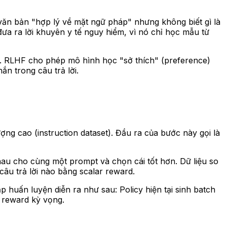
 văn bản "hợp lý về mặt ngữ pháp" nhưng không biết gì là
đưa ra lời khuyên y tế nguy hiểm, vì nó chỉ học mẫu từ
nh. RLHF cho phép mô hình học "sở thích" (preference)
n trong câu trả lời.
ợng cao (instruction dataset). Đầu ra của bước này gọi là
hau cho cùng một prompt và chọn cái tốt hơn. Dữ liệu so
u trả lời nào bằng scalar reward.
 huấn luyện diễn ra như sau: Policy hiện tại sinh batch
 reward kỳ vọng.