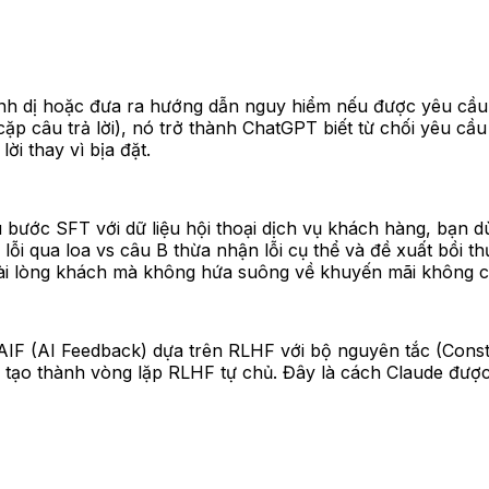
kinh dị hoặc đưa ra hướng dẫn nguy hiểm nếu được yêu cầu,
p câu trả lời), nó trở thành ChatGPT biết từ chối yêu cầu
lời thay vì bịa đặt.
 bước SFT với dữ liệu hội thoại dịch vụ khách hàng, bạn 
in lỗi qua loa vs câu B thừa nhận lỗi cụ thể và đề xuất bồ
hài lòng khách mà không hứa suông về khuyến mãi không có
AIF (AI Feedback) dựa trên RLHF với bộ nguyên tắc (Constit
 tạo thành vòng lặp RLHF tự chủ. Đây là cách Claude được 