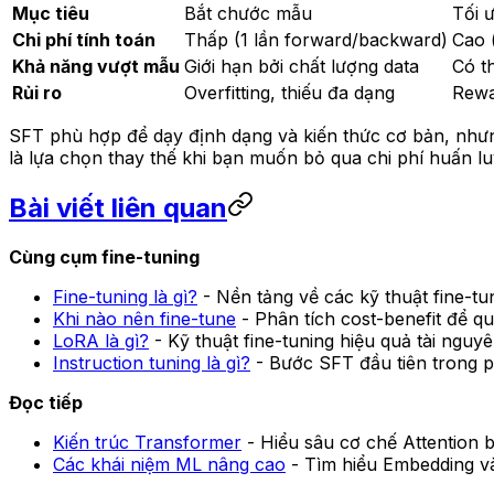
Mục tiêu
Bắt chước mẫu
Tối 
Chi phí tính toán
Thấp (1 lần forward/backward)
Cao 
Khả năng vượt mẫu
Giới hạn bởi chất lượng data
Có t
Rủi ro
Overfitting, thiếu đa dạng
Rewa
SFT phù hợp để dạy định dạng và kiến thức cơ bản, nhưn
là lựa chọn thay thế khi bạn muốn bỏ qua chi phí huấn 
Bài viết liên quan
Cùng cụm fine-tuning
Fine-tuning là gì?
- Nền tảng về các kỹ thuật fine-tu
Khi nào nên fine-tune
- Phân tích cost-benefit để q
LoRA là gì?
- Kỹ thuật fine-tuning hiệu quả tài nguy
Instruction tuning là gì?
- Bước SFT đầu tiên trong pi
Đọc tiếp
Kiến trúc Transformer
- Hiểu sâu cơ chế Attention b
Các khái niệm ML nâng cao
- Tìm hiểu Embedding và