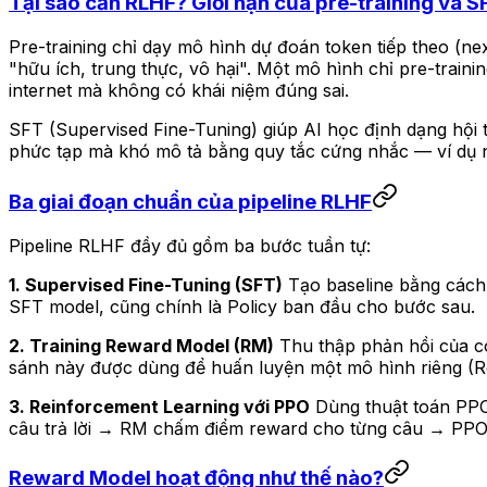
Tại sao cần RLHF? Giới hạn của pre-training và S
Pre-training chỉ dạy mô hình dự đoán token tiếp theo (ne
"hữu ích, trung thực, vô hại". Một mô hình chỉ pre-traini
internet mà không có khái niệm đúng sai.
SFT (Supervised Fine-Tuning) giúp AI học định dạng hội 
phức tạp mà khó mô tả bằng quy tắc cứng nhắc — ví dụ n
Ba giai đoạn chuẩn của pipeline RLHF
Pipeline RLHF đầy đủ gồm ba bước tuần tự:
1. Supervised Fine-Tuning (SFT)
Tạo baseline bằng cách f
SFT model, cũng chính là Policy ban đầu cho bước sau.
2. Training Reward Model (RM)
Thu thập phản hồi của co
sánh này được dùng để huấn luyện một mô hình riêng (Re
3. Reinforcement Learning với PPO
Dùng thuật toán PPO (
câu trả lời → RM chấm điểm reward cho từng câu → PPO tí
Reward Model hoạt động như thế nào?