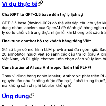
Ví dụ thực tế
ChatGPT từ GPT-3.5 base đến trợ lý lịch sự
GPT-3.5 base (davinci-002) có thể viết tiếp câu chuyện 
dụng nhóm labelers của OpenAI để đánh giá hàng nghìn cặ
lý do từ chối và trung thực nhận lỗi khi không biết câu trả 
Fine-tune chatbot hỗ trợ khách hàng tiếng Việt
Giả sử bạn có mô hình LLM pre-trained đa ngôn ngữ. Sau
20 annotator người Việt so sánh các câu trả lời (câu A x
Việt Nam, và RL giúp chatbot luôn chọn cách xử lý làm 
Constitutional AI của Anthropic (biến thể RLHF)
Thay vì dùng hàng nghìn labeler, Anthropic phát triển RL
nguyên tắc như "không được độc hại", "phải trung thực",
mà không cần chi phí labeler khổng lồ.
Ứng dụng