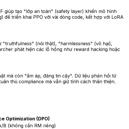
F giúp tạo "lớp an toàn" (safety layer) khiến mô hình
ng) để triển khai PPO với vài dòng code, kết hợp với LoRA
"truthfulness" (nói thật), "harmlessness" (vô hại),
earcher phát hiện các lỗ hổng như reward hacking hoặc
ật mà còn "ấm áp, đáng tin cậy". Dữ liệu phản hồi từ
ân thủ compliance mà vẫn giữ tính cách thân thiện.
ce Optimization (DPO)
A/B (không cần RM riêng)