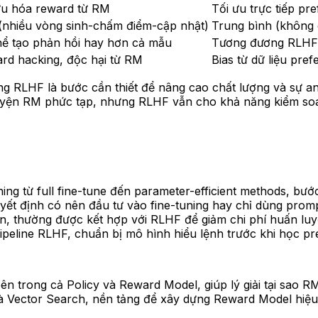
ưu hóa reward từ RM
Tối ưu trực tiếp pr
(nhiều vòng sinh-chấm điểm-cập nhật)
Trung bình (không
hể tạo phản hồi hay hơn cả mẫu
Tương đương RLHF
rd hacking, độc hại từ RM
Bias từ dữ liệu pre
g RLHF là bước cần thiết để nâng cao chất lượng và sự an
luyện RM phức tạp, nhưng RLHF vẫn cho khả năng kiểm soát
ning từ full fine-tune đến parameter-efficient methods, bướ
uyết định có nên đầu tư vào fine-tuning hay chỉ dùng promp
ên, thường được kết hợp với RLHF để giảm chi phí huấn luy
peline RLHF, chuẩn bị mô hình hiểu lệnh trước khi học pr
ên trong cả Policy và Reward Model, giúp lý giải tại sao R
 Vector Search, nền tảng để xây dựng Reward Model hiệu q