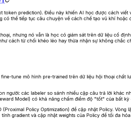
FT
xt token prediction). Điều này khiến AI học được cách viết
ng có thể tiếp tục câu chuyện về cách chế tạo vũ khí hoặc 
thoại, nhưng nó vẫn là học có giám sát trên dữ liệu cố đị
hư cách từ chối khéo léo hay thừa nhận sự không chắc chắ
ine-tune mô hình pre-trained trên dữ liệu hội thoại chất lư
n người: các labeler so sánh nhiều cặp câu trả lời khác n
ward Model) có khả năng chấm điểm độ "tốt" của bất kỳ câ
Proximal Policy Optimization) để cập nhật Policy. Vòng lặp
nh gradient và cập nhật weights của Policy để tối đa hóa