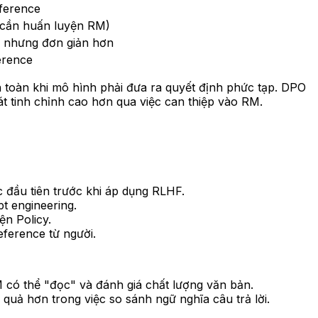
eference
 cần huấn luyện RM)
 nhưng đơn giản hơn
ference
 toàn khi mô hình phải đưa ra quyết định phức tạp. DPO
 tinh chỉnh cao hơn qua việc can thiệp vào RM.
c đầu tiên trước khi áp dụng RLHF.
t engineering.
ện Policy.
eference từ người.
M có thể "đọc" và đánh giá chất lượng văn bản.
uả hơn trong việc so sánh ngữ nghĩa câu trả lời.