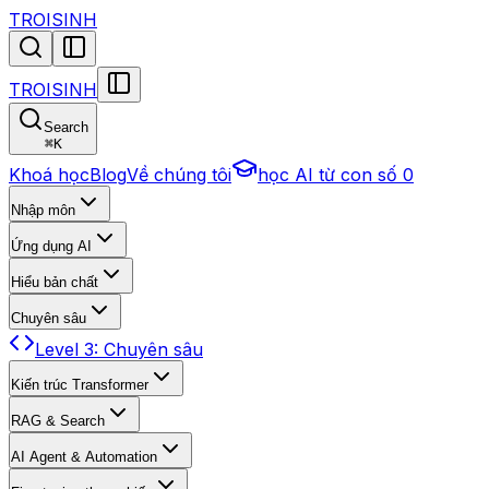
TROISINH
TROISINH
Search
⌘
K
Khoá học
Blog
Về chúng tôi
học AI từ con số 0
Nhập môn
Ứng dụng AI
Hiểu bản chất
Chuyên sâu
Level 3: Chuyên sâu
Kiến trúc Transformer
RAG & Search
AI Agent & Automation