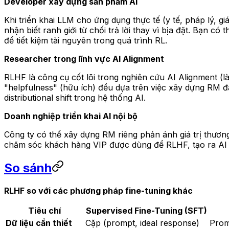
Developer xây dựng sản phẩm AI
Khi triển khai LLM cho ứng dụng thực tế (y tế, pháp lý, g
nhận biết ranh giới từ chối trả lời thay vì bịa đặt. Bạn 
để tiết kiệm tài nguyên trong quá trình RL.
Researcher trong lĩnh vực AI Alignment
RLHF là công cụ cốt lõi trong nghiên cứu AI Alignment (là
"helpfulness" (hữu ích) đều dựa trên việc xây dựng RM 
distributional shift trong hệ thống AI.
Doanh nghiệp triển khai AI nội bộ
Công ty có thể xây dựng RM riêng phản ánh giá trị thương
chăm sóc khách hàng VIP được dùng để RLHF, tạo ra AI a
So sánh
RLHF so với các phương pháp fine-tuning khác
Tiêu chí
Supervised Fine-Tuning (SFT)
Dữ liệu cần thiết
Cặp (prompt, ideal response)
Prom