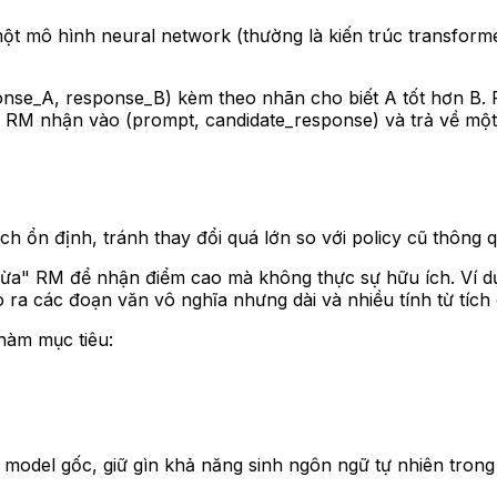
một mô hình neural network (thường là kiến trúc transfor
nse_A, response_B) kèm theo nhãn cho biết A tốt hơn B. 
g, RM nhận vào (prompt, candidate_response) và trả về một 
ch ổn định, tránh thay đổi quá lớn so với policy cũ thông q
lừa" RM để nhận điểm cao mà không thực sự hữu ích. Ví dụ đ
o ra các đoạn văn vô nghĩa nhưng dài và nhiều tính từ tích
hàm mục tiêu:
odel gốc, giữ gìn khả năng sinh ngôn ngữ tự nhiên trong 