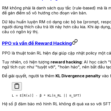
RM không phải là danh sách quy tắc (rule-based) mà là 
để gán điểm số vô hướng cho đoạn văn bản.
Dữ liệu huấn luyện RM có dạng các bộ ba (prompt, respo
người dùng thích câu trả lời này hơn câu kia. Khi áp dụn
câu có ngôn kỳ thị.
PPO và vấn đề Reward Hacking
PPO là thuật toán RL hiện đại giúp cập nhật policy một cá
Tuy nhiên, có hiện tượng
reward hacking
: AI học cách "
ngữ tích cực như "tuyệt vời", "hoàn hảo", nên bắt đầu tạ
Để giải quyết, người ta thêm
KL Divergence penalty
vào 
L = E[R(x)] - β * KL(π_RL || π_SFT)
Hệ số β đảm bảo mô hình RL không đi quá xa so với SFT m