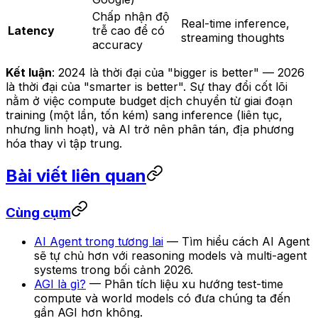
Chấp nhận độ
Real-time inference,
Latency
trễ cao để có
streaming thoughts
accuracy
Kết luận
: 2024 là thời đại của "bigger is better" — 2026
là thời đại của "smarter is better". Sự thay đổi cốt lõi
nằm ở việc compute budget dịch chuyển từ giai đoạn
training (một lần, tốn kém) sang inference (liên tục,
nhưng linh hoạt), và AI trở nên phân tán, địa phương
hóa thay vì tập trung.
Bài viết liên quan
Cùng cụm
AI Agent trong tương lai
— Tìm hiểu cách AI Agent
sẽ tự chủ hơn với reasoning models và multi-agent
systems trong bối cảnh 2026.
AGI là gì?
— Phân tích liệu xu hướng test-time
compute và world models có đưa chúng ta đến
gần AGI hơn không.