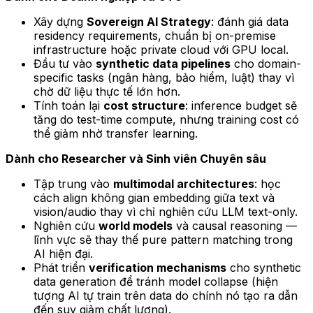
Xây dựng
Sovereign AI Strategy
: đánh giá data
residency requirements, chuẩn bị on-premise
infrastructure hoặc private cloud với GPU local.
Đầu tư vào
synthetic data pipelines
cho domain-
specific tasks (ngân hàng, bảo hiểm, luật) thay vì
chờ dữ liệu thực tế lớn hơn.
Tính toán lại
cost structure
: inference budget sẽ
tăng do test-time compute, nhưng training cost có
thể giảm nhờ transfer learning.
Dành cho Researcher và Sinh viên Chuyên sâu
Tập trung vào
multimodal architectures
: học
cách align không gian embedding giữa text và
vision/audio thay vì chỉ nghiên cứu LLM text-only.
Nghiên cứu
world models
và causal reasoning —
lĩnh vực sẽ thay thế pure pattern matching trong
AI hiện đại.
Phát triển
verification mechanisms
cho synthetic
data generation để tránh model collapse (hiện
tượng AI tự train trên data do chính nó tạo ra dẫn
đến suy giảm chất lượng).