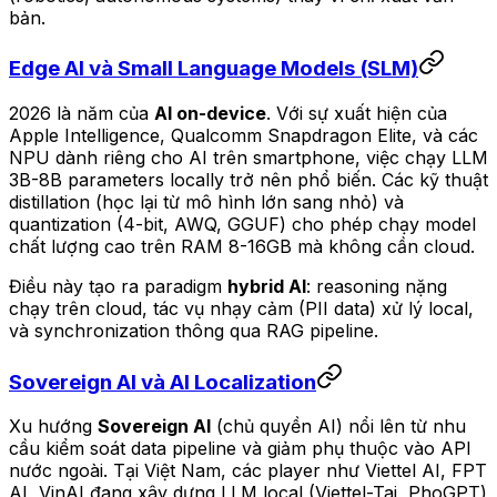
bản.
Edge AI và Small Language Models (SLM)
2026 là năm của
AI on-device
. Với sự xuất hiện của
Apple Intelligence, Qualcomm Snapdragon Elite, và các
NPU dành riêng cho AI trên smartphone, việc chạy LLM
3B-8B parameters locally trở nên phổ biến. Các kỹ thuật
distillation (học lại từ mô hình lớn sang nhỏ) và
quantization (4-bit, AWQ, GGUF) cho phép chạy model
chất lượng cao trên RAM 8-16GB mà không cần cloud.
Điều này tạo ra paradigm
hybrid AI
: reasoning nặng
chạy trên cloud, tác vụ nhạy cảm (PII data) xử lý local,
và synchronization thông qua RAG pipeline.
Sovereign AI và AI Localization
Xu hướng
Sovereign AI
(chủ quyền AI) nổi lên từ nhu
cầu kiểm soát data pipeline và giảm phụ thuộc vào API
nước ngoài. Tại Việt Nam, các player như Viettel AI, FPT
AI, VinAI đang xây dựng LLM local (Viettel-Tai, PhoGPT)