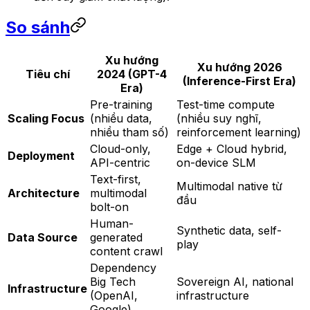
So sánh
Xu hướng
Xu hướng 2026
Tiêu chí
2024 (GPT-4
(Inference-First Era)
Era)
Pre-training
Test-time compute
Scaling Focus
(nhiều data,
(nhiều suy nghĩ,
nhiều tham số)
reinforcement learning)
Cloud-only,
Edge + Cloud hybrid,
Deployment
API-centric
on-device SLM
Text-first,
Multimodal native từ
Architecture
multimodal
đầu
bolt-on
Human-
Synthetic data, self-
Data Source
generated
play
content crawl
Dependency
Big Tech
Sovereign AI, national
Infrastructure
(OpenAI,
infrastructure
Google)