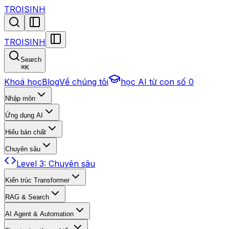
TROISINH
TROISINH
Search
⌘
K
Khoá học
Blog
Về chúng tôi
học AI từ con số 0
Nhập môn
Ứng dụng AI
Hiểu bản chất
Chuyên sâu
Level 3: Chuyên sâu
Kiến trúc Transformer
RAG & Search
AI Agent & Automation