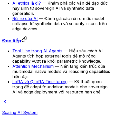
AI ethics là gì?
— Khám phá các vấn đề đạo đức
nảy sinh từ sovereign AI và synthetic data
generation.
Rủi ro của AI
— Đánh giá các rủi ro mới: model
collapse từ synthetic data và security issues trên
edge devices.
Đọc tiếp
Tool Use trong AI Agents
— Hiểu sâu cách AI
Agents tích hợp external tools để mở rộng
capability vượt ra khỏi parametric knowledge.
Attention Mechanism
— Nền tảng kiến trúc của
multimodal native models và reasoning capabilities
hiện đại.
LoRA và QLoRA Fine-tuning
— Kỹ thuật quan
trọng để adapt foundation models cho sovereign
AI và edge deployment với resource hạn chế.
Scaling AI System