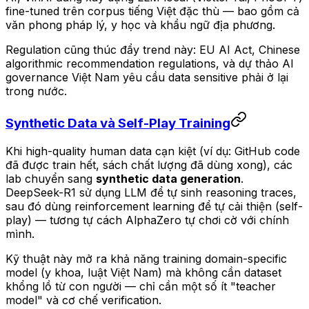
fine-tuned trên corpus tiếng Việt đặc thù — bao gồm cả
văn phong pháp lý, y học và khẩu ngữ địa phương.
Regulation cũng thúc đẩy trend này: EU AI Act, Chinese
algorithmic recommendation regulations, và dự thảo AI
governance Việt Nam yêu cầu data sensitive phải ở lại
trong nước.
Synthetic Data và Self-Play Training
Khi high-quality human data cạn kiệt (ví dụ: GitHub code
đã được train hết, sách chất lượng đã dùng xong), các
lab chuyển sang
synthetic data generation
.
DeepSeek-R1 sử dụng LLM để tự sinh reasoning traces,
sau đó dùng reinforcement learning để tự cải thiện (self-
play) — tương tự cách AlphaZero tự chơi cờ với chính
mình.
Kỹ thuật này mở ra khả năng training domain-specific
model (y khoa, luật Việt Nam) mà không cần dataset
khổng lồ từ con người — chỉ cần một số ít "teacher
model" và cơ chế verification.