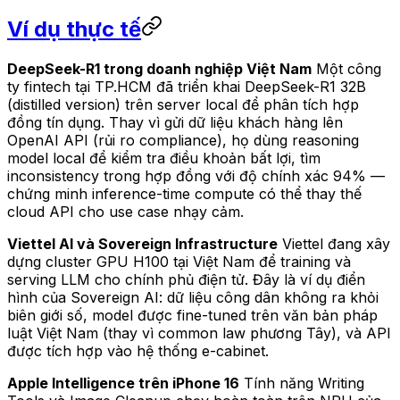
Ví dụ thực tế
DeepSeek-R1 trong doanh nghiệp Việt Nam
Một công
ty fintech tại TP.HCM đã triển khai DeepSeek-R1 32B
(distilled version) trên server local để phân tích hợp
đồng tín dụng. Thay vì gửi dữ liệu khách hàng lên
OpenAI API (rủi ro compliance), họ dùng reasoning
model local để kiểm tra điều khoản bất lợi, tìm
inconsistency trong hợp đồng với độ chính xác 94% —
chứng minh inference-time compute có thể thay thế
cloud API cho use case nhạy cảm.
Viettel AI và Sovereign Infrastructure
Viettel đang xây
dựng cluster GPU H100 tại Việt Nam để training và
serving LLM cho chính phủ điện tử. Đây là ví dụ điển
hình của Sovereign AI: dữ liệu công dân không ra khỏi
biên giới số, model được fine-tuned trên văn bản pháp
luật Việt Nam (thay vì common law phương Tây), và API
được tích hợp vào hệ thống e-cabinet.
Apple Intelligence trên iPhone 16
Tính năng Writing