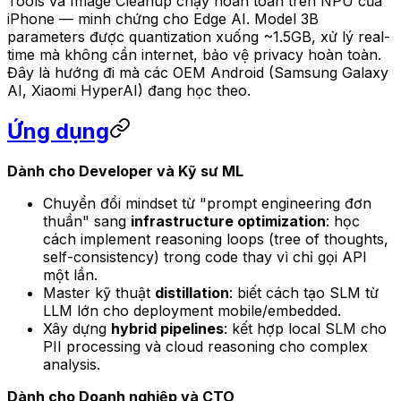
Tools và Image Cleanup chạy hoàn toàn trên NPU của
iPhone — minh chứng cho Edge AI. Model 3B
parameters được quantization xuống ~1.5GB, xử lý real-
time mà không cần internet, bảo vệ privacy hoàn toàn.
Đây là hướng đi mà các OEM Android (Samsung Galaxy
AI, Xiaomi HyperAI) đang học theo.
Ứng dụng
Dành cho Developer và Kỹ sư ML
Chuyển đổi mindset từ "prompt engineering đơn
thuần" sang
infrastructure optimization
: học
cách implement reasoning loops (tree of thoughts,
self-consistency) trong code thay vì chỉ gọi API
một lần.
Master kỹ thuật
distillation
: biết cách tạo SLM từ
LLM lớn cho deployment mobile/embedded.
Xây dựng
hybrid pipelines
: kết hợp local SLM cho
PII processing và cloud reasoning cho complex
analysis.
Dành cho Doanh nghiệp và CTO