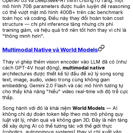
OpenAI o3 và DeepSeek-R1 minh chứng rõ ràng: một
mô hình 70B parameters được huấn luyện để reasoning
có thể vượt mặt mô hình 400B+ trên các benchmark
toán học và coding. Điều này thay đổi hoàn toàn cost
structure — chi phí inference tăng nhưng chi phí
training giảm, và hiệu quả trở nên tốt hơn thay vì chỉ là
"thông minh hơn".
Multimodal Native và World Models
Thay vì ghép thêm vision encoder vào LLM đã có (như
cách GPT-4V hoạt động),
multimodal native
architectures được thiết kế từ đầu để xử lý song song
text, image, audio, video trong cùng không gian
embedding. Gemini 2.0 Flash và các mô hình tương tự
cho thấy khả năng "hiểu" video real-time với độ trễ cực
thấp.
Song hành với đó là khái niệm
World Models
— AI
không chỉ dự đoán token tiếp theo mà mô phỏng quy
luật vật lý, nhân quả và không gian 3D. Đây là nền tảng
để xây dựng AI có thể tương tác với thế giới thực
(robotics, autonomous systems) thay vì chỉ xuất văn