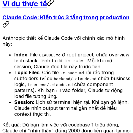
Ví dụ thực tế
Claude Code: Kiến trúc 3 tầng trong production
Anthropic thiết kế Claude Code với chính xác mô hình
này:
Index
: File
ở root project, chứa overview
CLAUDE.md
tech stack, lệnh build, lint rules. Mỗi khi mở
session, Claude đọc file này trước tiên.
Topic Files
: Các file
rải rác trong
.claude.md
subfolders (ví dụ
chứa business
backend/.claude.md
logic,
chứa component
frontend/.claude.md
patterns). Khi bạn
vào folder, Claude tự động
cd
load file tương ứng.
Session
: Lịch sử terminal hiện tại. Khi bạn gõ lệnh,
Claude nhìn output terminal gần nhất để hiểu
context thực thi.
Kết quả: Dù bạn làm việc với codebase 1 triệu dòng,
Claude chỉ "nhìn thấy" đúng 2000 dòng liên quan tại mọi