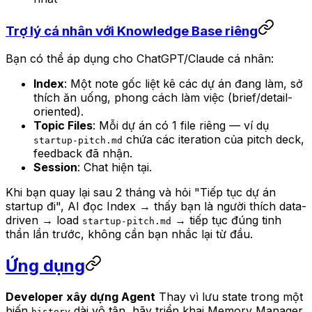
Trợ lý cá nhân với Knowledge Base riêng
Bạn có thể áp dụng cho ChatGPT/Claude cá nhân:
Index
: Một note gốc liệt kê các dự án đang làm, sở
thích ăn uống, phong cách làm việc (brief/detail-
oriented).
Topic Files
: Mỗi dự án có 1 file riêng — ví dụ
chứa các iteration của pitch deck,
startup-pitch.md
feedback đã nhận.
Session
: Chat hiện tại.
Khi bạn quay lại sau 2 tháng và hỏi "Tiếp tục dự án
startup đi", AI đọc Index → thấy bạn là người thích data-
driven → load
→ tiếp tục đúng tinh
startup-pitch.md
thần lần trước, không cần bạn nhắc lại từ đầu.
Ứng dụng
Developer xây dựng Agent
Thay vì lưu state trong một
biến
dài vô tận, hãy triển khai Memory Manager
history