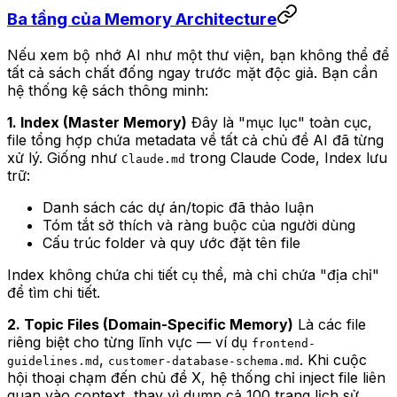
Ba tầng của Memory Architecture
Nếu xem bộ nhớ AI như một thư viện, bạn không thể để
tất cả sách chất đống ngay trước mặt độc giả. Bạn cần
hệ thống kệ sách thông minh:
1. Index (Master Memory)
Đây là "mục lục" toàn cục,
file tổng hợp chứa metadata về tất cả chủ đề AI đã từng
xử lý. Giống như
trong Claude Code, Index lưu
Claude.md
trữ:
Danh sách các dự án/topic đã thảo luận
Tóm tắt sở thích và ràng buộc của người dùng
Cấu trúc folder và quy ước đặt tên file
Index không chứa chi tiết cụ thể, mà chỉ chứa "địa chỉ"
để tìm chi tiết.
2. Topic Files (Domain-Specific Memory)
Là các file
riêng biệt cho từng lĩnh vực — ví dụ
frontend-
,
. Khi cuộc
guidelines.md
customer-database-schema.md
hội thoại chạm đến chủ đề X, hệ thống chỉ inject file liên
quan vào context, thay vì dump cả 100 trang lịch sử.