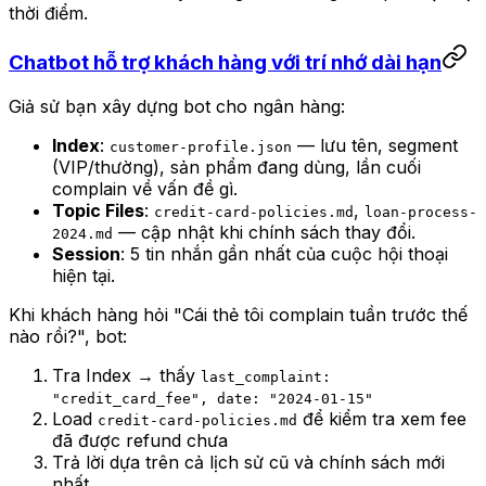
thời điểm.
Chatbot hỗ trợ khách hàng với trí nhớ dài hạn
Giả sử bạn xây dựng bot cho ngân hàng:
Index
:
— lưu tên, segment
customer-profile.json
(VIP/thường), sản phẩm đang dùng, lần cuối
complain về vấn đề gì.
Topic Files
:
,
credit-card-policies.md
loan-process-
— cập nhật khi chính sách thay đổi.
2024.md
Session
: 5 tin nhắn gần nhất của cuộc hội thoại
hiện tại.
Khi khách hàng hỏi "Cái thẻ tôi complain tuần trước thế
nào rồi?", bot:
Tra Index → thấy
last_complaint:
"credit_card_fee", date: "2024-01-15"
Load
để kiểm tra xem fee
credit-card-policies.md
đã được refund chưa
Trả lời dựa trên cả lịch sử cũ và chính sách mới
nhất