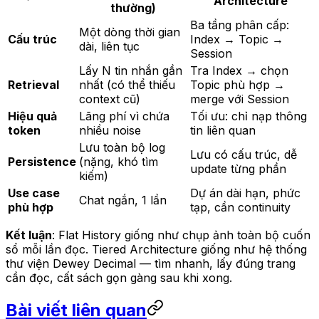
Architecture
thường)
Ba tầng phân cấp:
Một dòng thời gian
Cấu trúc
Index → Topic →
dài, liên tục
Session
Lấy N tin nhắn gần
Tra Index → chọn
Retrieval
nhất (có thể thiếu
Topic phù hợp →
context cũ)
merge với Session
Hiệu quả
Lãng phí vì chứa
Tối ưu: chỉ nạp thông
token
nhiều noise
tin liên quan
Lưu toàn bộ log
Lưu có cấu trúc, dễ
Persistence
(nặng, khó tìm
update từng phần
kiếm)
Use case
Dự án dài hạn, phức
Chat ngắn, 1 lần
phù hợp
tạp, cần continuity
Kết luận
: Flat History giống như chụp ảnh toàn bộ cuốn
sổ mỗi lần đọc. Tiered Architecture giống như hệ thống
thư viện Dewey Decimal — tìm nhanh, lấy đúng trang
cần đọc, cất sách gọn gàng sau khi xong.
Bài viết liên quan