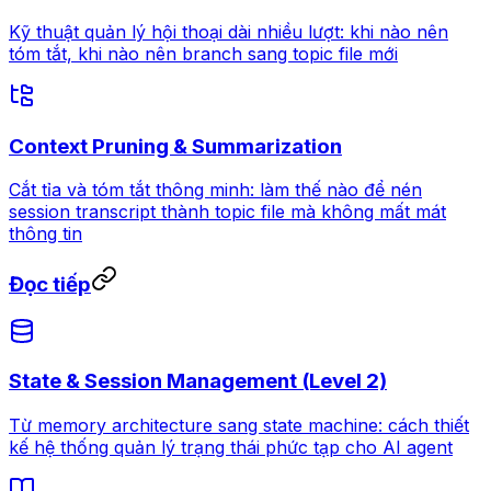
Kỹ thuật quản lý hội thoại dài nhiều lượt: khi nào nên
tóm tắt, khi nào nên branch sang topic file mới
Context Pruning & Summarization
Cắt tỉa và tóm tắt thông minh: làm thế nào để nén
session transcript thành topic file mà không mất mát
thông tin
Đọc tiếp
State & Session Management (Level 2)
Từ memory architecture sang state machine: cách thiết
kế hệ thống quản lý trạng thái phức tạp cho AI agent