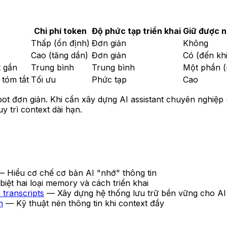
Chi phí token
Độ phức tạp triển khai
Giữ được n
Thấp (ổn định)
Đơn giản
Không
Cao (tăng dần)
Đơn giản
Có (đến kh
t gần
Trung bình
Trung bình
Một phần (m
 tóm tắt
Tối ưu
Phức tạp
Cao
ot đơn giản. Khi cần xây dựng AI assistant chuyên nghiệp 
 trì context dài hạn.
 Hiểu cơ chế cơ bản AI "nhớ" thông tin
iệt hai loại memory và cách triển khai
 transcripts
— Xây dựng hệ thống lưu trữ bền vững cho AI
h
— Kỹ thuật nén thông tin khi context đầy