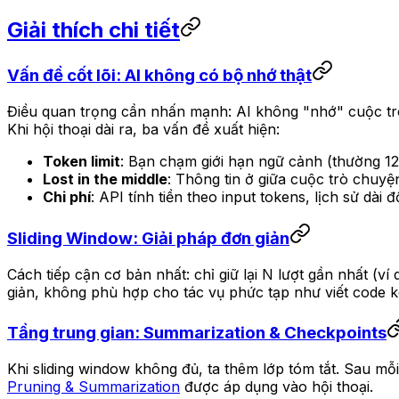
Giải thích chi tiết
Vấn đề cốt lõi: AI không có bộ nhớ thật
Điều quan trọng cần nhấn mạnh: AI không "nhớ" cuộc trò 
Khi hội thoại dài ra, ba vấn đề xuất hiện:
Token limit
: Bạn chạm giới hạn ngữ cảnh (thường 12
Lost in the middle
: Thông tin ở giữa cuộc trò chuyệ
Chi phí
: API tính tiền theo input tokens, lịch sử dài
Sliding Window: Giải pháp đơn giản
Cách tiếp cận cơ bản nhất: chỉ giữ lại N lượt gần nhất (v
giản, không phù hợp cho tác vụ phức tạp như viết code k
Tầng trung gian: Summarization & Checkpoints
Khi sliding window không đủ, ta thêm lớp tóm tắt. Sau mỗi 
Pruning & Summarization
được áp dụng vào hội thoại.