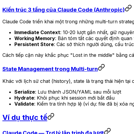
Kiến trúc 3 tầng của Claude Code (Anthropic)
Claude Code triển khai một trong những multi-turn strateg
Immediate Context
: 10-20 lượt gần nhất, giữ nguyên
Working Memory
: Bản tóm tắt các quyết định quan
Persistent Store
: Các sở thích người dùng, cấu trú
Cách tiếp cận này khắc phục "Lost in the middle" bằng cá
State Management trong Multi-turn
Khác với lịch sử chat (history), state là trạng thái hiện tạ
Serialize
: Lưu thành JSON/YAML sau mỗi lượt
Hydrate
: Khôi phục khi session mới bắt đầu
Validate
: Kiểm tra tính hợp lệ (ví dụ: file đã bị xóa 
Ví dụ thực tế
Claude Code — Trợ lý lập trình đa lượt