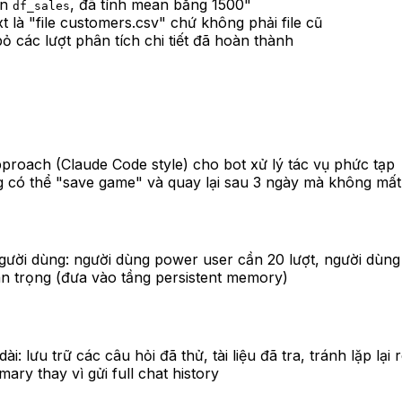
ến
, đã tính mean bằng 1500"
df_sales
xt là "file customers.csv" chứ không phải file cũ
 bỏ các lượt phân tích chi tiết đã hoàn thành
proach (Claude Code style) cho bot xử lý tác vụ phức tạp
ng có thể "save game" và quay lại sau 3 ngày mà không mấ
người dùng: người dùng power user cần 20 lượt, người dùng 
an trọng (đưa vào tầng persistent memory)
ưu trữ các câu hỏi đã thử, tài liệu đã tra, tránh lặp lại r
ry thay vì gửi full chat history