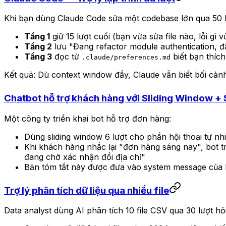
Khi bạn dùng Claude Code sửa một codebase lớn qua 50 lư
Tầng 1
giữ 15 lượt cuối (bạn vừa sửa file nào, lỗi gì 
Tầng 2
lưu "Đang refactor module authentication, đã 
Tầng 3
đọc từ
biết bạn thích
.claude/preferences.md
Kết quả: Dù context window đầy, Claude vẫn biết bối cảnh t
Chatbot hỗ trợ khách hàng với Sliding Window +
Một công ty triển khai bot hỗ trợ đơn hàng:
Dùng sliding window 6 lượt cho phần hội thoại tự nh
Khi khách hàng nhắc lại "đơn hàng sáng nay", bot t
đang chờ xác nhận đổi địa chỉ"
Bản tóm tắt này được đưa vào system message của lư
Trợ lý phân tích dữ liệu qua nhiều file
Data analyst dùng AI phân tích 10 file CSV qua 30 lượt hỏ