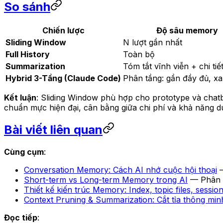
So sánh
Chiến lược
Độ sâu memory
Sliding Window
N lượt gần nhất
Full History
Toàn bộ
Summarization
Tóm tắt vĩnh viễn + chi tiế
Hybrid 3-Tầng (Claude Code)
Phân tầng: gần đầy đủ, xa
Kết luận
: Sliding Window phù hợp cho prototype và chatb
chuẩn mực hiện đại, cân bằng giữa chi phí và khả năng duy
Bài viết liên quan
Cùng cụm
:
Conversation Memory: Cách AI nhớ cuộc hội thoại
—
Short-term vs Long-term Memory trong AI
— Phân b
Thiết kế kiến trúc Memory: Index, topic files, session
Context Pruning & Summarization: Cắt tỉa thông min
Đọc tiếp
: