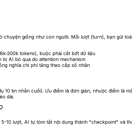
chuyện giống như con người. Mỗi lượt (turn), bạn gửi toà
8k-200k tokens), buộc phải cắt bớt dữ liệu
n bị AI bỏ qua do attention mechanism
 đồng nghĩa chi phí tăng theo cấp số nhân
í dụ 10 tin nhắn cuối). Ưu điểm là đơn giản, nhược điểm là
éo dài.
5-10 lượt, AI tự tóm tắt nội dung thành "checkpoint" và tha