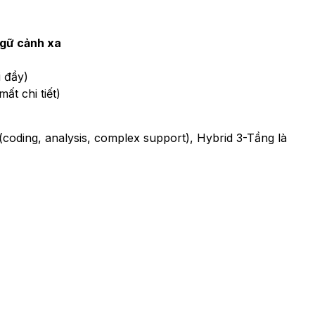
gữ cảnh xa
i đầy)
ất chi tiết)
(coding, analysis, complex support), Hybrid 3-Tầng là