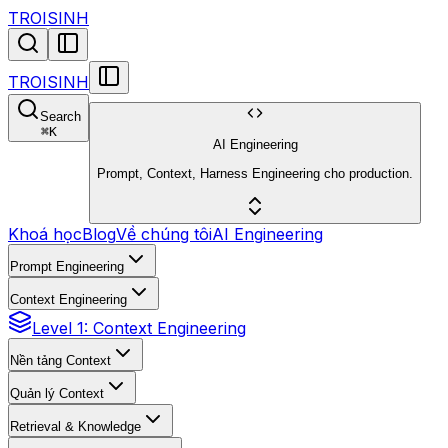
TROISINH
TROISINH
Search
⌘
K
AI Engineering
Prompt, Context, Harness Engineering cho production.
Khoá học
Blog
Về chúng tôi
AI Engineering
Prompt Engineering
Context Engineering
Level 1: Context Engineering
Nền tảng Context
Quản lý Context
Retrieval & Knowledge