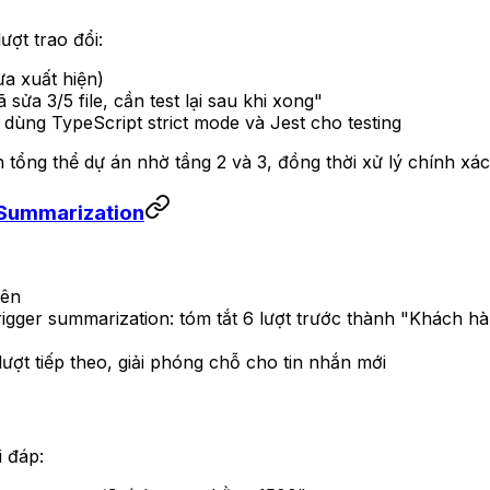
ợt trao đổi:
vừa xuất hiện)
sửa 3/5 file, cần test lại sau khi xong"
 dùng TypeScript strict mode và Jest cho testing
ổng thể dự án nhờ tầng 2 và 3, đồng thời xử lý chính xác ch
 Summarization
iên
rigger summarization: tóm tắt 6 lượt trước thành "Khách h
ợt tiếp theo, giải phóng chỗ cho tin nhắn mới
i đáp: