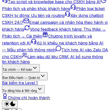
Tạo script và knowledge base cho CSKH bằng AI
Phân tích và phân khúc khách hàng
Phân loại ticket
CSKH tự động: Ưu tiên và routing
Xây dựng chatbot
CSKH 24/7
Email campaign cá nhân hóa theo hành vi
khách hàng
Vòng feedback khách hàng: Thu thập →
Phân tích → Cải thiện
Chương trình loyalty và
retention với AI
Xử lý khiếu nại khách hàng bằng AI
— Mẫu phản hồi thông minh
Tích hợp AI vào Zalo OA
cho CSKH
Làm giàu dữ liệu CRM: AI bổ sung thông
tin khách hàng
Tài chính — Kế toán
Ban Điều hành — Quản trị
Bài kiểm tra Level 1
Tự động hóa & Mở rộng
Chứng chỉ hoàn thành