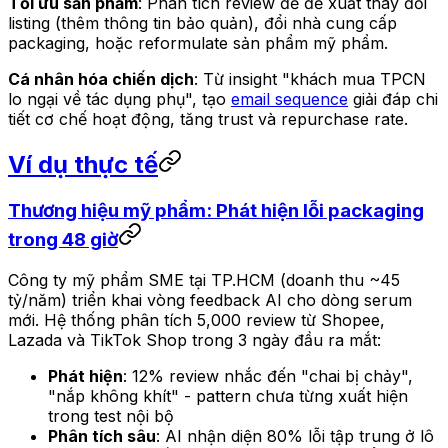
Tối ưu sản phẩm
: Phân tích review để đề xuất thay đổi
listing (thêm thông tin bảo quản), đổi nhà cung cấp
packaging, hoặc reformulate sản phẩm mỹ phẩm.
Cá nhân hóa chiến dịch
: Từ insight "khách mua TPCN
lo ngại về tác dụng phụ", tạo
email sequence
giải đáp chi
tiết cơ chế hoạt động, tăng trust và repurchase rate.
Ví dụ thực tế
Thương hiệu mỹ phẩm: Phát hiện lỗi packaging
trong 48 giờ
Công ty mỹ phẩm SME tại TP.HCM (doanh thu ~45
tỷ/năm) triển khai vòng feedback AI cho dòng serum
mới. Hệ thống phân tích 5,000 review từ Shopee,
Lazada và TikTok Shop trong 3 ngày đầu ra mắt:
Phát hiện
: 12% review nhắc đến "chai bị chảy",
"nắp không khít" - pattern chưa từng xuất hiện
trong test nội bộ
Phân tích sâu
: AI nhận diện 80% lỗi tập trung ở lô