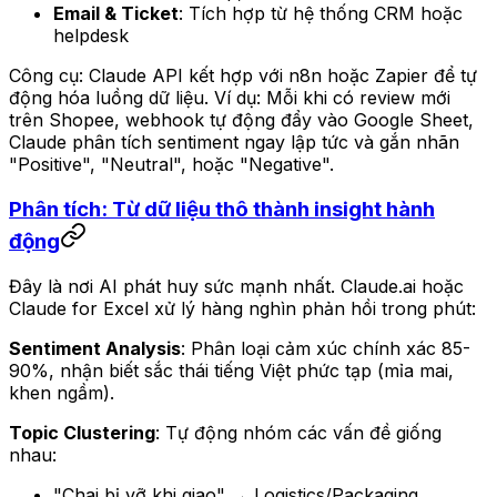
Email & Ticket
: Tích hợp từ hệ thống CRM hoặc
helpdesk
Công cụ: Claude API kết hợp với n8n hoặc Zapier để tự
động hóa luồng dữ liệu. Ví dụ: Mỗi khi có review mới
trên Shopee, webhook tự động đẩy vào Google Sheet,
Claude phân tích sentiment ngay lập tức và gắn nhãn
"Positive", "Neutral", hoặc "Negative".
Phân tích: Từ dữ liệu thô thành insight hành
động
Đây là nơi AI phát huy sức mạnh nhất. Claude.ai hoặc
Claude for Excel xử lý hàng nghìn phản hồi trong phút:
Sentiment Analysis
: Phân loại cảm xúc chính xác 85-
90%, nhận biết sắc thái tiếng Việt phức tạp (mỉa mai,
khen ngầm).
Topic Clustering
: Tự động nhóm các vấn đề giống
nhau:
"Chai bị vỡ khi giao" → Logistics/Packaging