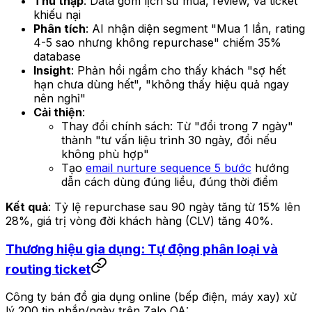
Thu thập
: Data gồm lịch sử mua, review, và ticket
khiếu nại
Phân tích
: AI nhận diện segment "Mua 1 lần, rating
4-5 sao nhưng không repurchase" chiếm 35%
database
Insight
: Phản hồi ngầm cho thấy khách "sợ hết
hạn chưa dùng hết", "không thấy hiệu quả ngay
nên nghỉ"
Cải thiện
:
Thay đổi chính sách: Từ "đổi trong 7 ngày"
thành "tư vấn liệu trình 30 ngày, đổi nếu
không phù hợp"
Tạo
email nurture sequence 5 bước
hướng
dẫn cách dùng đúng liều, đúng thời điểm
Kết quả
: Tỷ lệ repurchase sau 90 ngày tăng từ 15% lên
28%, giá trị vòng đời khách hàng (CLV) tăng 40%.
Thương hiệu gia dụng: Tự động phân loại và
routing ticket
Công ty bán đồ gia dụng online (bếp điện, máy xay) xử
lý 200 tin nhắn/ngày trên Zalo OA: