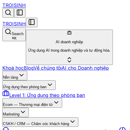
TROISINH
TROISINH
Search
⌘
K
AI doanh nghiệp
Ứng dụng AI trong doanh nghiệp và tự động hóa.
Khoá học
Blog
Về chúng tôi
AI cho Doanh nghiệp
Nền tảng
Ứng dụng theo phòng ban
Level 1: Ứng dụng theo phòng ban
Ecom — Thương mại điện tử
Marketing
CSKH / CRM — Chăm sóc khách hàng