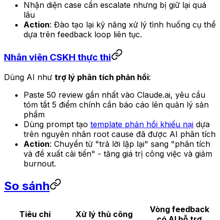
Nhận diện case cần escalate nhưng bị giữ lại quá
lâu
Action
: Đào tạo lại kỹ năng xử lý tình huống cụ thể
dựa trên feedback loop liên tục.
Nhân viên CSKH thực thi
Dùng AI như
trợ lý phân tích phản hồi
:
Paste 50 review gần nhất vào Claude.ai, yêu cầu
tóm tắt 5 điểm chính cần báo cáo lên quản lý sản
phẩm
Dùng prompt tạo
template phản hồi khiếu nại
dựa
trên nguyên nhân root cause đã được AI phân tích
Action
: Chuyển từ "trả lời lặp lại" sang "phân tích
và đề xuất cải tiến" - tăng giá trị công việc và giảm
burnout.
So sánh
Vòng feedback
Tiêu chí
Xử lý thủ công
có AI hỗ trợ