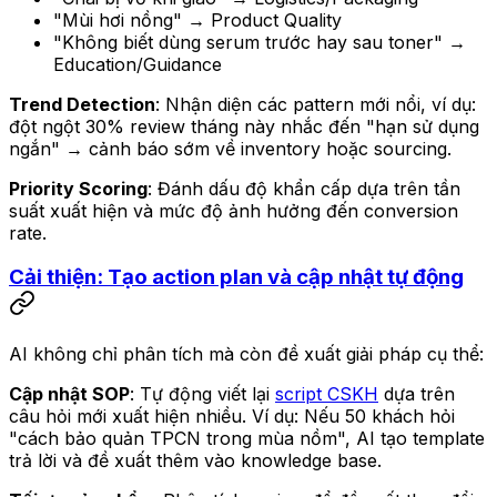
"Mùi hơi nồng" → Product Quality
"Không biết dùng serum trước hay sau toner" →
Education/Guidance
Trend Detection
: Nhận diện các pattern mới nổi, ví dụ:
đột ngột 30% review tháng này nhắc đến "hạn sử dụng
ngắn" → cảnh báo sớm về inventory hoặc sourcing.
Priority Scoring
: Đánh dấu độ khẩn cấp dựa trên tần
suất xuất hiện và mức độ ảnh hưởng đến conversion
rate.
Cải thiện: Tạo action plan và cập nhật tự động
AI không chỉ phân tích mà còn đề xuất giải pháp cụ thể:
Cập nhật SOP
: Tự động viết lại
script CSKH
dựa trên
câu hỏi mới xuất hiện nhiều. Ví dụ: Nếu 50 khách hỏi
"cách bảo quản TPCN trong mùa nồm", AI tạo template
trả lời và đề xuất thêm vào knowledge base.