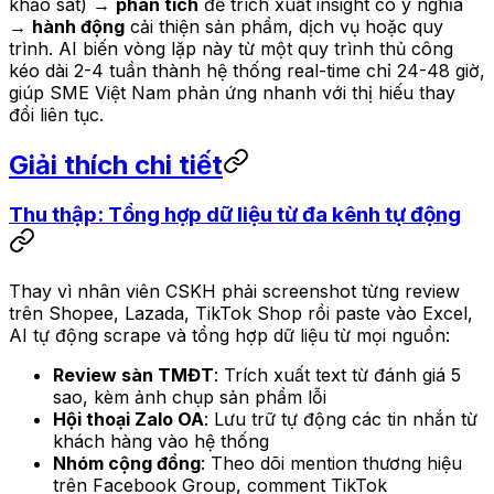
khảo sát) →
phân tích
để trích xuất insight có ý nghĩa
→
hành động
cải thiện sản phẩm, dịch vụ hoặc quy
trình. AI biến vòng lặp này từ một quy trình thủ công
kéo dài 2-4 tuần thành hệ thống real-time chỉ 24-48 giờ,
giúp SME Việt Nam phản ứng nhanh với thị hiếu thay
đổi liên tục.
Giải thích chi tiết
Thu thập: Tổng hợp dữ liệu từ đa kênh tự động
Thay vì nhân viên CSKH phải screenshot từng review
trên Shopee, Lazada, TikTok Shop rồi paste vào Excel,
AI tự động scrape và tổng hợp dữ liệu từ mọi nguồn:
Review sàn TMĐT
: Trích xuất text từ đánh giá 5
sao, kèm ảnh chụp sản phẩm lỗi
Hội thoại Zalo OA
: Lưu trữ tự động các tin nhắn từ
khách hàng vào hệ thống
Nhóm cộng đồng
: Theo dõi mention thương hiệu
trên Facebook Group, comment TikTok