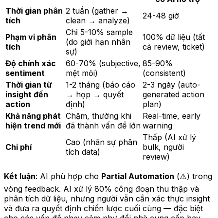
Thời gian phân
2 tuần (gather →
24-48 giờ
tích
clean → analyze)
Chỉ 5-10% sample
Phạm vi phân
100% dữ liệu (tất
(do giới hạn nhân
tích
cả review, ticket)
sự)
Độ chính xác
60-70% (subjective,
85-90%
sentiment
mệt mỏi)
(consistent)
Thời gian từ
1-2 tháng (báo cáo
2-3 ngày (auto-
insight đến
→ họp → quyết
generated action
action
định)
plan)
Khả năng phát
Chậm, thường khi
Real-time, early
hiện trend mới
đã thành vấn đề lớn
warning
Thấp (AI xử lý
Cao (nhân sự phân
Chi phí
bulk, người
tích data)
review)
Kết luận
: AI phù hợp cho
Partial Automation
(⚠️) trong
vòng feedback. AI xử lý 80% công đoạn thu thập và
phân tích dữ liệu, nhưng người vẫn cần xác thực insight
và đưa ra quyết định chiến lược cuối cùng — đặc biệt
cho các vấn đề nhạy cảm như đổi nhà cung cấp hay