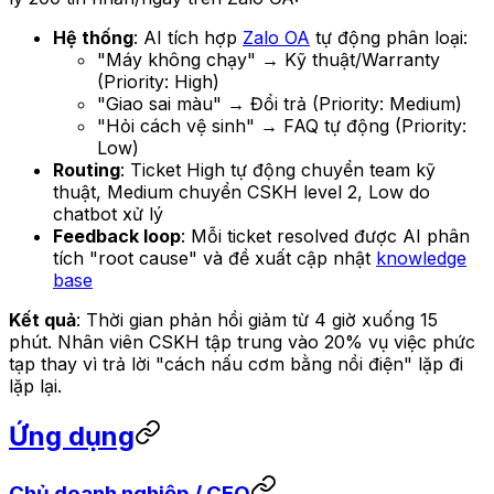
Hệ thống
: AI tích hợp
Zalo OA
tự động phân loại:
"Máy không chạy" → Kỹ thuật/Warranty
(Priority: High)
"Giao sai màu" → Đổi trả (Priority: Medium)
"Hỏi cách vệ sinh" → FAQ tự động (Priority:
Low)
Routing
: Ticket High tự động chuyển team kỹ
thuật, Medium chuyển CSKH level 2, Low do
chatbot xử lý
Feedback loop
: Mỗi ticket resolved được AI phân
tích "root cause" và đề xuất cập nhật
knowledge
base
Kết quả
: Thời gian phản hồi giảm từ 4 giờ xuống 15
phút. Nhân viên CSKH tập trung vào 20% vụ việc phức
tạp thay vì trả lời "cách nấu cơm bằng nồi điện" lặp đi
lặp lại.
Ứng dụng
Chủ doanh nghiệp / CEO