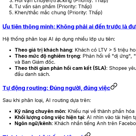
Hỏi vận chuyển/tracking (Priority: Thấp)
Tư vấn sản phẩm (Priority: Thấp)
Khen/thắc mắc chung (Priority: Thấp)
Ưu tiên thông minh: Không phải ai đến trước là đ
Hệ thống phân loại AI áp dụng nhiều lớp ưu tiên:
Theo giá trị khách hàng
: Khách có LTV > 5 triệu h
Theo mức độ nghiêm trọng
: Phản hồi về "dị ứng"
và Ban Giám đốc.
Theo thời gian phản hồi cam kết (SLA)
: Shopee yêu
đầu danh sách.
Tự động routing: Đúng người, đúng việc
Sau khi phân loại, AI routing dựa trên:
Kỹ năng chuyên môn
: Khiếu nại về thành phần hóa
Khối lượng công việc hiện tại
: AI nhìn vào tải hiện
Ngôn ngữ/kênh
: Khách nhắn tiếng Anh trên Faceb