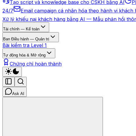
Tạo script và knowledge base cho CSKH bằng AI
P
24/7
Email campaign cá nhân hóa theo hành vi khách
Xử lý khiếu nại khách hàng bằng AI — Mẫu phản hồi thô
Tài chính — Kế toán
Ban Điều hành — Quản trị
Bài kiểm tra Level 1
Tự động hóa & Mở rộng
Chứng chỉ hoàn thành
Ask AI