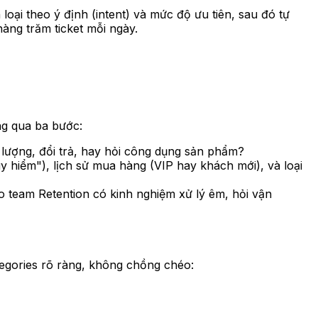
loại theo ý định (intent) và mức độ ưu tiên, sau đó tự
àng trăm ticket mỗi ngày.
ng qua ba bước:
t lượng, đổi trả, hay hỏi công dụng sản phẩm?
y hiểm"), lịch sử mua hàng (VIP hay khách mới), và loại
o team Retention có kinh nghiệm xử lý êm, hỏi vận
ategories rõ ràng, không chồng chéo: