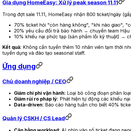
Gia dụng HomeEasy: Xử lý peak season 11.11
Trong đợt sale 11.11, HomeEasy nhận 800 ticket/ngày (gấp
70% ticket hỏi "còn hàng không", "khi nào giao", "
20% yêu cầu đổi trả bảo hành → chuyển team Hậu
10% khiếu nại phức tạp (sản phẩm lỗi kỹ thuật) → c
Kết quả
: Không cần tuyển thêm 10 nhân viên tạm thời như 
tuyển dụng và đào tạo seasonal staff.
Ứng dụng
Chủ doanh nghiệp / CEO
Giảm chi phí vận hành
: Loại bỏ công đoạn phân loại
Giảm rủi ro pháp lý
: Phát hiện tự động các khiếu nạ
Data-driven
: Báo cáo hàng tuần cho biết 40% ticke
Quản lý CSKH / CS Lead
Cân bằng workload
: AI nhìn vào số ticket đang pen