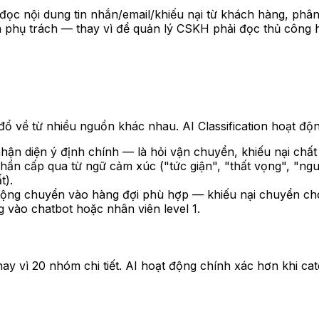
đọc nội dung tin nhắn/email/khiếu nại từ khách hàng, phân 
phụ trách — thay vì để quản lý CSKH phải đọc thủ công h
đổ về từ nhiều nguồn khác nhau. AI Classification hoạt độ
nhận diện ý định chính — là hỏi vận chuyển, khiếu nại chấ
hẩn cấp qua từ ngữ cảm xúc ("tức giận", "thất vọng", "ngu
t).
ự động chuyển vào hàng đợi phù hợp — khiếu nại chuyển ch
 vào chatbot hoặc nhân viên level 1.
hay vì 20 nhóm chi tiết. AI hoạt động chính xác hơn khi c