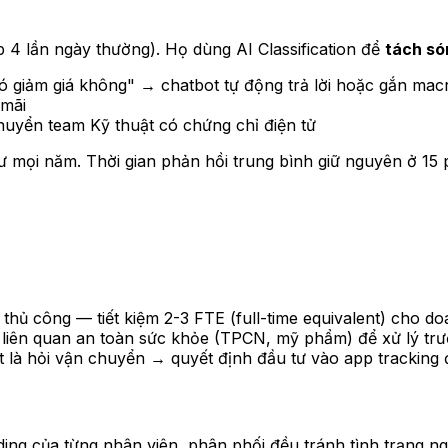
 4 lần ngày thường). Họ dùng AI Classification để
tách só
có giảm giá không" → chatbot tự động trả lời hoặc gắn mac
 mãi
huyển team Kỹ thuật có chứng chỉ điện tử
mọi năm. Thời gian phản hồi trung bình giữ nguyên ở 15 phú
 thủ công — tiết kiệm 2-3 FTE (full-time equivalent) cho do
i liên quan an toàn sức khỏe (TPCN, mỹ phẩm) để xử lý trướ
t là hỏi vận chuyển → quyết định đầu tư vào app tracking
ding của từng nhân viên, phân phối đều tránh tình trạng ng