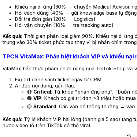
Khiếu nại dị ứng (30% → chuyển Medical Advisor n
Hỏi cách dùng (40% → gửi knowledge base tự động
Đổi trả đơn giản (20% → Logistics)
Hỏi vận chuyển (10% → tra tracking auto)
Kết quả
: Thời gian phân loại giảm 90%. Khiếu nại dị ứng 
trung vào 30% ticket phức tạp thay vì bị nhấn chìm trong 
TPCN VitaMax: Phân biệt khách VIP và khiếu nại
VitaMax bán thực phẩm chức năng qua TikTok Shop và w
Export danh sách ticket ngày từ CRM
AI đọc nội dung, gắn flag:
🔴
Critical
: Từ khóa "phản ứng phụ", "buồn nô
🟠
VIP
: Khách có giá trị đơn >3 triệu hoặc m
🟡
Standard
: Các vấn đề thông thường → vào 
Kết quả
: Tỷ lệ khách VIP hài lòng (đánh giá 5 sao) tăng
được video tố trên TikTok có thể viral.