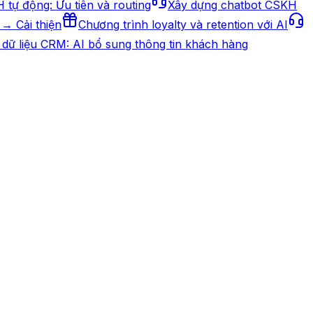
H tự động: Ưu tiên và routing
Xây dựng chatbot CSKH
→ Cải thiện
Chương trình loyalty và retention với AI
 dữ liệu CRM: AI bổ sung thông tin khách hàng