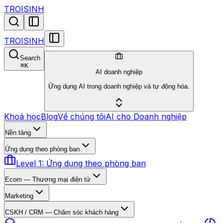
TROISINH
TROISINH
Search
⌘
K
AI doanh nghiệp
Ứng dụng AI trong doanh nghiệp và tự động hóa.
Khoá học
Blog
Về chúng tôi
AI cho Doanh nghiệp
Nền tảng
Ứng dụng theo phòng ban
Level 1: Ứng dụng theo phòng ban
Ecom — Thương mại điện tử
Marketing
CSKH / CRM — Chăm sóc khách hàng