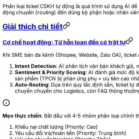
Phân loại ticket CSKH tự động là quá trình sử dụng AI để 
động chuyển (routing) đến đúng bộ phận hoặc nhân viên 
Giải thích chi tiết
Cơ chế hoạt động: Từ hỗn loạn đến có trật tự
Khi SME bán đa kênh (Shopee, Website, Zalo OA), ticket 
Intent Detection
: AI phân tích văn bản khách gửi, 
Sentiment & Priority Scoring
: AI đánh giá mức độ k
sản phẩm (TPCN bị phản ứng phụ = ưu tiên cao nhấ
Auto-Routing
: Dựa trên quy tắc định sẵn, ticket t
chuyển chuyển cho Logistics, còn FAQ thông thường
Mẹo thực chiến
: Bắt đầu với 4-5 nhóm phân loại chính t
Khiếu nại chất lượng (Priority: Cao)
Yêu cầu đổi trả/hoàn tiền (Priority: Trung bình)