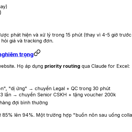
gay)
)
được phát hiện và xử lý trong 15 phút (thay vì 4-5 giờ trư
hỏi giá và tracking đơn.
 nghiêm trọng
ebsite. Họ áp dụng
priority routing
qua Claude for Excel:
n", "dị ứng" → chuyển Legal + QC trong 30 phút
ua 3 lần → chuyển Senior CSKH + tặng voucher 200k
hàng đợi bình thường
 từ 85% lên 94%. Một trường hợp "buồn nôn sau uống collag