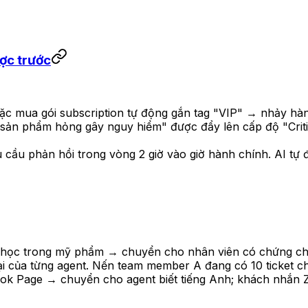
ược trước
oặc mua gói subscription tự động gắn tag "VIP" → nhảy hà
, "sản phẩm hỏng gây nguy hiểm" được đẩy lên cấp độ "Cri
 cầu phản hồi trong vòng 2 giờ vào giờ hành chính. AI tự 
 học trong mỹ phẩm → chuyển cho nhân viên có chứng chỉ d
 tại của từng agent. Nến team member A đang có 10 ticket c
ook Page → chuyển cho agent biết tiếng Anh; khách nhắn 