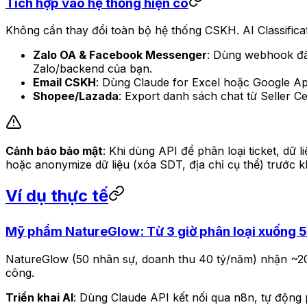
Tích hợp vào hệ thống hiện có
Không cần thay đổi toàn bộ hệ thống CSKH. AI Classificati
Zalo OA & Facebook Messenger
: Dùng webhook đẩ
Zalo/backend của bạn.
Email CSKH
: Dùng Claude for Excel hoặc Google Ap
Shopee/Lazada
: Export danh sách chat từ Seller Ce
Cảnh báo bảo mật
: Khi dùng API để phân loại ticket, dữ 
hoặc anonymize dữ liệu (xóa SDT, địa chỉ cụ thể) trước kh
Ví dụ thực tế
Mỹ phẩm NatureGlow: Từ 3 giờ phân loại xuống 5
NatureGlow (50 nhân sự, doanh thu 40 tỷ/năm) nhận ~200
công.
Triển khai AI
: Dùng Claude API kết nối qua n8n, tự động