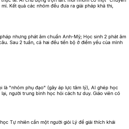
p thực tế. AI chủ động trộn lẫn: mỗi nhóm có một "chuyên
ỉ mỉ. Kết quả các nhóm đều đưa ra giải pháp khả thi,
ngữ pháp nhưng phát âm chuẩn Anh-Mỹ; Học sinh 2 phát âm
âu. Sau 2 tuần, cả hai đều tiến bộ ở điểm yếu của mình
ọi là "nhóm phụ đạo" (gây áp lực tâm lý), AI ghép học
lại, người trung bình học hỏi cách tư duy. Giáo viên có
ọc Tự nhiên cần một người giỏi Lý để giải thích khái