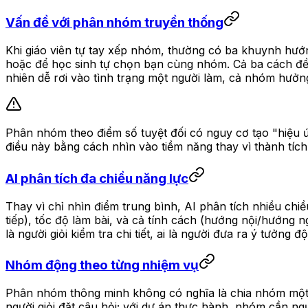
Vấn đề với phân nhóm truyền thống
Khi giáo viên tự tay xếp nhóm, thường có ba khuynh hướng
hoặc để học sinh tự chọn bạn cùng nhóm. Cả ba cách đề
nhiên dễ rơi vào tình trạng một người làm, cả nhóm hưởng
Phân nhóm theo điểm số tuyệt đối có nguy cơ tạo "hiệu ứ
điều này bằng cách nhìn vào tiềm năng thay vì thành tích
AI phân tích đa chiều năng lực
Thay vì chỉ nhìn điểm trung bình, AI phân tích nhiều chi
tiếp), tốc độ làm bài, và cả tính cách (hướng nội/hướng 
là người giỏi kiểm tra chi tiết, ai là người đưa ra ý tưởng đ
Nhóm động theo từng nhiệm vụ
Phân nhóm thông minh không có nghĩa là chia nhóm một 
người giỏi đặt câu hỏi; với dự án thực hành, nhóm cần ngườ