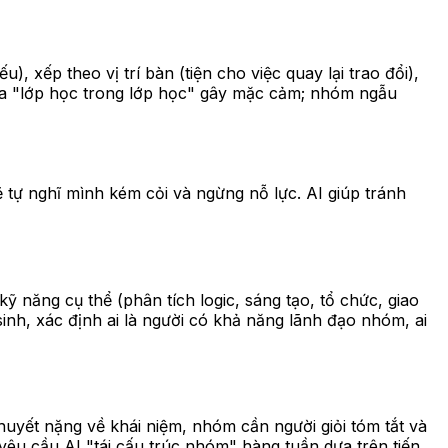
 xếp theo vị trí bàn (tiện cho việc quay lại trao đổi),
ra "lớp học trong lớp học" gây mặc cảm; nhóm ngẫu
tự nghĩ mình kém cỏi và ngừng nỗ lực. AI giúp tránh
ỹ năng cụ thể (phân tích logic, sáng tạo, tổ chức, giao
inh, xác định ai là người có khả năng lãnh đạo nhóm, ai
 thuyết nặng về khái niệm, nhóm cần người giỏi tóm tắt và
ể yêu cầu AI "tái cấu trúc nhóm" hàng tuần dựa trên tiến