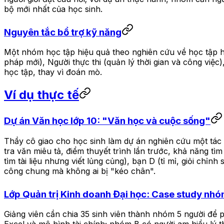
bộ mới nhất của học sinh.
Nguyên tắc bổ trợ kỹ năng
Một nhóm học tập hiệu quả theo nghiên cứu về học tập hợp 
pháp mới), Người thực thi (quản lý thời gian và công việc
học tập, thay vì đoán mò.
Ví dụ thực tế
Dự án Văn học lớp 10: "Văn học và cuộc sống"
Thầy cô giao cho học sinh làm dự án nghiên cứu một tác p
tra văn miêu tả, điểm thuyết trình lần trước, khả năng tìm
tìm tài liệu nhưng viết lủng củng), bạn D (tỉ mỉ, giỏi chỉn
công chung mà không ai bị "kéo chân".
Lớp Quản trị Kinh doanh Đại học: Case study nh
Giảng viên cần chia 35 sinh viên thành nhóm 5 người để 