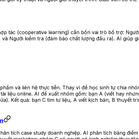
tác (cooperative learning) cần bốn vai trò bổ trợ: Người p
), và Người kiểm tra (đảm bảo chất lượng đầu ra). AI giúp 
hẩm và liên hệ thực tiễn. Thay vì để học sinh tự chia nhó
 tài liệu online. AI đề xuất nhóm gồm: bạn A (viết hay nhưn
h sửa). Kết quả: bạn C tìm tư liệu, A viết kịch bản, B thuyết
óm
phân tích case study doanh nghiệp. AI phân tích bảng điểm