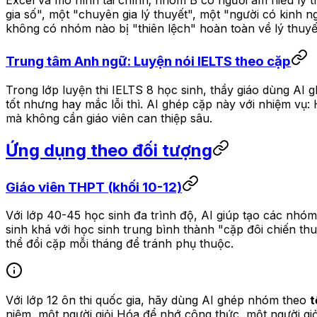
Excel và mô hình tài chính; nhóm B có người am hiểu lý 
gia số", một "chuyên gia lý thuyết", một "người có kinh n
không có nhóm nào bị "thiên lệch" hoàn toàn về lý thuyết
Trung tâm Anh ngữ: Luyện nói IELTS theo cặp
Trong lớp luyện thi IELTS 8 học sinh, thầy giáo dùng AI
tốt nhưng hay mắc lỗi thì. AI ghép cặp này với nhiệm vụ
mà không cần giáo viên can thiệp sâu.
Ứng dụng theo đối tượng
Giáo viên THPT (khối 10-12)
Với lớp 40-45 học sinh đa trình độ, AI giúp tạo các nhóm
sinh khá với học sinh trung bình thành "cặp đôi chiến thu
thể đổi cặp mỗi tháng để tránh phụ thuộc.
Với lớp 12 ôn thi quốc gia, hãy dùng AI ghép nhóm theo
t
niệm, một người giỏi Hóa để nhớ công thức, một người gi