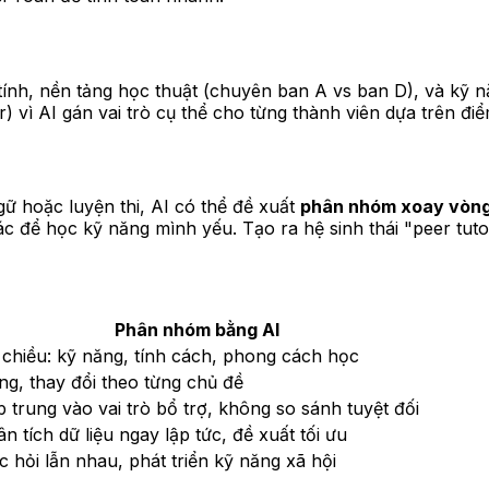
 tính, nền tảng học thuật (chuyên ban A vs ban D), và kỹ 
) vì AI gán vai trò cụ thể cho từng thành viên dựa trên đ
gữ hoặc luyện thi, AI có thể đề xuất
phân nhóm xoay vòng
để học kỹ năng mình yếu. Tạo ra hệ sinh thái "peer tutor
Phân nhóm bằng AI
 chiều: kỹ năng, tính cách, phong cách học
g, thay đổi theo từng chủ đề
 trung vào vai trò bổ trợ, không so sánh tuyệt đối
n tích dữ liệu ngay lập tức, đề xuất tối ưu
 hỏi lẫn nhau, phát triển kỹ năng xã hội