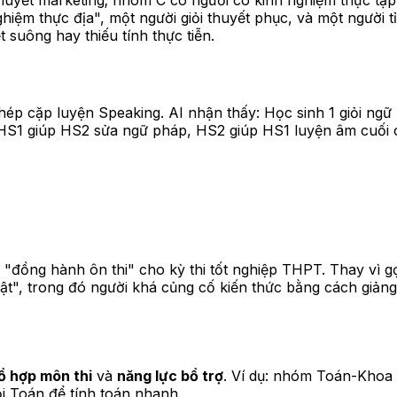
thuyết marketing; nhóm C có người có kinh nghiệm thực tậ
ghiệm thực địa", một người giỏi thuyết phục, và một người t
 suông hay thiếu tính thực tiễn.
 ghép cặp luyện Speaking. AI nhận thấy: Học sinh 1 giỏi 
: HS1 giúp HS2 sửa ngữ pháp, HS2 giúp HS1 luyện âm cuối c
 "đồng hành ôn thi" cho kỳ thi tốt nghiệp THPT. Thay vì g
ật", trong đó người khá củng cố kiến thức bằng cách giảng 
ổ hợp môn thi
và
năng lực bổ trợ
. Ví dụ: nhóm Toán-Khoa h
ỏi Toán để tính toán nhanh.