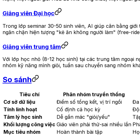
Giảng viên Đại học
Trong lớp seminar 30-50 sinh viên, AI giúp cân bằng giới
ngăn chặn hiện tượng "kẻ ăn không người làm" (free-rider
Giảng viên trung tâm
Với lớp học nhỏ (8-12 học sinh) tại các trung tâm ngoại n
nhóm kỹ năng mình giỏi, tuần sau chuyển sang nhóm khác 
So sánh
Tiêu chí
Phân nhóm truyền thống
Cơ sở dữ liệu
Điểm số tổng kết, vị trí ngồi
Đa
Tính linh hoạt
Cố định cả học kỳ
Độn
Tâm lý học sinh
Dễ gắn mác "giỏi/yếu"
Tập
Khối lượng công việc
Giáo viên phải thử-sai nhiều lần
Phâ
Mục tiêu nhóm
Hoàn thành bài tập
Học