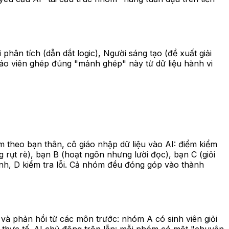
hân tích (dẫn dắt logic), Người sáng tạo (đề xuất giải
giáo viên ghép đúng "mảnh ghép" này từ dữ liệu hành vi
m theo bạn thân, cô giáo nhập dữ liệu vào AI: điểm kiểm
g rụt rè), bạn B (hoạt ngôn nhưng lười đọc), bạn C (giỏi
 trình, D kiểm tra lỗi. Cả nhóm đều đóng góp vào thành
 và phản hồi từ các môn trước: nhóm A có sinh viên giỏi