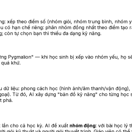
: xếp theo điểm số (nhóm giỏi, nhóm trung bình, nhóm yếu),
u có hạn chế riêng: phân nhóm đồng nhất theo điểm tạo 
; còn tự chọn bạn thì thiếu đa dạng kỹ năng.
ng Pygmalion" — khi học sinh bị xếp vào nhóm yếu, họ sẽ 
 quá khứ.
ều dữ liệu: phong cách học (hình ảnh/âm thanh/vận động), k
ngoại). Từ đó, AI xây dựng "bản đồ kỹ năng" cho từng học s
ột phá.
lần cho cả học kỳ. AI đề xuất
nhóm động
: với bài học lý
i giỏi kỹ thuật và người giỏi thuyết trình. Giáo viên có th