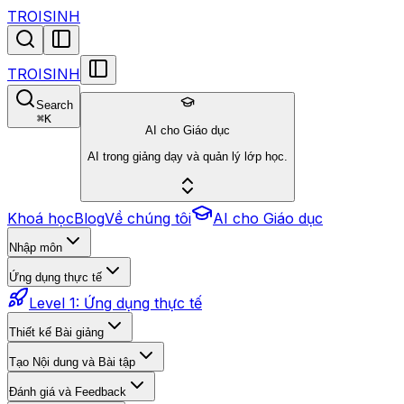
TROISINH
TROISINH
Search
⌘
K
AI cho Giáo dục
AI trong giảng dạy và quản lý lớp học.
Khoá học
Blog
Về chúng tôi
AI cho Giáo dục
Nhập môn
Ứng dụng thực tế
Level 1: Ứng dụng thực tế
Thiết kế Bài giảng
Tạo Nội dung và Bài tập
Đánh giá và Feedback