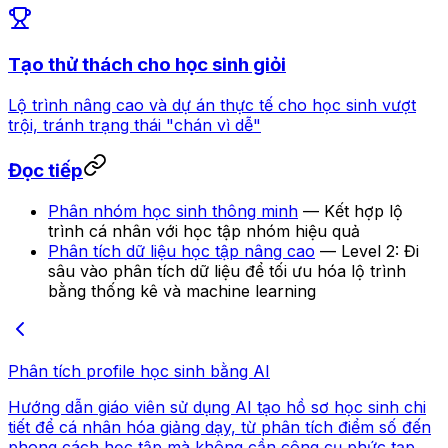
Tạo thử thách cho học sinh giỏi
Lộ trình nâng cao và dự án thực tế cho học sinh vượt
trội, tránh trạng thái "chán vì dễ"
Đọc tiếp
Phân nhóm học sinh thông minh
— Kết hợp lộ
trình cá nhân với học tập nhóm hiệu quả
Phân tích dữ liệu học tập nâng cao
— Level 2: Đi
sâu vào phân tích dữ liệu để tối ưu hóa lộ trình
bằng thống kê và machine learning
Phân tích profile học sinh bằng AI
Hướng dẫn giáo viên sử dụng AI tạo hồ sơ học sinh chi
tiết để cá nhân hóa giảng dạy, từ phân tích điểm số đến
phong cách học tập mà không cần công cụ phức tạp.