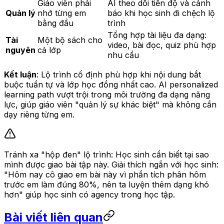
Giáo viên phải
AI theo dõi tiến độ và cảnh
Quản lý
nhớ từng em
báo khi học sinh đi chệch lộ
bằng đầu
trình
Tổng hợp tài liệu đa dạng:
Tài
Một bộ sách cho
video, bài đọc, quiz phù hợp
nguyên
cả lớp
nhu cầu
Kết luận
: Lộ trình cố định phù hợp khi nội dung bắt
buộc tuần tự và lớp học đồng nhất cao. AI personalized
learning path vượt trội trong môi trường đa dạng năng
lực, giúp giáo viên "quản lý sự khác biệt" mà không cần
dạy riêng từng em.
Tránh xa "hộp đen" lộ trình: Học sinh cần biết tại sao
mình được giao bài tập này. Giải thích ngắn với học sinh:
"Hôm nay cô giao em bài này vì phần tích phân hôm
trước em làm đúng 80%, nên ta luyện thêm dạng khó
hơn"
giúp học sinh có agency trong học tập.
Bài viết liên quan