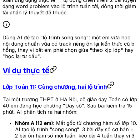
toán ứng dụng thực tế → tự động chèn thêm 2 bài luyện
dạng word problem vào lộ trình tuần tới, đồng thời giảm
tải phần lý thuyết đã thuộc.
Dùng AI để tạo "lộ trình song song": một em vừa học
nội dung chuẩn vừa có track riêng ôn lại kiến thức cũ bị
hổng, thay vì bắt em phải chọn giữa "theo kịp lớp" hay
"học lại từ đầu".
Ví dụ thực tế
Lớp Toán 11: Cùng chương, hai lộ trình
Tại một trường THPT ở Hà Nội, cô giáo dạy Toán có lớp
40 em đang học chương "Dãy số". Sau bài kiểm tra 15
phút, AI phân tích ra hai nhóm:
Nhóm A (12 em)
: Mất gốc từ chương hàm số lớp 10.
AI tạo lộ trình "song song": 3 bài dãy số cơ bản +
2 bài ôn hàm số mỗi tuần, kéo dài 4 tuần thay vì 3