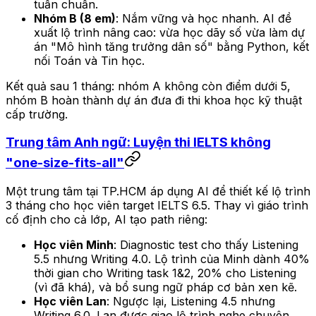
tuần chuẩn.
Nhóm B (8 em)
: Nắm vững và học nhanh. AI đề
xuất lộ trình nâng cao: vừa học dãy số vừa làm dự
án "Mô hình tăng trưởng dân số" bằng Python, kết
nối Toán và Tin học.
Kết quả sau 1 tháng: nhóm A không còn điểm dưới 5,
nhóm B hoàn thành dự án đưa đi thi khoa học kỹ thuật
cấp trường.
Trung tâm Anh ngữ: Luyện thi IELTS không
"one-size-fits-all"
Một trung tâm tại TP.HCM áp dụng AI để thiết kế lộ trình
3 tháng cho học viên target IELTS 6.5. Thay vì giáo trình
cố định cho cả lớp, AI tạo path riêng:
Học viên Minh
: Diagnostic test cho thấy Listening
5.5 nhưng Writing 4.0. Lộ trình của Minh dành 40%
thời gian cho Writing task 1&2, 20% cho Listening
(vì đã khá), và bổ sung ngữ pháp cơ bản xen kẽ.
Học viên Lan
: Ngược lại, Listening 4.5 nhưng
Writing 6.0. Lan được giao lộ trình nghe chuyên