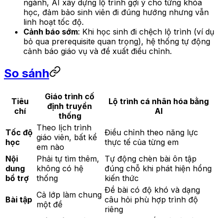
ngành, AI xây dựng lộ trình gợi ý cho từng khóa
học, đảm bảo sinh viên đi đúng hướng nhưng vẫn
linh hoạt tốc độ.
Cảnh báo sớm
: Khi học sinh đi chệch lộ trình (ví dụ
bỏ qua prerequisite quan trọng), hệ thống tự động
cảnh báo giáo vụ và đề xuất điều chỉnh.
So sánh
Giáo trình cố
Tiêu
Lộ trình cá nhân hóa bằng
định truyền
chí
AI
thống
Theo lịch trình
Tốc độ
Điều chỉnh theo năng lực
giáo viên, bất kể
học
thực tế của từng em
em nào
Nội
Phải tự tìm thêm,
Tự động chèn bài ôn tập
dung
không có hệ
đúng chỗ khi phát hiện hổng
bổ trợ
thống
kiến thức
Đề bài có độ khó và dạng
Cả lớp làm chung
Bài tập
câu hỏi phù hợp trình độ
một đề
riêng