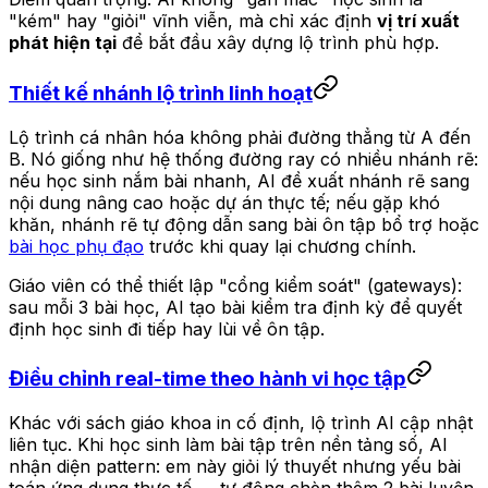
"kém" hay "giỏi" vĩnh viễn, mà chỉ xác định
vị trí xuất
phát hiện tại
để bắt đầu xây dựng lộ trình phù hợp.
Thiết kế nhánh lộ trình linh hoạt
Lộ trình cá nhân hóa không phải đường thẳng từ A đến
B. Nó giống như hệ thống đường ray có nhiều nhánh rẽ:
nếu học sinh nắm bài nhanh, AI đề xuất nhánh rẽ sang
nội dung nâng cao hoặc dự án thực tế; nếu gặp khó
khăn, nhánh rẽ tự động dẫn sang bài ôn tập bổ trợ hoặc
bài học phụ đạo
trước khi quay lại chương chính.
Giáo viên có thể thiết lập "cổng kiểm soát" (gateways):
sau mỗi 3 bài học, AI tạo bài kiểm tra định kỳ để quyết
định học sinh đi tiếp hay lùi về ôn tập.
Điều chỉnh real-time theo hành vi học tập
Khác với sách giáo khoa in cố định, lộ trình AI cập nhật
liên tục. Khi học sinh làm bài tập trên nền tảng số, AI
nhận diện pattern: em này giỏi lý thuyết nhưng yếu bài