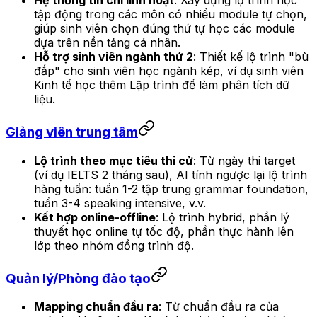
Hệ thống tín chỉ linh hoạt
: Xây dựng lộ trình học
tập động trong các môn có nhiều module tự chọn,
giúp sinh viên chọn đúng thứ tự học các module
dựa trên nền tảng cá nhân.
Hỗ trợ sinh viên ngành thứ 2
: Thiết kế lộ trình "bù
đắp" cho sinh viên học ngành kép, ví dụ sinh viên
Kinh tế học thêm Lập trình để làm phân tích dữ
liệu.
Giảng viên trung tâm
Lộ trình theo mục tiêu thi cử
: Từ ngày thi target
(ví dụ IELTS 2 tháng sau), AI tính ngược lại lộ trình
hàng tuần: tuần 1-2 tập trung grammar foundation,
tuần 3-4 speaking intensive, v.v.
Kết hợp online-offline
: Lộ trình hybrid, phần lý
thuyết học online tự tốc độ, phần thực hành lên
lớp theo nhóm đồng trình độ.
Quản lý/Phòng đào tạo
Mapping chuẩn đầu ra
: Từ chuẩn đầu ra của