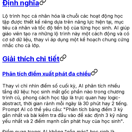
Định nghĩa
Lộ trình học cá nhân hóa là chuỗi các hoạt động học
tập được thiết kế riêng dựa trên năng lực hiện tại, mục
tiêu cá nhân và tốc độ tiến bộ của từng học sinh. AI giúp
giáo viên tạo ra những lộ trình này một cách động và có
cơ sở dữ liệu, thay vì áp dụng một kế hoạch chung cứng
nhắc cho cả lớp.
Giải thích chi tiết
Phân tích điểm xuất phát đa chiều
Thay vì chỉ nhìn điểm số cuối kỳ, AI phân tích nhiều
tầng dữ liệu: học sinh mất gốc phần nào trong chương
trình cũ, phong cách học tập là trực quan hay logic-
abstract, thời gian rảnh mỗi ngày là 30 phút hay 2 tiếng.
Prompt AI có thể yêu cầu:
"Phân tích bảng điểm 3 kỳ
gần nhất và bài kiểm tra đầu vào để xác định 3 kỹ năng
yếu nhất và 2 điểm mạnh cần phát huy của học sinh"
.
Điểm quan trọng: AI không "gắn mác" học sinh là