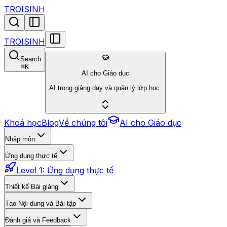
TROISINH
TROISINH
Search
⌘
K
AI cho Giáo dục
AI trong giảng dạy và quản lý lớp học.
Khoá học
Blog
Về chúng tôi
AI cho Giáo dục
Nhập môn
Ứng dụng thực tế
Level 1: Ứng dụng thực tế
Thiết kế Bài giảng
Tạo Nội dung và Bài tập
Đánh giá và Feedback