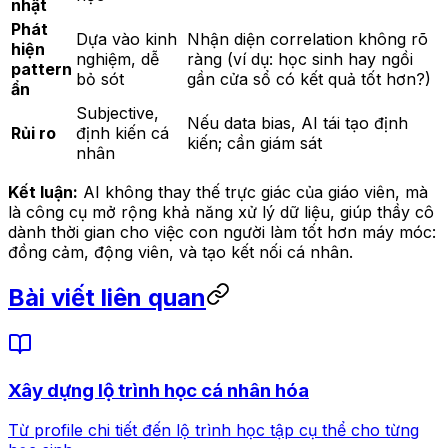
nhật
Phát
Dựa vào kinh
Nhận diện correlation không rõ
hiện
nghiệm, dễ
ràng (ví dụ: học sinh hay ngồi
pattern
bỏ sót
gần cửa sổ có kết quả tốt hơn?)
ẩn
Subjective,
Nếu data bias, AI tái tạo định
Rủi ro
định kiến cá
kiến; cần giám sát
nhân
Kết luận:
AI không thay thế trực giác của giáo viên, mà
là công cụ mở rộng khả năng xử lý dữ liệu, giúp thầy cô
dành thời gian cho việc con người làm tốt hơn máy móc:
đồng cảm, động viên, và tạo kết nối cá nhân.
Bài viết liên quan
Xây dựng lộ trình học cá nhân hóa
Từ profile chi tiết đến lộ trình học tập cụ thể cho từng