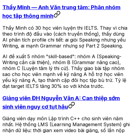
Thầy Minh — Anh Văn trung tâm: Phân nhóm
học tập thông minh
Thầy Minh có 30 học viên luyện thi IELTS. Thay vì chia
theo trình độ đầu vào (cách truyền thống), thầy dùng
AI phân tích profile chi tiết: ai giỏi Speaking nhưng yếu
Writing, ai mạnh Grammar nhưng sợ Part 2 Speaking.
AI đề xuất 5 nhóm "skill-based": nhóm A (Speaking-
Writing cần cải thiện), nhóm B (Grammar nâng cao),
nhóm C (Luyện tâm lý thi cử). Thầy giao bài tập nhóm
sao cho học viên mạnh về kỹ năng A hỗ trợ học viên
yếu kỹ năng A, tạo thành cặp đôi học tập bù trừ. Tỷ lệ
đạt target IELTS tăng 30% so với khóa trước.
Giảng viên ĐH Nguyễn Văn A: Can thiệp sớm
sinh viên nguy cơ tụt hậu
Giảng viên dạy môn Lập trình C++ cho sinh viên năm
nhất. Hệ thống LMS (Learning Management System) ghi
nhận dữ liệu: thời gian xem video bài giảng, số lần nộp