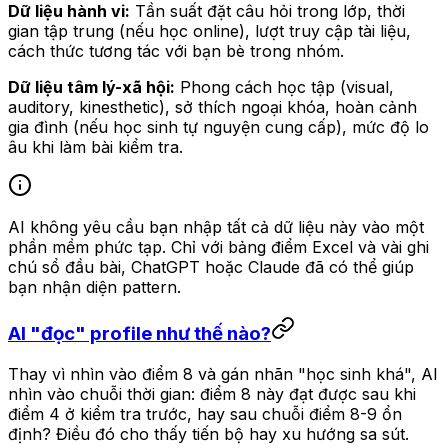
Dữ liệu hành vi:
Tần suất đặt câu hỏi trong lớp, thời
gian tập trung (nếu học online), lượt truy cập tài liệu,
cách thức tương tác với bạn bè trong nhóm.
Dữ liệu tâm lý-xã hội:
Phong cách học tập (visual,
auditory, kinesthetic), sở thích ngoại khóa, hoàn cảnh
gia đình (nếu học sinh tự nguyện cung cấp), mức độ lo
âu khi làm bài kiểm tra.
AI không yêu cầu bạn nhập tất cả dữ liệu này vào một
phần mềm phức tạp. Chỉ với bảng điểm Excel và vài ghi
chú sổ đầu bài, ChatGPT hoặc Claude đã có thể giúp
bạn nhận diện pattern.
AI "đọc" profile như thế nào?
Thay vì nhìn vào điểm 8 và gán nhãn "học sinh khá", AI
nhìn vào chuỗi thời gian: điểm 8 này đạt được sau khi
điểm 4 ở kiểm tra trước, hay sau chuỗi điểm 8-9 ổn
định? Điều đó cho thấy tiến bộ hay xu hướng sa sút.