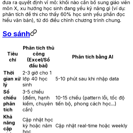
đưa ra quyết định vĩ mô: khối nào cần bổ sung giáo viên
môn X, xu hướng học sinh đang yếu kỹ năng gì (ví dụ:
phân tích đề thi cho thấy 60% học sinh yếu phần đọc
hiểu văn bản), từ đó điều chỉnh chương trình chung.
So sánh
Phân tích thủ
Tiêu
công
Phân tích bằng AI
chí
(Excel/Sổ
đầu bài)
Thời
2-3 giờ cho 1
gian xử
lớp 40 học
5-10 phút sau khi nhập data
lý
sinh
Số
3-5 chiều
chiều
(điểm, hạnh
10-15 chiều (pattern lỗi, tốc độ
phân
kiểm, chuyên
tiến bộ, phong cách học...)
tích
cần)
Khả
Cập nhật học
năng
kỳ hoặc năm
Cập nhật real-time hoặc weekly
cập
học