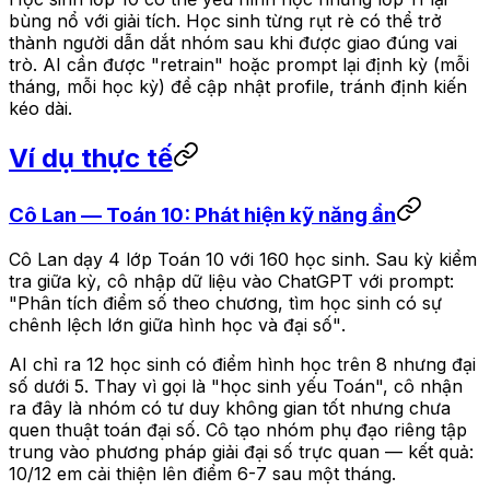
bùng nổ với giải tích. Học sinh từng rụt rè có thể trở
thành người dẫn dắt nhóm sau khi được giao đúng vai
trò. AI cần được "retrain" hoặc prompt lại định kỳ (mỗi
tháng, mỗi học kỳ) để cập nhật profile, tránh định kiến
kéo dài.
Ví dụ thực tế
Cô Lan — Toán 10: Phát hiện kỹ năng ẩn
Cô Lan dạy 4 lớp Toán 10 với 160 học sinh. Sau kỳ kiểm
tra giữa kỳ, cô nhập dữ liệu vào ChatGPT với prompt:
"Phân tích điểm số theo chương, tìm học sinh có sự
chênh lệch lớn giữa hình học và đại số"
.
AI chỉ ra 12 học sinh có điểm hình học trên 8 nhưng đại
số dưới 5. Thay vì gọi là "học sinh yếu Toán", cô nhận
ra đây là nhóm có tư duy không gian tốt nhưng chưa
quen thuật toán đại số. Cô tạo nhóm phụ đạo riêng tập
trung vào phương pháp giải đại số trực quan — kết quả:
10/12 em cải thiện lên điểm 6-7 sau một tháng.