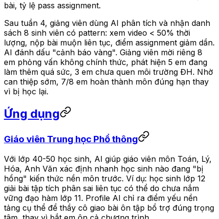
bài, tỷ lệ pass assignment.
Sau tuần 4, giảng viên dùng AI phân tích và nhận danh
sách 8 sinh viên có pattern: xem video < 50% thời
lượng, nộp bài muộn liên tục, điểm assignment giảm dần.
AI đánh dấu "cảnh báo vàng". Giảng viên mời riêng 8
em phỏng vấn không chính thức, phát hiện 5 em đang
làm thêm quá sức, 3 em chưa quen môi trường ĐH. Nhờ
can thiệp sớm, 7/8 em hoàn thành môn đúng hạn thay
vì bị học lại.
Ứng dụng
Giáo viên Trung học Phổ thông
Với lớp 40-50 học sinh, AI giúp giáo viên môn Toán, Lý,
Hóa, Anh Văn xác định nhanh học sinh nào đang "bị
hổng" kiến thức nền môn trước. Ví dụ: học sinh lớp 12
giải bài tập tích phân sai liên tục có thể do chưa nắm
vững đạo hàm lớp 11. Profile AI chỉ ra điểm yếu nền
tảng cụ thể để thầy cô giao bài ôn tập bổ trợ đúng trọng
tâm, thay vì bắt em ôn cả chương trình.