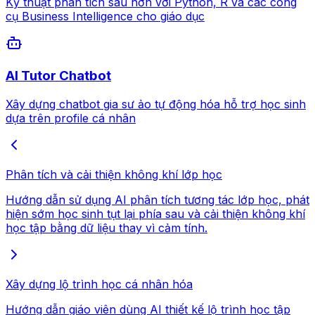
Kỹ thuật phân tích sâu hơn với Python, R và các công
cụ Business Intelligence cho giáo dục
AI Tutor Chatbot
Xây dựng chatbot gia sư ảo tự động hóa hỗ trợ học sinh
dựa trên profile cá nhân
Phân tích và cải thiện không khí lớp học
Hướng dẫn sử dụng AI phân tích tương tác lớp học, phát
hiện sớm học sinh tụt lại phía sau và cải thiện không khí
học tập bằng dữ liệu thay vì cảm tính.
Xây dựng lộ trình học cá nhân hóa
Hướng dẫn giáo viên dùng AI thiết kế lộ trình học tập