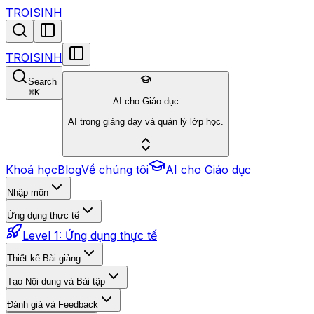
TROISINH
TROISINH
Search
⌘
K
AI cho Giáo dục
AI trong giảng dạy và quản lý lớp học.
Khoá học
Blog
Về chúng tôi
AI cho Giáo dục
Nhập môn
Ứng dụng thực tế
Level 1: Ứng dụng thực tế
Thiết kế Bài giảng
Tạo Nội dung và Bài tập
Đánh giá và Feedback