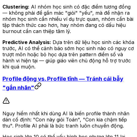
Clustering:
AI nhóm học sinh có đặc điểm tương đồng
— không phải để gắn mác "giỏi" "yếu", mà để nhận ra
nhóm học sinh cần nhiều ví dụ trực quan, nhóm cần bài
tập thách thức cao hơn, hay nhóm đang có dấu hiệu
burnout cần can thiệp tâm lý.
Predictive Analysis:
Dựa trên dữ liệu học sinh các khóa
trước, AI có thể cảnh báo sớm học sinh nào có nguy cơ
trượt môn hoặc bỏ học dựa trên pattern điểm số và
hành vi hiện tại — giúp giáo viên chủ động hỗ trợ trước
khi quá muộn.
Profile động vs. Profile tĩnh — Tránh cái bẫy
"gắn nhãn"
Nguy hiểm nhất khi dùng AI là biến profile thành nhãn
dán cố định: "Con này giỏi Toán", "Con kia chậm tiếp
thu". Profile AI phải là bức tranh luôn chuyển động.
Học sinh lớp 10 có thể yếu hình học nhưng lớp 11 lại