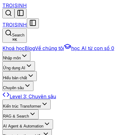
TROISINH
TROISINH
Search
⌘
K
Khoá học
Blog
Về chúng tôi
học AI từ con số 0
Nhập môn
Ứng dụng AI
Hiểu bản chất
Chuyên sâu
Level 3: Chuyên sâu
Kiến trúc Transformer
RAG & Search
AI Agent & Automation