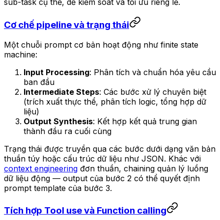
sub-task cụ thể, dễ kiểm soát và tối ưu riêng lẻ.
Cơ chế pipeline và trạng thái
Một chuỗi prompt cơ bản hoạt động như finite state
machine:
Input Processing
: Phân tích và chuẩn hóa yêu cầu
ban đầu
Intermediate Steps
: Các bước xử lý chuyên biệt
(trích xuất thực thể, phân tích logic, tổng hợp dữ
liệu)
Output Synthesis
: Kết hợp kết quả trung gian
thành đầu ra cuối cùng
Trạng thái được truyền qua các bước dưới dạng văn bản
thuần túy hoặc cấu trúc dữ liệu như JSON. Khác với
context engineering
đơn thuần, chaining quản lý luồng
dữ liệu động — output của bước 2 có thể quyết định
prompt template của bước 3.
Tích hợp Tool use và Function calling