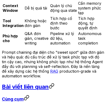
Cần memory
Context
Quản lý chủ
Dễ bị quá tải
system phức
Window
động qua state
tạp
Tích hợp cố
Tích hợp
Tool
Không hoặc
định theo
động, tự
Integration
đơn giản
bước
quyết định
Q&A đơn
Pipeline xử lý
Autonomous
Phù hợp
giản, creative
dữ liệu,
task
cho
writing
automation
completion
Prompt chaining đại diện cho "sweet spot" giữa đơn giản
và hiệu quả: đủ cấu trúc để xử lý task phức tạp với độ
tin cậy cao, nhưng không phức tạp như hệ thống Agent
đầy đủ với planning và self-reflection. Đây là nền tảng
để xây dựng các hệ thống
RAG
production-grade và
automation workflow.
Bài viết liên quan
Cùng cụm