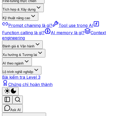
Fine-tuning thực chiến
Tích hợp & Xây dựng
Kỹ thuật nâng cao
Prompt chaining là gì?
Tool use trong AI
Function calling là gì?
AI memory là gì?
Context
engineering
Đánh giá & Vận hành
Xu hướng & Tương lai
AI theo ngành
Lộ trình nghề nghiệp
Bài kiểm tra Level 3
Chứng chỉ hoàn thành
Ask AI