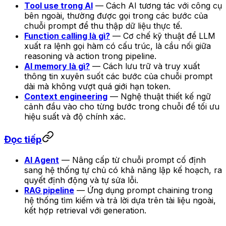
Tool use trong AI
— Cách AI tương tác với công cụ
bên ngoài, thường được gọi trong các bước của
chuỗi prompt để thu thập dữ liệu thực tế.
Function calling là gì?
— Cơ chế kỹ thuật để LLM
xuất ra lệnh gọi hàm có cấu trúc, là cầu nối giữa
reasoning và action trong pipeline.
AI memory là gì?
— Cách lưu trữ và truy xuất
thông tin xuyên suốt các bước của chuỗi prompt
dài mà không vượt quá giới hạn token.
Context engineering
— Nghệ thuật thiết kế ngữ
cảnh đầu vào cho từng bước trong chuỗi để tối ưu
hiệu suất và độ chính xác.
Đọc tiếp
AI Agent
— Nâng cấp từ chuỗi prompt cố định
sang hệ thống tự chủ có khả năng lập kế hoạch, ra
quyết định động và tự sửa lỗi.
RAG pipeline
— Ứng dụng prompt chaining trong
hệ thống tìm kiếm và trả lời dựa trên tài liệu ngoài,
kết hợp retrieval với generation.