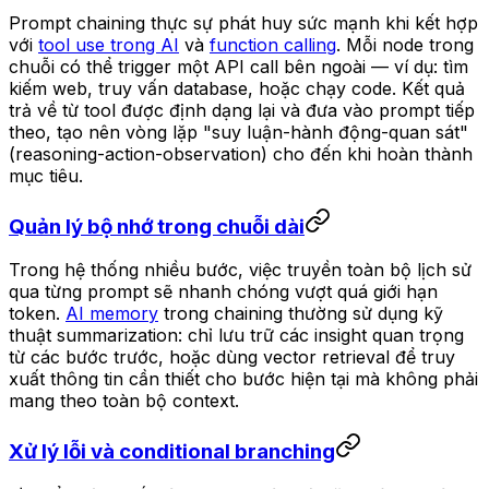
Prompt chaining thực sự phát huy sức mạnh khi kết hợp
với
tool use trong AI
và
function calling
. Mỗi node trong
chuỗi có thể trigger một API call bên ngoài — ví dụ: tìm
kiếm web, truy vấn database, hoặc chạy code. Kết quả
trả về từ tool được định dạng lại và đưa vào prompt tiếp
theo, tạo nên vòng lặp "suy luận-hành động-quan sát"
(reasoning-action-observation) cho đến khi hoàn thành
mục tiêu.
Quản lý bộ nhớ trong chuỗi dài
Trong hệ thống nhiều bước, việc truyền toàn bộ lịch sử
qua từng prompt sẽ nhanh chóng vượt quá giới hạn
token.
AI memory
trong chaining thường sử dụng kỹ
thuật summarization: chỉ lưu trữ các insight quan trọng
từ các bước trước, hoặc dùng vector retrieval để truy
xuất thông tin cần thiết cho bước hiện tại mà không phải
mang theo toàn bộ context.
Xử lý lỗi và conditional branching