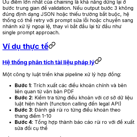
Ưu điểm lớn nhất của chaining là khả năng dừng lại ở
bước trung gian để validation. Nếu output bước 3 không
đúng định dạng JSON hoặc thiếu trường bắt buộc, hệ
thống có thể retry với prompt sửa lỗi hoặc chuyển sang
nhánh xử lý ngoại lệ, thay vì bắt đầu lại từ đầu như
single prompt approach.
Ví dụ thực tế
Hệ thống phân tích tài liệu pháp lý
Một công ty luật triển khai pipeline xử lý hợp đồng:
Bước 1
: Trích xuất các điều khoản chính và bên
liên quan từ văn bản PDF
Bước 2
: Kiểm tra từng điều khoản với cơ sở dữ liệu
luật hiện hành (function calling đến legal API)
Bước 3
: Đánh giá rủi ro từng điều khoản theo
thang điểm 1-10
Bước 4
: Tổng hợp thành báo cáo rủi ro với đề xuất
sửa đổi cụ thể