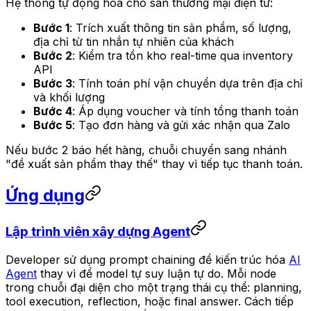
Hệ thống tự động hóa cho sàn thương mại điện tử:
Bước 1
: Trích xuất thông tin sản phẩm, số lượng,
địa chỉ từ tin nhắn tự nhiên của khách
Bước 2
: Kiểm tra tồn kho real-time qua inventory
API
Bước 3
: Tính toán phí vận chuyển dựa trên địa chỉ
và khối lượng
Bước 4
: Áp dụng voucher và tính tổng thanh toán
Bước 5
: Tạo đơn hàng và gửi xác nhận qua Zalo
Nếu bước 2 báo hết hàng, chuỗi chuyển sang nhánh
"đề xuất sản phẩm thay thế" thay vì tiếp tục thanh toán.
Ứng dụng
Lập trình viên xây dựng Agent
Developer sử dụng prompt chaining để kiến trúc hóa
AI
Agent
thay vì để model tự suy luận tự do. Mỗi node
trong chuỗi đại diện cho một trạng thái cụ thể: planning,
tool execution, reflection, hoặc final answer. Cách tiếp