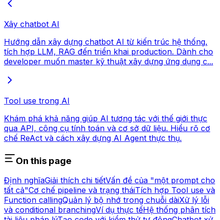
Xây chatbot AI
Hướng dẫn xây dựng chatbot AI từ kiến trúc hệ thống,
tích hợp LLM, RAG đến triển khai production. Dành cho
developer muốn master kỹ thuật xây dựng ứng dụng c...
Tool use trong AI
Khám phá khả năng giúp AI tương tác với thế giới thực
qua API, công cụ tính toán và cơ sở dữ liệu. Hiểu rõ cơ
chế ReAct và cách xây dựng AI Agent thực thụ.
On this page
Định nghĩa
Giải thích chi tiết
Vấn đề của "một prompt cho
tất cả"
Cơ chế pipeline và trạng thái
Tích hợp Tool use và
Function calling
Quản lý bộ nhớ trong chuỗi dài
Xử lý lỗi
và conditional branching
Ví dụ thực tế
Hệ thống phân tích
tài liệu pháp lý
Tạo code với kiểm thử tự động
Chatbot xử