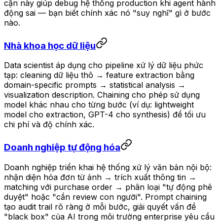
cận này giúp debug hệ thống production khi agent hành
động sai — bạn biết chính xác nó "suy nghĩ" gì ở bước
nào.
Nhà khoa học dữ liệu
Data scientist áp dụng cho pipeline xử lý dữ liệu phức
tạp: cleaning dữ liệu thô → feature extraction bằng
domain-specific prompts → statistical analysis →
visualization description. Chaining cho phép sử dụng
model khác nhau cho từng bước (ví dụ: lightweight
model cho extraction, GPT-4 cho synthesis) để tối ưu
chi phí và độ chính xác.
Doanh nghiệp tự động hóa
Doanh nghiệp triển khai hệ thống xử lý văn bản nội bộ:
nhận diện hóa đơn từ ảnh → trích xuất thông tin →
matching với purchase order → phân loại "tự động phê
duyệt" hoặc "cần review con người". Prompt chaining
tạo audit trail rõ ràng ở mỗi bước, giải quyết vấn đề
"black box" của AI trong môi trường enterprise yêu cầu