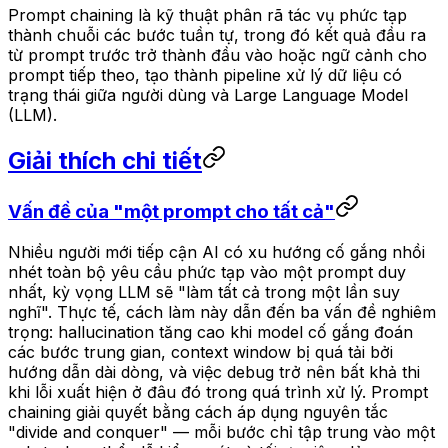
Prompt chaining là kỹ thuật phân rã tác vụ phức tạp
thành chuỗi các bước tuần tự, trong đó kết quả đầu ra
từ prompt trước trở thành đầu vào hoặc ngữ cảnh cho
prompt tiếp theo, tạo thành pipeline xử lý dữ liệu có
trạng thái giữa người dùng và Large Language Model
(LLM).
Giải thích chi tiết
Vấn đề của "một prompt cho tất cả"
Nhiều người mới tiếp cận AI có xu hướng cố gắng nhồi
nhét toàn bộ yêu cầu phức tạp vào một prompt duy
nhất, kỳ vọng LLM sẽ "làm tất cả trong một lần suy
nghĩ". Thực tế, cách làm này dẫn đến ba vấn đề nghiêm
trọng: hallucination tăng cao khi model cố gắng đoán
các bước trung gian, context window bị quá tải bởi
hướng dẫn dài dòng, và việc debug trở nên bất khả thi
khi lỗi xuất hiện ở đâu đó trong quá trình xử lý. Prompt
chaining giải quyết bằng cách áp dụng nguyên tắc
"divide and conquer" — mỗi bước chỉ tập trung vào một