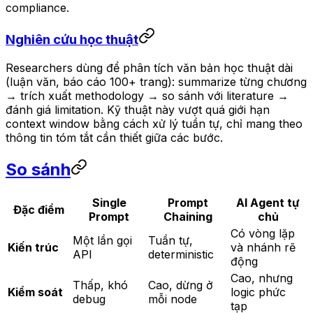
compliance.
Nghiên cứu học thuật
Researchers dùng để phân tích văn bản học thuật dài
(luận văn, báo cáo 100+ trang): summarize từng chương
→ trích xuất methodology → so sánh với literature →
đánh giá limitation. Kỹ thuật này vượt quá giới hạn
context window bằng cách xử lý tuần tự, chỉ mang theo
thông tin tóm tắt cần thiết giữa các bước.
So sánh
Single
Prompt
AI Agent tự
Đặc điểm
Prompt
Chaining
chủ
Có vòng lặp
Một lần gọi
Tuần tự,
Kiến trúc
và nhánh rẽ
API
deterministic
động
Cao, nhưng
Thấp, khó
Cao, dừng ở
Kiểm soát
logic phức
debug
mỗi node
tạp