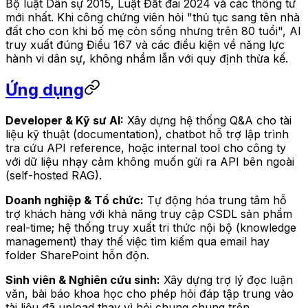
Bộ luật Dân sự 2015, Luật Đất đai 2024 và các thông tư
mới nhất. Khi công chứng viên hỏi "thủ tục sang tên nhà
đất cho con khi bố mẹ còn sống nhưng trên 80 tuổi", AI
truy xuất đúng Điều 167 và các điều kiện về năng lực
hành vi dân sự, không nhầm lẫn với quy định thừa kế.
Ứng dụng
Developer & Kỹ sư AI:
Xây dựng hệ thống Q&A cho tài
liệu kỹ thuật (documentation), chatbot hỗ trợ lập trình
tra cứu API reference, hoặc internal tool cho công ty
với dữ liệu nhạy cảm không muốn gửi ra API bên ngoài
(self-hosted RAG).
Doanh nghiệp & Tổ chức:
Tự động hóa trung tâm hỗ
trợ khách hàng với khả năng truy cập CSDL sản phẩm
real-time; hệ thống truy xuất tri thức nội bộ (knowledge
management) thay thế việc tìm kiếm qua email hay
folder SharePoint hỗn độn.
Sinh viên & Nghiên cứu sinh:
Xây dựng trợ lý đọc luận
văn, bài báo khoa học cho phép hỏi đáp tập trung vào
tài liệu đã upload thay vì hỏi chung chung trên