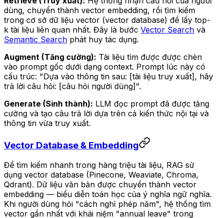
Retrieve (Truy xuất):
Hệ thống nhận câu hỏi của người
dùng, chuyển thành vector embedding, rồi tìm kiếm
trong cơ sở dữ liệu vector (vector database) để lấy top-
k tài liệu liên quan nhất. Đây là bước
Vector Search
và
Semantic Search
phát huy tác dụng.
Augment (Tăng cường):
Tài liệu tìm được được chèn
vào prompt gốc dưới dạng context. Prompt lúc này có
cấu trúc: "Dựa vào thông tin sau: [tài liệu truy xuất], hãy
trả lời câu hỏi: [câu hỏi người dùng]".
Generate (Sinh thành):
LLM đọc prompt đã được tăng
cường và tạo câu trả lời dựa trên cả kiến thức nội tại và
thông tin vừa truy xuất.
Vector Database & Embedding
Để tìm kiếm nhanh trong hàng triệu tài liệu, RAG sử
dụng vector database (Pinecone, Weaviate, Chroma,
Qdrant). Dữ liệu văn bản được chuyển thành vector
embedding — biểu diễn toán học của ý nghĩa ngữ nghĩa.
Khi người dùng hỏi "cách nghỉ phép năm", hệ thống tìm
vector gần nhất với khái niệm "annual leave" trong