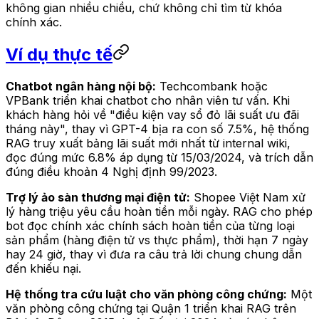
không gian nhiều chiều, chứ không chỉ tìm từ khóa
chính xác.
Ví dụ thực tế
Chatbot ngân hàng nội bộ:
Techcombank hoặc
VPBank triển khai chatbot cho nhân viên tư vấn. Khi
khách hàng hỏi về "điều kiện vay sổ đỏ lãi suất ưu đãi
tháng này", thay vì GPT-4 bịa ra con số 7.5%, hệ thống
RAG truy xuất bảng lãi suất mới nhất từ internal wiki,
đọc đúng mức 6.8% áp dụng từ 15/03/2024, và trích dẫn
đúng điều khoản 4 Nghị định 99/2023.
Trợ lý ảo sàn thương mại điện tử:
Shopee Việt Nam xử
lý hàng triệu yêu cầu hoàn tiền mỗi ngày. RAG cho phép
bot đọc chính xác chính sách hoàn tiền của từng loại
sản phẩm (hàng điện tử vs thực phẩm), thời hạn 7 ngày
hay 24 giờ, thay vì đưa ra câu trả lời chung chung dẫn
đến khiếu nại.
Hệ thống tra cứu luật cho văn phòng công chứng:
Một
văn phòng công chứng tại Quận 1 triển khai RAG trên