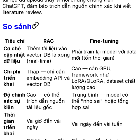
ChatGPT, đảm bảo trích dẫn nguồn chính xác khi viết
literature review.
So sánh
Tiêu chí
RAG
Fine-tuning
Cơ chế
Thêm tài liệu vào
Phải train lại model với data
cập nhật
vector DB là xong
mới (tốn thời gian)
dữ liệu
(real-time)
Cao — cần GPU,
Chi phí
Thấp — chỉ cần
framework như
triển
embedding API và
LoRA/QLoRA, dataset chất
khai
vector DB
lượng cao
Độ chính
Cao — có thể
Trung bình — model có
xác sự
trích dẫn nguồn
thể "nhớ sai" hoặc tổng
kiện
tài liệu gốc
hợp sai
Thời
gian
Vài giờ đến vài
Vài ngày đến vài tuần
triển
ngày
khai