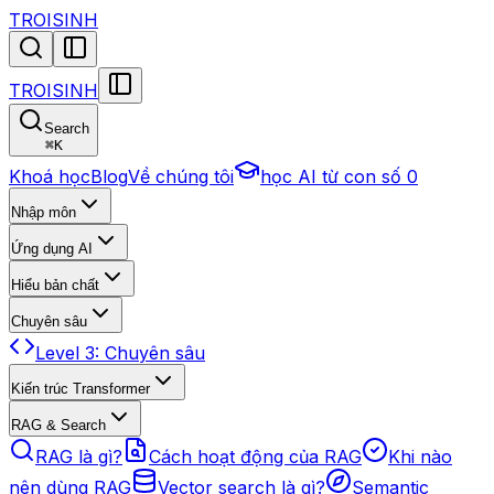
TROISINH
TROISINH
Search
⌘
K
Khoá học
Blog
Về chúng tôi
học AI từ con số 0
Nhập môn
Ứng dụng AI
Hiểu bản chất
Chuyên sâu
Level 3: Chuyên sâu
Kiến trúc Transformer
RAG & Search
RAG là gì?
Cách hoạt động của RAG
Khi nào
nên dùng RAG
Vector search là gì?
Semantic