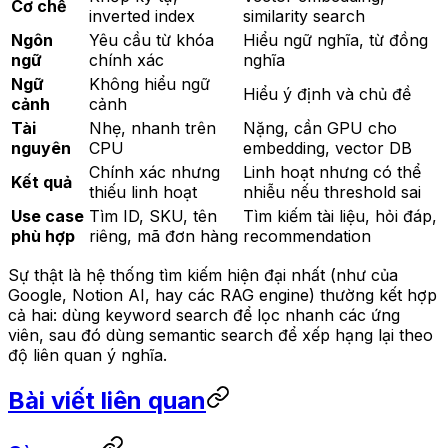
Cơ chế
inverted index
similarity search
Ngôn
Yêu cầu từ khóa
Hiểu ngữ nghĩa, từ đồng
ngữ
chính xác
nghĩa
Ngữ
Không hiểu ngữ
Hiểu ý định và chủ đề
cảnh
cảnh
Tài
Nhẹ, nhanh trên
Nặng, cần GPU cho
nguyên
CPU
embedding, vector DB
Chính xác nhưng
Linh hoạt nhưng có thể
Kết quả
thiếu linh hoạt
nhiễu nếu threshold sai
Use case
Tìm ID, SKU, tên
Tìm kiếm tài liệu, hỏi đáp,
phù hợp
riêng, mã đơn hàng
recommendation
Sự thật là hệ thống tìm kiếm hiện đại nhất (như của
Google, Notion AI, hay các RAG engine) thường kết hợp
cả hai: dùng keyword search để lọc nhanh các ứng
viên, sau đó dùng semantic search để xếp hạng lại theo
độ liên quan ý nghĩa.
Bài viết liên quan