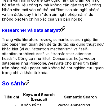
Team vận hành có thể xây dựng hệ thống tìm kiếm nội
bộ trên tài liệu công ty mà không cần gắn tag thủ công.
Nhân viên mới vào có thể hỏi "làm sao xin nghỉ phép"
và tìm được quy trình "đơn xin nghỉ phép năm" dù
không biết tên chính xác của văn bản nội bộ.
Researcher và data analyst
Trong việc literature review, semantic search giúp tìm
các paper liên quan đến đề tài dù tác giả dùng thuật ngữ
khác biệt (ví dụ: "attention mechanism" vs "self-
attention architectures" vs "transformer attention
heads"). Công cụ như Elicit, Consensus hoặc vector
databases như Pinecone/Weaviate cho phép tìm kiếm
trên hàng triệu paper mà không bỏ sót nghiên cứu quan
trọng chỉ vì khác từ khóa.
So sánh
Keyword Search
Tiêu chí
Semantic Search
(Lexical)
Khớp ký tự,
Vector embedding,