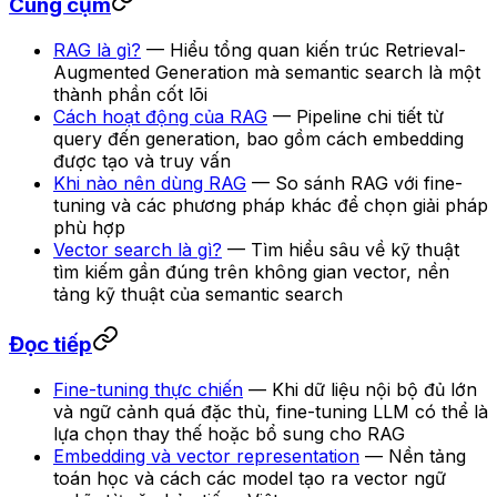
Cùng cụm
RAG là gì?
— Hiểu tổng quan kiến trúc Retrieval-
Augmented Generation mà semantic search là một
thành phần cốt lõi
Cách hoạt động của RAG
— Pipeline chi tiết từ
query đến generation, bao gồm cách embedding
được tạo và truy vấn
Khi nào nên dùng RAG
— So sánh RAG với fine-
tuning và các phương pháp khác để chọn giải pháp
phù hợp
Vector search là gì?
— Tìm hiểu sâu về kỹ thuật
tìm kiếm gần đúng trên không gian vector, nền
tảng kỹ thuật của semantic search
Đọc tiếp
Fine-tuning thực chiến
— Khi dữ liệu nội bộ đủ lớn
và ngữ cảnh quá đặc thù, fine-tuning LLM có thể là
lựa chọn thay thế hoặc bổ sung cho RAG
Embedding và vector representation
— Nền tảng
toán học và cách các model tạo ra vector ngữ