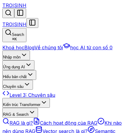
TROISINH
TROISINH
Search
⌘
K
Khoá học
Blog
Về chúng tôi
học AI từ con số 0
Nhập môn
Ứng dụng AI
Hiểu bản chất
Chuyên sâu
Level 3: Chuyên sâu
Kiến trúc Transformer
RAG & Search
RAG là gì?
Cách hoạt động của RAG
Khi nào
nên dùng RAG
Vector search là gì?
Semantic