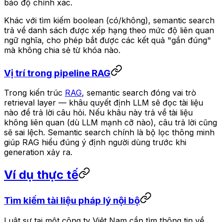
bảo độ chính xác.
Khác với tìm kiếm boolean (có/không), semantic search
trả về danh sách được xếp hạng theo mức độ liên quan
ngữ nghĩa, cho phép bắt được các kết quả "gần đúng"
mà không chia sẻ từ khóa nào.
Vị trí trong pipeline RAG
Trong kiến trúc
RAG
, semantic search đóng vai trò
retrieval layer — khâu quyết định LLM sẽ đọc tài liệu
nào để trả lời câu hỏi. Nếu khâu này trả về tài liệu
không liên quan (dù LLM mạnh cỡ nào), câu trả lời cũng
sẽ sai lệch. Semantic search chính là bộ lọc thông minh
giúp RAG hiểu đúng ý định người dùng trước khi
generation xảy ra.
Ví dụ thực tế
Tìm kiếm tài liệu pháp lý nội bộ
Luật sư tại một công ty Việt Nam cần tìm thông tin về