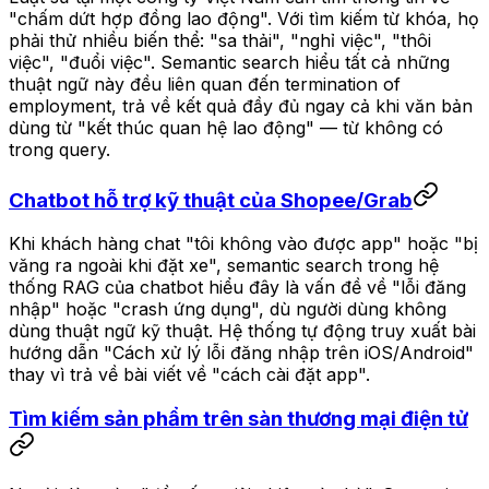
"chấm dứt hợp đồng lao động". Với tìm kiếm từ khóa, họ
phải thử nhiều biến thể: "sa thải", "nghỉ việc", "thôi
việc", "đuổi việc". Semantic search hiểu tất cả những
thuật ngữ này đều liên quan đến termination of
employment, trả về kết quả đầy đủ ngay cả khi văn bản
dùng từ "kết thúc quan hệ lao động" — từ không có
trong query.
Chatbot hỗ trợ kỹ thuật của Shopee/Grab
Khi khách hàng chat "tôi không vào được app" hoặc "bị
văng ra ngoài khi đặt xe", semantic search trong hệ
thống RAG của chatbot hiểu đây là vấn đề về "lỗi đăng
nhập" hoặc "crash ứng dụng", dù người dùng không
dùng thuật ngữ kỹ thuật. Hệ thống tự động truy xuất bài
hướng dẫn "Cách xử lý lỗi đăng nhập trên iOS/Android"
thay vì trả về bài viết về "cách cài đặt app".
Tìm kiếm sản phẩm trên sàn thương mại điện tử