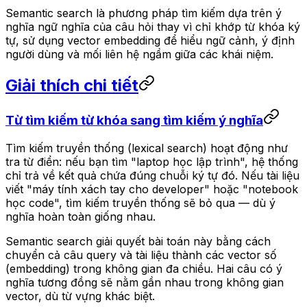
Semantic search là phương pháp tìm kiếm dựa trên ý
nghĩa ngữ nghĩa của câu hỏi thay vì chỉ khớp từ khóa ký
tự, sử dụng vector embedding để hiểu ngữ cảnh, ý định
người dùng và mối liên hệ ngầm giữa các khái niệm.
Giải thích chi tiết
Từ tìm kiếm từ khóa sang tìm kiếm ý nghĩa
Tìm kiếm truyền thống (lexical search) hoạt động như
tra từ điển: nếu bạn tìm "laptop học lập trình", hệ thống
chỉ trả về kết quả chứa đúng chuỗi ký tự đó. Nếu tài liệu
viết "máy tính xách tay cho developer" hoặc "notebook
học code", tìm kiếm truyền thống sẽ bỏ qua — dù ý
nghĩa hoàn toàn giống nhau.
Semantic search giải quyết bài toán này bằng cách
chuyển cả câu query và tài liệu thành các vector số
(embedding) trong không gian đa chiều. Hai câu có ý
nghĩa tương đồng sẽ nằm gần nhau trong không gian
vector, dù từ vựng khác biệt.