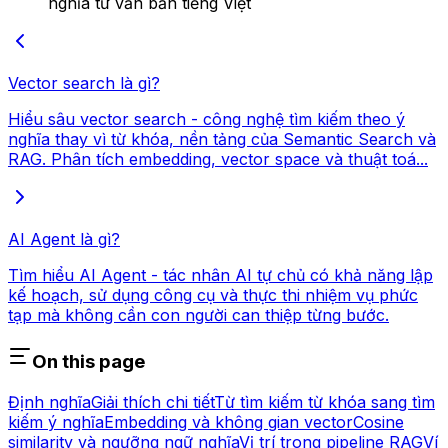
nghĩa từ văn bản tiếng Việt
Vector search là gì?
Hiểu sâu vector search - công nghệ tìm kiếm theo ý
nghĩa thay vì từ khóa, nền tảng của Semantic Search và
RAG. Phân tích embedding, vector space và thuật toá...
AI Agent là gì?
Tìm hiểu AI Agent - tác nhân AI tự chủ có khả năng lập
kế hoạch, sử dụng công cụ và thực thi nhiệm vụ phức
tạp mà không cần con người can thiệp từng bước.
On this page
Định nghĩa
Giải thích chi tiết
Từ tìm kiếm từ khóa sang tìm
kiếm ý nghĩa
Embedding và không gian vector
Cosine
similarity và ngưỡng ngữ nghĩa
Vị trí trong pipeline RAG
Ví