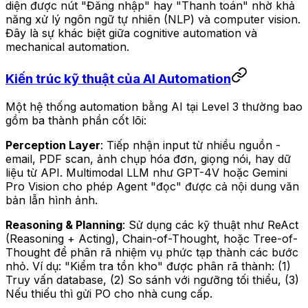
diện được nút "Đăng nhập" hay "Thanh toán" nhờ khả
năng xử lý ngôn ngữ tự nhiên (NLP) và computer vision.
Đây là sự khác biệt giữa
cognitive automation
và
mechanical automation
.
Kiến trúc kỹ thuật của AI Automation
Một hệ thống automation bằng AI tại Level 3 thường bao
gồm ba thành phần cốt lõi:
Perception Layer
: Tiếp nhận input từ nhiều nguồn -
email, PDF scan, ảnh chụp hóa đơn, giọng nói, hay dữ
liệu từ API. Multimodal LLM như GPT-4V hoặc Gemini
Pro Vision cho phép Agent "đọc" được cả nội dung văn
bản lẫn hình ảnh.
Reasoning & Planning
: Sử dụng các kỹ thuật như ReAct
(Reasoning + Acting), Chain-of-Thought, hoặc Tree-of-
Thought để phân rã nhiệm vụ phức tạp thành các bước
nhỏ. Ví dụ: "Kiểm tra tồn kho" được phân rã thành: (1)
Truy vấn database, (2) So sánh với ngưỡng tối thiểu, (3)
Nếu thiếu thì gửi PO cho nhà cung cấp.