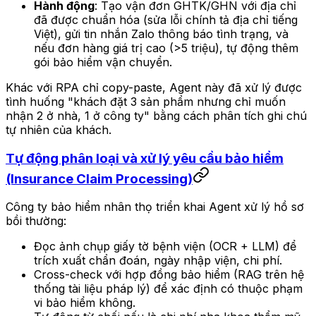
Hành động
: Tạo vận đơn GHTK/GHN với địa chỉ
đã được chuẩn hóa (sửa lỗi chính tả địa chỉ tiếng
Việt), gửi tin nhắn Zalo thông báo tình trạng, và
nếu đơn hàng giá trị cao (>5 triệu), tự động thêm
gói bảo hiểm vận chuyển.
Khác với RPA chỉ copy-paste, Agent này đã xử lý được
tình huống "khách đặt 3 sản phẩm nhưng chỉ muốn
nhận 2 ở nhà, 1 ở công ty" bằng cách phân tích ghi chú
tự nhiên của khách.
Tự động phân loại và xử lý yêu cầu bảo hiểm
(Insurance Claim Processing)
Công ty bảo hiểm nhân thọ triển khai Agent xử lý hồ sơ
bồi thường:
Đọc ảnh chụp giấy tờ bệnh viện (OCR + LLM) để
trích xuất chẩn đoán, ngày nhập viện, chi phí.
Cross-check với hợp đồng bảo hiểm (RAG trên hệ
thống tài liệu pháp lý) để xác định có thuộc phạm
vi bảo hiểm không.