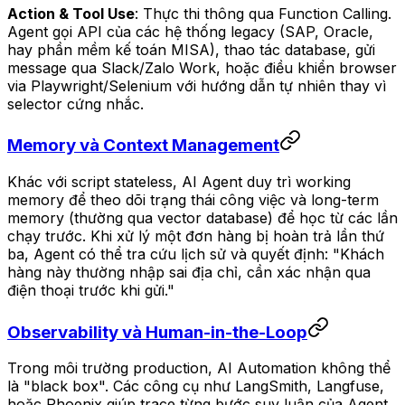
Action & Tool Use
: Thực thi thông qua Function Calling.
Agent gọi API của các hệ thống legacy (SAP, Oracle,
hay phần mềm kế toán MISA), thao tác database, gửi
message qua Slack/Zalo Work, hoặc điều khiển browser
via Playwright/Selenium với hướng dẫn tự nhiên thay vì
selector cứng nhắc.
Memory và Context Management
Khác với script stateless, AI Agent duy trì
working
memory
để theo dõi trạng thái công việc và
long-term
memory
(thường qua vector database) để học từ các lần
chạy trước. Khi xử lý một đơn hàng bị hoàn trả lần thứ
ba, Agent có thể tra cứu lịch sử và quyết định: "Khách
hàng này thường nhập sai địa chỉ, cần xác nhận qua
điện thoại trước khi gửi."
Observability và Human-in-the-Loop
Trong môi trường production, AI Automation không thể
là "black box". Các công cụ như LangSmith, Langfuse,
hoặc Phoenix giúp trace từng bước suy luận của Agent.