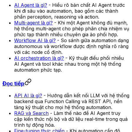
AI Agent là gì?
- Hiểu rõ bản chất AI Agent trước
khi đi sâu vào automation, bao gồm các thành
phần perception, reasoning và action.
Multi-agent là gì?
- Khi một Agent không đủ mạnh,
hệ thống multi-agent cho phép phân chia nhiệm vụ
phức tạp thành nhiều chuyên gia ảo phối hợp.
Workflow AI là gì?
- So sánh giữa automation dạng
autonomous và workflow được định nghĩa rõ ràng
với các node cố định.
AI orchestration là gì?
- Kỹ thuật điều phối nhiều
AI Agent và tool khác nhau trong một hệ thống
automation phức tạp.
Đọc tiếp
API AI là gì?
- Hướng dẫn kết nối LLM với hệ thống
backend qua Function Calling và REST API, nền
tảng kỹ thuật cho mọi hệ thống automation.
RAG và Search
- Làm thế nào để AI Agent truy
cập kiến thức nội bộ và dữ liệu real-time trong quá
trình tự động hóa.
Fine-tuning thực chiến
- Khi automation cần độ