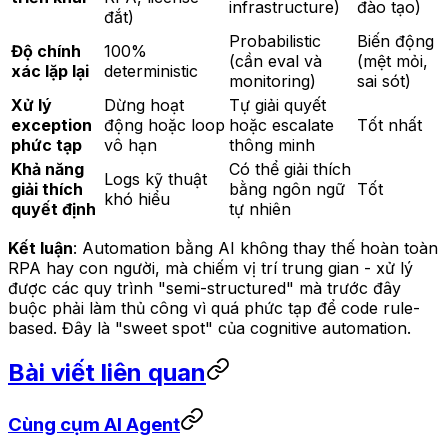
infrastructure)
đào tạo)
đắt)
Probabilistic
Biến động
Độ chính
100%
(cần eval và
(mệt mỏi,
xác lặp lại
deterministic
monitoring)
sai sót)
Xử lý
Dừng hoạt
Tự giải quyết
exception
động hoặc loop
hoặc escalate
Tốt nhất
phức tạp
vô hạn
thông minh
Khả năng
Có thể giải thích
Logs kỹ thuật
giải thích
bằng ngôn ngữ
Tốt
khó hiểu
quyết định
tự nhiên
Kết luận
: Automation bằng AI không thay thế hoàn toàn
RPA hay con người, mà chiếm vị trí trung gian - xử lý
được các quy trình "semi-structured" mà trước đây
buộc phải làm thủ công vì quá phức tạp để code rule-
based. Đây là "sweet spot" của cognitive automation.
Bài viết liên quan
Cùng cụm AI Agent