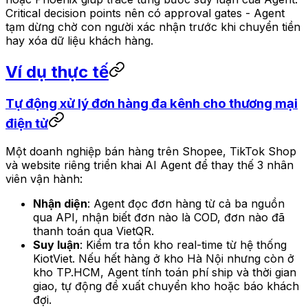
Critical decision points nên có
approval gates
- Agent
tạm dừng chờ con người xác nhận trước khi chuyển tiền
hay xóa dữ liệu khách hàng.
Ví dụ thực tế
Tự động xử lý đơn hàng đa kênh cho thương mại
điện tử
Một doanh nghiệp bán hàng trên Shopee, TikTok Shop
và website riêng triển khai AI Agent để thay thế 3 nhân
viên vận hành:
Nhận diện
: Agent đọc đơn hàng từ cả ba nguồn
qua API, nhận biết đơn nào là COD, đơn nào đã
thanh toán qua VietQR.
Suy luận
: Kiểm tra tồn kho real-time từ hệ thống
KiotViet. Nếu hết hàng ở kho Hà Nội nhưng còn ở
kho TP.HCM, Agent tính toán phí ship và thời gian
giao, tự động đề xuất chuyển kho hoặc báo khách
đợi.