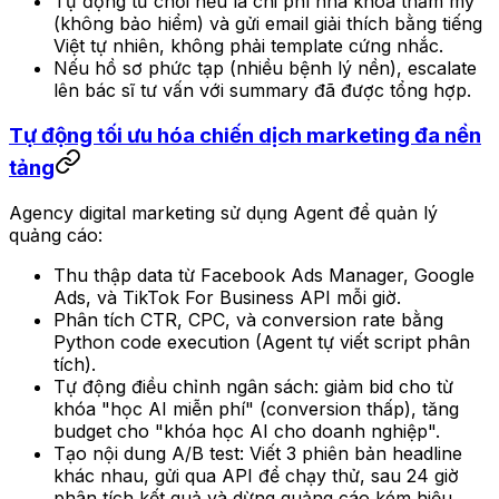
Tự động từ chối nếu là chi phí nha khoa thẩm mỹ
(không bảo hiểm) và gửi email giải thích bằng tiếng
Việt tự nhiên, không phải template cứng nhắc.
Nếu hồ sơ phức tạp (nhiều bệnh lý nền), escalate
lên bác sĩ tư vấn với summary đã được tổng hợp.
Tự động tối ưu hóa chiến dịch marketing đa nền
tảng
Agency digital marketing sử dụng Agent để quản lý
quảng cáo:
Thu thập data từ Facebook Ads Manager, Google
Ads, và TikTok For Business API mỗi giờ.
Phân tích CTR, CPC, và conversion rate bằng
Python code execution (Agent tự viết script phân
tích).
Tự động điều chỉnh ngân sách: giảm bid cho từ
khóa "học AI miễn phí" (conversion thấp), tăng
budget cho "khóa học AI cho doanh nghiệp".
Tạo nội dung A/B test: Viết 3 phiên bản headline
khác nhau, gửi qua API để chạy thử, sau 24 giờ
phân tích kết quả và dừng quảng cáo kém hiệu