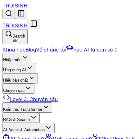
TROISINH
TROISINH
Search
⌘
K
Khoá học
Blog
Về chúng tôi
học AI từ con số 0
Nhập môn
Ứng dụng AI
Hiểu bản chất
Chuyên sâu
Level 3: Chuyên sâu
Kiến trúc Transformer
RAG & Search
AI Agent & Automation
AI Agent là gì?
Multi-agent là gì?
Workflow AI là