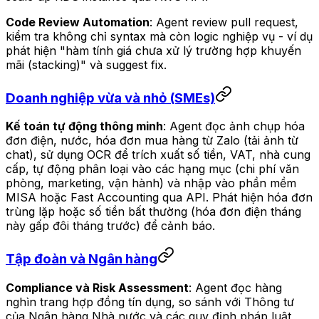
Code Review Automation
: Agent review pull request,
kiểm tra không chỉ syntax mà còn logic nghiệp vụ - ví dụ
phát hiện "hàm tính giá chưa xử lý trường hợp khuyến
mãi (stacking)" và suggest fix.
Doanh nghiệp vừa và nhỏ (SMEs)
Kế toán tự động thông minh
: Agent đọc ảnh chụp hóa
đơn điện, nước, hóa đơn mua hàng từ Zalo (tải ảnh từ
chat), sử dụng OCR để trích xuất số tiền, VAT, nhà cung
cấp, tự động phân loại vào các hạng mục (chi phí văn
phòng, marketing, vận hành) và nhập vào phần mềm
MISA hoặc Fast Accounting qua API. Phát hiện hóa đơn
trùng lặp hoặc số tiền bất thường (hóa đơn điện tháng
này gấp đôi tháng trước) để cảnh báo.
Tập đoàn và Ngân hàng
Compliance và Risk Assessment
: Agent đọc hàng
nghìn trang hợp đồng tín dụng, so sánh với Thông tư
của Ngân hàng Nhà nước và các quy định pháp luật