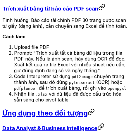
Trích xuất bảng từ báo cáo PDF scan
Tình huống: Báo cáo tài chính PDF 30 trang được scan
từ giấy (dạng ảnh), cần chuyển sang Excel để tính toán.
Cách làm:
Upload file PDF
Prompt:
"Trích xuất tất cả bảng dữ liệu trong file
PDF này. Nếu là ảnh scan, hãy dùng OCR để đọc.
Xuất kết quả ra file Excel với nhiều sheet nếu cần,
giữ đúng định dạng số và ngày tháng."
Code Interpreter sử dụng
chuyển trang
pdf2image
thành ảnh, sau đó dùng
(OCR) hoặc
pytesseract
để trích xuất bảng, rồi ghi vào
pdfplumber
openpyxl
Nhận file
với dữ liệu đã được cấu trúc hóa,
.xlsx
sẵn sàng cho pivot table.
Ứng dụng theo đối tượng
Data Analyst & Business Intelligence