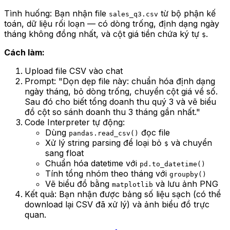
Tình huống: Bạn nhận file
từ bộ phận kế
sales_q3.csv
toán, dữ liệu rối loạn — có dòng trống, định dạng ngày
tháng không đồng nhất, và cột giá tiền chứa ký tự
.
$
Cách làm:
Upload file CSV vào chat
Prompt:
"Dọn dẹp file này: chuẩn hóa định dạng
ngày tháng, bỏ dòng trống, chuyển cột giá về số.
Sau đó cho biết tổng doanh thu quý 3 và vẽ biểu
đồ cột so sánh doanh thu 3 tháng gần nhất."
Code Interpreter tự động:
Dùng
đọc file
pandas.read_csv()
Xử lý string parsing để loại bỏ
và chuyển
$
sang float
Chuẩn hóa datetime với
pd.to_datetime()
Tính tổng nhóm theo tháng với
groupby()
Vẽ biểu đồ bằng
và lưu ảnh PNG
matplotlib
Kết quả: Bạn nhận được bảng số liệu sạch (có thể
download lại CSV đã xử lý) và ảnh biểu đồ trực
quan.