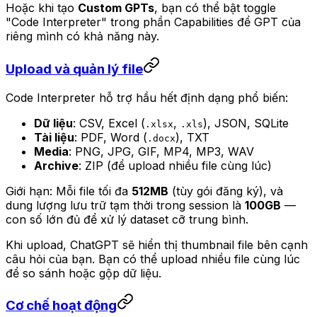
Hoặc khi tạo
Custom GPTs
, bạn có thể bật toggle
"Code Interpreter" trong phần Capabilities để GPT của
riêng mình có khả năng này.
Upload và quản lý file
Code Interpreter hỗ trợ hầu hết định dạng phổ biến:
Dữ liệu
: CSV, Excel (
,
), JSON, SQLite
.xlsx
.xls
Tài liệu
: PDF, Word (
), TXT
.docx
Media
: PNG, JPG, GIF, MP4, MP3, WAV
Archive
: ZIP (để upload nhiều file cùng lúc)
Giới hạn: Mỗi file tối đa
512MB
(tùy gói đăng ký), và
dung lượng lưu trữ tạm thời trong session là
100GB
—
con số lớn đủ để xử lý dataset cỡ trung bình.
Khi upload, ChatGPT sẽ hiển thị thumbnail file bên cạnh
câu hỏi của bạn. Bạn có thể upload nhiều file cùng lúc
để so sánh hoặc gộp dữ liệu.
Cơ chế hoạt động