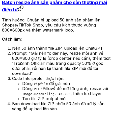
Batch resize ảnh sản phẩm cho sàn thương mại
điện tử
Tình huống: Chuẩn bị upload 50 ảnh sản phẩm lên
Shopee/TikTok Shop, yêu cầu kích thước vuông
800x800px và thêm watermark logo.
Cách làm:
Nén 50 ảnh thành file ZIP, upload lên ChatGPT
Prompt:
"Giải nén folder này, resize mỗi ảnh về
800x800 giữ tỷ lệ (crop center nếu cần), thêm text
'TroiSinh Official' màu trắng opacity 50% ở góc
dưới phải, rồi nén lại thành file ZIP mới để tôi
download"
Code Interpreter thực hiện:
Dùng
để giải nén
zipfile
Dùng
(Pillow) để mở từng ảnh, resize với
PIL
, thêm text layer
Image.Resampling.LANCZOS
Tạo file ZIP output mới
Bạn download file ZIP chứa 50 ảnh đã xử lý sẵn
sàng để upload lên sàn.