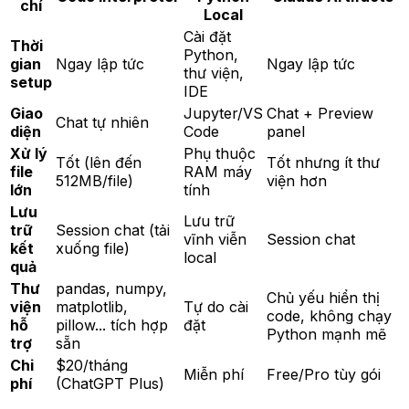
chí
Local
Cài đặt
Thời
Python,
gian
Ngay lập tức
Ngay lập tức
thư viện,
setup
IDE
Giao
Jupyter/VS
Chat + Preview
Chat tự nhiên
diện
Code
panel
Xử lý
Phụ thuộc
Tốt (lên đến
Tốt nhưng ít thư
file
RAM máy
512MB/file)
viện hơn
lớn
tính
Lưu
Lưu trữ
trữ
Session chat (tải
vĩnh viễn
Session chat
kết
xuống file)
local
quả
Thư
pandas, numpy,
Chủ yếu hiển thị
viện
matplotlib,
Tự do cài
code, không chạy
hỗ
pillow... tích hợp
đặt
Python mạnh mẽ
trợ
sẵn
Chi
$20/tháng
Miễn phí
Free/Pro tùy gói
phí
(ChatGPT Plus)