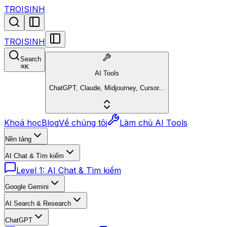
TROISINH
TROISINH
Search
⌘
K
AI Tools
ChatGPT, Claude, Midjourney, Cursor...
Khoá học
Blog
Về chúng tôi
Làm chủ AI Tools
Nền tảng
AI Chat & Tìm kiếm
Level 1: AI Chat & Tìm kiếm
Google Gemini
AI Search & Research
ChatGPT