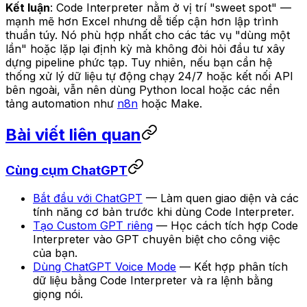
Kết luận
: Code Interpreter nằm ở vị trí "sweet spot" —
mạnh mẽ hơn Excel nhưng dễ tiếp cận hơn lập trình
thuần túy. Nó phù hợp nhất cho các tác vụ "dùng một
lần" hoặc lặp lại định kỳ mà không đòi hỏi đầu tư xây
dựng pipeline phức tạp. Tuy nhiên, nếu bạn cần hệ
thống xử lý dữ liệu tự động chạy 24/7 hoặc kết nối API
bên ngoài, vẫn nên dùng Python local hoặc các nền
tảng automation như
n8n
hoặc Make.
Bài viết liên quan
Cùng cụm ChatGPT
Bắt đầu với ChatGPT
— Làm quen giao diện và các
tính năng cơ bản trước khi dùng Code Interpreter.
Tạo Custom GPT riêng
— Học cách tích hợp Code
Interpreter vào GPT chuyên biệt cho công việc
của bạn.
Dùng ChatGPT Voice Mode
— Kết hợp phân tích
dữ liệu bằng Code Interpreter và ra lệnh bằng
giọng nói.