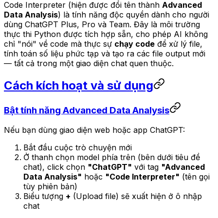
Code Interpreter (hiện được đổi tên thành
Advanced
Data Analysis
) là tính năng độc quyền dành cho người
dùng ChatGPT Plus, Pro và Team. Đây là môi trường
thực thi Python được tích hợp sẵn, cho phép AI không
chỉ "nói" về code mà thực sự
chạy code
để xử lý file,
tính toán số liệu phức tạp và tạo ra các file output mới
— tất cả trong một giao diện chat quen thuộc.
Cách kích hoạt và sử dụng
Bật tính năng Advanced Data Analysis
Nếu bạn dùng giao diện web hoặc app ChatGPT:
Bắt đầu cuộc trò chuyện mới
Ở thanh chọn model phía trên (bên dưới tiêu đề
chat), click chọn
"ChatGPT"
với tag
"Advanced
Data Analysis"
hoặc
"Code Interpreter"
(tên gọi
tùy phiên bản)
Biểu tượng
+
(Upload file) sẽ xuất hiện ở ô nhập
chat