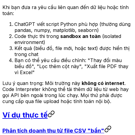
Khi bạn đưa ra yêu cầu liên quan đến dữ liệu hoặc tính
toán:
ChatGPT viết script Python phù hợp (thường dùng
pandas, numpy, matplotlib, seaborn)
Code thực thi trong
sandbox an toàn
(isolated
environment)
Kết quả (biểu đồ, file mới, hoặc text) được hiển thị
trong chat
Bạn có thể yêu cầu điều chỉnh: "Thay đổi màu
biểu đồ", "Lọc thêm cột này", "Xuất file PDF thay
vì Excel"
Lưu ý quan trọng: Môi trường này
không có internet
.
Code Interpreter không thể tải thêm dữ liệu từ web hay
gọi API bên ngoài trong lúc chạy. Mọi thứ phải được
cung cấp qua file upload hoặc tính toán nội bộ.
Ví dụ thực tế
Phân tích doanh thu từ file CSV "bẩn"