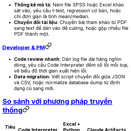
Thống kê mô tả
: Ném file SPSS hoặc Excel khảo
sát vào, yêu cầu t-test, regression cơ bản, hoặc
chỉ đơn giản là tính mean/median.
Chuyển đổi tài liệu
: Chuyển bài tham khảo từ PDF
sang text để dán vào đề cương, hoặc gộp nhiều file
PDF thành một.
Developer & PM
Code review nhanh
: Dán log file dài hàng nghìn
dòng, yêu cầu Code Interpreter đếm số lỗi mỗi loại,
vẽ biểu đồ thời gian xuất hiện lỗi.
Data migration
: Viết script chuyển đổi giữa JSON
và CSV, hoặc normalize database dump từ định
dạng cũ sang mới.
So sánh với phương pháp truyền
thống
Excel +
Tiêu
Code Interpreter
Python
Claude Artifacts