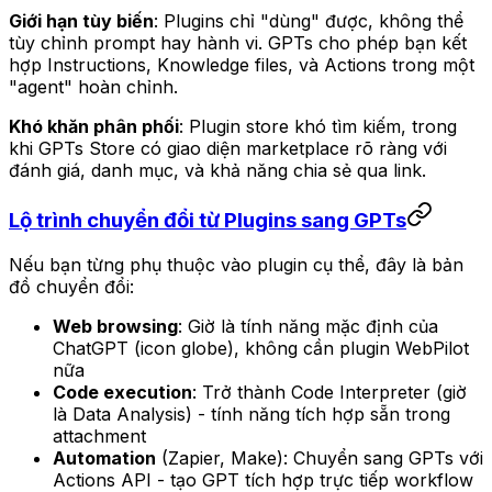
Giới hạn tùy biến
: Plugins chỉ "dùng" được, không thể
tùy chỉnh prompt hay hành vi. GPTs cho phép bạn kết
hợp Instructions, Knowledge files, và Actions trong một
"agent" hoàn chỉnh.
Khó khăn phân phối
: Plugin store khó tìm kiếm, trong
khi GPTs Store có giao diện marketplace rõ ràng với
đánh giá, danh mục, và khả năng chia sẻ qua link.
Lộ trình chuyển đổi từ Plugins sang GPTs
Nếu bạn từng phụ thuộc vào plugin cụ thể, đây là bản
đồ chuyển đổi:
Web browsing
: Giờ là tính năng mặc định của
ChatGPT (icon globe), không cần plugin WebPilot
nữa
Code execution
: Trở thành Code Interpreter (giờ
là Data Analysis) - tính năng tích hợp sẵn trong
attachment
Automation
(Zapier, Make): Chuyển sang GPTs với
Actions API - tạo GPT tích hợp trực tiếp workflow