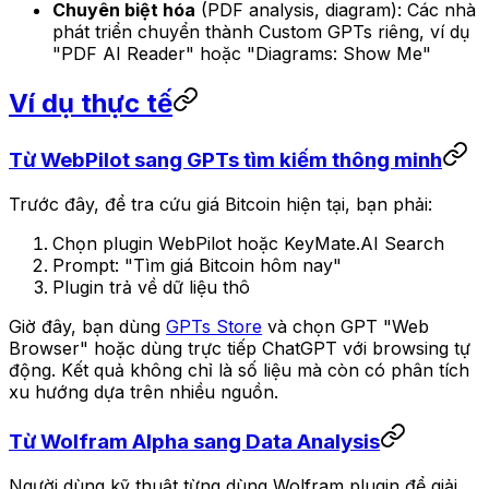
Chuyên biệt hóa
(PDF analysis, diagram): Các nhà
phát triển chuyển thành Custom GPTs riêng, ví dụ
"PDF AI Reader" hoặc "Diagrams: Show Me"
Ví dụ thực tế
Từ WebPilot sang GPTs tìm kiếm thông minh
Trước đây, để tra cứu giá Bitcoin hiện tại, bạn phải:
Chọn plugin WebPilot hoặc KeyMate.AI Search
Prompt: "Tìm giá Bitcoin hôm nay"
Plugin trả về dữ liệu thô
Giờ đây, bạn dùng
GPTs Store
và chọn GPT "Web
Browser" hoặc dùng trực tiếp ChatGPT với browsing tự
động. Kết quả không chỉ là số liệu mà còn có phân tích
xu hướng dựa trên nhiều nguồn.
Từ Wolfram Alpha sang Data Analysis
Người dùng kỹ thuật từng dùng Wolfram plugin để giải