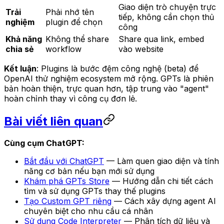
Giao diện trò chuyện trực
Trải
Phải nhớ tên
tiếp, không cần chọn thủ
nghiệm
plugin để chọn
công
Khả năng
Không thể share
Share qua link, embed
chia sẻ
workflow
vào website
Kết luận
: Plugins là bước đệm công nghệ (beta) để
OpenAI thử nghiệm ecosystem mở rộng. GPTs là phiên
bản hoàn thiện, trực quan hơn, tập trung vào "agent"
hoàn chỉnh thay vì công cụ đơn lẻ.
Bài viết liên quan
Cùng cụm ChatGPT:
Bắt đầu với ChatGPT
— Làm quen giao diện và tính
năng cơ bản nếu bạn mới sử dụng
Khám phá GPTs Store
— Hướng dẫn chi tiết cách
tìm và sử dụng GPTs thay thế plugins
Tạo Custom GPT riêng
— Cách xây dựng agent AI
chuyên biệt cho nhu cầu cá nhân
Sử dụng Code Interpreter
— Phân tích dữ liệu và