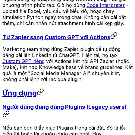
phương trình phức tạp. Giờ họ dùng
Code Interpreter
-
upload file Excel, yêu cầu vẽ biểu đồ, hoặc chạy
simulation Python ngay trong chat. Không cần cài đặt
thêm, chỉ cần nhấn nút attachment hình cái kẹp giấy.
Từ Zapier sang Custom GPT với Actions
Marketing team từng dùng Zapier plugin để tự động
đăng bài lên LinkedIn từ ChatGPT. Hiện tại, họ tạo
Custom GPT riêng
với Actions kết nối API Zapier (hoặc
Make), kết hợp Knowledge base về brand guidelines. Kết
quả là một "Social Media Manager AI" chuyên biệt,
không phải lệnh rời rạc qua plugin.
Ứng dụng
Người dùng đang dùng Plugins (Legacy users)
Nếu bạn còn thấy mục Plugins trong cài đặt, đó là lỗi
hiển thị hoặc tài khoản chưa cập nhật. Hãy: