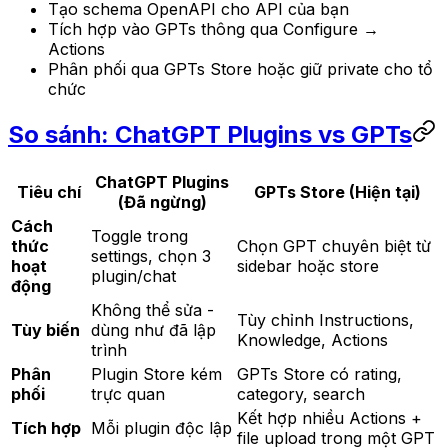
Tạo schema OpenAPI cho API của bạn
Tích hợp vào GPTs thông qua Configure →
Actions
Phân phối qua GPTs Store hoặc giữ private cho tổ
chức
So sánh: ChatGPT Plugins vs GPTs
ChatGPT Plugins
Tiêu chí
GPTs Store (Hiện tại)
(Đã ngừng)
Cách
Toggle trong
thức
Chọn GPT chuyên biệt từ
settings, chọn 3
hoạt
sidebar hoặc store
plugin/chat
động
Không thể sửa -
Tùy chỉnh Instructions,
Tùy biến
dùng như đã lập
Knowledge, Actions
trình
Phân
Plugin Store kém
GPTs Store có rating,
phối
trực quan
category, search
Kết hợp nhiều Actions +
Tích hợp
Mỗi plugin độc lập
file upload trong một GPT