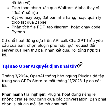
dữ liệu cũ)
Tính toán chính xác qua Wolfram Alpha thay vì
"đoán" số liệu
Đặt vé máy bay, đặt bàn nhà hàng, hoặc quản lý
todo list qua Zapier
Phân tích file PDF, tạo diagram, hoặc chạy code
Python
Cơ chế hoạt động dựa trên API call: ChatGPT hiểu yêu
cầu của bạn, chọn plugin phù hợp, gửi request đến
server của bên thứ ba, nhận kết quả, rồi tổng hợp trả
lời.
Tại sao OpenAI quyết định khai tử?
Tháng 3/2024, OpenAI thông báo ngừng Plugins để tập
trung vào GPTs Store ra mắt tháng 11/2023. Lý do cốt
lõi:
Phân mảnh trải nghiệm
: Plugins hoạt động riêng lẻ,
không chia sẻ ngữ cảnh giữa các conversation. Bạn phải
chọn lại plugin mỗi lần mở chat mới.