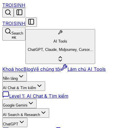
TROISINH
TROISINH
Search
⌘
K
AI Tools
ChatGPT, Claude, Midjourney, Cursor...
Khoá học
Blog
Về chúng tôi
Làm chủ AI Tools
Nền tảng
AI Chat & Tìm kiếm
Level 1: AI Chat & Tìm kiếm
Google Gemini
AI Search & Research
ChatGPT