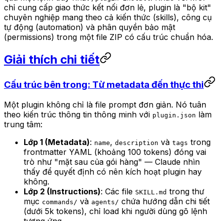
chỉ cung cấp giao thức kết nối đơn lẻ, plugin là "bộ kit"
chuyên nghiệp mang theo cả kiến thức (skills), công cụ
tự động (automation) và phân quyền bảo mật
(permissions) trong một file ZIP có cấu trúc chuẩn hóa.
Giải thích chi tiết
Cấu trúc bên trong: Từ metadata đến thực thi
Một plugin không chỉ là file prompt đơn giản. Nó tuân
theo kiến trúc thông tin thông minh với
làm
plugin.json
trung tâm:
Lớp 1 (Metadata)
:
,
và
trong
name
description
tags
frontmatter YAML (khoảng 100 tokens) đóng vai
trò như "mặt sau của gói hàng" — Claude nhìn
thấy để quyết định có nên kích hoạt plugin hay
không.
Lớp 2 (Instructions)
: Các file
trong thư
SKILL.md
mục
và
chứa hướng dẫn chi tiết
commands/
agents/
(dưới 5k tokens), chỉ load khi người dùng gõ lệnh