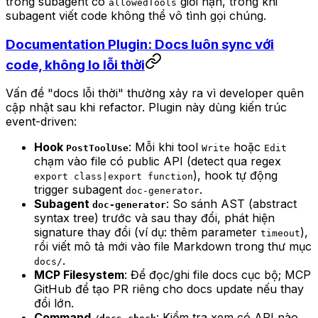
trong subagent có
giới hạn, trong khi
allowedTools
subagent viết code không thể vô tình gọi chúng.
Documentation Plugin: Docs luôn sync với
code, không lo lỗi thời
Vấn đề "docs lỗi thời" thường xảy ra vì developer quên
cập nhật sau khi refactor. Plugin này dùng kiến trúc
event-driven:
Hook
: Mỗi khi tool
hoặc
PostToolUse
Write
Edit
chạm vào file có public API (detect qua regex
), hook tự động
export class|export function
trigger subagent
.
doc-generator
Subagent
: So sánh AST (abstract
doc-generator
syntax tree) trước và sau thay đổi, phát hiện
signature thay đổi (ví dụ: thêm parameter
),
timeout
rồi viết mô tả mới vào file Markdown trong thư mục
.
docs/
MCP Filesystem
: Để đọc/ghi file docs cục bộ; MCP
GitHub để tạo PR riêng cho docs update nếu thay
đổi lớn.
Command
: Kiểm tra xem có API nào