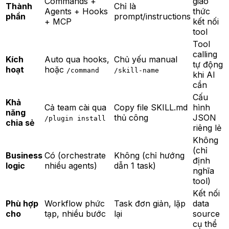
Commands +
giao
Thành
Chỉ là
Agents + Hooks
thức
phần
prompt/instructions
+ MCP
kết nối
tool
Tool
calling
Kích
Auto qua hooks,
Chủ yếu manual
tự động
hoạt
hoặc
/command
/skill-name
khi AI
cần
Cấu
Khả
Cả team cài qua
Copy file SKILL.md
hình
năng
thủ công
JSON
/plugin install
chia sẻ
riêng lẻ
Không
(chỉ
Business
Có (orchestrate
Không (chỉ hướng
định
logic
nhiều agents)
dẫn 1 task)
nghĩa
tool)
Kết nối
Phù hợp
Workflow phức
Task đơn giản, lặp
data
cho
tạp, nhiều bước
lại
source
cụ thể