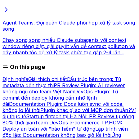
Agent Teams: Đội quân Claude phối hợp xử lý task song
song
Chạy song song nhiều Claude subagents với context
window riêng biệt, giải quyết vấn đề context pollution và
đẩy nhanh tốc độ xử lý task phức tạp gấp 2-4 lần...
On this page
Định nghĩa
Giải thích chi tiết
Cấu trúc bên trong: Từ
metadata đến thực thi
PR Review Plugin: AI reviewer
không ngủ cho team Việt Nam
DevOps Plugin: Từ
commit đến deploy không cần nhớ lệnh
dài
Documentation Plugin: Docs luôn sync với code,
không lo lỗi thời
Plugin khác gì so với MCP đơn thuần?
Ví
dụ thực tế
Startup fintech tại Hà Nội: PR Review tự động
80% thời gian
Team DevOps e-commerce TP.HCM:
Deploy an toàn với "bảo hiểm" tự động
Lập trình viên
độc lập: Documentation không bao giờ lỗi thời
Ứng