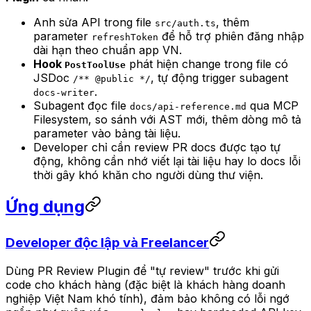
Anh sửa API trong file
, thêm
src/auth.ts
parameter
để hỗ trợ phiên đăng nhập
refreshToken
dài hạn theo chuẩn app VN.
Hook
phát hiện change trong file có
PostToolUse
JSDoc
, tự động trigger subagent
/** @public */
.
docs-writer
Subagent đọc file
qua MCP
docs/api-reference.md
Filesystem, so sánh với AST mới, thêm dòng mô tả
parameter vào bảng tài liệu.
Developer chỉ cần review PR docs được tạo tự
động, không cần nhớ viết lại tài liệu hay lo docs lỗi
thời gây khó khăn cho người dùng thư viện.
Ứng dụng
Developer độc lập và Freelancer
Dùng PR Review Plugin để "tự review" trước khi gửi
code cho khách hàng (đặc biệt là khách hàng doanh
nghiệp Việt Nam khó tính), đảm bảo không có lỗi ngớ