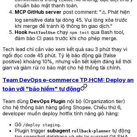
chuẩn bảo mật thanh toán.
MCP GitHub server
post comment: "⚠️ Phát hiện
log sensitive data tại dòng 45. Vui lòng xóa trước
khi merge để tránh lộ thông tin giao dịch."
Hook
chạy
qua Bash tool,
PostToolUse
npm test
đảm bảo CI pass trước khi cho phép merge.
Tech lead chỉ cần vào xem kết quả sau 3 phút thay vì
ngồi đọc code 45 phút. Tỷ lệ báo động giả (false
positive) khoảng 10%, nhưng vẫn tiết kiệm đáng kể thời
gian và giảm rủi ro bảo mật cho hệ thống tài chính.
Team DevOps e-commerce TP.HCM: Deploy an
toàn với "bảo hiểm" tự động
Team dùng
DevOps Plugin
nội bộ (Organization tier)
cho hệ thống bán hàng giống Shopee. Chiều thứ 6,
developer muốn deploy hotfix tính năng giỏ hàng:
Gõ
.
/deploy staging
Plugin trigger
subagent
tự động
rollback-planner
tạo snapshot database và ghi lại current Git SHA