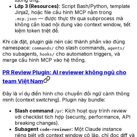
tương ứng.
Lớp 3 (Resources)
: Script Bash/Python, template
Jinja2, hoặc file cấu hình MCP nằm trong
— được thực thi qua subprocess mà
.mcp.json
không cần load nội dung vào context window, tiết
kiệm token triệt để.
Khi cài đặt, plugin giải nén các thành phần vào đúng
namespace:
cho slash commands,
commands/
agents/
cho subagents,
cho automation triggers, và
hooks/
merge cấu hình MCP vào hệ thống.
PR Review Plugin: AI reviewer không ngủ cho
team Việt Nam
Đây là ví dụ điển hình cho chuyển đổi ngữ cảnh thông
minh (context switching). Plugin này bundle:
Slash command
: Kích hoạt quy trình review
/pr
với checklist tích hợp (security, performance, API
breaking changes).
Subagent
: Một Claude instance
code-reviewer
riêng biệt với context window cô lập, chỉ đọc diff và