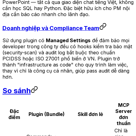
PowerPoint — tất cả qua giao diện chat tiếng Việt, không
cần học SQL hay Python. Đặc biệt hữu ích cho PM nội
địa cần báo cáo nhanh cho lãnh đạo.
Doanh nghiệp và Compliance Team
Sử dụng plugin có
Managed Settings
để đảm bảo mọi
developer trong công ty đều có hooks kiểm tra bảo mật
(security-scan) và audit log bắt buộc theo chuẩn
PCIDSS hoặc ISO 27001 phổ biến ở VN. Plugin trở
thành "infrastructure as code" cho quy trình làm việc,
thay vì chỉ là công cụ cá nhân, giúp pass audit dễ dàng
hơn.
So sánh
MCP
Đặc
Server
Plugin (Bundle)
Skill đơn lẻ
điểm
đơn
thuần
Chỉ là