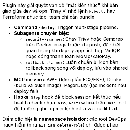
Plugin này giải quyết vấn đề "mất kiến thức" khi bàn
giao giữa dev và ops. Thay vì nhớ lệnh
hay
kubectl
Terraform phức tạp, team chỉ cần bundle:
Command
: Trigger multi-stage pipeline.
/deploy
Subagents chuyên biệt
:
: Chạy Trivy hoặc Semgrep
security-scanner
trên Docker image trước khi push, đặc biệt
quan trọng khi deploy app tích hợp VietQR
hoặc cổng thanh toán MoMo/ZaloPay.
: Luôn chuẩn bị kịch bản
rollback-planner
rollback song song với deploy, lưu vào shared
memory.
MCP servers
: AWS (tương tác EC2/EKS), Docker
(build và push image), PagerDuty (tạo incident nếu
deploy fail).
Hooks
:
hook để block session kết thúc nếu
Stop
health check chưa pass;
trên
tool
PostToolUse
Bash
để tự động ghi log mọi lệnh infra vào audit trail.
Điểm đặc biệt là
namespace isolation
: các tool DevOps
nguy hiểm (như
) chỉ được phép
aws iam delete-role