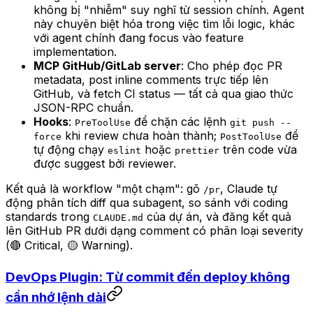
không bị "nhiễm" suy nghĩ từ session chính. Agent
này chuyên biệt hóa trong việc tìm lỗi logic, khác
với agent chính đang focus vào feature
implementation.
MCP GitHub/GitLab server
: Cho phép đọc PR
metadata, post inline comments trực tiếp lên
GitHub, và fetch CI status — tất cả qua giao thức
JSON-RPC chuẩn.
Hooks
:
để chặn các lệnh
PreToolUse
git push --
khi review chưa hoàn thành;
để
force
PostToolUse
tự động chạy
hoặc
trên code vừa
eslint
prettier
được suggest bởi reviewer.
Kết quả là workflow "một chạm": gõ
, Claude tự
/pr
động phân tích diff qua subagent, so sánh với coding
standards trong
của dự án, và đăng kết quả
CLAUDE.md
lên GitHub PR dưới dạng comment có phân loại severity
(🔴 Critical, 🟡 Warning).
DevOps Plugin: Từ commit đến deploy không
cần nhớ lệnh dài