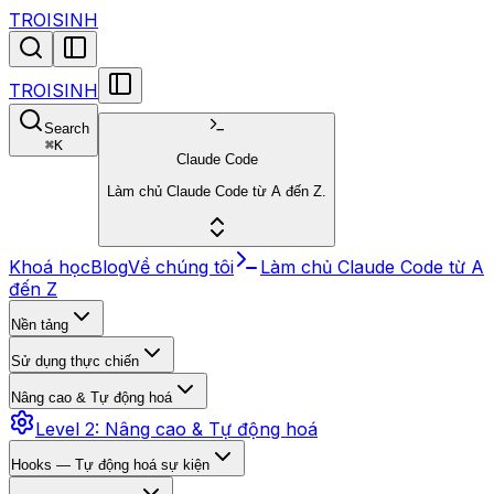
TROISINH
TROISINH
Search
⌘
K
Claude Code
Làm chủ Claude Code từ A đến Z.
Khoá học
Blog
Về chúng tôi
Làm chủ Claude Code từ A
đến Z
Nền tảng
Sử dụng thực chiến
Nâng cao & Tự động hoá
Level 2: Nâng cao & Tự động hoá
Hooks — Tự động hoá sự kiện