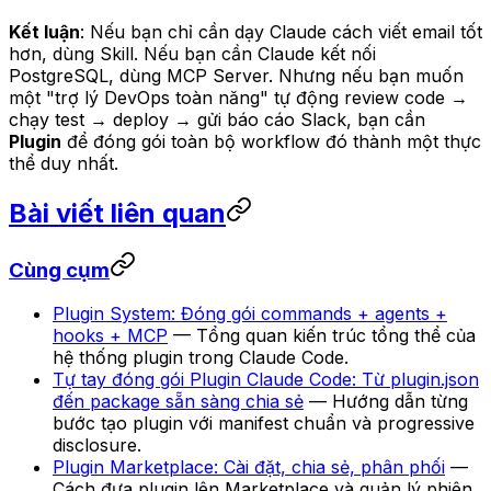
Kết luận
: Nếu bạn chỉ cần dạy Claude cách viết email tốt
hơn, dùng Skill. Nếu bạn cần Claude kết nối
PostgreSQL, dùng MCP Server. Nhưng nếu bạn muốn
một "trợ lý DevOps toàn năng" tự động review code →
chạy test → deploy → gửi báo cáo Slack, bạn cần
Plugin
để đóng gói toàn bộ workflow đó thành một thực
thể duy nhất.
Bài viết liên quan
Cùng cụm
Plugin System: Đóng gói commands + agents +
hooks + MCP
— Tổng quan kiến trúc tổng thể của
hệ thống plugin trong Claude Code.
Tự tay đóng gói Plugin Claude Code: Từ plugin.json
đến package sẵn sàng chia sẻ
— Hướng dẫn từng
bước tạo plugin với manifest chuẩn và progressive
disclosure.
Plugin Marketplace: Cài đặt, chia sẻ, phân phối
—
Cách đưa plugin lên Marketplace và quản lý phiên