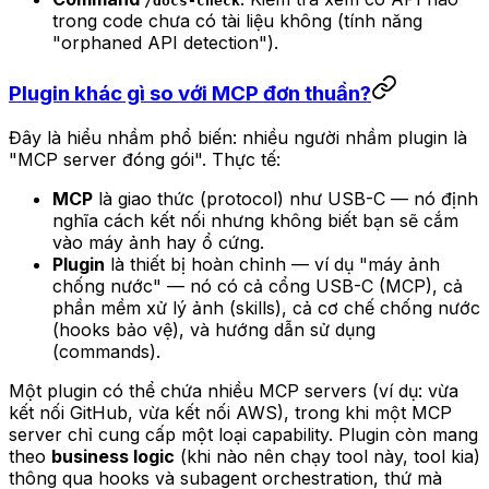
/docs-check
trong code chưa có tài liệu không (tính năng
"orphaned API detection").
Plugin khác gì so với MCP đơn thuần?
Đây là hiểu nhầm phổ biến: nhiều người nhầm plugin là
"MCP server đóng gói". Thực tế:
MCP
là giao thức (protocol) như USB-C — nó định
nghĩa cách kết nối nhưng không biết bạn sẽ cắm
vào máy ảnh hay ổ cứng.
Plugin
là thiết bị hoàn chỉnh — ví dụ "máy ảnh
chống nước" — nó có cả cổng USB-C (MCP), cả
phần mềm xử lý ảnh (skills), cả cơ chế chống nước
(hooks bảo vệ), và hướng dẫn sử dụng
(commands).
Một plugin có thể chứa
nhiều
MCP servers (ví dụ: vừa
kết nối GitHub, vừa kết nối AWS), trong khi một MCP
server chỉ cung cấp một loại capability. Plugin còn mang
theo
business logic
(khi nào nên chạy tool này, tool kia)
thông qua hooks và subagent orchestration, thứ mà