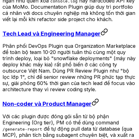
ngẩn như quên xóa
hay hardcoded API key
console.log
của MoMo. Documentation Plugin giúp duy trì portfolio
cá nhân với docs chuyên nghiệp mà không tốn thời gian
viết lại mỗi khi refactor side project cho khách.
Tech Lead và Engineering Manager
Phân phối DevOps Plugin qua Organization Marketplace
để toàn bộ team 10-20 người tuân thủ cùng một quy
trình deploy, loại bỏ "snowflake deployments" (máy này
deploy khác máy kia) rất phổ biến ở các công ty
outsource Việt Nam. Dùng PR Review Plugin như "bộ
lọc lớp 1", chỉ để senior review những PR phức tạp thực
sự, giải phóng 60% thời gian của tech lead để focus vào
architecture thay vì review coding style.
Non-coder và Product Manager
Với các plugin được đóng gói sẵn từ bộ phận
Engineering (Org tier), PM có thể dùng command
để tự động pull data từ database (qua
/generate-report
MCP), phân tích bằng subagent chuyên biệt, và xuất ra