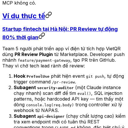
MCP không có.
Ví dụ thực tế
Startup fintech tại Hà Nội: PR Review tự động
80% thời gian
Team 5 người phát triển app ví điện tử tích hợp VietQR
dùng
PR Review Plugin
từ Marketplace. Developer push
nhánh
, tạo PR trên GitHub.
feature/payment-gateway
Thay vì chờ tech lead rảnh để review:
Hook
phát hiện event
, tự động
PreToolUse
git push
trigger command
.
/pr-review
Subagent
(một Claude instance
security-auditor
chạy nhanh) scan diff để tìm
, SQL injection
eval()
patterns, hoặc hardcoded API key — tìm thấy một
dòng
trong controller xử lý
console.log(req.body)
webhook từ NAPAS.
Subagent
(chạy chất lượng cao) kiểm
api-designer
tra xem endpoint mới có tuân thủ REST
conventions trong
không, đặc biệt chú ý
CLAUDE.md