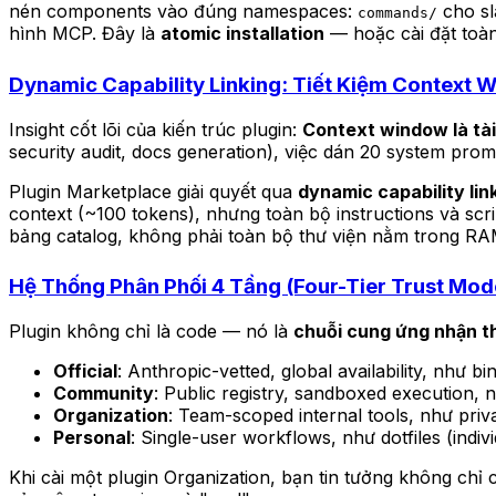
nén components vào đúng namespaces:
cho s
commands/
hình MCP. Đây là
atomic installation
— hoặc cài đặt toàn
Dynamic Capability Linking: Tiết Kiệm Context 
Insight cốt lõi của kiến trúc plugin:
Context window là tà
security audit, docs generation), việc dán 20 system pro
Plugin Marketplace giải quyết qua
dynamic capability lin
context (~100 tokens), nhưng toàn bộ instructions và scri
bảng catalog, không phải toàn bộ thư viện nằm trong RA
Hệ Thống Phân Phối 4 Tầng (Four-Tier Trust Mod
Plugin không chỉ là code — nó là
chuỗi cung ứng nhận t
Official
: Anthropic-vetted, global availability, như 
Community
: Public registry, sandboxed execution
Organization
: Team-scoped internal tools, như priva
Personal
: Single-user workflows, như dotfiles (indiv
Khi cài một plugin Organization, bạn tin tưởng không ch