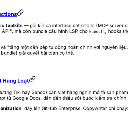
uctions
c toolkits
— gói kín cả interface definitions (MCP server c
WS API", mà còn bundle cấu hình LSP cho
, hooks tr
kubectl
 và "tặng một căn bếp tự động hoàn chỉnh với nguyên liệu
bundle) giải quyết bài toán cụ thể.
 Hàng Loạt
đương Tiki hay Sendo) cần viết hàng nghìn mô tả sản phẩm 
pt từ Google Docs, dẫn đến thiếu sót bước kiểm tra chính t
anization
, đẩy lên GitHub Enterprise. Copywriter chỉ chạy