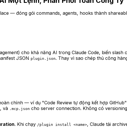
 AI Một Lệnh, Phân Phối Toàn Công Ty
lace — đóng gói commands, agents, hooks thành shareable 
anagement) cho khả năng AI trong Claude Code, biến slas
 manifest JSON
. Thay vì sao chép thủ công hàng
plugin.json
hoàn chỉnh — ví dụ "Code Review tự động kết hợp GitHub" 
, và
cho server connection. Không có versioning
.mcp.json
ration
. Khi chạy
, Claude tải archi
/plugin install <name>