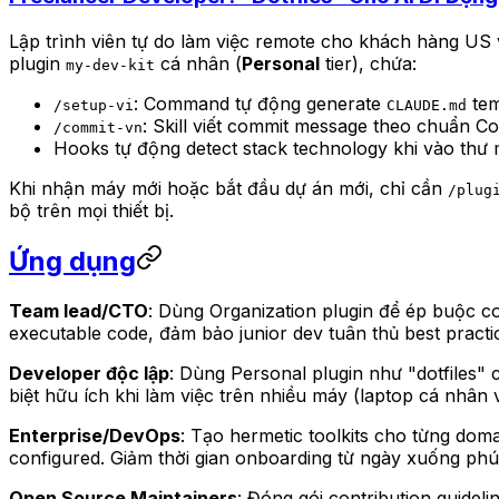
Lập trình viên tự do làm việc remote cho khách hàng U
plugin
cá nhân (
Personal
tier), chứa:
my-dev-kit
: Command tự động generate
tem
/setup-vi
CLAUDE.md
: Skill viết commit message theo chuẩn C
/commit-vn
Hooks tự động detect stack technology khi vào thư 
Khi nhận máy mới hoặc bắt đầu dự án mới, chỉ cần
/plug
bộ trên mọi thiết bị.
Ứng dụng
Team lead/CTO
: Dùng Organization plugin để ép buộc co
executable code, đảm bảo junior dev tuân thủ best pract
Developer độc lập
: Dùng Personal plugin như "dotfiles"
biệt hữu ích khi làm việc trên nhiều máy (laptop cá nhân 
Enterprise/DevOps
: Tạo hermetic toolkits cho từng dom
configured. Giảm thời gian onboarding từ ngày xuống phú
Open Source Maintainers
: Đóng gói contribution guidel