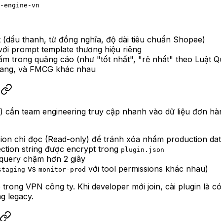
-engine-vn
ệt (dấu thanh, từ đồng nghĩa, độ dài tiêu chuẩn Shopee)
với prompt template thương hiệu riêng
ấm trong quảng cáo (như "tốt nhất", "rẻ nhất" theo Luật 
 trang, và FMCG khác nhau
g
 cần team engineering truy cập nhanh vào dữ liệu đơn hàng
ion chỉ đọc (Read-only) để tránh xóa nhầm production da
ction string được encrypt trong
plugin.json
 query chậm hơn 2 giây
vs
với tool permissions khác nhau)
staging
monitor-prod
e trong VPN công ty. Khi developer mới join, cài plugin là 
g legacy.