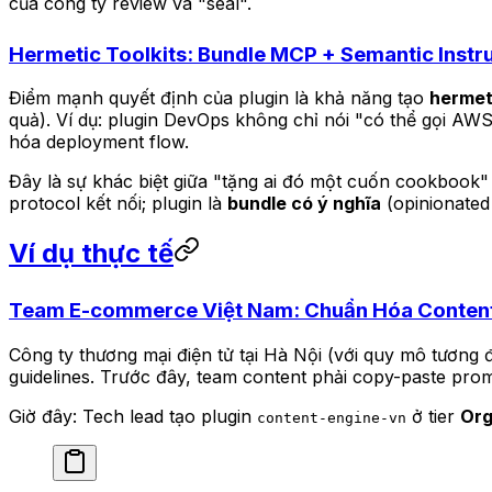
của công ty review và "seal".
Hermetic Toolkits: Bundle MCP + Semantic Instr
Điểm mạnh quyết định của plugin là khả năng tạo
hermeti
quả). Ví dụ: plugin DevOps không chỉ nói "có thể gọi A
hóa deployment flow.
Đây là sự khác biệt giữa "tặng ai đó một cuốn cookbook"
protocol kết nối; plugin là
bundle có ý nghĩa
(opinionated 
Ví dụ thực tế
Team E-commerce Việt Nam: Chuẩn Hóa Content
Công ty thương mại điện tử tại Hà Nội (với quy mô tương 
guidelines. Trước đây, team content phải copy-paste prom
Giờ đây: Tech lead tạo plugin
ở tier
Org
content-engine-vn