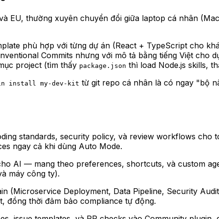
S và EU, thường xuyên chuyển đổi giữa laptop cá nhân (M
plate phù hợp với từng dự án (React + TypeScript cho k
onventional Commits nhưng với mô tả bằng tiếng Việt cho 
mục project (tìm thấy
thì load Node.js skills, t
package.json
từ git repo cá nhân là có ngay "bộ n
in install my-dev-kit
ding standards, security policy, và review workflows cho 
ices ngay cả khi dùng Auto Mode.
 cho AI — mang theo preferences, shortcuts, và custom ag
và máy công ty).
ain (Microservice Deployment, Data Pipeline, Security Au
t, đồng thời đảm bảo compliance tự động.
ines, issue templates, và PR checks vào Community plugin, 