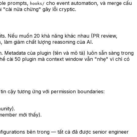
ble prompts,
cho event automation, và merge cấu
hooks/
"cài nửa chừng" gây lỗi cryptic.
mits. Nếu muốn 20 khả năng khác nhau (PR review,
s, làm giảm chất lượng reasoning của AI.
. Metadata của plugin (tên và mô tả) luôn sẵn sàng trong
 thể cài 50 plugin mà context window vẫn "nhẹ" vì chỉ có
 tin cậy tương ứng với permission boundaries:
unity).
 member mới thấy).
figurations bên trong — tất cả đã được senior engineer