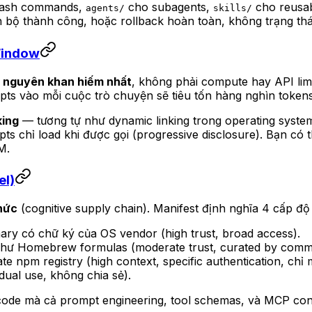
lash commands,
cho subagents,
cho reusa
agents/
skills/
 bộ thành công, hoặc rollback hoàn toàn, không trạng thái 
Window
i nguyên khan hiếm nhất
, không phải compute hay API li
mpts vào mỗi cuộc trò chuyện sẽ tiêu tốn hàng nghìn token
king
— tương tự như dynamic linking trong operating system
pts chỉ load khi được gọi (progressive disclosure). Bạn có
M.
el)
hức
(cognitive supply chain). Manifest định nghĩa 4 cấp độ
binary có chữ ký của OS vendor (high trust, broad access).
, như Homebrew formulas (moderate trust, curated by comm
te npm registry (high context, specific authentication, chỉ
idual use, không chia sẻ).
ỉ code mà cả prompt engineering, tool schemas, và MCP con