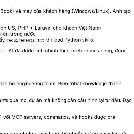
acBook) và máy của khách hàng (Windows/Linux). Anh tạo
hách US, PHP + Laravel cho khách Việt Nam)
dự án trong nước
hấy
thì load Python skills)
requirements.txt
ão" AI đã được tinh chỉnh theo preferences riêng, đồng
toàn bộ engineering team. Biến tribal knowledge thành
ents qua mọi dự án mà không cần cấu hình lại từ đầu. Đặc
dit) với MCP servers, commands, và hooks được pre-
giúp contributors mới tuân thủ chuẩn dự án ngay lập tức