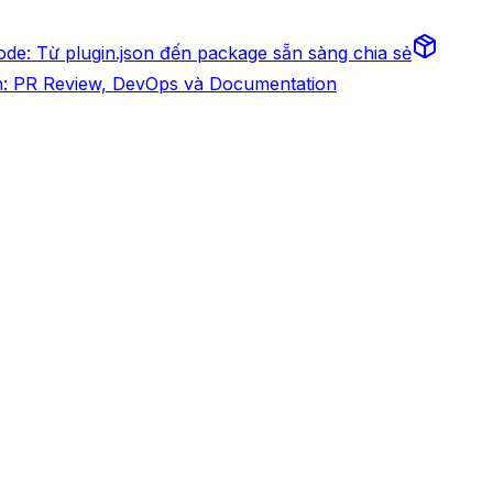
ode: Từ plugin.json đến package sẵn sàng chia sẻ
n: PR Review, DevOps và Documentation