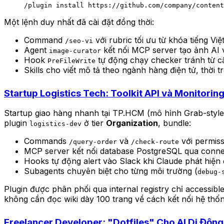
/plugin
 install
 https://github.com/company/content
Một lệnh duy nhất đã cài đặt đồng thời:
Command
với rubric tối ưu từ khóa tiếng Vi
/seo-vi
Agent
kết nối MCP server tạo ảnh AI 
image-curator
Hook
tự động chạy checker tránh từ c
PreFileWrite
Skills cho viết mô tả theo ngành hàng điện tử, thời
Startup Logistics Tech: Toolkit API và Monitorin
Startup giao hàng nhanh tại TP.HCM (mô hình Grab-style)
plugin
ở tier
Organization
, bundle:
logistics-dev
Commands
và
với permiss
/query-order
/check-route
MCP server kết nối database PostgreSQL qua conne
Hooks tự động alert vào Slack khi Claude phát hiện
Subagents chuyên biệt cho từng môi trường (
debug-
Plugin được phân phối qua internal registry chỉ accessibl
không cần đọc wiki dày 100 trang về cách kết nối hệ thốn
Freelancer Developer: "Dotfiles" Cho AI Di Động