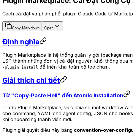
Plugin Marketplace: Cài Đặt Công Cụ
Cách cài đặt và phân phối plugin Claude Code từ Marketp
Copy Markdown
Open
Định nghĩa
Plugin Marketplace là hệ thống quản lý gói (package m
LSP thành những đơn vị cài đặt nguyên khối thông qua
để triển khai toàn bộ toolchain.
/plugin install
Giải thích chi tiết
Từ "Copy-Paste Hell" đến Atomic Installation
Trước Plugin Marketplace, việc chia sẻ một workflow AI 
cho command, YAML cho agent config, JSON cho hooks
khi onboarding thành viên mới.
Plugin giải quyết điều này bằng
convention-over-configu