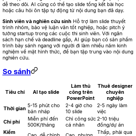
dễ theo dõi. AI cũng có thể tạo slide tổng kết bài học
hoặc câu hỏi ôn tập tự động từ nội dung bạn đã dạy.
Sinh viên và nghiên cứu sinh
Hỗ trợ làm slide thuyết
trình nhóm, bảo vệ luận văn tốt nghiệp, hoặc pitch ý
tưởng startup trong các cuộc thi sinh viên. Với ngân
sách hạn chế và deadline gấp, AI giúp bạn có sản phẩm
trình bày sánh ngang với người đi làm nhiều năm kinh
nghiệm về mặt hình thức, để bạn tập trung vào nội dung
nghiên cứu.
So sánh
Làm thủ
Thuê designer
Tiêu chí
AI tạo slide
công trên
chuyên
PowerPoint
nghiệp
5-15 phút cho
2-4 giờ cho
2-5 ngày làm
Thời gian
bản nháp
10 slide
việc
Miễn phí đến
Chỉ công sức
2-10 triệu
Chi phí
500K/tháng
cá nhân
đồng/dự án
Kiểm
Thấp, phải qua
Cao, dễ chỉnh
Cao, nhưng