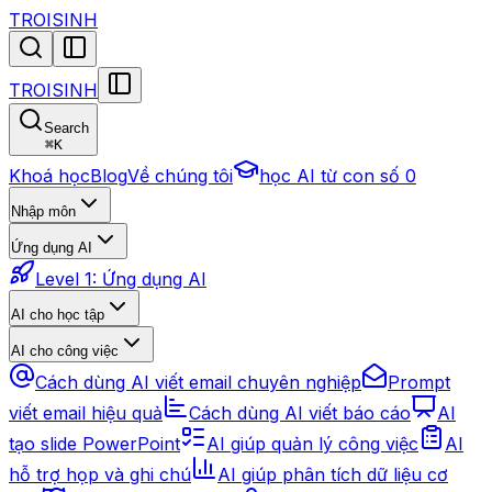
TROISINH
TROISINH
Search
⌘
K
Khoá học
Blog
Về chúng tôi
học AI từ con số 0
Nhập môn
Ứng dụng AI
Level 1: Ứng dụng AI
AI cho học tập
AI cho công việc
Cách dùng AI viết email chuyên nghiệp
Prompt
viết email hiệu quả
Cách dùng AI viết báo cáo
AI
tạo slide PowerPoint
AI giúp quản lý công việc
AI
hỗ trợ họp và ghi chú
AI giúp phân tích dữ liệu cơ