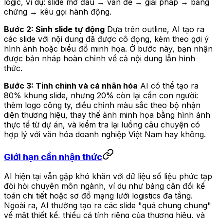
logic, ví dụ: slide mở đầu → vấn đề → giải pháp → bằng
chứng → kêu gọi hành động.
Bước 2: Sinh slide tự động
Dựa trên outline, AI tạo ra
các slide với nội dung đã được cô đọng, kèm theo gợi ý
hình ảnh hoặc biểu đồ minh họa. Ở bước này, bạn nhận
được bản nháp hoàn chỉnh về cả nội dung lẫn hình
thức.
Bước 3: Tinh chỉnh và cá nhân hóa
AI có thể tạo ra
80% khung slide, nhưng 20% còn lại cần con người:
thêm logo công ty, điều chỉnh màu sắc theo bộ nhận
diện thương hiệu, thay thế ảnh minh họa bằng hình ảnh
thực tế từ dự án, và kiểm tra lại luồng câu chuyện có
hợp lý với văn hóa doanh nghiệp Việt Nam hay không.
Giới hạn cần nhận thức
AI hiện tại vẫn gặp khó khăn với dữ liệu số liệu phức tạp
đòi hỏi chuyên môn ngành, ví dụ như bảng cân đối kế
toán chi tiết hoặc sơ đồ mạng lưới logistics đa tầng.
Ngoài ra, AI thường tạo ra các slide "quá chung chung"
về mặt thiết kế, thiếu cá tính riêng của thương hiệu, và