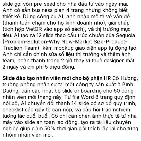
slide gọi vốn pre-seed cho nhà đầu tư vào ngày mai.
Anh có sẵn business plan 4 trang nhưng không biết
thiết kế. Dùng công cụ AI, anh nhập mô tả về vấn đề
(thanh toán chậm cho hộ kinh doanh nhỏ), giải pháp
(tích hợp VietQR vào app sổ sách), và thị trường mục
tiêu. AI tạo ra 12 slide theo cấu trúc chuẩn của Sequoia
(Problem-Solution-Why Now-Market Size-Product-
Traction-Team), kèm mockup giao diện app tự động tạo.
Anh chỉ cần chỉnh sửa số liệu thị trường và thêm ảnh
team, hoàn thành trong 2 giờ thay vì thuê designer mất
2 ngày và chi phí 5 triệu đồng.
Slide đào tạo nhân viên mới cho bộ phận HR
Cô Hương,
trưởng phòng nhân sự tại một công ty sản xuất ở Bình
Dương, cần cập nhật bộ slide onboarding cho 50 công
nhân viên mới tháng này. Từ file Word 8 trang quy định
nội bộ, AI chuyển đổi thành 14 slide có sơ đồ quy trình,
checklist các giấy tờ cần nộp, và câu hỏi trắc nghiệm
tương tác cuối buổi. Cô chỉ cần chèn ảnh thực tế từ nhà
máy vào slide an toàn lao động, tạo ra tài liệu chuyên
nghiệp giúp giảm 50% thời gian giải thích lặp lại cho từng
nhóm nhân viên mới.