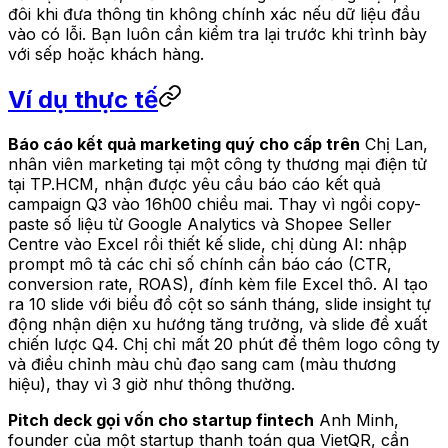
đôi khi đưa thông tin không chính xác nếu dữ liệu đầu
vào có lỗi. Bạn luôn cần kiểm tra lại trước khi trình bày
với sếp hoặc khách hàng.
Ví dụ thực tế
Báo cáo kết quả marketing quý cho cấp trên
Chị Lan,
nhân viên marketing tại một công ty thương mại điện tử
tại TP.HCM, nhận được yêu cầu báo cáo kết quả
campaign Q3 vào 16h00 chiều mai. Thay vì ngồi copy-
paste số liệu từ Google Analytics và Shopee Seller
Centre vào Excel rồi thiết kế slide, chị dùng AI: nhập
prompt mô tả các chỉ số chính cần báo cáo (CTR,
conversion rate, ROAS), đính kèm file Excel thô. AI tạo
ra 10 slide với biểu đồ cột so sánh tháng, slide insight tự
động nhận diện xu hướng tăng trưởng, và slide đề xuất
chiến lược Q4. Chị chỉ mất 20 phút để thêm logo công ty
và điều chỉnh màu chủ đạo sang cam (màu thương
hiệu), thay vì 3 giờ như thông thường.
Pitch deck gọi vốn cho startup fintech
Anh Minh,
founder của một startup thanh toán qua VietQR, cần