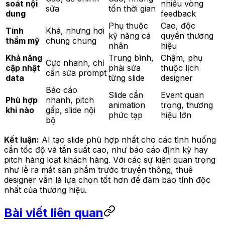
soát nội
nhiều vòng
sửa
tốn thời gian
dung
feedback
Phụ thuộc
Cao, độc
Tính
Khá, nhưng hơi
kỹ năng cá
quyền thương
thẩm mỹ
chung chung
nhân
hiệu
Khả năng
Trung bình,
Chậm, phụ
Cực nhanh, chỉ
cập nhật
phải sửa
thuộc lịch
cần sửa prompt
data
từng slide
designer
Báo cáo
Slide cần
Event quan
Phù hợp
nhanh, pitch
animation
trọng, thương
khi nào
gấp, slide nội
phức tạp
hiệu lớn
bộ
Kết luận:
AI tạo slide phù hợp nhất cho các tình huống
cần tốc độ và tần suất cao, như báo cáo định kỳ hay
pitch hàng loạt khách hàng. Với các sự kiện quan trọng
như lễ ra mắt sản phẩm trước truyền thông, thuê
designer vẫn là lựa chọn tốt hơn để đảm bảo tính độc
nhất của thương hiệu.
Bài viết liên quan