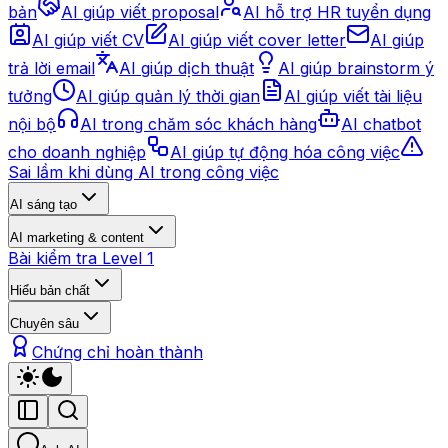
bản
AI giúp viết proposal
AI hỗ trợ HR tuyển dụng
AI giúp viết CV
AI giúp viết cover letter
AI giúp
trả lời email
AI giúp dịch thuật
AI giúp brainstorm ý
tưởng
AI giúp quản lý thời gian
AI giúp viết tài liệu
nội bộ
AI trong chăm sóc khách hàng
AI chatbot
cho doanh nghiệp
AI giúp tự động hóa công việc
Sai lầm khi dùng AI trong công việc
AI sáng tạo
AI marketing & content
Bài kiểm tra Level 1
Hiểu bản chất
Chuyên sâu
Chứng chỉ hoàn thành