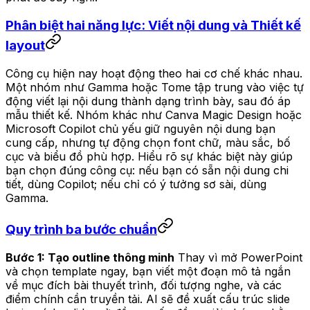
Phân biệt hai năng lực: Viết nội dung và Thiết kế
layout
Công cụ hiện nay hoạt động theo hai cơ chế khác nhau.
Một nhóm như Gamma hoặc Tome tập trung vào việc tự
động viết lại nội dung thành dạng trình bày, sau đó áp
mẫu thiết kế. Nhóm khác như Canva Magic Design hoặc
Microsoft Copilot chủ yếu giữ nguyên nội dung bạn
cung cấp, nhưng tự động chọn font chữ, màu sắc, bố
cục và biểu đồ phù hợp. Hiểu rõ sự khác biệt này giúp
bạn chọn đúng công cụ: nếu bạn có sẵn nội dung chi
tiết, dùng Copilot; nếu chỉ có ý tưởng sơ sài, dùng
Gamma.
Quy trình ba bước chuẩn
Bước 1: Tạo outline thông minh
Thay vì mở PowerPoint
và chọn template ngay, bạn viết một đoạn mô tả ngắn
về mục đích bài thuyết trình, đối tượng nghe, và các
điểm chính cần truyền tải. AI sẽ đề xuất cấu trúc slide