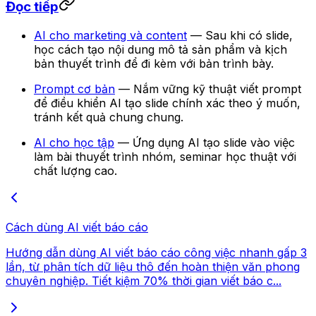
Đọc tiếp
AI cho marketing và content
— Sau khi có slide,
học cách tạo nội dung mô tả sản phẩm và kịch
bản thuyết trình để đi kèm với bản trình bày.
Prompt cơ bản
— Nắm vững kỹ thuật viết prompt
để điều khiển AI tạo slide chính xác theo ý muốn,
tránh kết quả chung chung.
AI cho học tập
— Ứng dụng AI tạo slide vào việc
làm bài thuyết trình nhóm, seminar học thuật với
chất lượng cao.
Cách dùng AI viết báo cáo
Hướng dẫn dùng AI viết báo cáo công việc nhanh gấp 3
lần, từ phân tích dữ liệu thô đến hoàn thiện văn phong
chuyên nghiệp. Tiết kiệm 70% thời gian viết báo c...