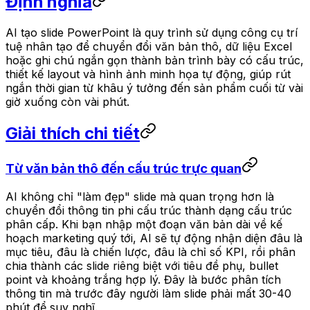
Định nghĩa
AI tạo slide PowerPoint là quy trình sử dụng công cụ trí
tuệ nhân tạo để chuyển đổi văn bản thô, dữ liệu Excel
hoặc ghi chú ngắn gọn thành bản trình bày có cấu trúc,
thiết kế layout và hình ảnh minh họa tự động, giúp rút
ngắn thời gian từ khâu ý tưởng đến sản phẩm cuối từ vài
giờ xuống còn vài phút.
Giải thích chi tiết
Từ văn bản thô đến cấu trúc trực quan
AI không chỉ "làm đẹp" slide mà quan trọng hơn là
chuyển đổi thông tin phi cấu trúc thành dạng cấu trúc
phân cấp. Khi bạn nhập một đoạn văn bản dài về kế
hoạch marketing quý tới, AI sẽ tự động nhận diện đâu là
mục tiêu, đâu là chiến lược, đâu là chỉ số KPI, rồi phân
chia thành các slide riêng biệt với tiêu đề phụ, bullet
point và khoảng trắng hợp lý. Đây là bước phân tích
thông tin mà trước đây người làm slide phải mất 30-40
phút để suy nghĩ.