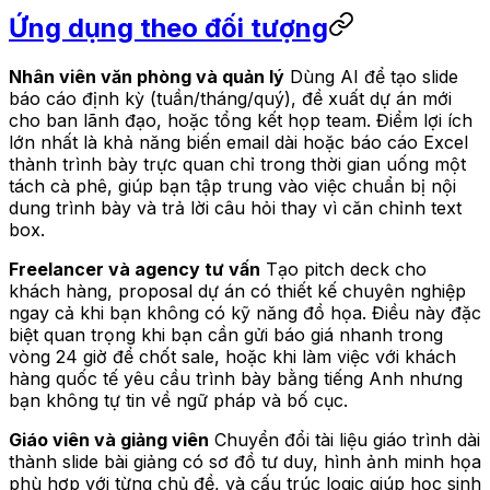
Ứng dụng theo đối tượng
Nhân viên văn phòng và quản lý
Dùng AI để tạo slide
báo cáo định kỳ (tuần/tháng/quý), đề xuất dự án mới
cho ban lãnh đạo, hoặc tổng kết họp team. Điểm lợi ích
lớn nhất là khả năng biến email dài hoặc báo cáo Excel
thành trình bày trực quan chỉ trong thời gian uống một
tách cà phê, giúp bạn tập trung vào việc chuẩn bị nội
dung trình bày và trả lời câu hỏi thay vì căn chỉnh text
box.
Freelancer và agency tư vấn
Tạo pitch deck cho
khách hàng, proposal dự án có thiết kế chuyên nghiệp
ngay cả khi bạn không có kỹ năng đồ họa. Điều này đặc
biệt quan trọng khi bạn cần gửi báo giá nhanh trong
vòng 24 giờ để chốt sale, hoặc khi làm việc với khách
hàng quốc tế yêu cầu trình bày bằng tiếng Anh nhưng
bạn không tự tin về ngữ pháp và bố cục.
Giáo viên và giảng viên
Chuyển đổi tài liệu giáo trình dài
thành slide bài giảng có sơ đồ tư duy, hình ảnh minh họa
phù hợp với từng chủ đề, và cấu trúc logic giúp học sinh