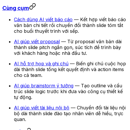
Cùng cụm
Cách dùng AI viết báo cáo
— Kết hợp viết báo cáo
văn bản chi tiết rồi chuyển đổi thành slide tóm tắt
cho buổi thuyết trình với sếp.
AI giúp viết proposal
— Từ proposal văn bản dài
thành slide pitch ngắn gọn, súc tích để trình bày
với khách hàng hoặc nhà đầu tư.
AI hỗ trợ họp và ghi chú
— Biến ghi chú cuộc họp
dài thành slide tổng kết quyết định và action items
cho cả team.
AI giúp brainstorm ý tưởng
— Tạo outline và cấu
trúc slide logic trước khi đưa vào công cụ thiết kế
tự động.
AI giúp viết tài liệu nội bộ
— Chuyển đổi tài liệu nội
bộ dài thành slide đào tạo nhân viên dễ hiểu, trực
quan.