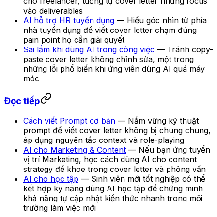
cho freelancer, tương tự cover letter nhưng focus
vào deliverables
AI hỗ trợ HR tuyển dụng
— Hiểu góc nhìn từ phía
nhà tuyển dụng để viết cover letter chạm đúng
pain point họ cần giải quyết
Sai lầm khi dùng AI trong công việc
— Tránh copy-
paste cover letter không chỉnh sửa, một trong
những lỗi phổ biến khi ứng viên dùng AI quá máy
móc
Đọc tiếp
Cách viết Prompt cơ bản
— Nắm vững kỹ thuật
prompt để viết cover letter không bị chung chung,
áp dụng nguyên tắc context và role-playing
AI cho Marketing & Content
— Nếu bạn ứng tuyển
vị trí Marketing, học cách dùng AI cho content
strategy để khoe trong cover letter và phỏng vấn
AI cho học tập
— Sinh viên mới tốt nghiệp có thể
kết hợp kỹ năng dùng AI học tập để chứng minh
khả năng tự cập nhật kiến thức nhanh trong môi
trường làm việc mới