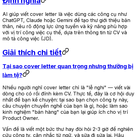
Định nghĩa
AI giúp viết cover letter là việc dùng các công cụ như
ChatGPT, Claude hoặc Gemini để tạo thư giới thiệu bản
thân, nêu rõ động lực ứng tuyển và kỹ năng phù hợp
với vị trí công việc cụ thể, dựa trên thông tin từ CV và
mô tả công việc (JD).
Giải thích chi tiết
Tại sao cover letter quan trọng nhưng thường bị
làm tệ?
Nhiều người nghĩ cover letter chỉ là "lễ nghi" — viết vài
dòng cho có rồi đính kèm CV. Thực tế, đây là cơ hội duy
nhất để bạn kể chuyện: tại sao bạn chọn công ty này,
câu chuyện chuyển nghề của bạn là gì, hoặc làm sao
kinh nghiệm "bán hàng" của bạn lại giúp ích cho vị trí
Product Owner.
Vấn đề là viết một bức thư hay đòi hỏi 2-3 giờ để nghiên
cứu công ty, cân nhắc từ ngữ, và sửa đi sửa lại. Hậu