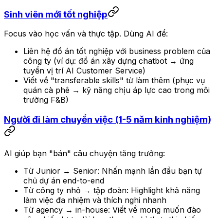
Sinh viên mới tốt nghiệp
Focus vào học vấn và thực tập. Dùng AI để:
Liên hệ đồ án tốt nghiệp với business problem của
công ty (ví dụ: đồ án xây dựng chatbot → ứng
tuyển vị trí AI Customer Service)
Viết về "transferable skills" từ làm thêm (phục vụ
quán cà phê → kỹ năng chịu áp lực cao trong môi
trường F&B)
Người đi làm chuyển việc (1-5 năm kinh nghiệm)
AI giúp bạn "bán" câu chuyện tăng trưởng:
Từ Junior → Senior: Nhấn mạnh lần đầu bạn tự
chủ dự án end-to-end
Từ công ty nhỏ → tập đoàn: Highlight khả năng
làm việc đa nhiệm và thích nghi nhanh
Từ agency → in-house: Viết về mong muốn đào