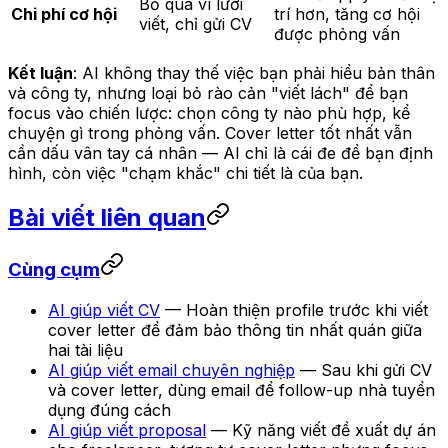
Bỏ qua vì lười
Chi phí cơ hội
trí hơn, tăng cơ hội
viết, chỉ gửi CV
được phỏng vấn
Kết luận
: AI không thay thế việc bạn phải hiểu bản thân
và công ty, nhưng loại bỏ rào cản "viết lách" để bạn
focus vào chiến lược: chọn công ty nào phù hợp, kể
chuyện gì trong phỏng vấn. Cover letter tốt nhất vẫn
cần dấu vân tay cá nhân — AI chỉ là cái đe để bạn định
hình, còn việc "chạm khắc" chi tiết là của bạn.
Bài viết liên quan
Cùng cụm
AI giúp viết CV
— Hoàn thiện profile trước khi viết
cover letter để đảm bảo thông tin nhất quán giữa
hai tài liệu
AI giúp viết email chuyên nghiệp
— Sau khi gửi CV
và cover letter, dùng email để follow-up nhà tuyển
dụng đúng cách
AI giúp viết proposal
— Kỹ năng viết đề xuất dự án