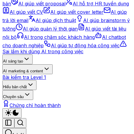
bản
AI giúp viết proposal
AI hỗ trợ HR tuyển dụng
AI giúp viết CV
AI giúp viết cover letter
AI giúp
trả lời email
AI giúp dịch thuật
AI giúp brainstorm ý
tưởng
AI giúp quản lý thời gian
AI giúp viết tài liệu
nội bộ
AI trong chăm sóc khách hàng
AI chatbot
cho doanh nghiệp
AI giúp tự động hóa công việc
Sai lầm khi dùng AI trong công việc
AI sáng tạo
AI marketing & content
Bài kiểm tra Level 1
Hiểu bản chất
Chuyên sâu
Chứng chỉ hoàn thành