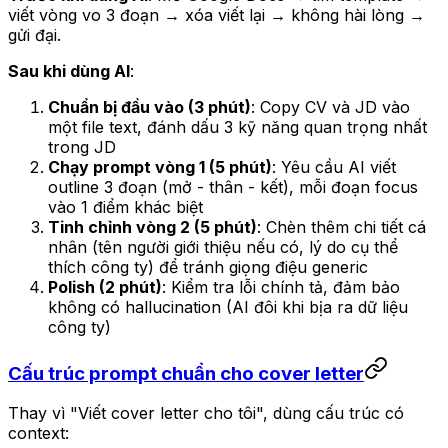
viết vòng vo 3 đoạn → xóa viết lại → không hài lòng →
gửi đại.
Sau khi dùng AI
:
Chuẩn bị đầu vào (3 phút)
: Copy CV và JD vào
một file text, đánh dấu 3 kỹ năng quan trọng nhất
trong JD
Chạy prompt vòng 1 (5 phút)
: Yêu cầu AI viết
outline 3 đoạn (mở - thân - kết), mỗi đoạn focus
vào 1 điểm khác biệt
Tinh chỉnh vòng 2 (5 phút)
: Chèn thêm chi tiết cá
nhân (tên người giới thiệu nếu có, lý do cụ thể
thích công ty) để tránh giọng điệu generic
Polish (2 phút)
: Kiểm tra lỗi chính tả, đảm bảo
không có hallucination (AI đôi khi bịa ra dữ liệu
công ty)
Cấu trúc prompt chuẩn cho cover letter
Thay vì "Viết cover letter cho tôi", dùng cấu trúc có
context: