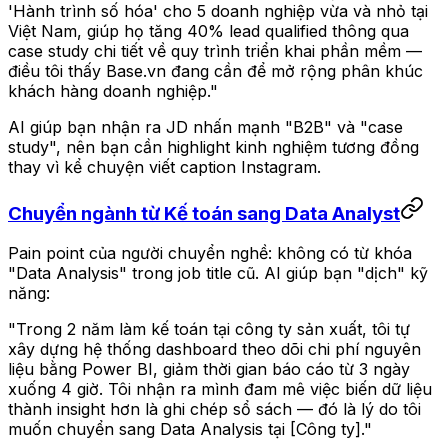
'Hành trình số hóa' cho 5 doanh nghiệp vừa và nhỏ tại
Việt Nam, giúp họ tăng 40% lead qualified thông qua
case study chi tiết về quy trình triển khai phần mềm —
điều tôi thấy Base.vn đang cần để mở rộng phân khúc
khách hàng doanh nghiệp."
AI giúp bạn nhận ra JD nhấn mạnh "B2B" và "case
study", nên bạn cần highlight kinh nghiệm tương đồng
thay vì kể chuyện viết caption Instagram.
Chuyển ngành từ Kế toán sang Data Analyst
Pain point của người chuyển nghề: không có từ khóa
"Data Analysis" trong job title cũ. AI giúp bạn "dịch" kỹ
năng:
"Trong 2 năm làm kế toán tại công ty sản xuất, tôi tự
xây dựng hệ thống dashboard theo dõi chi phí nguyên
liệu bằng Power BI, giảm thời gian báo cáo từ 3 ngày
xuống 4 giờ. Tôi nhận ra mình đam mê việc biến dữ liệu
thành insight hơn là ghi chép sổ sách — đó là lý do tôi
muốn chuyển sang Data Analysis tại [Công ty]."