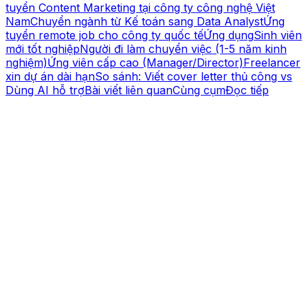
tuyển Content Marketing tại công ty công nghệ Việt
Nam
Chuyển ngành từ Kế toán sang Data Analyst
Ứng
tuyển remote job cho công ty quốc tế
Ứng dụng
Sinh viên
mới tốt nghiệp
Người đi làm chuyển việc (1-5 năm kinh
nghiệm)
Ứng viên cấp cao (Manager/Director)
Freelancer
xin dự án dài hạn
So sánh: Viết cover letter thủ công vs
Dùng AI hỗ trợ
Bài viết liên quan
Cùng cụm
Đọc tiếp