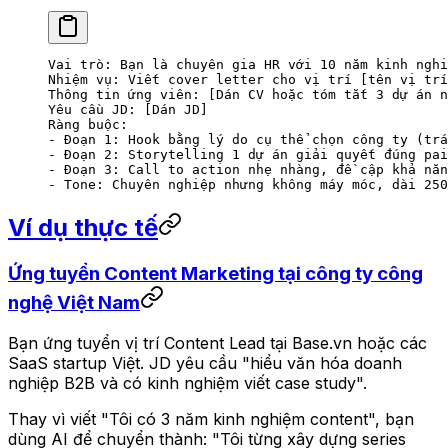
Vai trò: Bạn là chuyên gia HR với 10 năm kinh nghi
Nhiệm vụ: Viết cover letter cho vị trí [tên vị trí
Thông tin ứng viên: [Dán CV hoặc tóm tắt 3 dự án n
Yêu cầu JD: [Dán JD]
Ràng buộc:
- Đoạn 1: Hook bằng lý do cụ thể chọn công ty (trá
- Đoạn 2: Storytelling 1 dự án giải quyết đúng pai
- Đoạn 3: Call to action nhẹ nhàng, đề cập khả năn
- Tone: Chuyên nghiệp nhưng không máy móc, dài 250
Ví dụ thực tế
Ứng tuyển Content Marketing tại công ty công
nghệ Việt Nam
Bạn ứng tuyển vị trí Content Lead tại Base.vn hoặc các
SaaS startup Việt. JD yêu cầu "hiểu văn hóa doanh
nghiệp B2B và có kinh nghiệm viết case study".
Thay vì viết "Tôi có 3 năm kinh nghiệm content", bạn
dùng AI để chuyển thành: "Tôi từng xây dựng series