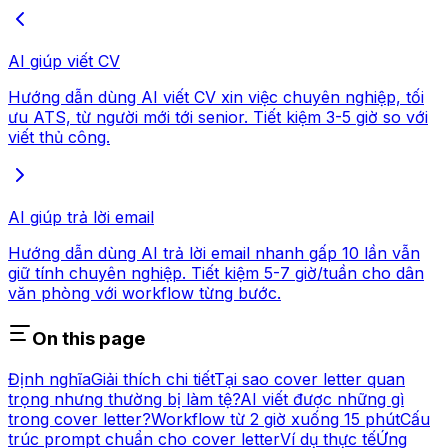
AI giúp viết CV
Hướng dẫn dùng AI viết CV xin việc chuyên nghiệp, tối
ưu ATS, từ người mới tới senior. Tiết kiệm 3-5 giờ so với
viết thủ công.
AI giúp trả lời email
Hướng dẫn dùng AI trả lời email nhanh gấp 10 lần vẫn
giữ tính chuyên nghiệp. Tiết kiệm 5-7 giờ/tuần cho dân
văn phòng với workflow từng bước.
On this page
Định nghĩa
Giải thích chi tiết
Tại sao cover letter quan
trọng nhưng thường bị làm tệ?
AI viết được những gì
trong cover letter?
Workflow từ 2 giờ xuống 15 phút
Cấu
trúc prompt chuẩn cho cover letter
Ví dụ thực tế
Ứng