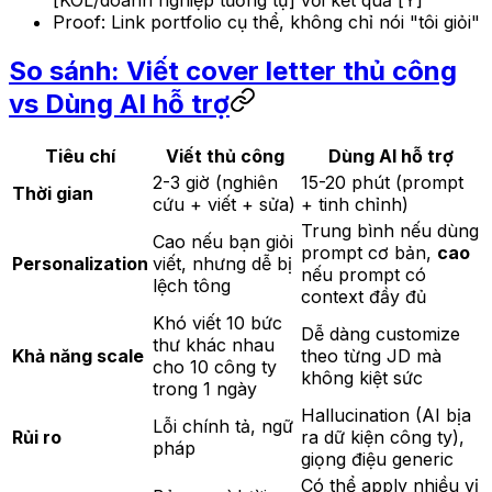
Proof: Link portfolio cụ thể, không chỉ nói "tôi giỏi"
So sánh: Viết cover letter thủ công
vs Dùng AI hỗ trợ
Tiêu chí
Viết thủ công
Dùng AI hỗ trợ
2-3 giờ (nghiên
15-20 phút (prompt
Thời gian
cứu + viết + sửa)
+ tinh chỉnh)
Trung bình nếu dùng
Cao nếu bạn giỏi
prompt cơ bản,
cao
Personalization
viết, nhưng dễ bị
nếu prompt có
lệch tông
context đầy đủ
Khó viết 10 bức
Dễ dàng customize
thư khác nhau
Khả năng scale
theo từng JD mà
cho 10 công ty
không kiệt sức
trong 1 ngày
Hallucination (AI bịa
Lỗi chính tả, ngữ
Rủi ro
ra dữ kiện công ty),
pháp
giọng điệu generic
Có thể apply nhiều vị