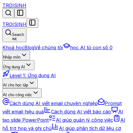
TROISINH
TROISINH
Search
⌘
K
Khoá học
Blog
Về chúng tôi
học AI từ con số 0
Nhập môn
Ứng dụng AI
Level 1: Ứng dụng AI
AI cho học tập
AI cho công việc
Cách dùng AI viết email chuyên nghiệp
Prompt
viết email hiệu quả
Cách dùng AI viết báo cáo
AI
tạo slide PowerPoint
AI giúp quản lý công việc
AI
hỗ trợ họp và ghi chú
AI giúp phân tích dữ liệu cơ