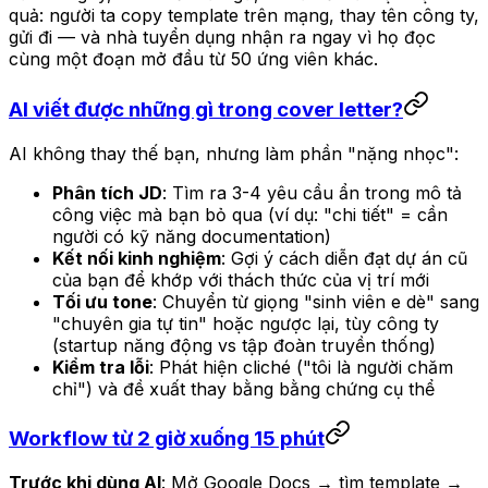
quả: người ta copy template trên mạng, thay tên công ty,
gửi đi — và nhà tuyển dụng nhận ra ngay vì họ đọc
cùng một đoạn mở đầu từ 50 ứng viên khác.
AI viết được những gì trong cover letter?
AI không thay thế bạn, nhưng làm phần "nặng nhọc":
Phân tích JD
: Tìm ra 3-4 yêu cầu ẩn trong mô tả
công việc mà bạn bỏ qua (ví dụ: "chi tiết" = cần
người có kỹ năng documentation)
Kết nối kinh nghiệm
: Gợi ý cách diễn đạt dự án cũ
của bạn để khớp với thách thức của vị trí mới
Tối ưu tone
: Chuyển từ giọng "sinh viên e dè" sang
"chuyên gia tự tin" hoặc ngược lại, tùy công ty
(startup năng động vs tập đoàn truyền thống)
Kiểm tra lỗi
: Phát hiện cliché ("tôi là người chăm
chỉ") và đề xuất thay bằng bằng chứng cụ thể
Workflow từ 2 giờ xuống 15 phút
Trước khi dùng AI
: Mở Google Docs → tìm template →