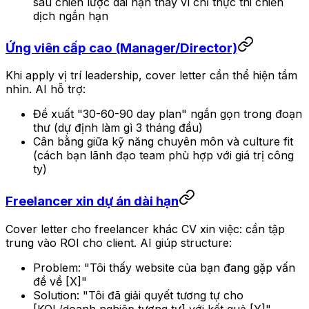
sâu chiến lược dài hạn thay vì chỉ thực thi chiến
dịch ngắn hạn
Ứng viên cấp cao (Manager/Director)
Khi apply vị trí leadership, cover letter cần thể hiện tầm
nhìn. AI hỗ trợ:
Đề xuất "30-60-90 day plan" ngắn gọn trong đoạn
thư (dự định làm gì 3 tháng đầu)
Cân bằng giữa kỹ năng chuyên môn và culture fit
(cách bạn lãnh đạo team phù hợp với giá trị công
ty)
Freelancer xin dự án dài hạn
Cover letter cho freelancer khác CV xin việc: cần tập
trung vào ROI cho client. AI giúp structure:
Problem: "Tôi thấy website của bạn đang gặp vấn
đề về [X]"
Solution: "Tôi đã giải quyết tương tự cho
[KOL/doanh nghiệp tương tự] với kết quả [Y]"