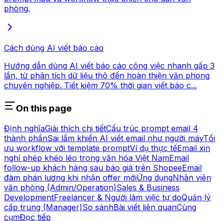
phòng.
Cách dùng AI viết báo cáo
Hướng dẫn dùng AI viết báo cáo công việc nhanh gấp 3
lần, từ phân tích dữ liệu thô đến hoàn thiện văn phong
chuyên nghiệp. Tiết kiệm 70% thời gian viết báo c...
On this page
Định nghĩa
Giải thích chi tiết
Cấu trúc prompt email 4
thành phần
Sai lầm khiến AI viết email như người máy
Tối
ưu workflow với template prompt
Ví dụ thực tế
Email xin
nghỉ phép khéo léo trong văn hóa Việt Nam
Email
follow-up khách hàng sau báo giá trên Shopee
Email
đàm phán lương khi nhận offer mới
Ứng dụng
Nhân viên
văn phòng (Admin/Operation)
Sales & Business
Development
Freelancer & Người làm việc tự do
Quản lý
cấp trung (Manager)
So sánh
Bài viết liên quan
Cùng
cụm
Đọc tiếp