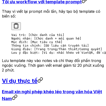
Tối ưu workflow với template prompt
Thay vì viết lại prompt mỗi lần, hãy tạo bộ template có
biến số:
Vai trò: [Chức danh của tôi]
Người nhận: [Chức danh + mối quan hệ]
Mục đích: [Mục tiêu cụ thể]
Thông tin chính: [Dữ liệu cần truyền tải]
Giọng điệu: [Trang trọng/Thân thiết/Cương quyết]
Lưu ý đặc biệt: [Ví dụ: nhắc khéo về VietQR, đề cậ
Lưu template này vào notes và chỉ thay đổi phần trong
ngoặc vuông. Thời gian viết email giảm từ 20 phút xuống
2 phút.
Ví dụ thực tế
Email xin nghỉ phép khéo léo trong văn hóa Việt
Nam