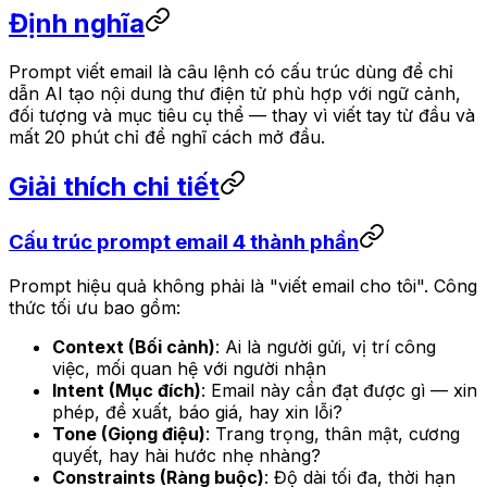
Định nghĩa
Prompt viết email là câu lệnh có cấu trúc dùng để chỉ
dẫn AI tạo nội dung thư điện tử phù hợp với ngữ cảnh,
đối tượng và mục tiêu cụ thể — thay vì viết tay từ đầu và
mất 20 phút chỉ để nghĩ cách mở đầu.
Giải thích chi tiết
Cấu trúc prompt email 4 thành phần
Prompt hiệu quả không phải là "viết email cho tôi". Công
thức tối ưu bao gồm:
Context (Bối cảnh)
: Ai là người gửi, vị trí công
việc, mối quan hệ với người nhận
Intent (Mục đích)
: Email này cần đạt được gì — xin
phép, đề xuất, báo giá, hay xin lỗi?
Tone (Giọng điệu)
: Trang trọng, thân mật, cương
quyết, hay hài hước nhẹ nhàng?
Constraints (Ràng buộc)
: Độ dài tối đa, thời hạn