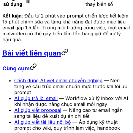
lại
sử dụng
thay biến số
Kết luận
: Đầu tư 2 phút vào prompt chiến lược tiết kiệm
15 phút chỉnh sửa và tăng khả năng đạt được mục tiêu
email gấp 1.5 lần. Trong môi trường công việc, một email
malwritten có thể gây hiểu lầm tốn hàng giờ để xử lý
hậu quả.
Bài viết liên quan
Cùng cụm
Cách dùng AI viết email chuyên nghiệp
— Nền
tảng về cấu trúc email chuẩn mực trước khi tối ưu
prompt
AI giúp trả lời email
— Workflow xử lý inbox với AI
khi nhận được hàng chục email mỗi ngày
AI giúp viết proposal
— Nâng cao từ email ngắn
sang tài liệu đề xuất dự án chi tiết
AI giúp viết tài liệu nội bộ
— Áp dụng kỹ thuật
prompt cho wiki, quy trình làm việc, handbook