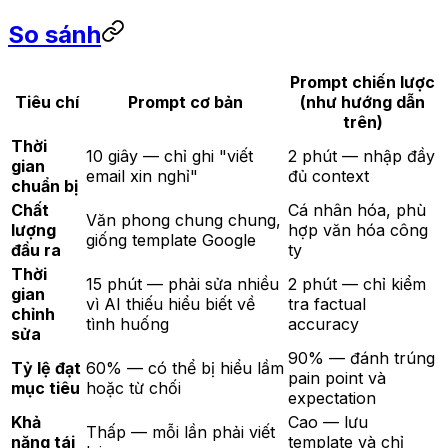
So sánh
Prompt chiến lược
Tiêu chí
Prompt cơ bản
(như hướng dẫn
trên)
Thời
10 giây — chỉ ghi "viết
2 phút — nhập đầy
gian
email xin nghỉ"
đủ context
chuẩn bị
Chất
Cá nhân hóa, phù
Văn phong chung chung,
lượng
hợp văn hóa công
giống template Google
đầu ra
ty
Thời
15 phút — phải sửa nhiều
2 phút — chỉ kiểm
gian
vì AI thiếu hiểu biết về
tra factual
chỉnh
tình huống
accuracy
sửa
90% — đánh trúng
Tỷ lệ đạt
60% — có thể bị hiểu lầm
pain point và
mục tiêu
hoặc từ chối
expectation
Khả
Cao — lưu
Thấp — mỗi lần phải viết
năng tái
template và chỉ