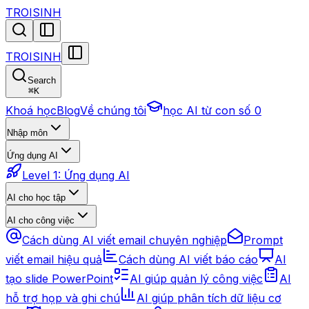
TROISINH
TROISINH
Search
⌘
K
Khoá học
Blog
Về chúng tôi
học AI từ con số 0
Nhập môn
Ứng dụng AI
Level 1: Ứng dụng AI
AI cho học tập
AI cho công việc
Cách dùng AI viết email chuyên nghiệp
Prompt
viết email hiệu quả
Cách dùng AI viết báo cáo
AI
tạo slide PowerPoint
AI giúp quản lý công việc
AI
hỗ trợ họp và ghi chú
AI giúp phân tích dữ liệu cơ