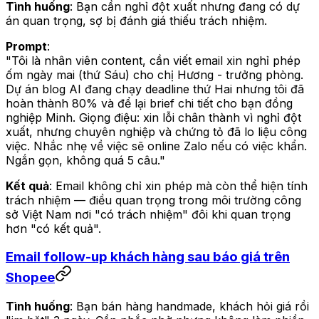
Tình huống
: Bạn cần nghỉ đột xuất nhưng đang có dự
án quan trọng, sợ bị đánh giá thiếu trách nhiệm.
Prompt
:
"Tôi là nhân viên content, cần viết email xin nghỉ phép
ốm ngày mai (thứ Sáu) cho chị Hương - trưởng phòng.
Dự án blog AI đang chạy deadline thứ Hai nhưng tôi đã
hoàn thành 80% và để lại brief chi tiết cho bạn đồng
nghiệp Minh. Giọng điệu: xin lỗi chân thành vì nghỉ đột
xuất, nhưng chuyên nghiệp và chứng tỏ đã lo liệu công
việc. Nhắc nhẹ về việc sẽ online Zalo nếu có việc khẩn.
Ngắn gọn, không quá 5 câu."
Kết quả
: Email không chỉ xin phép mà còn thể hiện tính
trách nhiệm — điều quan trọng trong môi trường công
sở Việt Nam nơi "có trách nhiệm" đôi khi quan trọng
hơn "có kết quả".
Email follow-up khách hàng sau báo giá trên
Shopee
Tình huống
: Bạn bán hàng handmade, khách hỏi giá rồi