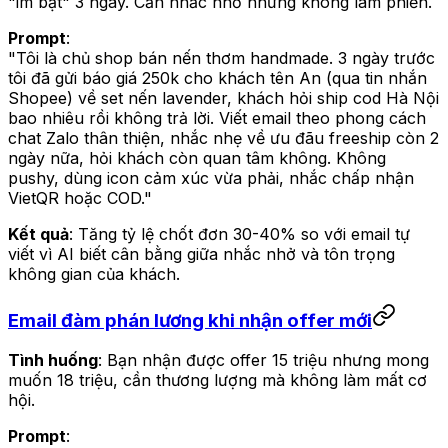
"im bặt" 3 ngày. Cần nhắc nhở nhưng không làm phiền.
Prompt
:
"Tôi là chủ shop bán nến thơm handmade. 3 ngày trước
tôi đã gửi báo giá 250k cho khách tên An (qua tin nhắn
Shopee) về set nến lavender, khách hỏi ship cod Hà Nội
bao nhiêu rồi không trả lời. Viết email theo phong cách
chat Zalo thân thiện, nhắc nhẹ về ưu đãu freeship còn 2
ngày nữa, hỏi khách còn quan tâm không. Không
pushy, dùng icon cảm xúc vừa phải, nhắc chấp nhận
VietQR hoặc COD."
Kết quả
: Tăng tỷ lệ chốt đơn 30-40% so với email tự
viết vì AI biết cân bằng giữa nhắc nhở và tôn trọng
không gian của khách.
Email đàm phán lương khi nhận offer mới
Tình huống
: Bạn nhận được offer 15 triệu nhưng mong
muốn 18 triệu, cần thương lượng mà không làm mất cơ
hội.
Prompt
: