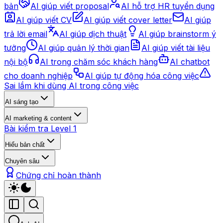
bản
AI giúp viết proposal
AI hỗ trợ HR tuyển dụng
AI giúp viết CV
AI giúp viết cover letter
AI giúp
trả lời email
AI giúp dịch thuật
AI giúp brainstorm ý
tưởng
AI giúp quản lý thời gian
AI giúp viết tài liệu
nội bộ
AI trong chăm sóc khách hàng
AI chatbot
cho doanh nghiệp
AI giúp tự động hóa công việc
Sai lầm khi dùng AI trong công việc
AI sáng tạo
AI marketing & content
Bài kiểm tra Level 1
Hiểu bản chất
Chuyên sâu
Chứng chỉ hoàn thành