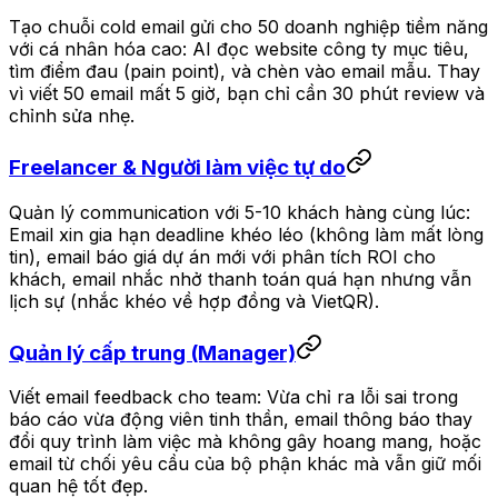
Tạo chuỗi cold email gửi cho 50 doanh nghiệp tiềm năng
với cá nhân hóa cao: AI đọc website công ty mục tiêu,
tìm điểm đau (pain point), và chèn vào email mẫu. Thay
vì viết 50 email mất 5 giờ, bạn chỉ cần 30 phút review và
chỉnh sửa nhẹ.
Freelancer & Người làm việc tự do
Quản lý communication với 5-10 khách hàng cùng lúc:
Email xin gia hạn deadline khéo léo (không làm mất lòng
tin), email báo giá dự án mới với phân tích ROI cho
khách, email nhắc nhở thanh toán quá hạn nhưng vẫn
lịch sự (nhắc khéo về hợp đồng và VietQR).
Quản lý cấp trung (Manager)
Viết email feedback cho team: Vừa chỉ ra lỗi sai trong
báo cáo vừa động viên tinh thần, email thông báo thay
đổi quy trình làm việc mà không gây hoang mang, hoặc
email từ chối yêu cầu của bộ phận khác mà vẫn giữ mối
quan hệ tốt đẹp.