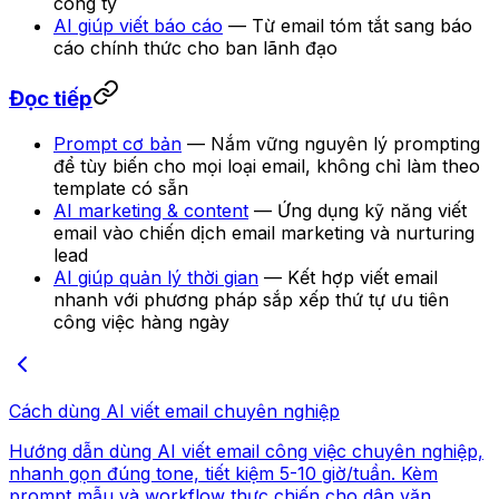
công ty
AI giúp viết báo cáo
— Từ email tóm tắt sang báo
cáo chính thức cho ban lãnh đạo
Đọc tiếp
Prompt cơ bản
— Nắm vững nguyên lý prompting
để tùy biến cho mọi loại email, không chỉ làm theo
template có sẵn
AI marketing & content
— Ứng dụng kỹ năng viết
email vào chiến dịch email marketing và nurturing
lead
AI giúp quản lý thời gian
— Kết hợp viết email
nhanh với phương pháp sắp xếp thứ tự ưu tiên
công việc hàng ngày
Cách dùng AI viết email chuyên nghiệp
Hướng dẫn dùng AI viết email công việc chuyên nghiệp,
nhanh gọn đúng tone, tiết kiệm 5-10 giờ/tuần. Kèm
prompt mẫu và workflow thực chiến cho dân văn