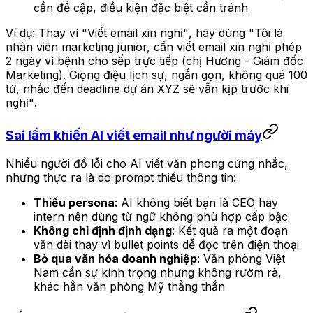
cần đề cập, điều kiện đặc biệt cần tránh
Ví dụ: Thay vì
"Viết email xin nghỉ"
, hãy dùng
"Tôi là
nhân viên marketing junior, cần viết email xin nghỉ phép
2 ngày vì bệnh cho sếp trực tiếp (chị Hương - Giám đốc
Marketing). Giọng điệu lịch sự, ngắn gọn, không quá 100
từ, nhắc đến deadline dự án XYZ sẽ vẫn kịp trước khi
nghỉ"
.
Sai lầm khiến AI viết email như người máy
Nhiều người đổ lỗi cho AI viết văn phong cứng nhắc,
nhưng thực ra là do prompt thiếu thông tin:
Thiếu persona
: AI không biết bạn là CEO hay
intern nên dùng từ ngữ không phù hợp cấp bậc
Không chỉ định định dạng
: Kết quả ra một đoạn
văn dài thay vì bullet points dễ đọc trên điện thoại
Bỏ qua văn hóa doanh nghiệp
: Văn phòng Việt
Nam cần sự kính trọng nhưng không rườm rà,
khác hẳn văn phòng Mỹ thẳng thắn