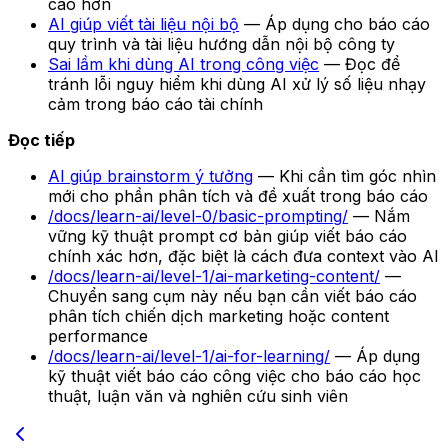
cao hơn
AI giúp viết tài liệu nội bộ
— Áp dụng cho báo cáo
quy trình và tài liệu hướng dẫn nội bộ công ty
Sai lầm khi dùng AI trong công việc
— Đọc để
tránh lỗi nguy hiểm khi dùng AI xử lý số liệu nhạy
cảm trong báo cáo tài chính
Đọc tiếp
AI giúp brainstorm ý tưởng
— Khi cần tìm góc nhìn
mới cho phần phân tích và đề xuất trong báo cáo
/docs/learn-ai/level-0/basic-prompting/
— Nắm
vững kỹ thuật prompt cơ bản giúp viết báo cáo
chính xác hơn, đặc biệt là cách đưa context vào AI
/docs/learn-ai/level-1/ai-marketing-content/
—
Chuyển sang cụm này nếu bạn cần viết báo cáo
phân tích chiến dịch marketing hoặc content
performance
/docs/learn-ai/level-1/ai-for-learning/
— Áp dụng
kỹ thuật viết báo cáo công việc cho báo cáo học
thuật, luận văn và nghiên cứu sinh viên