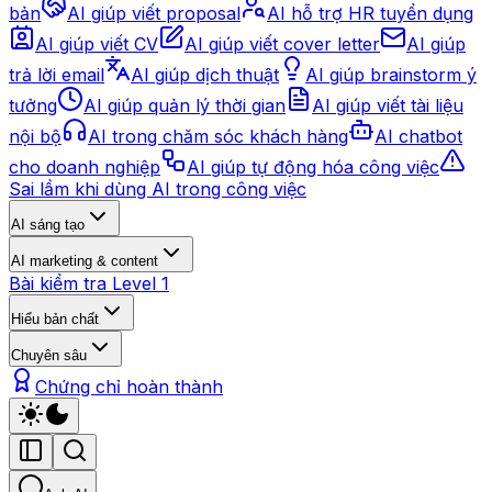
bản
AI giúp viết proposal
AI hỗ trợ HR tuyển dụng
AI giúp viết CV
AI giúp viết cover letter
AI giúp
trả lời email
AI giúp dịch thuật
AI giúp brainstorm ý
tưởng
AI giúp quản lý thời gian
AI giúp viết tài liệu
nội bộ
AI trong chăm sóc khách hàng
AI chatbot
cho doanh nghiệp
AI giúp tự động hóa công việc
Sai lầm khi dùng AI trong công việc
AI sáng tạo
AI marketing & content
Bài kiểm tra Level 1
Hiểu bản chất
Chuyên sâu
Chứng chỉ hoàn thành