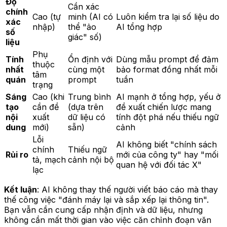
Độ
Cần xác
chính
Cao (tự
minh (AI có
Luôn kiểm tra lại số liệu do
xác
nhập)
thể "ảo
AI tổng hợp
số
giác" số)
liệu
Phụ
Tính
Ổn định với
Dùng mẫu prompt để đảm
thuộc
nhất
cùng một
bảo format đồng nhất mỗi
tâm
quán
prompt
tuần
trạng
Sáng
Cao (khi
Trung bình
AI mạnh ở tổng hợp, yếu ở
tạo
cần đề
(dựa trên
đề xuất chiến lược mang
nội
xuất
dữ liệu có
tính đột phá nếu thiếu ngữ
dung
mới)
sẵn)
cảnh
Lỗi
AI không biết "chính sách
chính
Thiếu ngữ
Rủi ro
mới của công ty" hay "mối
tả, mạch
cảnh nội bộ
quan hệ với đối tác X"
lạc
Kết luận
: AI không thay thế người viết báo cáo mà thay
thế công việc "đánh máy lại và sắp xếp lại thông tin".
Bạn vẫn cần cung cấp nhận định và dữ liệu, nhưng
không cần mất thời gian vào việc căn chỉnh đoạn văn