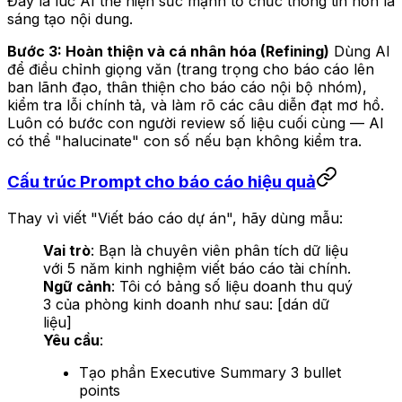
Đây là lúc AI thể hiện sức mạnh tổ chức thông tin hơn là
sáng tạo nội dung.
Bước 3: Hoàn thiện và cá nhân hóa (Refining)
Dùng AI
để điều chỉnh giọng văn (trang trọng cho báo cáo lên
ban lãnh đạo, thân thiện cho báo cáo nội bộ nhóm),
kiểm tra lỗi chính tả, và làm rõ các câu diễn đạt mơ hồ.
Luôn có bước con người review số liệu cuối cùng — AI
có thể "halucinate" con số nếu bạn không kiểm tra.
Cấu trúc Prompt cho báo cáo hiệu quả
Thay vì viết "Viết báo cáo dự án", hãy dùng mẫu:
Vai trò
: Bạn là chuyên viên phân tích dữ liệu
với 5 năm kinh nghiệm viết báo cáo tài chính.
Ngữ cảnh
: Tôi có bảng số liệu doanh thu quý
3 của phòng kinh doanh như sau: [dán dữ
liệu]
Yêu cầu
:
Tạo phần Executive Summary 3 bullet
points