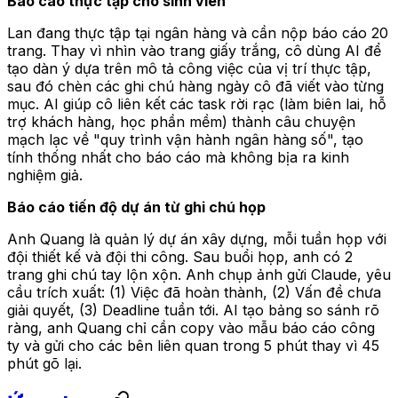
Báo cáo thực tập cho sinh viên
Lan đang thực tập tại ngân hàng và cần nộp báo cáo 20
trang. Thay vì nhìn vào trang giấy trắng, cô dùng AI để
tạo dàn ý dựa trên mô tả công việc của vị trí thực tập,
sau đó chèn các ghi chú hàng ngày cô đã viết vào từng
mục. AI giúp cô liên kết các task rời rạc (làm biên lai, hỗ
trợ khách hàng, học phần mềm) thành câu chuyện
mạch lạc về "quy trình vận hành ngân hàng số", tạo
tính thống nhất cho báo cáo mà không bịa ra kinh
nghiệm giả.
Báo cáo tiến độ dự án từ ghi chú họp
Anh Quang là quản lý dự án xây dựng, mỗi tuần họp với
đội thiết kế và đội thi công. Sau buổi họp, anh có 2
trang ghi chú tay lộn xộn. Anh chụp ảnh gửi Claude, yêu
cầu trích xuất: (1) Việc đã hoàn thành, (2) Vấn đề chưa
giải quyết, (3) Deadline tuần tới. AI tạo bảng so sánh rõ
ràng, anh Quang chỉ cần copy vào mẫu báo cáo công
ty và gửi cho các bên liên quan trong 5 phút thay vì 45
phút gõ lại.