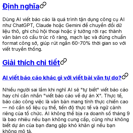
Định nghĩa
Dùng AI viết báo cáo là quá trình tận dụng công cụ AI
như ChatGPT, Claude hoặc Gemini để chuyển đổi dữ
liệu thô, ghi chú hội thoại hoặc ý tưởng rời rạc thành
văn bản có cấu trúc rõ ràng, mạch lạc và đúng chuẩn
format công sở, giúp rút ngắn 60-70% thời gian so với
viết truyền thống.
Giải thích chi tiết
AI viết báo cáo khác gì với viết bài văn tự do?
Nhiều người sai lầm khi nghĩ AI sẽ "tự biết" viết báo cáo
hay chỉ cần nhắn "viết báo cáo về dự án X". Thực tế,
báo cáo công việc là văn bản mang tính thực chiến cao
— nó cần số liệu cụ thể, tiến độ thực tế và ngữ cảnh
riêng của tổ chức. AI không thể bịa ra doanh số tháng 9
là bao nhiêu nếu bạn không cung cấp, cũng như không
biết dự án của bạn đang gặp khó khăn gì nếu bạn
không mô tả.