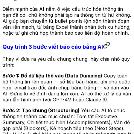
Điểm mạnh của AI nằm ở việc cấu trúc hóa thông tin
bạn đã có, chứ không phải tạo ra thông tin từ hư không.
AI giúp bạn chuyển từ bullet points lộn xộn thành đoạn
văn liền mạch, từ bảng Excel thành phân tích xu hướng,
hoặc từ ghi chú họp thành báo cáo tiến độ hoàn chỉnh.
Quy trình 3 bước viết báo cáo bằng AI
Thay vì đưa ra yêu cầu chung chung, hãy chia nhỏ quy
trình:
Bước 1: Đổ dữ liệu thô vào (Data Dumping)
Copy toàn
bộ thông tin liên quan — số liệu bán hàng, ghi chú cuộc
họp, email trao đổi, ảnh chụp bảng trắng — và dán vào
AI. Đừng lo về định dạng lộn xộn. AI có thể xử lý cả văn
bản lẫn hình ảnh (với GPT-4V hoặc Claude 3).
Bước 2: Tạo khung (Structuring)
Yêu cầu AI tổ chức
thông tin thành các mục chuẩn: Tóm tắt Executive
Summary, Chi tiết thực hiện (Accomplishments), Vấn đề
gặp phải (Blockers), Kế hoạch tiếp theo (Next Steps).