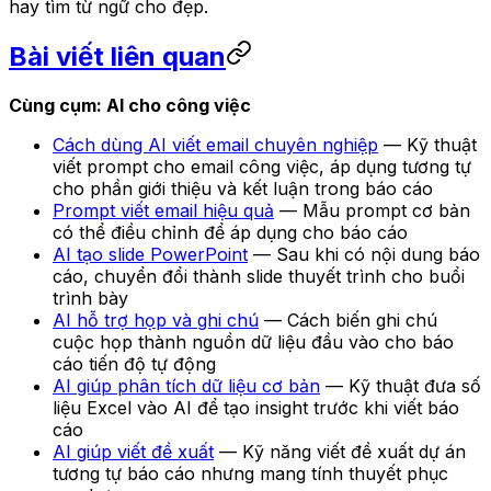
hay tìm từ ngữ cho đẹp.
Bài viết liên quan
Cùng cụm: AI cho công việc
Cách dùng AI viết email chuyên nghiệp
— Kỹ thuật
viết prompt cho email công việc, áp dụng tương tự
cho phần giới thiệu và kết luận trong báo cáo
Prompt viết email hiệu quả
— Mẫu prompt cơ bản
có thể điều chỉnh để áp dụng cho báo cáo
AI tạo slide PowerPoint
— Sau khi có nội dung báo
cáo, chuyển đổi thành slide thuyết trình cho buổi
trình bày
AI hỗ trợ họp và ghi chú
— Cách biến ghi chú
cuộc họp thành nguồn dữ liệu đầu vào cho báo
cáo tiến độ tự động
AI giúp phân tích dữ liệu cơ bản
— Kỹ thuật đưa số
liệu Excel vào AI để tạo insight trước khi viết báo
cáo
AI giúp viết đề xuất
— Kỹ năng viết đề xuất dự án
tương tự báo cáo nhưng mang tính thuyết phục