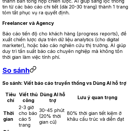
thành bản tổng hợp chiến lược. AI giúp sàng lọc thông
tin từ các báo cáo chi tiết (dài 20-30 trang) thành 1 trang
tóm tắt phục vụ ra quyết định.
Freelancer và Agency
Báo cáo tiến độ cho khách hàng (progress reports), đề
xuất chiến lược dựa trên dữ liệu analytics (cho digital
marketer), hoặc báo cáo nghiên cứu thị trường. AI giúp
duy trì tần suất báo cáo chuyên nghiệp mà không tốn
thời gian làm việc tính phí.
So sánh
So sánh: Viết báo cáo truyền thống vs Dùng AI hỗ trợ
Tiêu
Viết thủ
Dùng AI hỗ
Lưu ý quan trọng
chí
công
trợ
2-3 giờ
30-45 phút
Thời
cho báo
80% thời gian tiết kiệm ở
(20% thời
gian
cáo 5
khâu cấu trúc và diễn đạt
gian cũ)
trang