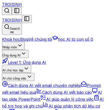
TROISINH
TROISINH
Search
⌘
K
Khoá học
Blog
Về chúng tôi
học AI từ con số 0
Nhập môn
Ứng dụng AI
Level 1: Ứng dụng AI
AI cho học tập
AI cho công việc
Cách dùng AI viết email chuyên nghiệp
Prompt
viết email hiệu quả
Cách dùng AI viết báo cáo
AI
tạo slide PowerPoint
AI giúp quản lý công việc
AI
hỗ trợ họp và ghi chú
AI giúp phân tích dữ liệu cơ