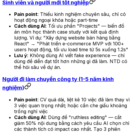
Sinh viên và người mới tốt nghiệp
Pain point
: Thiếu kinh nghiệm chuyên sâu, chỉ có
hoạt động ngoại khóa hoặc part-time
Cách dùng AI
: Tối ưu phần "Projects" — biến đồ
án môn học thành case study với kết quả định
lượng. Ví dụ: "Xây dựng website bán hàng bằng
React" → "Phát triển e-commerce MVP với 100+
users hoạt động, tối ưu load time từ 5s xuống 1.2s"
Lưu ý
: Không dùng AI viết fake experience — chỉ
dùng để diễn đạt tốt hơn những gì đã làm. NTD có
thể hỏi sâu về dự án.
Người đi làm chuyển công ty (1-5 năm kinh
nghiệm)
Pain point
: CV quá dài, liệt kê 10 việc đã làm thay vì
3 việc quan trọng nhất; hoặc cần che giấu khoảng
trống nghỉ việc
Cách dùng AI
: Dùng để "ruthless editing" — cắt
giảm 50% nội dung bằng cách yêu cầu AI chọn chỉ
các thành tích có impact cao nhất. Tạo 3 phiên