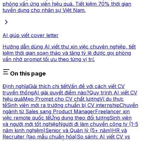
phỏng vấn ứng viên hiệu quả. Tiết kiệm 70% thời gian
tuyển dụng cho nhân sự Việt Nam.
AI giúp viết cover letter
Hướng dẫn dùng AI viết thư xin việc chuyên nghiệp, tiết
kiệm thời gian soạn thảo và tăng tỷ lệ được gọi phỏng
vấn nhờ prompt tối ưu theo từng vị trí.
On this page
Định nghĩa
Giải thích chi tiết
Vấn đề với cách viết CV
truyền thống
AI giải quyết điểm nào?
Quy trình AI viết CV
hiệu quả
Mẹo Prompt cho CV chất lượng
Ví dụ thực
tế
Sinh viên mới ra trường chuẩn bị CV internship
Chuyển
ngành từ Sales sang Product Manager
Freelancer xin
việc remote quốc tế
Ứng dụng theo đối tượng
Sinh viên
và người mới tốt nghiệp
Người đi làm chuyển công ty (1-5
năm kinh nghiệm)
Senior và Quản lý (5+ năm)
HR và
Recruiter (tạo mẫu chuẩn hóa)
So sánh: AI viết CV vs