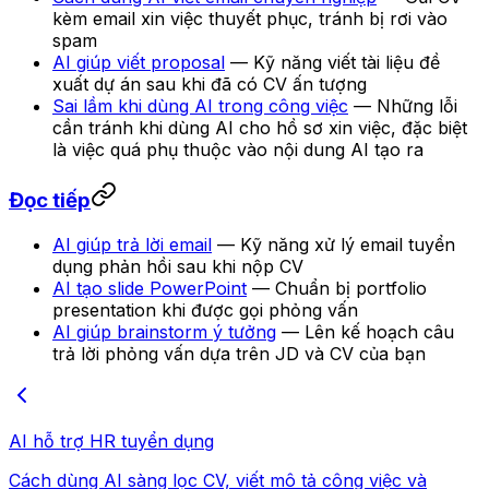
kèm email xin việc thuyết phục, tránh bị rơi vào
spam
AI giúp viết proposal
— Kỹ năng viết tài liệu đề
xuất dự án sau khi đã có CV ấn tượng
Sai lầm khi dùng AI trong công việc
— Những lỗi
cần tránh khi dùng AI cho hồ sơ xin việc, đặc biệt
là việc quá phụ thuộc vào nội dung AI tạo ra
Đọc tiếp
AI giúp trả lời email
— Kỹ năng xử lý email tuyển
dụng phản hồi sau khi nộp CV
AI tạo slide PowerPoint
— Chuẩn bị portfolio
presentation khi được gọi phỏng vấn
AI giúp brainstorm ý tưởng
— Lên kế hoạch câu
trả lời phỏng vấn dựa trên JD và CV của bạn
AI hỗ trợ HR tuyển dụng
Cách dùng AI sàng lọc CV, viết mô tả công việc và