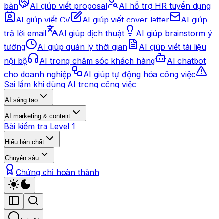
bản
AI giúp viết proposal
AI hỗ trợ HR tuyển dụng
AI giúp viết CV
AI giúp viết cover letter
AI giúp
trả lời email
AI giúp dịch thuật
AI giúp brainstorm ý
tưởng
AI giúp quản lý thời gian
AI giúp viết tài liệu
nội bộ
AI trong chăm sóc khách hàng
AI chatbot
cho doanh nghiệp
AI giúp tự động hóa công việc
Sai lầm khi dùng AI trong công việc
AI sáng tạo
AI marketing & content
Bài kiểm tra Level 1
Hiểu bản chất
Chuyên sâu
Chứng chỉ hoàn thành