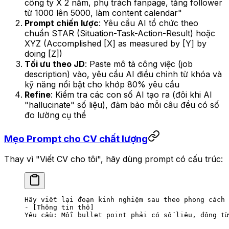
công ty X 2 năm, phụ trách fanpage, tăng follower
từ 1000 lên 5000, làm content calendar"
Prompt chiến lược
: Yêu cầu AI tổ chức theo
chuẩn STAR (Situation-Task-Action-Result) hoặc
XYZ (Accomplished [X] as measured by [Y] by
doing [Z])
Tối ưu theo JD
: Paste mô tả công việc (job
description) vào, yêu cầu AI điều chỉnh từ khóa và
kỹ năng nổi bật cho khớp 80% yêu cầu
Refine
: Kiểm tra các con số AI tạo ra (đôi khi AI
"hallucinate" số liệu), đảm bảo mỗi câu đều có số
đo lường cụ thể
Mẹo Prompt cho CV chất lượng
Thay vì "Viết CV cho tôi", hãy dùng prompt có cấu trúc:
Hãy viết lại đoạn kinh nghiệm sau theo phong cách 
- [Thông tin thô]
Yêu cầu: Mỗi bullet point phải có số liệu, động từ