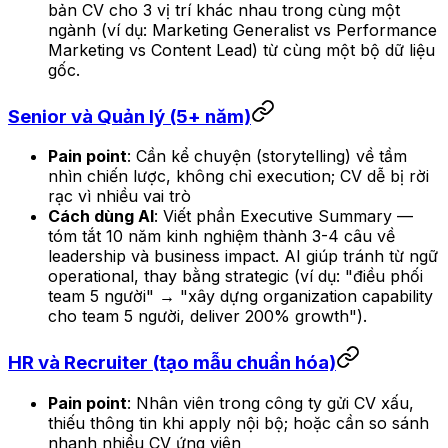
bản CV cho 3 vị trí khác nhau trong cùng một
ngành (ví dụ: Marketing Generalist vs Performance
Marketing vs Content Lead) từ cùng một bộ dữ liệu
gốc.
Senior và Quản lý (5+ năm)
Pain point
: Cần kể chuyện (storytelling) về tầm
nhìn chiến lược, không chỉ execution; CV dễ bị rời
rạc vì nhiều vai trò
Cách dùng AI
: Viết phần Executive Summary —
tóm tắt 10 năm kinh nghiệm thành 3-4 câu về
leadership và business impact. AI giúp tránh từ ngữ
operational, thay bằng strategic (ví dụ: "điều phối
team 5 người" → "xây dựng organization capability
cho team 5 người, deliver 200% growth").
HR và Recruiter (tạo mẫu chuẩn hóa)
Pain point
: Nhân viên trong công ty gửi CV xấu,
thiếu thông tin khi apply nội bộ; hoặc cần so sánh
nhanh nhiều CV ứng viên