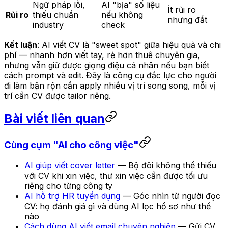
Ngữ pháp lỗi,
AI "bịa" số liệu
Ít rủi ro
Rủi ro
thiếu chuẩn
nếu không
nhưng đắt
industry
check
Kết luận
: AI viết CV là "sweet spot" giữa hiệu quả và chi
phí — nhanh hơn viết tay, rẻ hơn thuê chuyên gia,
nhưng vẫn giữ được giọng điệu cá nhân nếu bạn biết
cách prompt và edit. Đây là công cụ đắc lực cho người
đi làm bận rộn cần apply nhiều vị trí song song, mỗi vị
trí cần CV được tailor riêng.
Bài viết liên quan
Cùng cụm "AI cho công việc"
AI giúp viết cover letter
— Bộ đôi không thể thiếu
với CV khi xin việc, thư xin việc cần được tối ưu
riêng cho từng công ty
AI hỗ trợ HR tuyển dụng
— Góc nhìn từ người đọc
CV: họ đánh giá gì và dùng AI lọc hồ sơ như thế
nào
Cách dùng AI viết email chuyên nghiệp
— Gửi CV