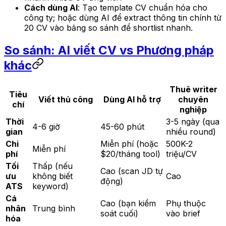
Cách dùng AI
: Tạo template CV chuẩn hóa cho
công ty; hoặc dùng AI để extract thông tin chính từ
20 CV vào bảng so sánh để shortlist nhanh.
So sánh: AI viết CV vs Phương pháp
khác
Thuê writer
Tiêu
Viết thủ công
Dùng AI hỗ trợ
chuyên
chí
nghiệp
Thời
3-5 ngày (qua
4-6 giờ
45-60 phút
gian
nhiều round)
Chi
Miễn phí (hoặc
500K-2
Miễn phí
phí
$20/tháng tool)
triệu/CV
Tối
Thấp (nếu
Cao (scan JD tự
ưu
không biết
Cao
động)
ATS
keyword)
Cá
Cao (bạn kiểm
Phụ thuộc
nhân
Trung bình
soát cuối)
vào brief
hóa