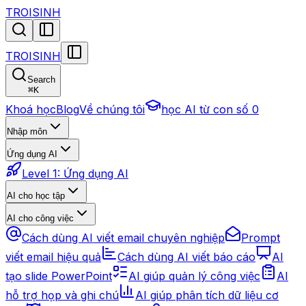
TROISINH
TROISINH
Search
⌘
K
Khoá học
Blog
Về chúng tôi
học AI từ con số 0
Nhập môn
Ứng dụng AI
Level 1: Ứng dụng AI
AI cho học tập
AI cho công việc
Cách dùng AI viết email chuyên nghiệp
Prompt
viết email hiệu quả
Cách dùng AI viết báo cáo
AI
tạo slide PowerPoint
AI giúp quản lý công việc
AI
hỗ trợ họp và ghi chú
AI giúp phân tích dữ liệu cơ