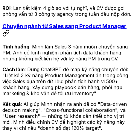
ROI
: Lan tiết kiệm 4 giờ so với tự nghĩ, và CV được gọi
phỏng vấn từ 3 công ty agency trong tuần đầu nộp đơn.
Chuyển ngành từ Sales sang Product Manager
Tình huống
: Minh làm Sales 3 năm muốn chuyển sang
PM. Anh có kinh nghiệm phân tích data khách hàng
nhưng không biết liên hệ với kỹ năng PM trong CV.
Cách làm
: Dùng ChatGPT để map kỹ năng chuyển đổi:
"Liệt kê 3 kỹ năng Product Management ẩn trong công
việc Sales dựa trên dữ liệu: phân tích hành vi 500+
khách hàng, xây dựng playbook bán hàng, phối hợp
marketing & kho vận để tối ưu inventory"
Kết quả
: AI giúp Minh nhận ra anh đã có "Data-driven
decision making", "Cross-functional collaboration", và
"User research" — những từ khóa cần thiết cho vị trí
mới. Minh điều chỉnh CV để highlight các kỹ năng này
thay vì chỉ nêu "doanh số đạt 120% target".